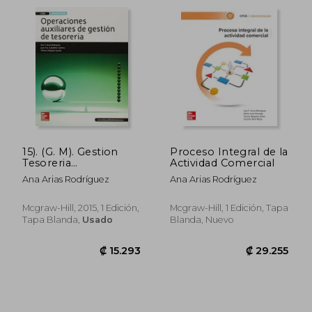
labor editorial, su reconocimiento se
manifiesta en la adopción de sus
manuales por centros de formación y en la
estabilidad de su presencia editorial en el
ámbito de la enseñanza técnica.
15). (G. M). Gestion
Proceso Integral de la
Tesoreria
Actividad Comercial
Operaciones
Ana Arias Rodríguez
Ana Arias Rodríguez
Auxiliares (Loe)
Mcgraw-Hill, 2015, 1 Edición,
Mcgraw-Hill, 1 Edición, Tapa
Tapa Blanda,
Usado
Blanda, Nuevo