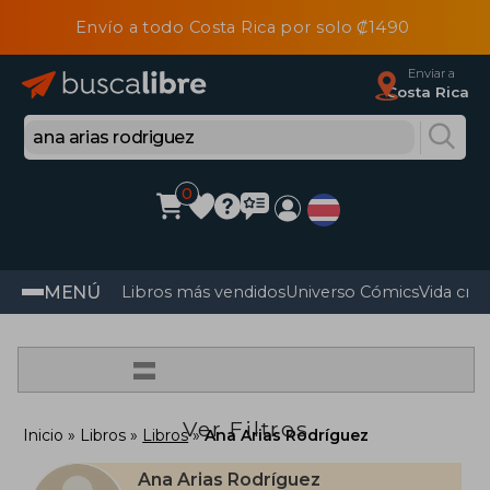
Envío a todo Costa Rica por solo ₡1490
Enviar a
Costa Rica
0
MENÚ
Libros más vendidos
Universo Cómics
Vida cris
=
Ver Filtros
Inicio
Libros
Libros
Ana Arias Rodríguez
Ana Arias Rodríguez