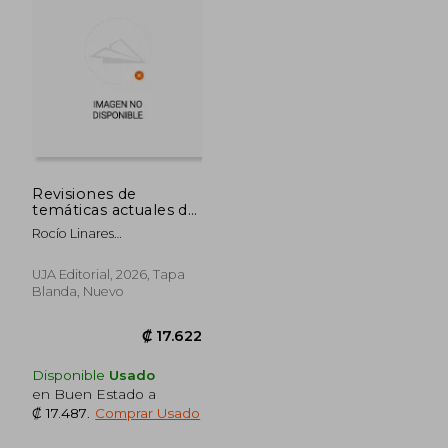
₡ 19.328
₡ 9.5
Revisiones de
temáticas actuales de
la psicología
Rocío Linares
Martínez;Rocío Linares
Martínez;María José Navas
UJA Editorial, 2026, Tapa
Martínez;María Del
Blanda, Nuevo
Carmen Cano
Lozano;Isabel Carmona
Cobo;Enrique Barra
Almagiá;Rosa Molina
López;Yasmina Crespo
Disponible
Usado
Cobo;Ana Victoria Arias
en Buen Estado a
Orduña;Javier Rodríguez
₡ 17.487
.
Comprar Usado
Árbol;Sergio López
Linares;Nico