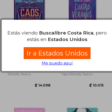
₡ 13.547
₡ 11.6
Estás viendo
Buscalibre Costa Rica
, pero
estás en
Estados Unidos
Mundo sin Dioses 3.
Cuatro Veranos
Ir a Estados Unidos
Caos y Destino
Benito Taibo
Benito Taibo
Me quedo aquí
(3)
(2)
Planeta, 2020, Tapa
Planeta, 2024, 1 Edición,
Blanda, Nuevo
Tapa Blanda, Nuevo