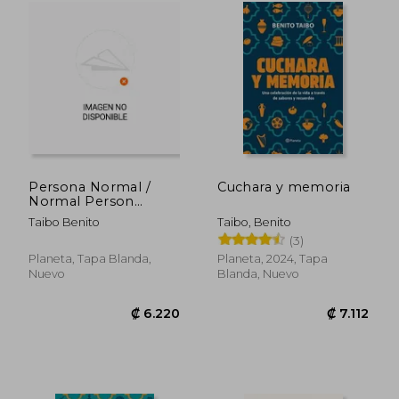
₡ 4.810
₡ 6.1
Persona Normal /
Cuchara y memoria
Normal Person
(Spanish Edition)
Taibo Benito
Taibo, Benito
[Soft Cover ]
(3)
Planeta, Tapa Blanda,
Planeta, 2024, Tapa
Nuevo
Blanda, Nuevo