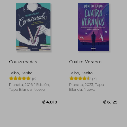
tanto por jóvenes como por adultos.
Reconocido por su capacidad de conectar
emocionalmente con los lectores y su
incansable labor en la difusión cultural,
Benito Taibo sigue escribiendo, creando
mundos y alentando a descubrir el poder
transformador de la literatura
Corazonadas
Cuatro Veranos
Taibo, Benito
Taibo, Benito
(6)
(3)
Planeta, 2016, 1 Edición,
Planeta, 2023, Tapa
Tapa Blanda, Nuevo
Blanda, Nuevo