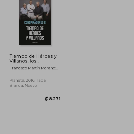
₡ 12.305
₡ 15.0
Tiempo de Héroes y
Villanos, los
Conspiradores 2 (Los
Francisco Martin Moreno;
Conspiradores
Benito Taibo; Alejandro
Rosas; Eugenio Aguirre
Planeta, 2016, Tapa
Blanda, Nuevo