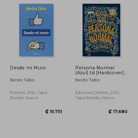
Desde mi Muro
Persona Normal
(Azul) td [Hardcover]
Taibo, Benito (en
Benito Taibo
Benito Taibo
Inglés)
Planeta, 2014, Tapa
Ediciones Destino, 2021,
Blanda, Nuevo
Tapa Blanda, Nuevo
₡ 12.401
₡ 14.3