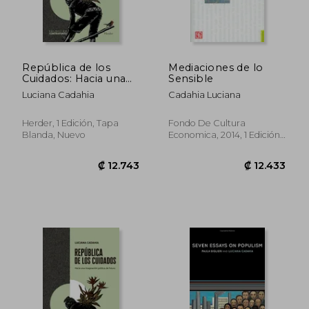
República de los
Mediaciones de lo
Cuidados: Hacia una
Sensible
Imaginación Política
Luciana Cadahia
Cadahia Luciana
del Futuro
Herder, 1 Edición, Tapa
Fondo De Cultura
Blanda, Nuevo
Economica, 2014, 1 Edición,
Tapa Blanda, Nuevo
₡ 12.743
₡ 12.4