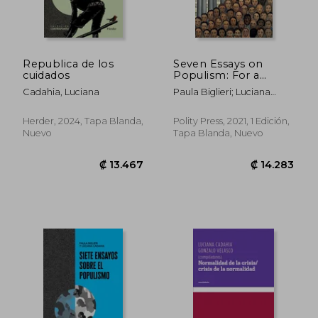
Republica de los
Seven Essays on
cuidados
Populism: For a
Renewed Theoretical
Cadahia, Luciana
Paula Biglieri; Luciana
Perspective (Critical
Cadahia
South) (en Inglés)
Herder, 2024, Tapa Blanda,
Polity Press, 2021, 1 Edición,
Nuevo
Tapa Blanda, Nuevo
₡ 13.467
₡ 14.2