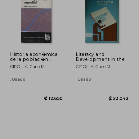
Historia econ�mica
Literacy and
de la poblaci�n
Development in the
mundial.
West.
CIPOLLA, Carlo M.-
CIPOLLA, Carlo M.-
₡ 15.024
₡ 16.1
,
Usado
,
Usado