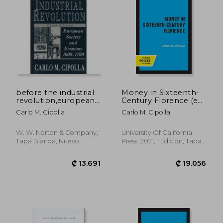
₡ 10.371
₡ 13.3
before the industrial
Money in Sixteenth-
revolution,european
Century Florence (en
society and economy,
Inglés)
Carlo M. Cipolla
Carlo M. Cipolla
1000-1700 (en Inglés)
W. W. Norton & Company,
University Of California
Tapa Blanda, Nuevo
Press, 2021, 1 Edición, Tapa
Blanda, Nuevo