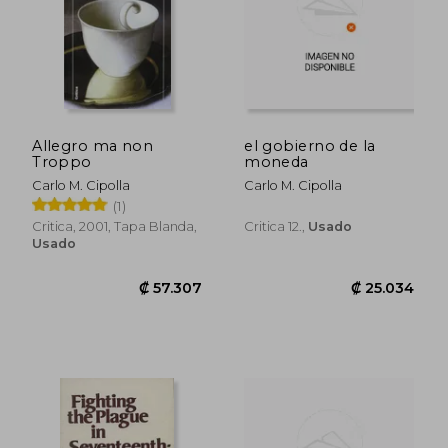
Allegro ma non
el gobierno de la
Troppo
moneda
Carlo M. Cipolla
Carlo M. Cipolla
(1)
Critica, 2001, Tapa Blanda,
Critica 12.,
Usado
Usado
₡ 10.717
₡ 15.3