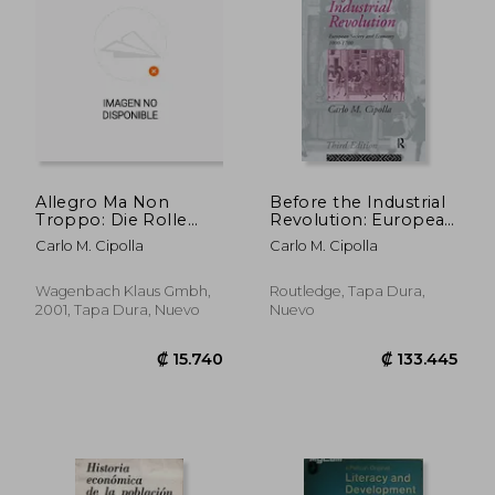
₡ 12.228
₡ 25.4
Allegro Ma Non
Before the Industrial
Troppo: Die Rolle
Revolution: European
Der Gewürze Und Die
Society and Economy
Carlo M. Cipolla
Carlo M. Cipolla
Prinzipien Der
1000-1700 (en Inglés)
Menschlichen
Dummheit (en
Wagenbach Klaus Gmbh,
Routledge, Tapa Dura,
Alemán)
2001, Tapa Dura, Nuevo
Nuevo