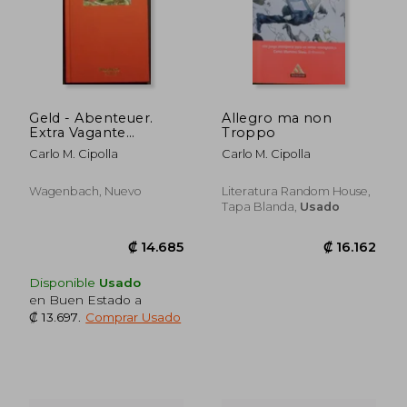
Geld - Abenteuer.
Allegro ma non
Extra Vagante
Troppo
Geschichten aus dem
Carlo M. Cipolla
Carlo M. Cipolla
Europäischen
Wirtschaftsleben.
(Wagenbach Salto)
Wagenbach, Nuevo
Literatura Random House,
(en Alemán)
Tapa Blanda,
Usado
Disponible
Usado
en Buen Estado a
₡ 13.697
.
Comprar Usado