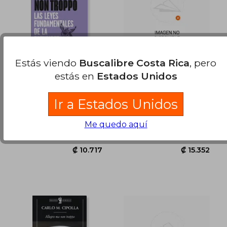
Estás viendo
Buscalibre Costa Rica
, pero
estás en
Estados Unidos
Allegro ma non
Allegro Ma Non
troppo. Leyes
Troppo
fundamentales de la
Carlo M. Cipolla;María Pons
Carlo M. Cipolla
Ir a Estados Unidos
estupidez humana
Booket, 2026, Tapa
Critica, 1991, Tapa Blanda,
Me quedo aquí
Blanda, Nuevo
Usado
₡ 185.733
₡ 54.8