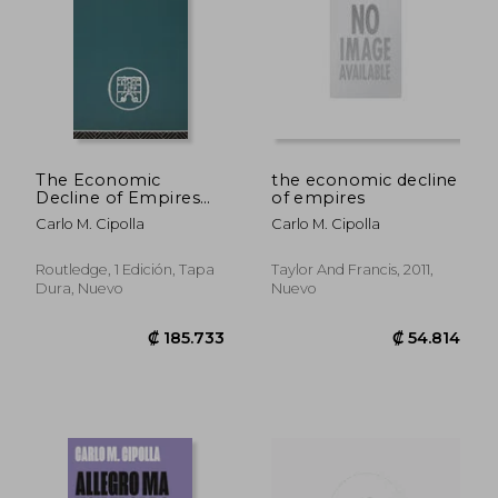
The Economic
the economic decline
Decline of Empires
of empires
(Economic History)
Carlo M. Cipolla
Carlo M. Cipolla
(en Inglés)
Routledge, 1 Edición, Tapa
Taylor And Francis, 2011,
Dura, Nuevo
Nuevo
₡ 12.465
₡ 21.9