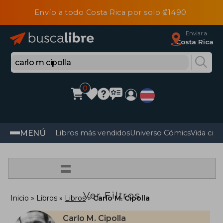
Envío a todo Costa Rica por solo ₡1490
Enviar a
Costa Rica
0
MENÚ
Libros más vendidos
Universo Cómics
Vida cris
=
Ver Filtros
Inicio
Libros
Libros
Carlo M. Cipolla
Carlo M. Cipolla