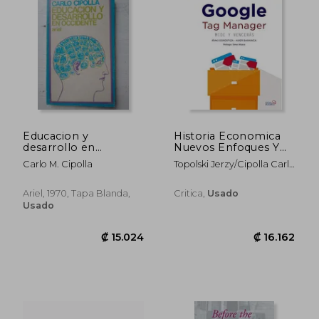
₡ 14.685
₡ 16.1
Educacion y
Historia Economica
desarrollo en
Nuevos Enfoques Y
occidente
Nuevos Problemas
Carlo M. Cipolla
Topolski Jerzy/Cipolla Carlo
M Y Otros
Ariel, 1970, Tapa Blanda,
Critica,
Usado
Usado