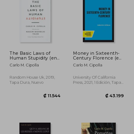
The Basic Laws of
Money in Sixteenth-
Human Stupidity (en
Century Florence (en
Inglés)
Inglés)
₡ 13.691
₡ 19.0
Carlo M. Cipolla
Carlo M. Cipolla
Random House Uk, 2019,
University Of California
Tapa Dura, Nuevo
Press, 2021, 1 Edición, Tapa
Dura, Nuevo