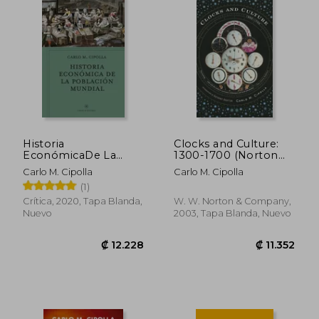
₡ 13.427
₡ 11.4
Historia
Clocks and Culture:
EconómicaDe La
1300-1700 (Norton
Población Mundial
Library) (en Inglés)
Carlo M. Cipolla
Carlo M. Cipolla
(1)
Crítica, 2020, Tapa Blanda,
W. W. Norton & Company,
Nuevo
2003, Tapa Blanda, Nuevo