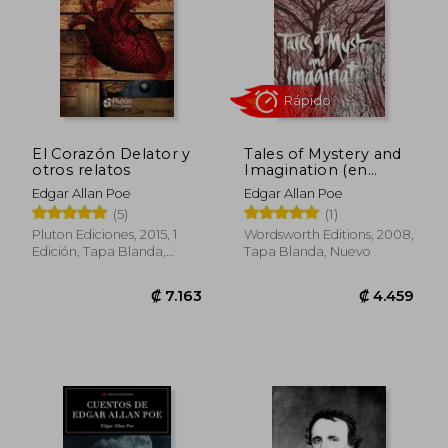
El Corazón Delator y
Tales of Mystery and
otros relatos
Imagination (en
Inglés)
Edgar Allan Poe
Edgar Allan Poe
(5)
(1)
Pluton Ediciones, 2015, 1
Wordsworth Editions, 2008,
Edición, Tapa Blanda,
Tapa Blanda, Nuevo
Nuevo
₡ 6.140
₡ 6.2