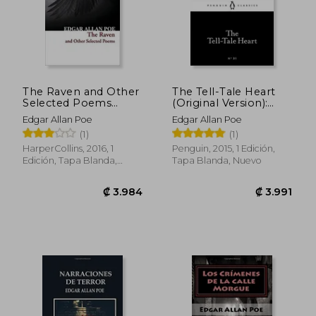
The Raven and Other
The Tell-Tale Heart
Selected Poems
(Original Version):
(Collins Classics) (en
Best Story for
Edgar Allan Poe
Edgar Allan Poe
Inglés)
Halloween 2021
(1)
(1)
Scary,Horror Short
Story (Penguin Little
HarperCollins, 2016, 1
Penguin, 2015, 1 Edición,
Black Classics) (en
Edición, Tapa Blanda,
Tapa Blanda, Nuevo
Inglés)
Nuevo