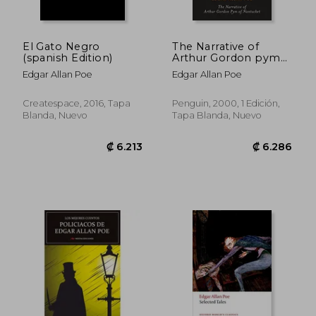
El Gato Negro
The Narrative of
(spanish Edition)
Arthur Gordon pym
of Nantucket
Edgar Allan Poe
Edgar Allan Poe
(Penguin Classics) (en
Inglés)
Createspace, 2016, Tapa
Penguin, 2000, 1 Edición,
Blanda, Nuevo
Tapa Blanda, Nuevo
₡ 5.979
₡ 7.0