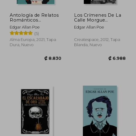
Antología de Relatos
Los Crímenes De La
Románticos
Calle Morgue
Tormentosos
(spanish Edition)
Edgar Allan Poe
Edgar Allan Poe
(5)
Alma Europa, 2021, Tapa
Createspace, 2012, Tapa
Dura, Nuevo
Blanda, Nuevo
₡ 6.213
₡ 6.2