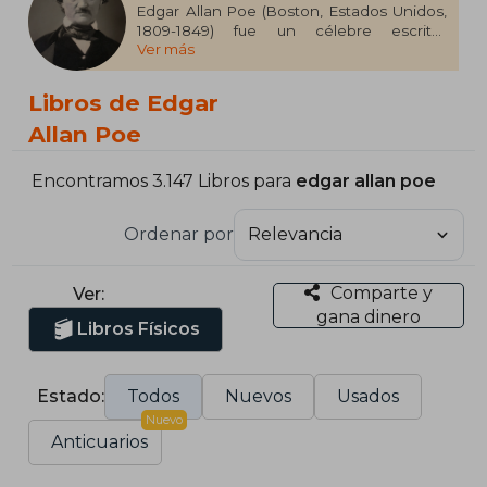
Edgar Allan Poe (Boston, Estados Unidos,
1809-1849) fue un célebre escritor
Ver más
estadounidense, considerado maestro del
relato corto y renovador de la narrativa
gótica. Su obra, marcada por el misterio y
Libros de Edgar
el terror, incluye títulos emblemáticos
como El cuervo (1845), que lo inmortalizó, y
Allan Poe
poemas y relatos innovadores que
influyeron en géneros como el policial y la
Encontramos 3.147 Libros para
edgar allan poe
ciencia ficción. Además de su producción
literaria, Poe destacó como crítico y
teórico, especialmente con su ensayo La
Ordenar por
filosofía de la composición (1846). Su
legado sigue vivo y ha inspirado la
literatura, el cine, la música y el arte hasta
Comparte y
Ver:
nuestros días.
gana dinero
Libros Físicos
Estado:
Todos
Nuevos
Usados
Nuevo
Anticuarios