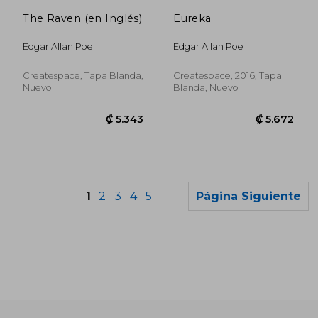
₡ 8.830
₡ 6.9
The Raven (en Inglés)
Eureka
Edgar Allan Poe
Edgar Allan Poe
Createspace, Tapa Blanda,
Createspace, 2016, Tapa
Nuevo
Blanda, Nuevo
1
2
3
4
5
Página Siguiente