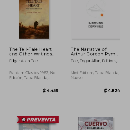
The Tell-Tale Heart
The Narrative of
and Other Writings
Arthur Gordon Pym
(Bantam Classics) (en
of Nantucket (en
Edgar Allan Poe
Poe, Edgar Allan; Editions,
Inglés)
Inglés)
Mint
Bantam Classics, 1983, No
Mint Editions, Tapa Blanda,
₡ 4.079
₡ 5.6
Edición, Tapa Blanda,
Nuevo
Nuevo