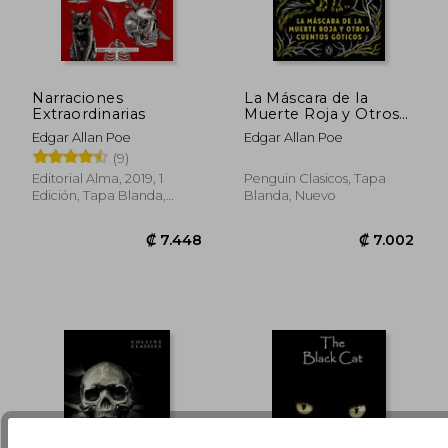
Narraciones
La Máscara de la
Extraordinarias
Muerte Roja y Otros
Cuentos Góticos
₡ 6.637
₡ 3.8
Edgar Allan Poe
Edgar Allan Poe
(9)
Editorial Alma, 2019, 1
Penguin Clasicos, Tapa
Edición, Tapa Blanda,
Blanda, Nuevo
Nuevo