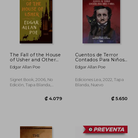
The Fall of the House
Cuentos de Terror
of Usher and Other
Contados Para Niños
Tales (Signet Classics)
y Niñas
₡ 32.227
₡ 4.1
Edgar Allan Poe
Edgar Allan Poe
(en Inglés)
Signet Book, 2006, No
Ediciones Lea, 2022, Tapa
Edición, Tapa Blanda,
Blanda, Nuevo
Nuevo