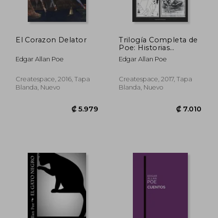
El Corazon Delator
Trilogía Completa de
Poe: Historias
Misteriosas del
Edgar Allan Poe
Edgar Allan Poe
Detective Auguste
Dupin: Incluye “Los
Crímenes de la Calle
Createspace, 2016, Tapa
Createspace, 2017, Tapa
Morgue”, “el Misterio
Blanda, Nuevo
Blanda, Nuevo
de Marie Rogêt”, y “la
Carta Robada”.
₡ 7.448
₡ 7.0