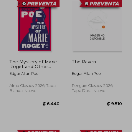
₡ 5.826
₡ 7.0
The Mystery of Marie
The Raven
Roget and Other
Tales. Fully annotated
Edgar Allan Poe
Edgar Allan Poe
with extra material
Alma Classics, 2026, Tapa
Penguin Classics, 2026,
Blanda, Nuevo
Tapa Dura, Nuevo