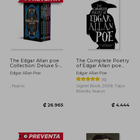
₡ 13.808
₡ 9.7
The Edgar Allan poe
The Complete Poetry
Collection: Deluxe 5-
of Edgar Allan poe
Book Hardcover
(Signet Classics) (en
Edgar Allan Poe
Edgar Allan Poe
Boxed set (Arcturus
Inglés)
(6)
Collector's Classics)
(en Inglés)
, Nuevo
Signet Book, 2008, Tapa
Blanda, Nuevo