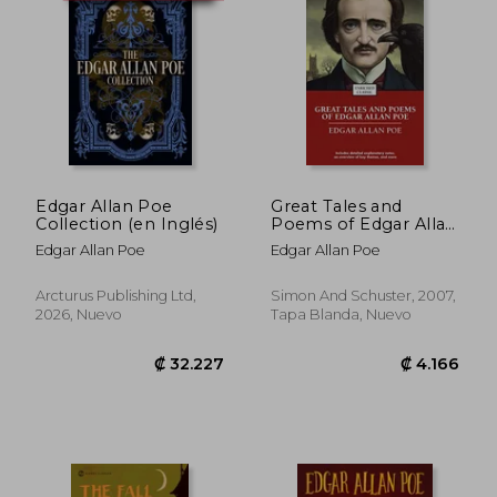
₡ 26.965
₡ 4.4
Edgar Allan Poe
Great Tales and
Collection (en Inglés)
Poems of Edgar Allan
poe (Enriched
Edgar Allan Poe
Edgar Allan Poe
Classics) (en Inglés)
Arcturus Publishing Ltd,
Simon And Schuster, 2007,
2026, Nuevo
Tapa Blanda, Nuevo