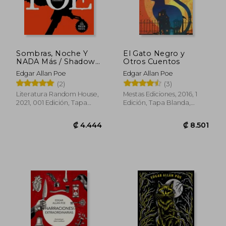
₡ 5.314
₡ 5.5
Sombras, Noche Y
El Gato Negro y
NADA Más / Shadows,
Otros Cuentos
Night, and Nothing
Edgar Allan Poe
Edgar Allan Poe
More
(2)
(3)
Literatura Random House,
Mestas Ediciones, 2016, 1
2021, 001 Edición, Tapa
Edición, Tapa Blanda,
Blanda, Nuevo
Nuevo