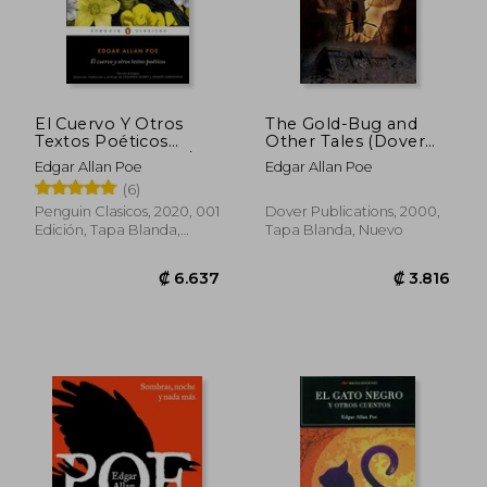
₡ 3.984
₡ 3.9
El Cuervo Y Otros
The Gold-Bug and
Textos Poéticos
Other Tales (Dover
(Bilingual Edition) /
Thrift Editions) (en
Edgar Allan Poe
Edgar Allan Poe
The Raven and Other
Inglés)
(6)
Poet IC Texts
Penguin Clasicos, 2020, 001
Dover Publications, 2000,
Edición, Tapa Blanda,
Tapa Blanda, Nuevo
Nuevo