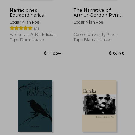
Narraciones
The Narrative of
Extraordinarias
Arthur Gordon Pym
of Nantucket and
Edgar Allan Poe
Edgar Allan Poe
Related Tales (en
(3)
Inglés)
Valdemar, 2019, 1 Edición,
Oxford University Press,
Tapa Dura, Nuevo
Tapa Blanda, Nuevo