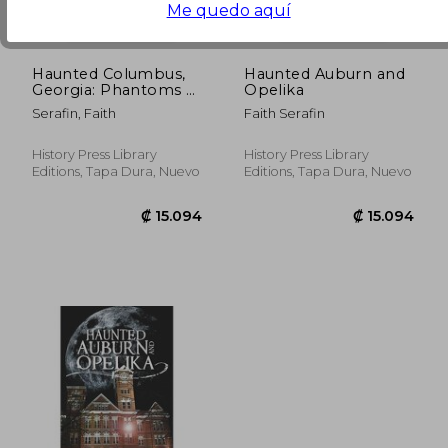
Me quedo aquí
Haunted Columbus,
Haunted Auburn and
Georgia: Phantoms of
Opelika
the Fountain City (en
Serafin, Faith
Faith Serafin
Inglés)
History Press Library
History Press Library
Editions, Tapa Dura, Nuevo
Editions, Tapa Dura, Nuevo