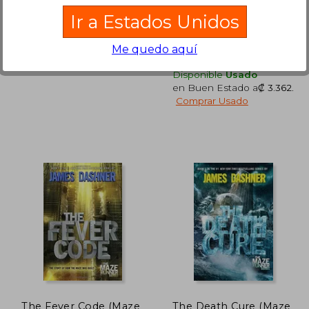
Riverdale Avenue
Aladdin Paperbacks, 2013,
Ir a Estados Unidos
Books/Quest Imprint, 2023,
Tapa Blanda, Nuevo
Tapa Blanda, Nuevo
Me quedo aquí
Disponible
Usado
en Buen Estado a
₡ 3.362
.
Comprar Usado
3.874
₡ 5.767
The Fever Code (Maze
The Death Cure (Maze