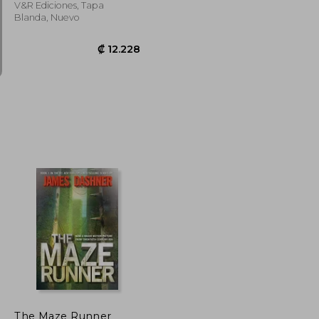
V&R Ediciones, Tapa
Blanda, Nuevo
₡ 4.824
₡ 12.228
The Maze Runner