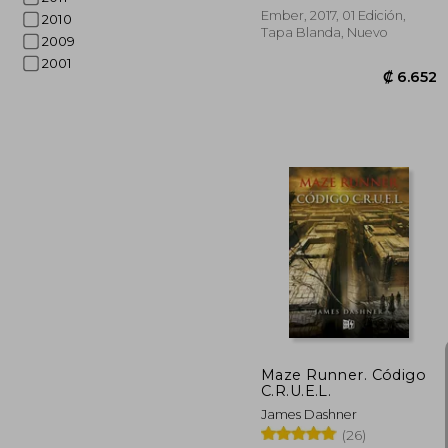
Ember, 2017, 01 Edición,
2010
Tapa Blanda, Nuevo
2009
2001
₡ 
Maze Runner. Código
C.R.U.E.L.
James Dashner
(26)