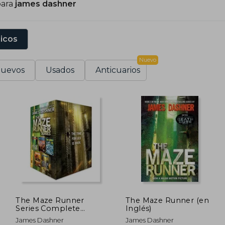
para
james dashner
demás, Dashner ha seguido publicando nuevas series 
stados Unidos.
sicos
Nuevo
uevos
Usados
Anticuarios
The Maze Runner
The Maze Runner (en
Series Complete
Inglés)
Collection Boxed Set:
James Dashner
James Dashner
The Fever Code - the