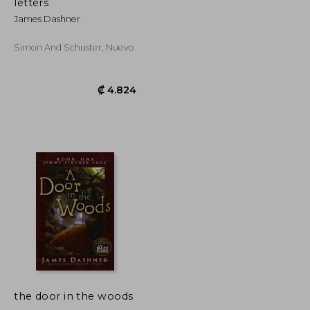
₡ 9.210
₡ 9.210
letters
James Dashner
Simon And Schuster, Nuevo
the door in the woods