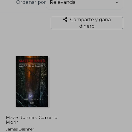
Ordenar por
de ficción, con las que ha logrado destacar en
Comparte y gana
dinero
Maze Runner. Correr o
Morir
James Dashner