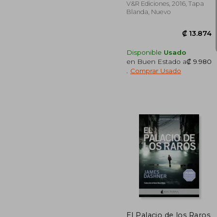
V&R Ediciones, 2016, Tapa
Blanda, Nuevo
Disponible
Usado
en Buen Estado a
₡ 9.980
.
Comprar Usado
₡ 1
El Palacio de los Raros