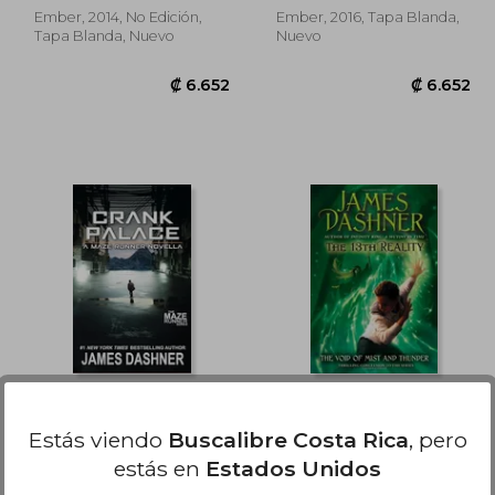
Ember, 2014, No Edición,
Ember, 2016, Tapa Blanda,
Tapa Blanda, Nuevo
Nuevo
6.652
₡ 6.652
Crank Palace: A Maze
the void of mist and
Runner Novella (en
thunder (en Inglés)
Estás viendo
Buscalibre Costa Rica
, pero
Inglés)
James Dashner
James Dashner
estás en
Estados Unidos