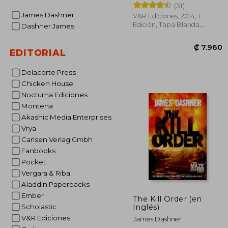
(31)
James Dashner
V&R Ediciones, 2014, 1
Edición, Tapa Blanda,
Dashner James
Nuevo
EDITORIAL
Delacorte Press
Chicken House
Nocturna Ediciones
₡ 
Montena
Akashic Media Enterprises
Vrya
Carlsen Verlag Gmbh
Fanbooks
Pocket
Vergara & Riba
Aladdin Paperbacks
Ember
The Kill Order (en
Inglés)
Scholastic
V&R Ediciones
James Dashner