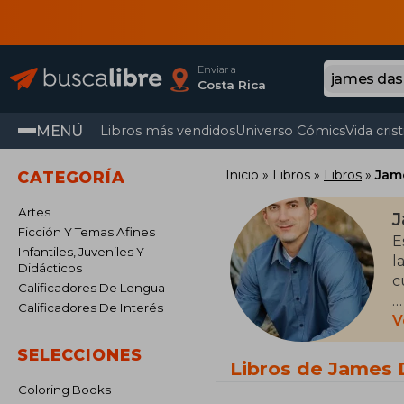
Enviar a
Costa Rica
MENÚ
Libros más vendidos
Universo Cómics
Vida cris
Inicio
Libros
Libros
Jam
CATEGORÍA
Artes
J
Ficción Y Temas Afines
E
Infantiles, Juveniles Y
l
Didácticos
c
Calificadores De Lengua
Calificadores De Interés
T
V
f
SELECCIONES
p
Libros de James
é
Coloring Books