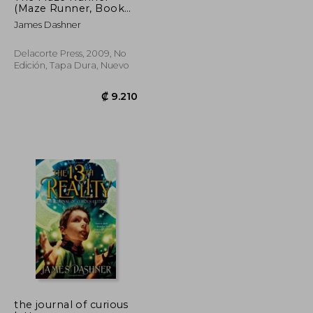
(Maze Runner, Book
One): Book one (en
James Dashner
Inglés)
Delacorte Press, 2009, No
Edición, Tapa Dura, Nuevo
the journal of curious