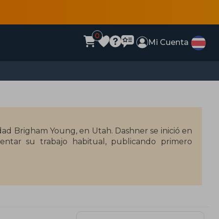
0
Mi Cuenta
dad Brigham Young, en Utah. Dashner se inició en
ntar su trabajo habitual, publicando primero
do éxito, Dashner dio la campanada dentro de la
redor del laberinto, una obra distópica que fue
rega de esta serie fue adaptada al cine con gran