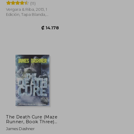
(11)
Vergara & Riba, 2013, 1
Edición, Tapa Blanda,
Nuevo
₡ 6.652
₡ 14.178
The Death Cure (Maze
Runner, Book Three)
(en Inglés)
James Dashner