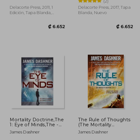
(2)
Inglés)
Delacorte Press, 2011, 1
Delacorte Press, 2017, Tapa
Edición, Tapa Blanda,
Blanda, Nuevo
Nuevo
6.652
₡ 6.652
Mortality Doctrine,The
The Rule of Thoughts
1: Eye of Minds,The -
(The Mortality
Delacorte (en Inglés)
Doctrine, Book Two)
James Dashner
James Dashner
(en Inglés)