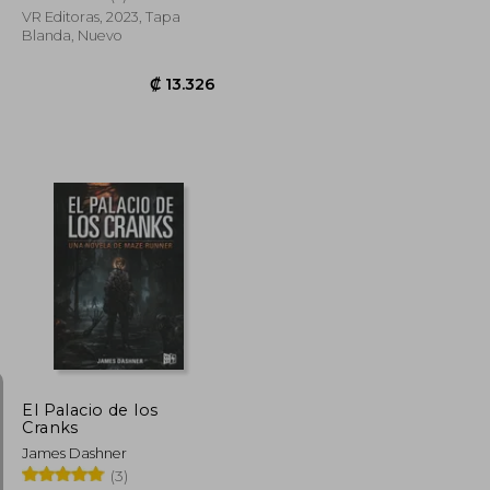
VR Editoras, 2023, Tapa
Blanda, Nuevo
₡ 6.652
₡ 13.326
El Palacio de los
Cranks
James Dashner
(3)