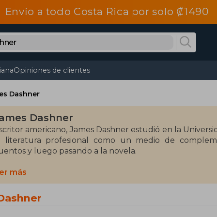
Envío a todo Costa Rica por solo ₡1490
tiana
Opiniones de clientes
es Dashner
ames Dashner
scritor americano, James Dashner estudió en la Universi
a literatura profesional como un medio de compleme
uentos y luego pasando a la novela.
ras varias series que no llegaron a alcanzar demasia
er más
antasía juvenil al comenzar a publicar la saga El cor
ublicada a nivel internacional. En 2014, la primera ent
 Dashner
xito.