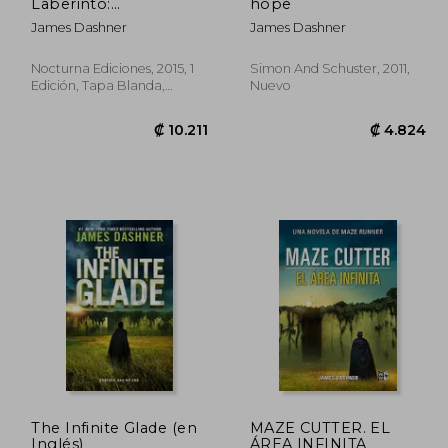
3.300
₡ 8.844
Laberinto:
hope
Información
James Dashner
James Dashner
Clasificada
Nocturna Ediciones, 2015, 1
Simon And Schuster, 2011,
Edición, Tapa Blanda,
Nuevo
Nuevo
The Infinite Glade (en
MAZE CUTTER. EL
Inglés)
ÁREA INFINITA