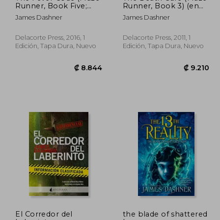
Runner, Book Five;
Runner, Book 3) (en
Prequel) (en Inglés)
Inglés)
James Dashner
James Dashner
Delacorte Press, 2016, 1
Delacorte Press, 2011, 1
Edición, Tapa Dura, Nuevo
Edición, Tapa Dura, Nuevo
El Corredor del
the blade of shattered