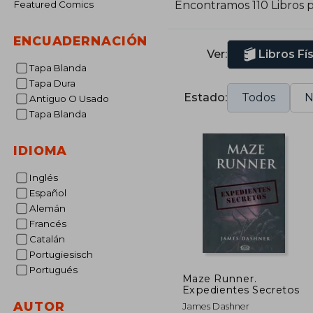
Featured Comics
Encontramos 110 Libros 
A
E
ENCUADERNACIÓN
Ver:
Libros Fí
Tapa Blanda
Tapa Dura
Estado:
Todos
N
Antiguo O Usado
Tapa Blanda
IDIOMA
Inglés
Español
Alemán
Francés
Catalán
Portugiesisch
Portugués
Maze Runner.
Expedientes Secretos
AUTOR
James Dashner