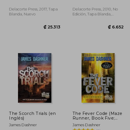
Kill Order - the Death
Cure - the Scorch
Delacorte Press, 2017, Tapa
Delacorte Press, 2010, No
Trials - the Maze
Blanda, Nuevo
Edición, Tapa Blanda,
Runner (en Inglés)
Nuevo
7.960
₡ 25.313
The Scorch Trials (en
The Fever Code (Maze
Inglés)
Runner, Book Five;
Prequel) (The Maze
James Dashner
James Dashner
Runner Series) (en