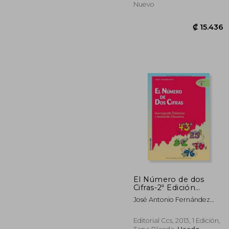
Nuevo
El Número de dos
Cifras-2ª Edición
(Ciudad de las Ciencias)
José Antonio Fernández
₡ 1
Bravo
Editorial Ccs, 2013, 1 Edición,