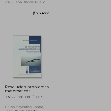
2025, Tapa Blanda, Nuevo
Resolucion problemas
matematicos
José Antonio Fernández
₡ 18.762
₡ 26.427
Bravo
Grupo Mayeutica Conpa,