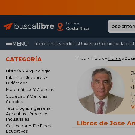
Enviar a
Costa Rica
MENÚ
Libros más vendidos
Universo Cómics
Vida cris
Inicio
Libros
Libros
Jos
CATEGORÍA
Historia Y Arqueología
J
Infantiles, Juveniles Y
J
Didácticos
d
Matemáticas Y Ciencias
l
Sociedad Y Ciencias
(
Sociales
f
V
Tecnología, Ingeniería,
e
Agricultura, Procesos
Industriales
Libros de Jose A
Calificadores De Fines
A
Educativos
e