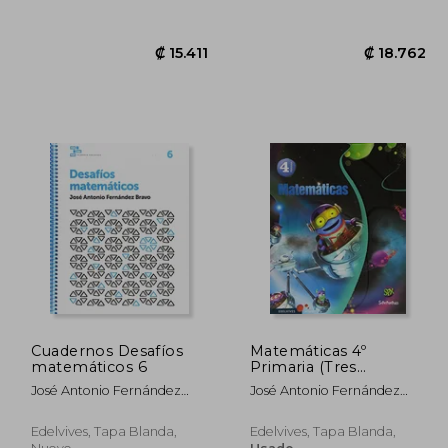
Cuadernos Desafíos
Matemáticas 4º
matemáticos 6
Primaria (Tres
Trimestres)
José Antonio Fernández
José Antonio Fernández
(Superpixépolis)
5.436
₡ 15.411
Bravo
Bravo
Edelvives, Tapa Blanda,
Edelvives, Tapa Blanda,