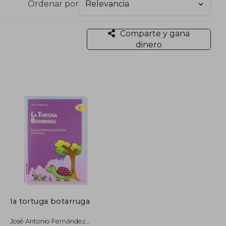
Ordenar por
esarrollo del Pensamiento Lógico y Matemático en
idad Complutense de Madrid .
Comparte y gana
aje de las matemáticas, destacando títulos como
dinero
zonamiento en la mente de los niños, por el cual
9 .
ión e innovación educativa y ha colaborado con
ID y la UNESCO . Su enfoque pedagógico se centra
ción que despierte el deseo de conocer y que
la tortuga botarruga
José Antonio Fernández