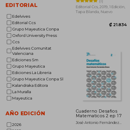
(1)
EDITORIAL
Editorial Ccs, 2019, 1 Edición,
Tapa Blanda, Nuevo
Edelvives
Editorial Ccs
Grupo Mayeutica Conpa
Oxford University Press
Ccs
Edelvives Comunitat
Valenciana
Ediciones Sm
Grupo Mayeutica
₡ 2
Ediciones La Libreria
Grupo Mayeutica Conpa Sl
Kalandraka Editora
La Muralla
Mayeutica
Cuaderno Desafios
AÑO EDICIÓN
Matematicos 2 ep 17
José Antonio Fernández
2026
Bravo