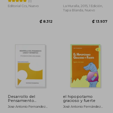
(1)
Abierta)
Editorial Ccs, Nuevo
La Muralla, 2015, 1 Edición,
Tapa Blanda, Nuevo
1.834
₡ 8.312
Desarrollo del
el hipopotamo
Pensamiento
gracioso y fuerte
Matemático: El
Jose Antonio Fernandez
José Antonio Fernández
Concepto de Número
Bravo
Bravo
y Otros Conceptos