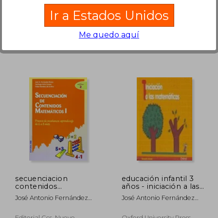
Pensamiento
Grupo Mayeutica Conpa,
, Nuevo
Numérico y
Ir a Estados Unidos
2014, 1ª Edición, Tapa
Matemático
Blanda, Nuevo
Me quedo aquí
5.436
₡ 16.483
secuenciacion
educación infantil 3
contenidos
años - iniciación a las
matematicos i
matemáticas 1
José Antonio Fernández
José Antonio Fernández
Bravo
Bravo
Editorial Ccs, Nuevo
Oxford University Press,