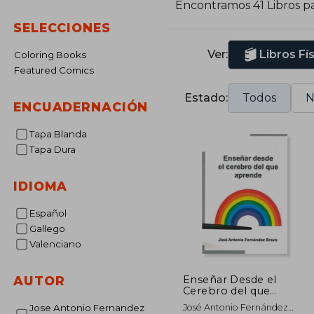
Encontramos 41 Libros p
p
SELECCIONES
e
Ver:
Libros Fí
Coloring Books
E
Featured Comics
L
r
Estado:
Todos
N
ENCUADERNACIÓN
A
Tapa Blanda
o
Tapa Dura
e
v
IDIOMA
Español
Gallego
Valenciano
Enseñar Desde el
AUTOR
Cerebro del que
Aprende
José Antonio Fernández
Jose Antonio Fernandez