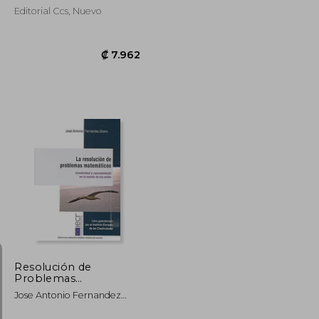
Editorial Ccs, Nuevo
₡ 7.372
₡ 7.962
Resolución de
Problemas
Matematicos, la (4º ed
Jose Antonio Fernandez
- 2019). Creatividad y
Bravo
Razonamien