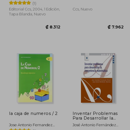
Bravo
Bravo
(1)
Editorial Ccs, 2004, 1 Edición,
Ccs, Nuevo
Tapa Blanda, Nuevo
0.802
₡ 8.312
la caja de numeros / 2
Inventar Problemas
Para Desarrollar la
Competencia
Jose Antonio Fernandez
José Antonio Fernández
Matemática (Aula
Bravo
Bravo