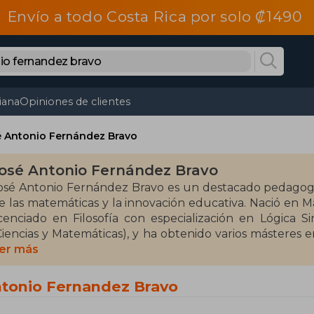
Envío a todo Costa Rica por solo ₡1490
tiana
Opiniones de clientes
é Antonio Fernández Bravo
osé Antonio Fernández Bravo
osé Antonio Fernández Bravo es un destacado pedagogo y
e las matemáticas y la innovación educativa. Nació en M
icenciado en Filosofía con especialización en Lógica 
Ciencias y Matemáticas), y ha obtenido varios másteres 
ormación en educación superior. En 2000, obtuvo e
er más
specialidad en Didáctica .
ntonio Fernandez Bravo
 lo largo de su carrera, Fernández Bravo ha combinad
ducativa. Ha sido profesor en niveles educativos des