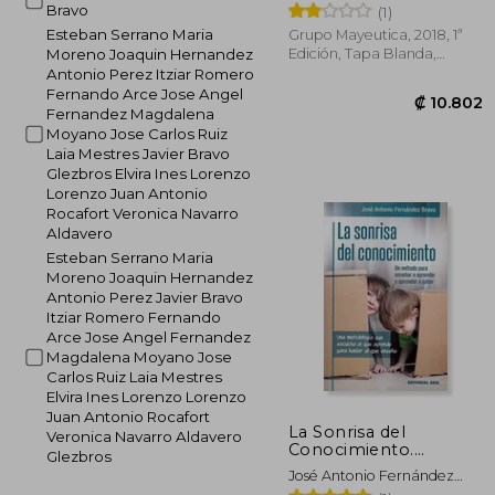
Bravo
Bravo
(1)
Esteban Serrano Maria
Grupo Mayeutica, 2018, 1ª
Edición, Tapa Blanda,
Moreno Joaquin Hernandez
Nuevo
Antonio Perez Itziar Romero
Fernando Arce Jose Angel
Fernandez Magdalena
Moyano Jose Carlos Ruiz
Laia Mestres Javier Bravo
Glezbros Elvira Ines Lorenzo
Lorenzo Juan Antonio
Rocafort Veronica Navarro
₡ 1
Aldavero
Esteban Serrano Maria
Moreno Joaquin Hernandez
Antonio Perez Javier Bravo
Itziar Romero Fernando
Arce Jose Angel Fernandez
Magdalena Moyano Jose
Carlos Ruiz Laia Mestres
Elvira Ines Lorenzo Lorenzo
Juan Antonio Rocafort
La Sonrisa del
Veronica Navarro Aldavero
Conocimiento.
Glezbros
(Educación Hoy)
José Antonio Fernández
Bravo