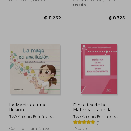
Usado
La Magia de una
Didactica de la
6.078
₡ 11.262
Ilusion
Matematica en la
Educacion Infantil (13ª
José Antonio Fernández
Jose Antonio Fernandez
edi
Bravo
Bravo
(1)
Ccs, Tapa Dura, Nuevo
, Nuevo