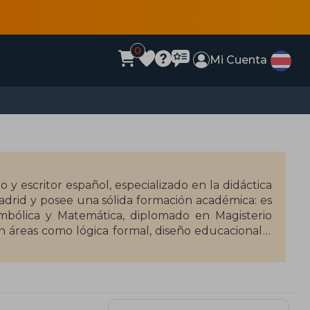
0
Mi Cuenta
 escritor español, especializado en la didáctica
adrid y posee una sólida formación académica: es
Simbólica y Matemática, diplomado en Magisterio
en áreas como lógica formal, diseño educacional y
l doctorado en Ciencias de la Educación con
o la docencia con la investigación y la gestión
de Infantil hasta Secundaria, y actualmente es