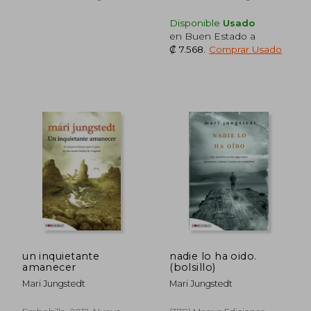
Disponible
Usado
en Buen Estado a
₡ 7.568
.
Comprar Usado
₡ 10.607
₡ 10.6
un inquietante
nadie lo ha oido.
amanecer
(bolsillo)
Mari Jungstedt
Mari Jungstedt