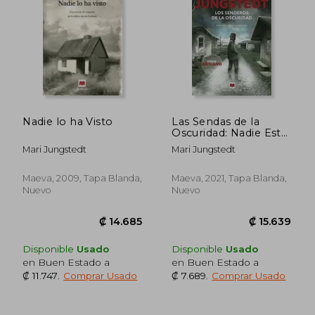
Nadie lo ha Visto
Las Sendas de la
Oscuridad: Nadie Está
a Salvo en sus
Mari Jungstedt
Mari Jungstedt
Sombras (Maeva Noir)
Maeva, 2009, Tapa Blanda,
Maeva, 2021, Tapa Blanda,
Nuevo
Nuevo
₡ 11.747
₡ 16.1
Disponible
Usado
Disponible
Usado
en Buen Estado a
en Buen Estado a
₡ 11.747
.
Comprar Usado
₡ 7.689
.
Comprar Usado