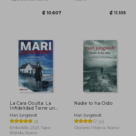
La Cara Oculta: La
Nadie lo ha Oido
₡ 10.607
₡ 11.1
Infidelidad Tiene un
Precio muy Alto
Mari Jungstedt
Mari Jungstedt
(Embolsillo)
(1)
(4)
Embolsillo, 2021, Tapa
Oceano / Maeva, Nuevo
Blanda, Nuevo