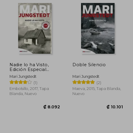
títulos como Nadie lo ha visto —su debut—
o El arte del asesino.
Nadie lo ha Visto,
Doble Silencio
Edición Especial
(Embolsillo)
Mari Jungstedt
Mari Jungstedt
(1)
(2)
Embolsillo, 2017, Tapa
Maeva, 2015, Tapa Blanda,
Blanda, Nuevo
Nuevo