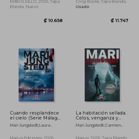
EMBOLSILLO, 2026, Tapa
Corgi Books, Tapa Blanda,
Blanda, Nuevo
Usado
₡ 14.634
₡ 11.7
Cuando resplandece
La habitación sellada.
el cielo (Serie Málaga
Celos, venganza y
3). Un caso aterrador
asesinatos en las
Mari Jungstedt;Laura
Mari Jungstedt;Carmen
en la Costa del Sol
cuevas de Gotland
Osorio
Montes Cano
Maeva Ediciones, 2026,
Maeva, 2026, Tapa Blanda,