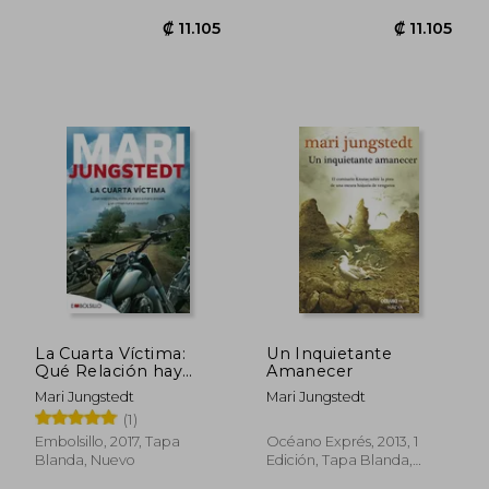
La Cuarta Víctima:
Un Inquietante
Qué Relación hay
Amanecer
Entre un Atraco a
Mari Jungstedt
Mari Jungstedt
Mano Armada y un
(1)
Crimen Nunca
Resuelto?
Embolsillo, 2017, Tapa
Océano Exprés, 2013, 1
Descúbrelo en una
Blanda, Nuevo
Edición, Tapa Blanda,
₡ 11.105
₡ 11.1
Nueva Entrega de la
Nuevo