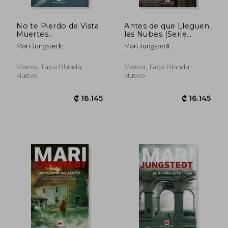
No te Pierdo de Vista
Antes de que Lleguen
Muertes
las Nubes (Serie
Inexplicables en una
Hector Correa / Lisa
Mari Jungstedt
Mari Jungstedt
Isla Remota (Serie
Hagel 1)
Gotland)
Maeva, Tapa Blanda,
Maeva, Tapa Blanda,
Nuevo
Nuevo
₡ 14.685
₡ 15.1