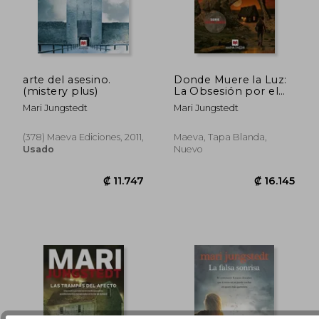
arte del asesino.
Donde Muere la Luz:
₡ 16.145
₡ 16.1
(mistery plus)
La Obsesión por el
Pasado Puede
Mari Jungstedt
Mari Jungstedt
Arruinar el Presente
(378) Maeva Ediciones, 2011,
Maeva, Tapa Blanda,
Usado
Nuevo