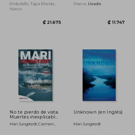
Embolsillo, Tapa Blanda,
Maeva,
Usado
Nuevo
₡ 16.145
₡ 13.5
No te pierdo de vista.
Unknown (en Inglés)
Muertes inexplicables
en una isla remota
Mari Jungstedt;Carmen
Mari Jungstedt
Montes Cano