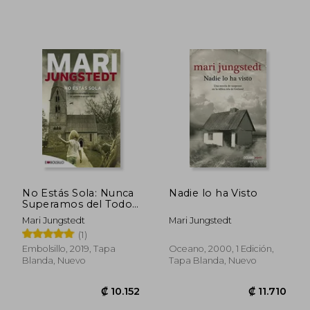
₡ 11.628
₡ 9.1
No Estás Sola: Nunca
Nadie lo ha Visto
Superamos del Todo
el Miedo Infantil a que
Mari Jungstedt
Mari Jungstedt
nos Dejen Solos.
(1)
(Embolsillo)
Embolsillo, 2019, Tapa
Oceano, 2000, 1 Edición,
Blanda, Nuevo
Tapa Blanda, Nuevo