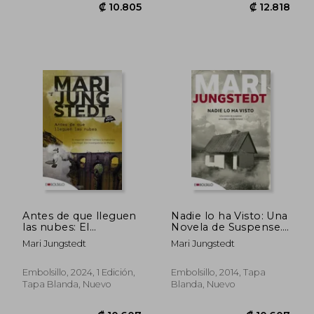
₡ 11.105
₡ 12.6
Antes de que lleguen
Nadie lo ha Visto: Una
las nubes: El
Novela de Suspense.
inspector Héctor
(Embolsillo)
Mari Jungstedt
Mari Jungstedt
Correa y la traductora
sueca Lisa Hagel, dos
investigadores en
Embolsillo, 2024, 1 Edición,
Embolsillo, 2014, Tapa
Málaga
Tapa Blanda, Nuevo
Blanda, Nuevo