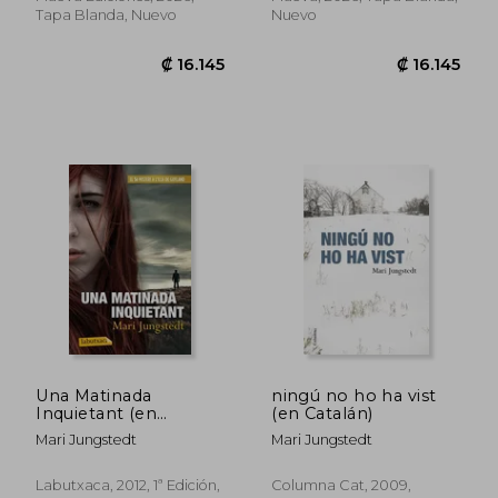
Tapa Blanda, Nuevo
Nuevo
Una Matinada
ningú no ho ha vist
Inquietant (en
(en Catalán)
₡ 21.675
₡ 11.7
Catalán)
Mari Jungstedt
Mari Jungstedt
Labutxaca, 2012, 1ª Edición,
Columna Cat, 2009,