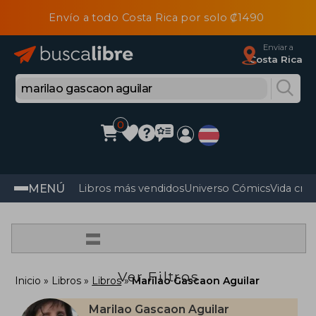
Envío a todo Costa Rica por solo ₡1490
Enviar a
Costa Rica
0
MENÚ
Libros más vendidos
Universo Cómics
Vida cris
=
Ver Filtros
Inicio
Libros
Libros
Marilao Gascaon Aguilar
Marilao Gascaon Aguilar