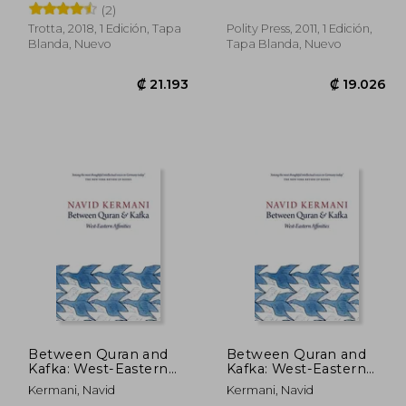
(2)
Trotta, 2018, 1 Edición, Tapa
Polity Press, 2011, 1 Edición,
Blanda, Nuevo
Tapa Blanda, Nuevo
1.257
₡ 21.193
Between Quran and
Between Quran and
Kafka: West-Eastern
Kafka: West-Eastern
Affinities (en Inglés)
Affinities (en Inglés)
Kermani, Navid
Kermani, Navid