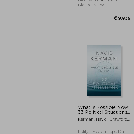
Blanda, Nuevo
What is Possible Now:
₡ 
33 Political Situations
(en Inglés)
Kermani, Navid ; Crawford,
Tony
Polity, 1 Edición, Tapa Dura,