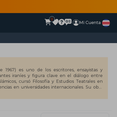
0
Mi Cuenta
 1967) es uno de los escritores, ensayistas y
antes iraníes y figura clave en el diálogo entre
lámicos, cursó Filosofía y Estudios Teatrales en
encias en universidades internacionales. Su obra
ritualidad, la identidad europea y la convivencia
ica y reflexiva. Colaborador habitual de medios
ne Zeitung, reside actualmente en Colonia.
de la Paz del Comercio Librero Alemán (2015), el