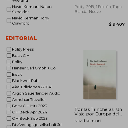
Wieland
Navid Kermani Natan
Polity, 2019, 1 Edición, Tapa
Blanda, Nuevo
Sznaider
Navid Kermani Tony
Crawford
EDITORIAL
Polity Press
Beck C H
Polity
Hanser Carl Gmbh + Co
₡ 
Beck
Blackwell Publ
Akal Ediciones 220141
Argon Sauerlander Audio
Armchair Traveller
Beck C H Mrz 2023
Por las Trincheras: Un
C H Beck Apr 2024
Viaje por Europa del
Este Hasta Isfahán
C H Beck Sep 2023
Navid Kermani
Dtv Verlagsgesellschaft Jul