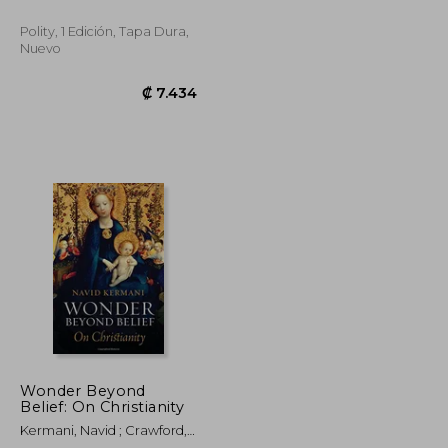
Tony
Polity, 1 Edición, Tapa Dura,
Nuevo
₡ 19.026
₡ 7.434
Wonder Beyond
Belief: On Christianity
Kermani, Navid ; Crawford,
Tony