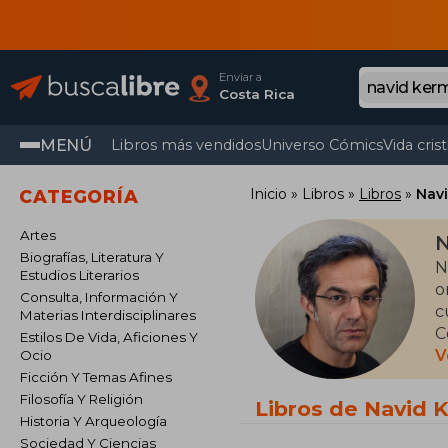
Enviar a
Costa Rica
MENÚ
Libros más vendidos
Universo Cómics
Vida cris
Inicio
Libros
Libros
Nav
CATEGORÍA
Artes
N
Biografías, Literatura Y
N
Estudios Literarios
o
Consulta, Información Y
c
Materias Interdisciplinares
C
Estilos De Vida, Aficiones Y
e
V
Ocio
i
Ficción Y Temas Afines
d
Filosofía Y Religión
Libros de Navid 
Historia Y Arqueología
G
Sociedad Y Ciencias