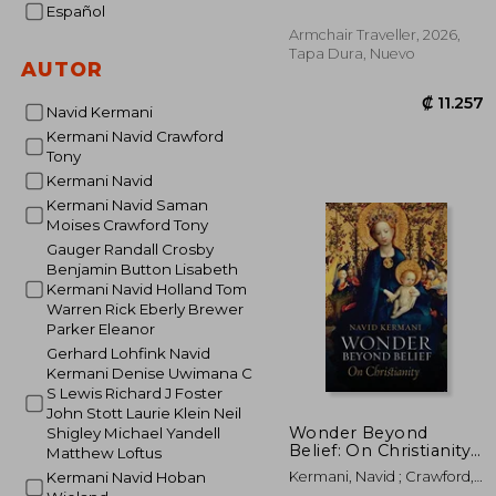
Crawford
Español
Armchair Traveller, 2026,
Tapa Dura, Nuevo
AUTOR
Navid Kermani
Kermani Navid Crawford
Tony
Kermani Navid
Kermani Navid Saman
₡ 1
Moises Crawford Tony
Gauger Randall Crosby
Benjamin Button Lisabeth
Kermani Navid Holland Tom
Warren Rick Eberly Brewer
Parker Eleanor
Gerhard Lohfink Navid
Kermani Denise Uwimana C
S Lewis Richard J Foster
John Stott Laurie Klein Neil
Wonder Beyond
Shigley Michael Yandell
Belief: On Christianity
Matthew Loftus
(en Inglés)
Kermani, Navid ; Crawford,
Kermani Navid Hoban
Tony