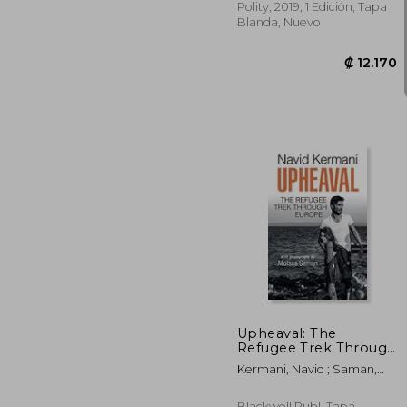
Polity, 2019, 1 Edición, Tapa
Blanda, Nuevo
₡ 1
Upheaval: The
Refugee Trek Through
Europe
Kermani, Navid ; Saman,
Moises ; Crawford, Tony
Blackwell Publ, Tapa