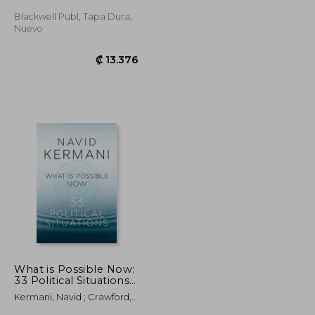
Blackwell Publ, Tapa Dura,
Nuevo
₡ 41.949
₡ 13.376
What is Possible Now:
33 Political Situations
(en Inglés)
Kermani, Navid ; Crawford,
Tony