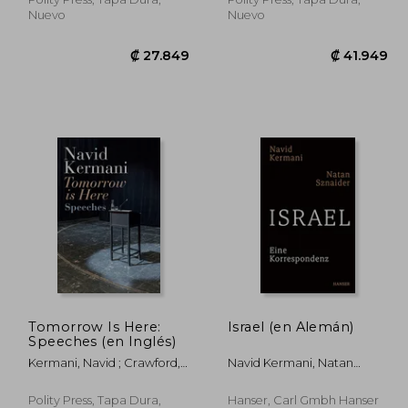
Nuevo
Nuevo
Tomorrow Is Here:
Israel (en Alemán)
9.839
₡ 27.849
Speeches (en Inglés)
Kermani, Navid ; Crawford,
Navid Kermani, Natan
Tony
Sznaider
Polity Press, Tapa Dura,
Hanser, Carl Gmbh Hanser