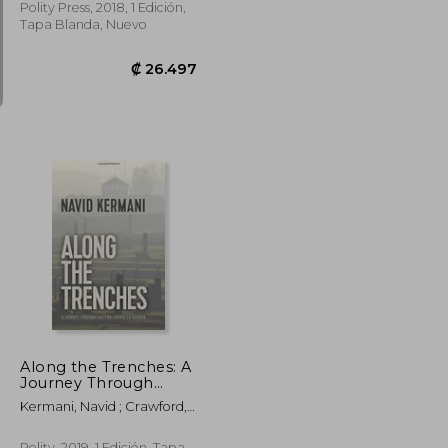
Polity Press, 2018, 1 Edición,
Tapa Blanda, Nuevo
₡ 41.949
₡ 26.497
Along the Trenches: A
Journey Through
Eastern Europe to
Kermani, Navid ; Crawford,
Isfahan (en Inglés)
Tony
Polity, 2019, 1 Edición, Tapa