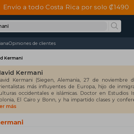
Envío a todo Costa Rica por solo ₡1490
tiana
Opiniones de clientes
id Kermani
avid Kermani
avid Kermani (Siegen, Alemania, 27 de noviembre de
rientalistas más influyentes de Europa, hijo de inmigr
ulturas occidentales e islámicas. Doctor en Estudios Is
olonia, El Cairo y Bonn, y ha impartido clases y confer
xplora con gran profundidad temas como el islam, la espi
er más
ntercultural, siempre desde una óptica humanista, crít
estacados como Die Zeit, Spiegel y Frankfurter Allgemei
Kermani
alardonado con premios tan prestigiosos como el Premio 