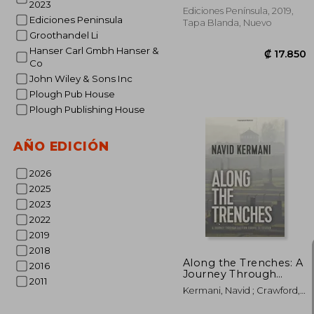
2023
Ediciones Península, 2019,
Ediciones Peninsula
Tapa Blanda, Nuevo
Groothandel Li
Hanser Carl Gmbh Hanser &
Co
John Wiley & Sons Inc
Plough Pub House
Plough Publishing House
AÑO EDICIÓN
2026
2025
₡ 1
2023
2022
2019
2018
Along the Trenches: A
2016
Journey Through
2011
Eastern Europe to
Kermani, Navid ; Crawford,
Isfahan (en Inglés)
Tony