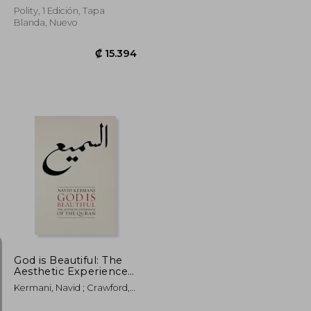
Polity, 1 Edición, Tapa
Blanda, Nuevo
₡ 11.922
₡ 15.394
God is Beautiful: The
Aesthetic Experience
of the Quran (en
Kermani, Navid ; Crawford,
Inglés)
Tony