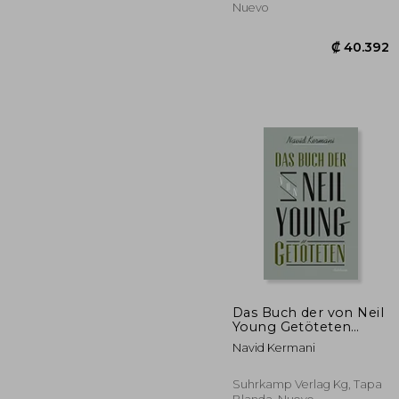
Nuevo
Das Buch der von Neil
Young Getöteten
(Suhrkamp
Navid Kermani
Taschenbuch) (en
₡ 4
Alemán)
Suhrkamp Verlag Kg, Tapa