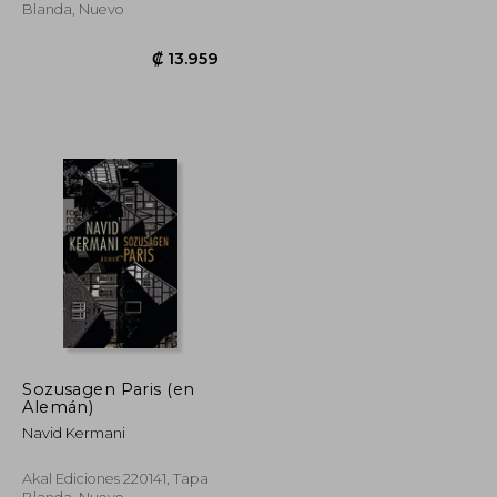
Blanda, Nuevo
Sozusagen Paris (en
Alemán)
Navid Kermani
₡ 10.033
₡ 13.959
Akal Ediciones 220141, Tapa