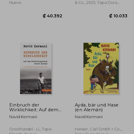
Nuevo
& Co., 2023, Tapa Dura,
Nuevo
Einbruch der
Ayda, bär und Hase
Wirklichkeit: Auf dem
(en Alemán)
Flüchtlingstreck
Navid Kermani
Navid Kermani
Durch Europa (en
0.392
₡ 40.392
Alemán)
Groothandel - Li,, Tapa
Hanser, Carl Gmbh + Co.,,