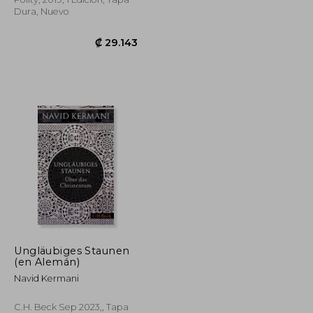
Dura, Nuevo
Ungläubiges Staunen
₡ 41.949
₡ 29.143
(en Alemán)
Navid Kermani
C.H. Beck Sep 2023,, Tapa