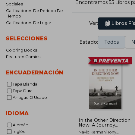
Encontramos 55 Libros p
Sociales
P
Calificadores De Período De
e
Tiempo
s
Calificadores De Lugar
Ver:
Libros Fí
y
f
SELECCIONES
c
Estado:
Todos
N
Coloring Books
Featured Comics
ENCUADERNACIÓN
Tapa Blanda
Tapa Dura
Antiguo O Usado
IDIOMA
In the Other Direction
Now. A Journey
Alemán
through East Africa
Inglés
Navid Kermani;Tony