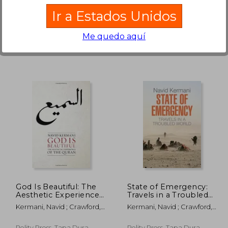
Polity Press, Tapa Blanda,
John Wiley & Sons Inc, 2011,
Ir a Estados Unidos
Nuevo
Nuevo
Me quedo aquí
2.170
₡ 15.394
God Is Beautiful: The
State of Emergency:
Aesthetic Experience
Travels in a Troubled
of the Quran (en
World (en Inglés)
Kermani, Navid ; Crawford,
Kermani, Navid ; Crawford,
Inglés)
Tony
Tony
Polity Press, Tapa Dura,
Polity Press, Tapa Dura,