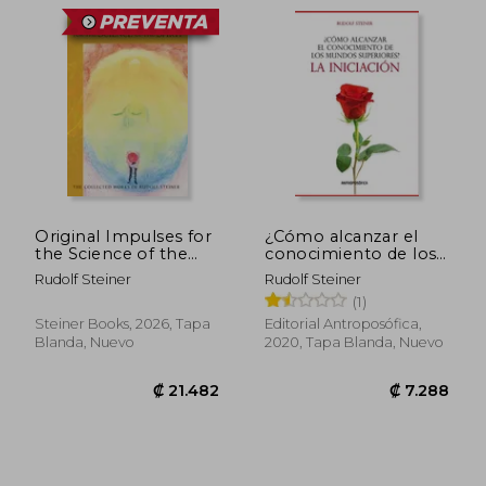
visión del mundo de Johann Wolfgang
Goethe, según la cual el pensamiento es
un órgano de percepción al igual que el
ojo o el oído. Del mismo modo que el ojo
percibe colores y el oído sonidos, así el
pensamiento percibe ideas.
Original Impulses for
¿Cómo alcanzar el
the Science of the
conocimiento de los
Spirit (en Inglés)
mundos superiores?:
Rudolf Steiner
Rudolf Steiner
La iniciación
(1)
Steiner Books, 2026, Tapa
Editorial Antroposófica,
Blanda, Nuevo
2020, Tapa Blanda, Nuevo