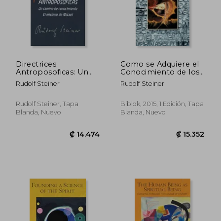
Directrices
Como se Adquiere el
Antroposoficas: Un
Conocimiento de los
Camino de
Mundos Superiores
Rudolf Steiner
Rudolf Steiner
Conocimiento. El
Misterio de Micael
Rudolf Steiner, Tapa
Biblok, 2015, 1 Edición, Tapa
Blanda, Nuevo
Blanda, Nuevo
Rápido