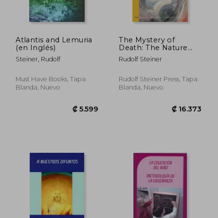
Atlantis and Lemuria
The Mystery of
(en Inglés)
Death: The Nature
and Significance of
Steiner, Rudolf
Rudolf Steiner
Central Europe and
the European Folk-
Spirits (cw 159) (The
Must Have Books, Tapa
Rudolf Steiner Press, Tapa
Collected Works of
Blanda, Nuevo
Blanda, Nuevo
Rudolf Steiner, 159)
(en Inglés)
₡ 14.166
₡ 14.8