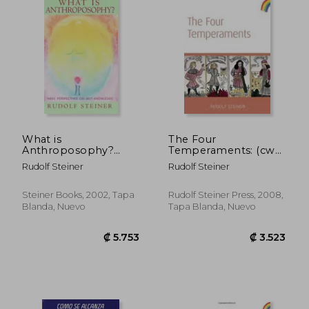
₡ 6.206
₡ 5.5
What is
The Four
Anthroposophy?
Temperaments: (cw
Three Spiritual
57) (en Inglés)
Rudolf Steiner
Rudolf Steiner
Perspectives on Self-
Knowledge
(Collected Works) (en
Steiner Books, 2002, Tapa
Rudolf Steiner Press, 2008,
Inglés)
Blanda, Nuevo
Tapa Blanda, Nuevo