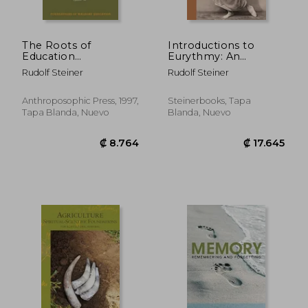
The Roots of
Introductions to
Education
Eurythmy: An
(Foundations of
Extension of
Rudolf Steiner
Rudolf Steiner
Waldorf Education)
Goethe’S
(en Inglés)
Morphological
Thinking Within the
Anthroposophic Press, 1997,
Steinerbooks, Tapa
Realm of Human
Tapa Blanda, Nuevo
Blanda, Nuevo
Movement (en
Inglés)
₡ 5.599
₡ 16.3