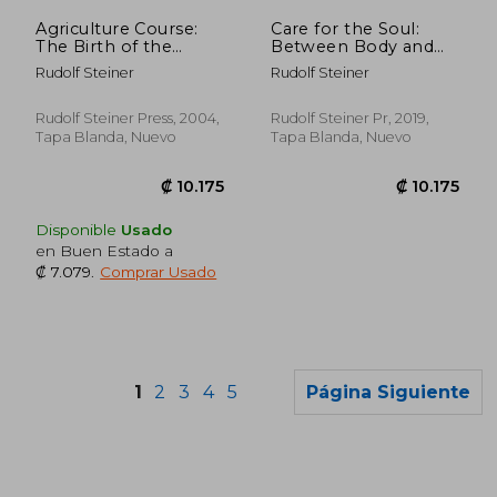
₡ 9.641
₡ 13.6
Agriculture Course:
Care for the Soul:
The Birth of the
Between Body and
Biodynamic Method
Spirit -
Rudolf Steiner
Rudolf Steiner
(Classic Translation)
Psychotherapy
(en Inglés)
Founded on
Anthroposophy (en
Rudolf Steiner Press, 2004,
Rudolf Steiner Pr, 2019,
Inglés)
Tapa Blanda, Nuevo
Tapa Blanda, Nuevo
Disponible
Usado
en Buen Estado a
₡ 7.079
.
Comprar Usado
1
2
3
4
5
Página Siguiente