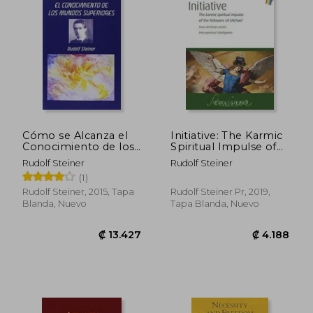
₡ 5.753
₡ 3.5
Cómo se Alcanza el
Initiative: The Karmic
Conocimiento de los
Spiritual Impulse of
Mundos Superiores
the Followers of
Rudolf Steiner
Rudolf Steiner
Michael: How
(1)
Ahriman Works Into
Personal Intelligence
Rudolf Steiner, 2015, Tapa
Rudolf Steiner Pr, 2019,
(en Inglés)
Blanda, Nuevo
Tapa Blanda, Nuevo