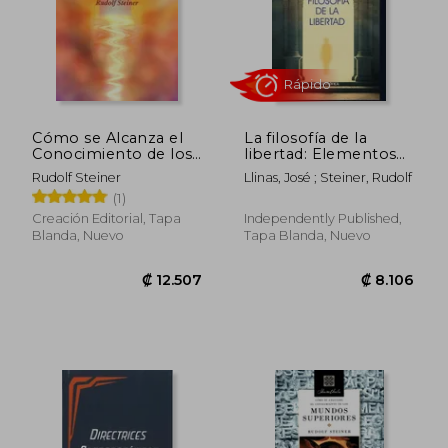
Cómo se Alcanza el
La filosofía de la
Conocimiento de los
libertad: Elementos
Mundos Superiores.
básicos de una
Rudolf Steiner
Llinas, José ; Steiner, Rudolf
El Sendero de la
cosmovisión
(1)
Iniciación
moderna del mundo
Creación Editorial, Tapa
Independently Published,
Blanda, Nuevo
Tapa Blanda, Nuevo
₡ 12.112
₡ 10.8