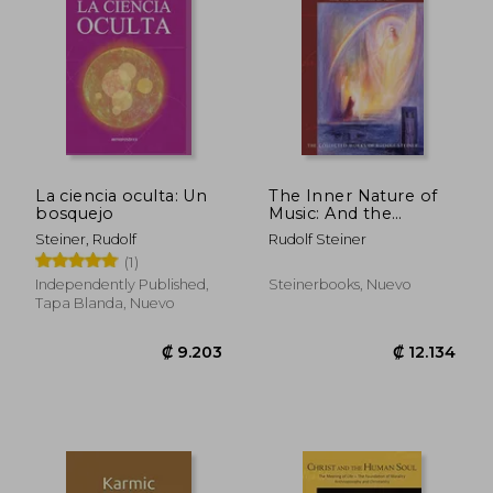
La ciencia oculta: Un
The Inner Nature of
bosquejo
Music: And the
Experience of Tone
₡ 7.353
₡ 9.1
Steiner, Rudolf
Rudolf Steiner
(cw 283) (The
(1)
Collected Works of
Rudolf Steiner, 283)
Independently Published,
Steinerbooks, Nuevo
(en Inglés)
Tapa Blanda, Nuevo