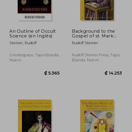
₡ 14.166
₡ 14.8
An Outline of Occult
Background to the
Science (en Inglés)
Gospel of st. Mark:
(cw 124) (The
Steiner, Rudolf
Rudolf Steiner
Collected Works of
Rudolf Steiner, 124)
(en Inglés)
Createspace, Tapa Blanda,
Rudolf Steiner Press, Tapa
Nuevo
Blanda, Nuevo