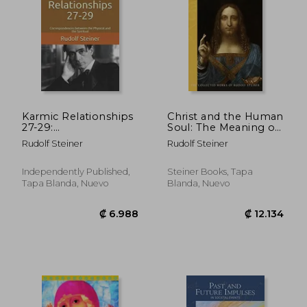
Karmic Relationships
Christ and the Human
27-29:
Soul: The Meaning of
Correspondences
Life – the Spiritual
Rudolf Steiner
Rudolf Steiner
Between the Physical
Foundation of
and the Spiritual
Morality –
(Advanced
Anthroposophy and
Independently Published,
Steiner Books, Tapa
₡ 9.203
₡ 12.1
Anthroposophy) (en
Christianity (Cw 155)
Tapa Blanda, Nuevo
Blanda, Nuevo
Inglés)
(The Collected Works
of Rudolf Steiner, 155)
(en Inglés)