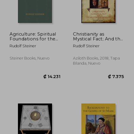
₡ 14.474
₡ 15.3
Agriculture: Spiritual
Christianity as
Foundations for the
Mystical Fact; And the
Renewal of
Mysteries of Antiquity:
Rudolf Steiner
Rudolf Steiner
Agriculture (cw 327)
(Aziloth Books) (en
(en Inglés)
Inglés)
Steiner Books, Nuevo
Aziloth Books, 2018, Tapa
Blanda, Nuevo