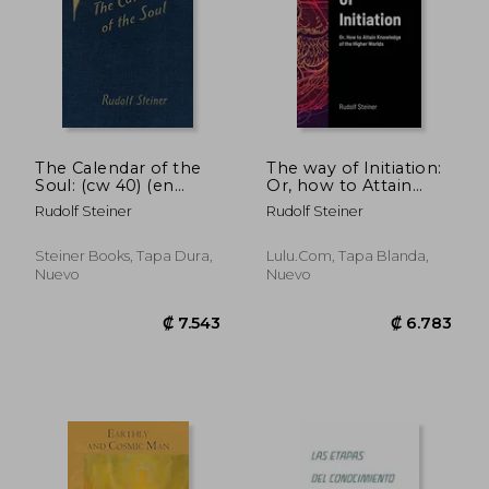
The Calendar of the
The way of Initiation:
Soul: (cw 40) (en
Or, how to Attain
Inglés)
Knowledge of the
Rudolf Steiner
Rudolf Steiner
Higher Worlds (en
Inglés)
Steiner Books, Tapa Dura,
Lulu.Com, Tapa Blanda,
Nuevo
Nuevo
₡ 12.112
₡ 14.1