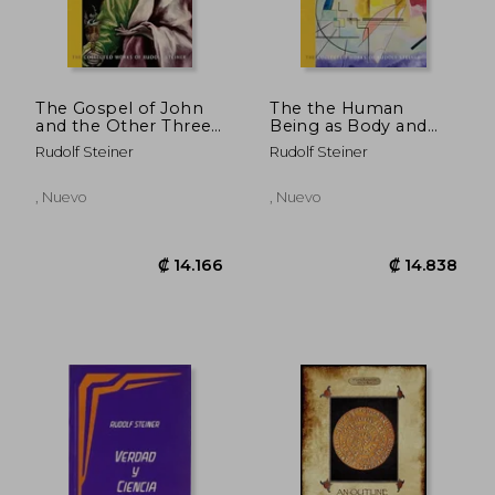
The Gospel of John
The the Human
and the Other Three
Being as Body and
Gospels: (cw 117A)
Soul in Relation to
₡ 14.231
₡ 7.3
Rudolf Steiner
Rudolf Steiner
(The Collected Works
the Cosmos: Human
of Rudolf Steiner) (en
Evolution and the
Inglés)
Soul and Spirit of the
, Nuevo
, Nuevo
Universe, Part i (cw
205) (The Collected
Works of Rudolf
Steiner) (en Inglés)