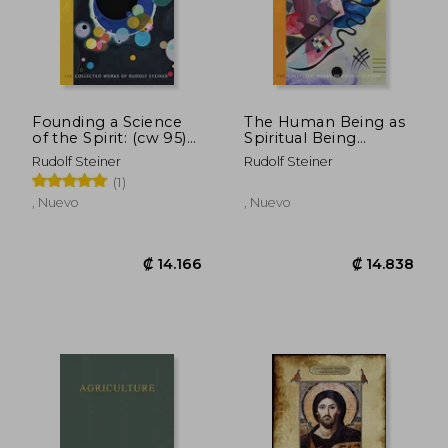
₡ 12.507
₡ 8.1
Founding a Science
The Human Being as
of the Spirit: (cw 95)
Spiritual Being
(The Collected Works
Evolving Through the
Rudolf Steiner
Rudolf Steiner
of Rudolf Steiner) (en
Course of History:
(1)
Inglés)
Human Evolution and
the Soul and Spirit of
, Nuevo
, Nuevo
the Universe, Part ii
(cw 206) (The
Collected Works of
Rudolf Steiner) (en
Inglés)