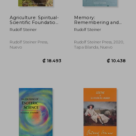
Agriculture: Spiritual-
Memory:
Scientific Foundations
Remembering and
for Agricultural
Forgetting (en Inglés)
Rudolf Steiner
Rudolf Steiner
Renewal (cw 327)
(The Collected Works
of Rudolf Steiner, 327)
Rudolf Steiner Press,
Rudolf Steiner Press, 2020,
(en Inglés)
Nuevo
Tapa Blanda, Nuevo
₡ 12.389
₡ 12.3