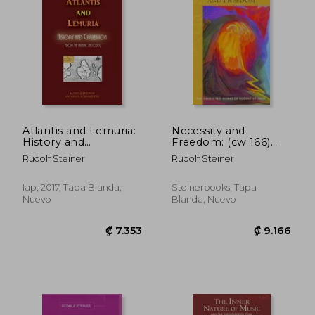
₡ 13.427
₡ 4.1
Atlantis and Lemuria:
Necessity and
History and
Freedom: (cw 166)
Civilization (en Inglés)
(The Collected Works
Rudolf Steiner
Rudolf Steiner
of Rudolf Steiner, 166)
(en Inglés)
Iap, 2017, Tapa Blanda,
Steinerbooks, Tapa
Nuevo
Blanda, Nuevo