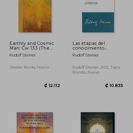
Earthly and Cosmic
Las etapas del
Man: Cw 133 (The
conocimiento
Collected Works of
espiritual
Rudolf Steiner
Rudolf Steiner
Rudolf Steiner) (en
Inglés)
Steiner Books, Nuevo
Rudolf Steiner, 2012, Tapa
Blanda, Nuevo
₡ 7.543
₡ 6.7