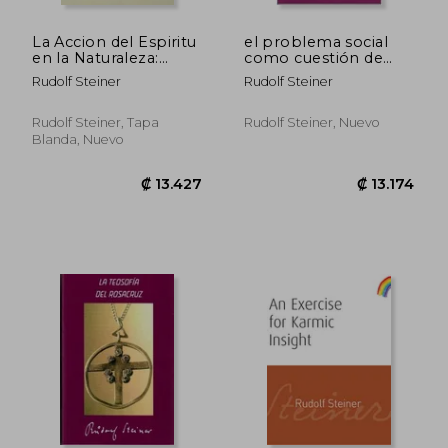
La Accion del Espiritu
el problema social
en la Naturaleza:
como cuestión de
Conferencias a los
conciencia
Rudolf Steiner
Rudolf Steiner
Trabajadores del
Goetheanum
Rudolf Steiner, Tapa
Rudolf Steiner, Nuevo
Blanda, Nuevo
₡ 18.493
₡ 10.4