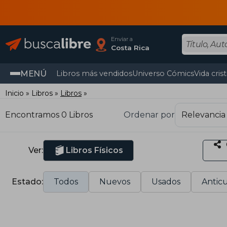
Enviar a
Costa Rica
MENÚ
Libros más vendidos
Universo Cómics
Vida cris
Inicio
Libros
Libros
Encontramos 0 Libros
Ordenar por
Ver:
Libros Físicos
Estado:
Todos
Nuevos
Usados
Anticu