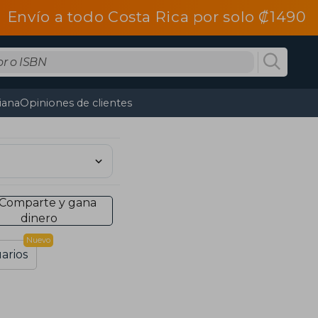
Envío a todo Costa Rica por solo ₡1490
tiana
Opiniones de clientes
Comparte y gana
dinero
Nuevo
arios