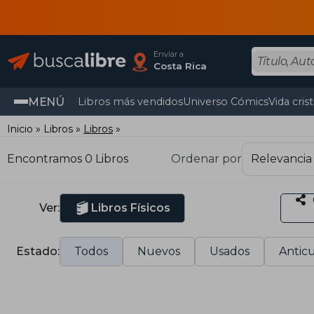
Enviar a
Costa Rica
MENÚ
Libros más vendidos
Universo Cómics
Vida cris
Inicio
Libros
Libros
Encontramos 0 Libros
Ordenar por
Ver:
Libros Físicos
Estado:
Todos
Nuevos
Usados
Anticu