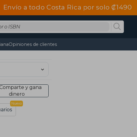
Envío a todo Costa Rica por solo ₡1490
tiana
Opiniones de clientes
Comparte y gana
dinero
Nuevo
arios