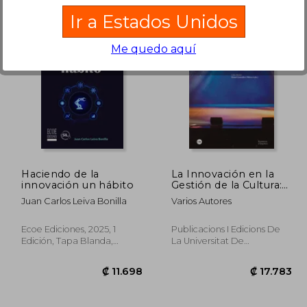
Ir a Estados Unidos
Me quedo aquí
3.283
₡ 7.232
Haciendo de la
La Innovación en la
innovación un hábito
Gestión de la Cultura:
Reflexiones y
Juan Carlos Leiva Bonilla
Varios Autores
Experiencias
(Economia i Empresa)
Ecoe Ediciones, 2025, 1
Publicacions I Edicions De
Edición, Tapa Blanda,
La Universitat De
Nuevo
Barcelona, 2021, 1 Edición,
Tapa Blanda, Nuevo