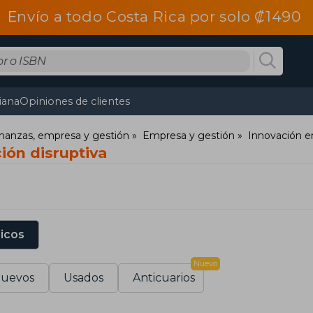
Envío a todo Costa Rica por solo ₡1490
tiana
Opiniones de clientes
nanzas, empresa y gestión
Empresa y gestión
Innovación e
ión disruptiva
sicos
Nuevo
uevos
Usados
Anticuarios