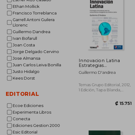
Ethan Mollick
Francisco Torreblanca
Garrell Antoni Guilera
Llorenc
Guillermo Dandrea
Ivan Bofarull
Joan Costa
Jorge Delgado Cervino
Jose Almansa
Innovacion Latina
Juan Carlos Leiva Bonilla
Estrategias
Innovadoras Para los
Justo Hidalgo
Guillermo D'andrea
Consumidores
Kees Dorst
Emergentes de
America Latina (Rustic
Temas Grupo Editorial, 2012,
1 Edición, Tapa Blanda,
EDITORIAL
Nuevo
Ecoe Ediciones
Experimenta Libros
Conecta
Ediciones Gestion 2000
Esic Editorial