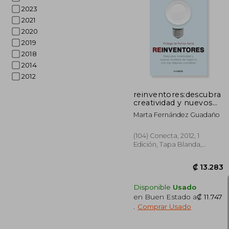
2023
2021
2020
₡ 
2019
2018
2014
2012
reinventores:descubra
creatividad y nuevos
modelos
Marta Fernández Guadaño
(104) Conecta, 2012, 1
Edición, Tapa Blanda,
Nuevo
Disponible
Usado
en Buen Estado a
₡ 11.747
.
Comprar Usado