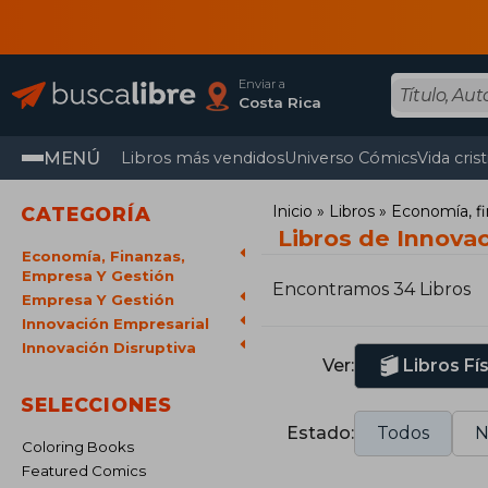
Enviar a
Costa Rica
MENÚ
Libros más vendidos
Universo Cómics
Vida cris
Inicio
Libros
Economía, fi
CATEGORÍA
Libros de Innovac
Economía, Finanzas,
Empresa Y Gestión
Encontramos 34 Libros
Empresa Y Gestión
Innovación Empresarial
Innovación Disruptiva
Ver:
Libros Fí
SELECCIONES
Estado:
Todos
N
Coloring Books
Featured Comics