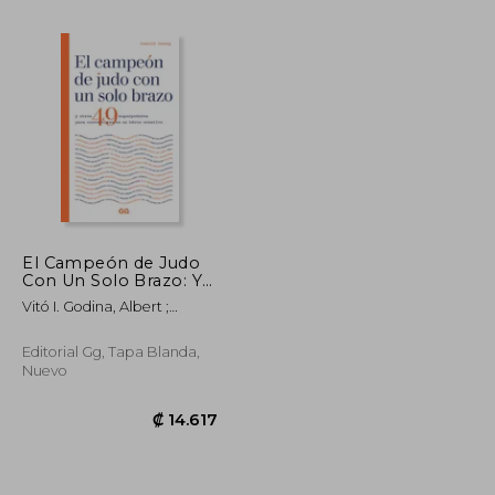
El Campeón de Judo
Con Un Solo Brazo: Y
Otros 49
Vitó I. Godina, Albert ;
₡ 7.152
₡ 14.778
Superpoderes Para
Imseng, Dominik
Convertirse En Un
Héroe Creativo
Editorial Gg, Tapa Blanda,
Nuevo