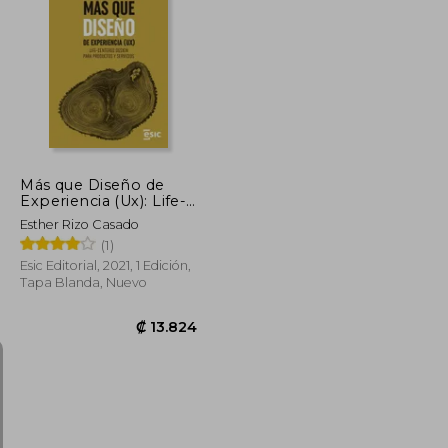
₡ 10.358
₡ 21.077
Más que Diseño de
Experiencia (Ux): Life-
Centered Design Para
Esther Rizo Casado
Productos y Servicios
(1)
(Digital)
Esic Editorial, 2021, 1 Edición,
Tapa Blanda, Nuevo