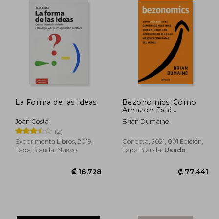
La Forma de las Ideas
Bezonomics: Cómo
Amazon Está
Cambiando Nuestras
Joan Costa
Brian Dumaine
Vidas y qué han
(2)
Aprendido de Ello las
Mejores Empresas del
Experimenta Libros, 2019,
Conecta, 2021, 001 Edición,
Mundo (Conecta)
Tapa Blanda, Nuevo
Tapa Blanda,
Usado
9.926
₡ 16.728