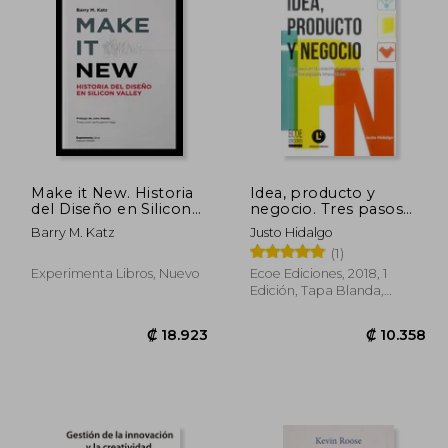
5.751
₡ 14.296
Make it New. Historia
Idea, producto y
del Diseño en Silicon
negocio. Tres pasos
Valley
en la creación de
Barry M. Katz
Justo Hidalgo
productos y servicios
(1)
digitales innovadores
Experimenta Libros, Nuevo
Ecoe Ediciones, 2018, 1
Edición, Tapa Blanda,
Nuevo