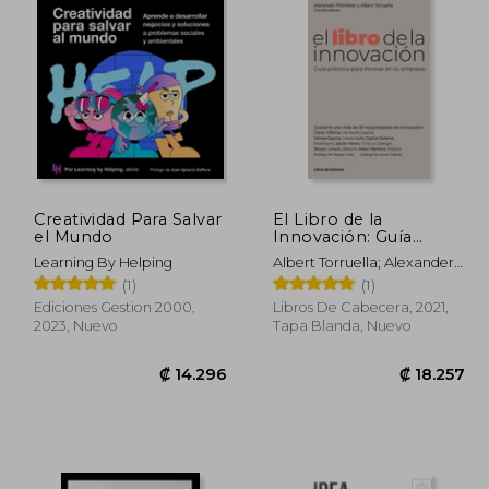
Creatividad Para Salvar
El Libro de la
el Mundo
Innovación: Guía
Práctica Para Innovar
Learning By Helping
Albert Torruella; Alexander
en tu Empresa
Phimister
(1)
(1)
(Temáticos)
Ediciones Gestion 2000,
Libros De Cabecera, 2021,
2023, Nuevo
Tapa Blanda, Nuevo