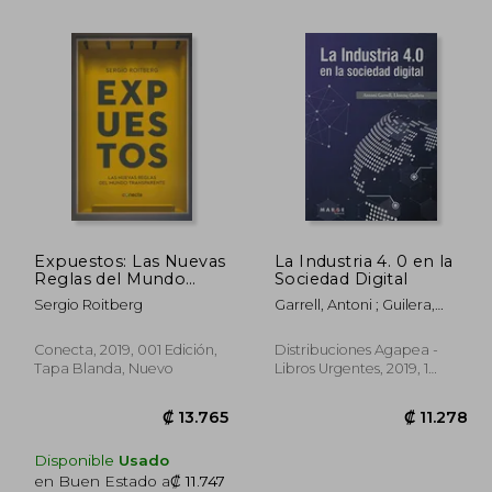
Expuestos: Las Nuevas
La Industria 4. 0 en la
Reglas del Mundo
Sociedad Digital
Transparente
Sergio Roitberg
Garrell, Antoni ; Guilera,
6.728
₡ 13.756
Llorenç
Conecta, 2019, 001 Edición,
Distribuciones Agapea -
Tapa Blanda, Nuevo
Libros Urgentes, 2019, 1
Edición, Tapa Blanda,
Nuevo
Disponible
Usado
en Buen Estado a
₡ 11.747