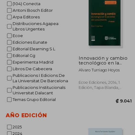
(104) Conecta
₡ 1
Antoni Bosch Editor
Arpa Editores
Distribuciones Agapea
Libros Urgentes
Ecoe
Ediciones Eunate
Editorial Elearning S L
Editorial Gg
Innovación y cambio
Experimenta Madrid
tecnológico en la
sociedad del
Libros De Cabecera
Alvaro Turriago Hoyos
conocimiento
Publicacions I Edicions De
La Universitat De Barcelona
Ecoe Ediciones, 2014, 1
Publicacions Institucionals
Edición, Tapa Blanda,
Nuevo
Universitat Dalacant
Temas Grupo Editorial
AÑO EDICIÓN
2025
2024