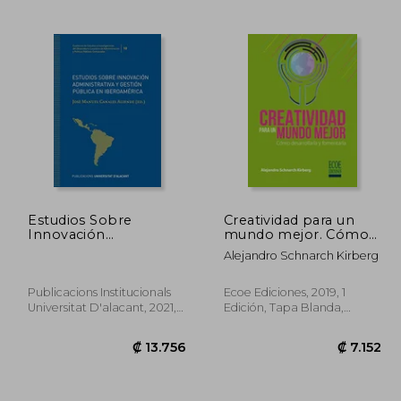
4.052
₡ 11.698
Estudios Sobre
Creatividad para un
Innovación
mundo mejor. Cómo
Administrativa y
desarrollarla y
Alejandro Schnarch Kirberg
Gestión Pública en
fomentarla
Iberoamérica: 10
(Cuadernos de
Publicacions Institucionals
Ecoe Ediciones, 2019, 1
Estudios e
Universitat D'alacant, 2021, 1
Edición, Tapa Blanda,
Investigaciones del
Edición, Tapa Blanda,
Nuevo
Observatorio
Nuevo
Lucentino de
Administración y
Políticas Públicas
Comparadas)