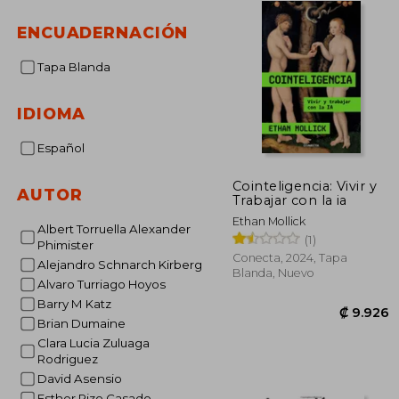
ENCUADERNACIÓN
Tapa Blanda
IDIOMA
Español
Cointeligencia: Vivir y
AUTOR
Trabajar con la ia
Ethan Mollick
Albert Torruella Alexander
(1)
Phimister
Conecta, 2024, Tapa
Alejandro Schnarch Kirberg
Blanda, Nuevo
Alvaro Turriago Hoyos
Barry M Katz
Brian Dumaine
Clara Lucia Zuluaga
Rodriguez
David Asensio
₡ 
Esther Rizo Casado