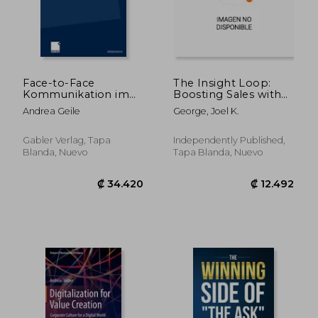
₡ 13.223
₡ 133.1
Face-to-Face
The Insight Loop:
Kommunikation im
Boosting Sales with
Vertrieb von
Customer Insights
Andrea Geile
George, Joel K.
Industriegütern
(en Inglés)
(Forum Marketing)
Gabler Verlag, Tapa
Independently Published,
Blanda, Nuevo
Tapa Blanda, Nuevo