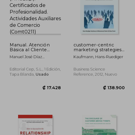
Manual. Atención
customer-centric
Básica al Cliente
marketing strategies:
(Mf1329_1).
tools for building
Manuel José Díaz
Kaufmann, Hans-Ruediger
Certificados de
organizational
Fernández
Profesionalidad.
performance (en
Actividades Auxiliares
Inglés)
Editorial Cep, S.L., 1 Edición,
Business Science
de Comercio
₡ 18.762
₡ 18.2
Tapa Blanda,
Usado
Reference, 2012, Nuevo
(Comt0211)