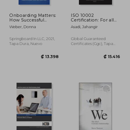
Onboarding Matters:
ISO 10002
How Successful
Certification: For all
Companies
Immigration, Tourism
Weber, Donna
Asadi, Jahangir
Transform new
and Travel Agencies
Customers Into Loyal
(en Inglés)
Champions (en
Springboard In LLC, 2021,
Global Guaranteed
Inglés)
Tapa Dura, Nuevo
Certificates (Ggc), Tapa
Blanda, Nuevo
₡ 46.261
₡ 10.8