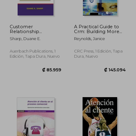
Customer
A Practical Guide to
Relationship
Crm: Building More
Management
Profitable Customer
Sharp, Duane E.
Reynolds, Janice
Systems Handbook
Relationships (en
Management (en
Inglés)
₡ 40.999
₡ 133.4
Inglés)
Auerbach Publications, 1
CRC Press, 1 Edición, Tapa
Edición, Tapa Dura, Nuevo
Dura, Nuevo