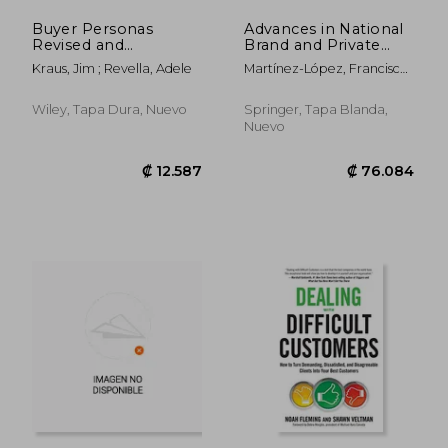
Buyer Personas
Advances in National
Revised and
Brand and Private
Expanded: Gain Deep
Label Marketing:
Kraus, Jim ; Revella, Adele
Martínez-López, Francisco
Insight Into Your
Eighth International
J. ; Gázquez-Abad, Juan
Customers' Buying
Conference, 2021 (en
Carlos
Decisions and Win
Inglés)
Wiley, Tapa Dura, Nuevo
Springer, Tapa Blanda,
More Business (en
Nuevo
Inglés)