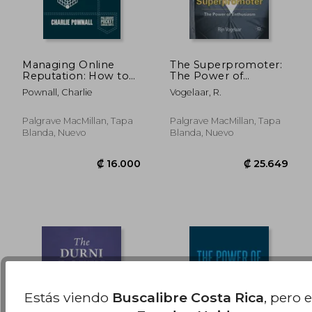
Managing Online
The Superpromoter:
Reputation: How to
The Power of
Protect Your
Enthusiasm (en
₡ 30.035
₡ 15.2
Pownall, Charlie
Vogelaar, R.
Company on Social
Inglés)
Media (en Inglés)
Palgrave MacMillan, Tapa
Palgrave MacMillan, Tapa
Blanda, Nuevo
Blanda, Nuevo
Estás viendo
Buscalibre Costa Rica
, pero 