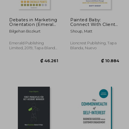
Debates in Marketing
Painted Baby:
Orientation (Emerald
Connect With Clients
Points) (en Inglés)
Through Brave and
Bilgehan Bozkurt
Shoup, Matt
Vulnerable
Storytelling (en
Inglés)
Emerald Publishing
Lioncrest Publishing, Tapa
Limited, 2019, Tapa Blanda,
Blanda, Nuevo
Nuevo
₡ 8.735
₡ 15.2