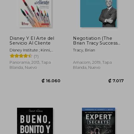
Disney Y El Arte del
Negotiation (The
Servicio Al Cliente
Brian Tracy Success
Library) (en Inglés)
Disney Institute ; Kinni,
Tracy, Brian
Theodore
(7)
Panorama, 2013, Tapa
Amacom, 2019, Tapa
Blanda, Nuevo
Blanda, Nuevo