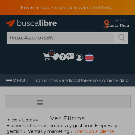
Envío a todo Costa Rica por solo ₡1490
Enviar a
Costa Rica
0
MENÚ
Libros más vendidos
Universo Cómics
Vida cris
=
Ver Filtros
Inicio
Libros
Economía, finanzas, empresa y gestión
Empresa y
gestión
Ventas y marketing
Atención al cliente