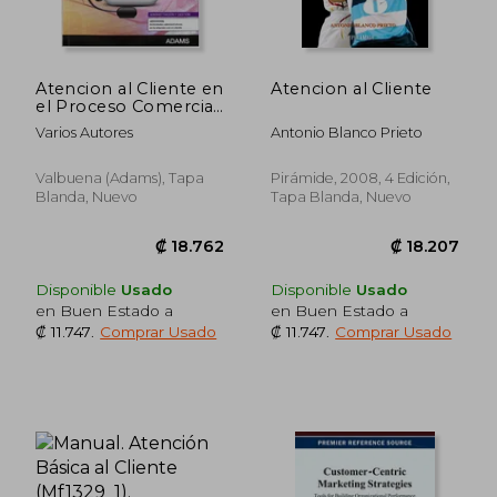
Atencion al Cliente en
Atencion al Cliente
el Proceso Comercial.
Unidad Formativa
Varios Autores
Antonio Blanco Prieto
0349
Valbuena (adams), Tapa
Pirámide, 2008, 4 Edición,
Blanda, Nuevo
Tapa Blanda, Nuevo
₡ 85.959
₡ 145.0
Disponible
Usado
Disponible
Usado
en Buen Estado a
en Buen Estado a
₡ 11.747
.
Comprar Usado
₡ 11.747
.
Comprar Usado