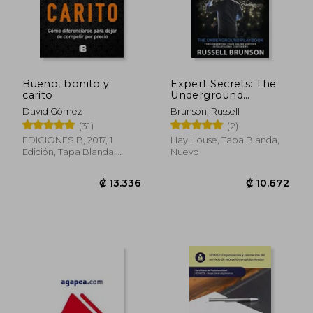
₡ 16.060
₡ 7.0
Bueno, bonito y
Expert Secrets: The
carito
Underground
Playbook for
David Gómez
Brunson, Russell
Converting Your
(31)
(2)
Online Visitors Into
Lifelong Customers
EDICIONES B, 2017, 1
Hay House, Tapa Blanda,
(en Inglés)
Edición, Tapa Blanda,
Nuevo
Nuevo