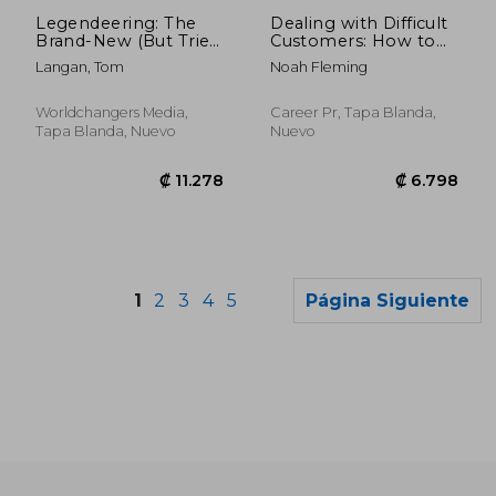
₡ 15.889
₡ 4.1
Legendeering: The
Dealing with Difficult
Brand-New (But Tried
Customers: How to
and True) Video
Turn Demanding,
Langan, Tom
Noah Fleming
Communication
Dissatisfied, and
Strategy to Humanize
Disagreeable Clients
Your Business (en
Into Your Best
Worldchangers Media,
Career Pr, Tapa Blanda,
Inglés)
Customers
Tapa Blanda, Nuevo
Nuevo
1
2
3
4
5
Página Siguiente