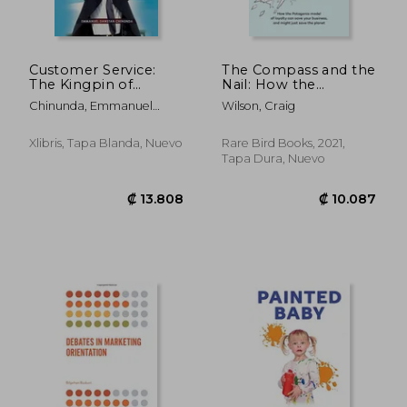
Customer Service:
The Compass and the
The Kingpin of
Nail: How the
Business Success in
Patagonia Model of
Chinunda, Emmanuel
Wilson, Craig
Africa (en Inglés)
Loyalty can Save Your
Danstan
Business, and Might
Just Save the Planet
Xlibris, Tapa Blanda, Nuevo
Rare Bird Books, 2021,
[Revised Hardcover
Tapa Dura, Nuevo
Edition] (en Inglés)
₡ 16.000
₡ 25.6