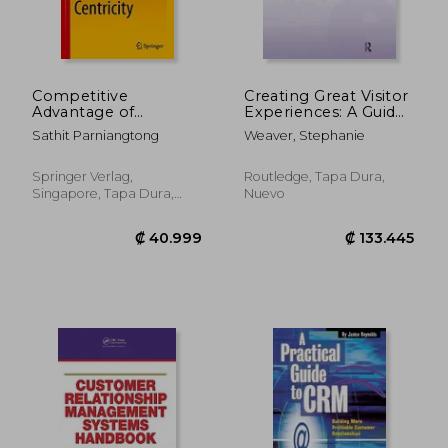
Competitive
Creating Great Visitor
Advantage of
Experiences: A Guide
₡ 13.925
₡ 22.7
Customer Centricity
for Museums, Parks,
Sathit Parniangtong
Weaver, Stephanie
(Management for
Zoos, Gardens &
Professionals)
Libraries (en Inglés)
Springer Verlag,
Routledge, Tapa Dura,
Singapore, Tapa Dura,
Nuevo
Nuevo