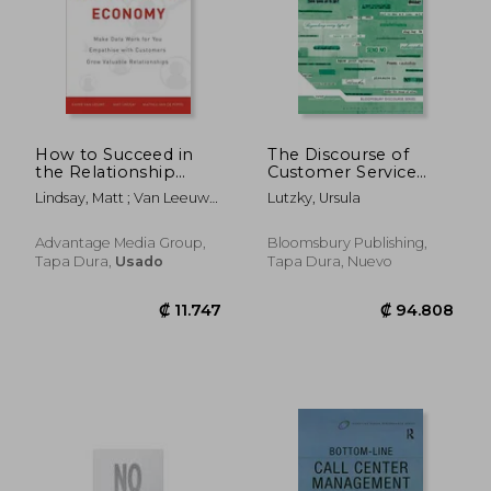
How to Succeed in
The Discourse of
the Relationship
Customer Service
Economy: Make Data
Tweets: Planes, Trains
Lindsay, Matt ; Van Leeuwe,
Lutzky, Ursula
Work for You,
and Automated Text
Xavier ; Van De Peppel,
Empathise with
Analysis (en Inglés)
Matthijs
Customers, Grow
Advantage Media Group,
Bloomsbury Publishing,
Valuable
Tapa Dura,
Usado
Tapa Dura, Nuevo
Relationships (en
Inglés)
₡ 17.428
₡ 138.9