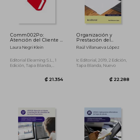
₡ 13.336
₡ 10.6
Comm002Po:
Organización y
Atención del Cliente y
Prestación del
Calidad del Servicio
Servicio de
Laura Negri Klein
Raúl Villanueva López
Recepción en
Alojamientos.
Hota0308 -
Editorial Elearning S.L., 1
Ic Editorial, 2019, 2 Edición,
Recepción en
Edición, Tapa Blanda,
Tapa Blanda, Nuevo
Alojamientos
Nuevo