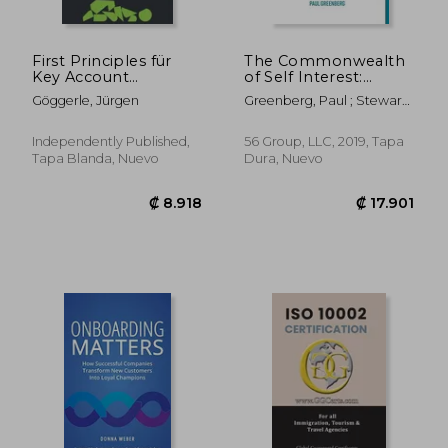
First Principles für
The Commonwealth
Key Account
of Self Interest:
Manager: Neun
Business Success
Göggerle, Jürgen
Greenberg, Paul ; Stewart,
Bausteine deines
Through Customer
Roger ; Benioff, Marc
Erfolgs (en Alemán)
Engagement (en
Inglés)
Independently Published,
56 Group, LLC, 2019, Tapa
Tapa Blanda, Nuevo
Dura, Nuevo
₡ 13.808
₡ 10.0