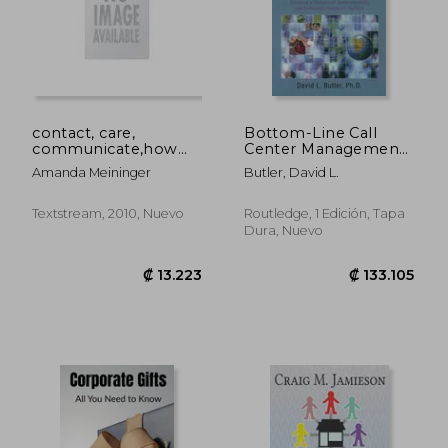
contact, care,
Bottom-Line Call
communicate,how
Center Management
interpersonal skills
(en Inglés)
Amanda Meininger
Butler, David L.
are the foundation of
genuine customer
service
Textstream, 2010, Nuevo
Routledge, 1 Edición, Tapa
Dura, Nuevo
₡ 11.747
₡ 94.8