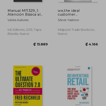
Manual Mf1329_1:
we,the ideal
Atención Básica al
customer
Cliente
relationship
Varios Autores
Steve Yastrow
Icb Editores, 2013, Tapa
Midpoint Trade Books Inc,
Blanda, Nuevo
Nuevo
₡ 8.918
₡ 17.9