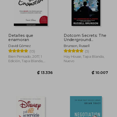
Detalles que
Dotcom Secrets: The
enamoran
Underground
Playbook for
David Gómez
Brunson, Russell
Growing Your
(13)
(3)
Company Online
With Sales Funnels
Bien Pensado, 2017, 1
Hay House, Tapa Blanda,
(en Inglés)
Edición, Tapa Blanda,
Nuevo
Nuevo
₡ 13.336
₡ 10.0