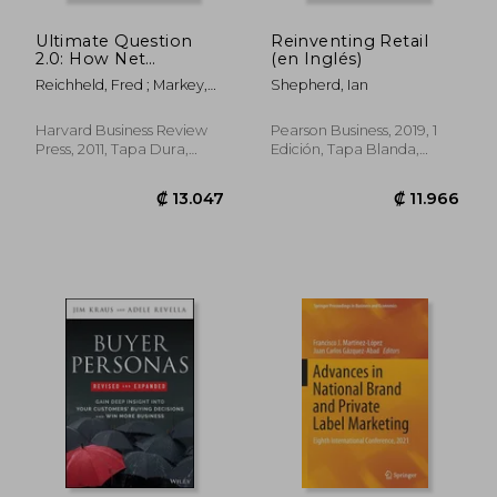
Ultimate Question
Reinventing Retail
2.0: How Net
(en Inglés)
Promoter Companies
Reichheld, Fred ; Markey,
Shepherd, Ian
Thrive in a Customer-
Rob
Driven World
(Revised, Expanded)
Harvard Business Review
Pearson Business, 2019, 1
(en Inglés)
Press, 2011, Tapa Dura,
Edición, Tapa Blanda,
Nuevo
Nuevo
₡ 13.398
₡ 15.4