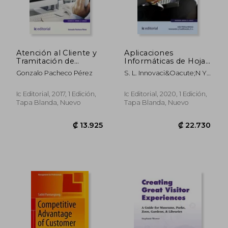
₡ 21.354
₡ 22.2
Atención al Cliente y
Aplicaciones
Tramitación de
Informáticas de Hojas
Consultas de Servicios
de Cálculo. Adgg0208
Gonzalo Pacheco Pérez
S. L. Innovaci&Oacute;N Y
Financieros.
- Actividades
Cualificaci&Oacute;N; Julio
Adgn0210 - Mediación
Administrativas en la
V&Iacute;Lchez
de Seguros y
Relación con el
Ic Editorial, 2017, 1 Edición,
Ic Editorial, 2020, 1 Edición,
Beltr&Aacute;N
Reaseguros Privados
Cliente
Tapa Blanda, Nuevo
Tapa Blanda, Nuevo
y Actividades
Auxiliares