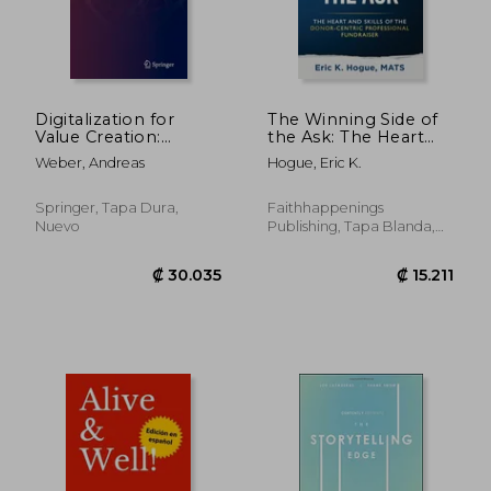
₡ 9.714
₡ 17.9
Digitalization for
The Winning Side of
Value Creation:
the Ask: The Heart
Corporate Culture for
and Skills of the
Weber, Andreas
Hogue, Eric K.
a Digital World (en
Donor-Centric
Inglés)
Professional
Fundraiser (en Inglés)
Springer, Tapa Dura,
Faithhappenings
Nuevo
Publishing, Tapa Blanda,
Nuevo