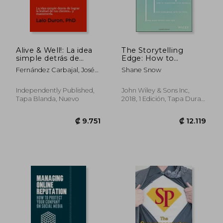
₡ 34.420
₡ 12.4
Alive & Well!: La idea
The Storytelling
simple detrás de
Edge: How to
lograr la lealtad de tus
Transform Your
Fernández Carbajal, José
Shane Snow
clientes... y
Business, Stop
Antonio ; Duron, Lalo
mantenerla.
Screaming Into the
Void, and Make
Independently Published,
John Wiley & Sons Inc,
People Love you (en
Tapa Blanda, Nuevo
2018, 1 Edición, Tapa Dura,
Inglés)
Nuevo