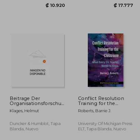
Beitrage Der
Conflict Resolution
Organisationsforschung
Training for the
Zur Analyse
Classroom: What
Klages, Helmut
Roberts, Barrie J.
Industrieller
Every ESL Teacher
8.999
₡ 10.920
Gesellschaften /
Needs to Know (en
Contributions of
Inglés)
Duncker & Humblot, Tapa
University Of Michigan Press
Organizational Studies
Blanda, Nuevo
ELT, Tapa Blanda, Nuevo
to the Understanding
of Industr (en Alemán)