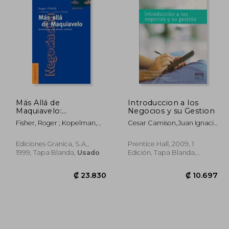
Más Allá de
Introduccion a los
Maquiavelo:
Negocios y su Gestion
Herramientas Para
Fisher, Roger ; Kopelman,
Cesar Camison,Juan Ignacio
Afrontar Conflictos
Elizabeth ; Schneider,
Dalmau
Andrea Kupfer
Ediciones Granica, S.A.,
Prentice Hall, 2009, 1
1999, Tapa Blanda,
Usado
Edición, Tapa Blanda,
Nuevo