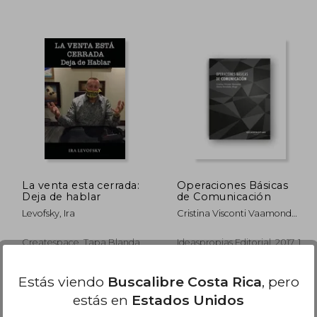
7.046
₡ 7.785
La venta esta cerrada:
Operaciones Básicas
Deja de hablar
de Comunicación
Levofsky, Ira
Cristina Visconti Vaamonde
Y Gloria Fern&Aacute;Ndez
Brage
Createspace, Tapa Blanda,
Ideaspropias Editorial, 2017, 1
Nuevo
Edición, Tapa Blanda,
Nuevo
Estás viendo
Buscalibre Costa Rica
, pero
estás en
Estados Unidos