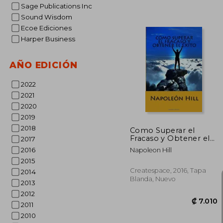
Sage Publications Inc
Sound Wisdom
Ecoe Ediciones
Harper Business
AÑO EDICIÓN
₡ 1
2022
2021
2020
2019
2018
Como Superar el
Fracaso y Obtener el
2017
Exito
2016
Napoleon Hill
2015
Createspace, 2016, Tapa
2014
Blanda, Nuevo
2013
2012
2011
2010