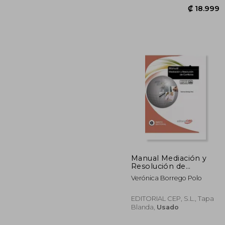
Manual Mediación y
Resolución de
conflictos. Formación
Verónica Borrego Polo
para el Empleo
₡ 1
(Colección 1399)
EDITORIAL CEP, S.L., Tapa
Blanda,
Usado