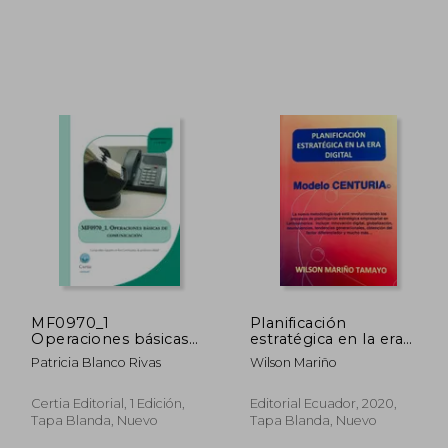
7.383
₡ 4.780
MF0970_1
Planificación
Operaciones básicas
estratégica en la era
de comunicación
digital
Patricia Blanco Rivas
Wilson Mariño
Certia Editorial, 1 Edición,
Editorial Ecuador, 2020,
Tapa Blanda, Nuevo
Tapa Blanda, Nuevo