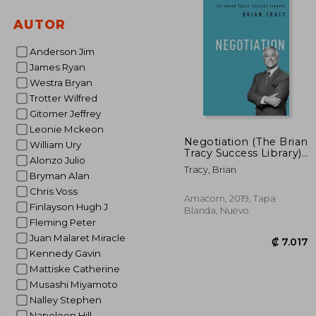
AUTOR
Anderson Jim
James Ryan
Westra Bryan
Trotter Wilfred
Gitomer Jeffrey
Leonie Mckeon
Negotiation (The Brian
William Ury
Tracy Success Library)
Alonzo Julio
(en Inglés)
Tracy, Brian
Bryman Alan
Chris Voss
Amacom, 2019, Tapa
Finlayson Hugh J
Blanda, Nuevo
Fleming Peter
Juan Malaret Miracle
Kennedy Gavin
Mattiske Catherine
Musashi Miyamoto
Nalley Stephen
Napoleon Hill