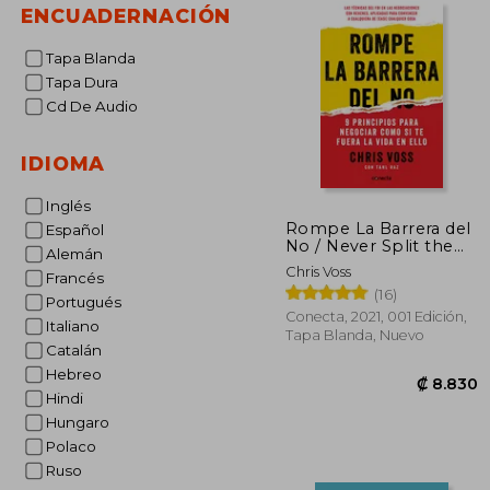
ENCUADERNACIÓN
Tapa Blanda
Tapa Dura
Cd De Audio
IDIOMA
Inglés
Rompe La Barrera del
Español
No / Never Split the
Alemán
Difference
Chris Voss
Francés
(16)
Portugués
Conecta, 2021, 001 Edición,
Italiano
Tapa Blanda, Nuevo
Catalán
Hebreo
Hindi
Hungaro
Polaco
Ruso
₡ 