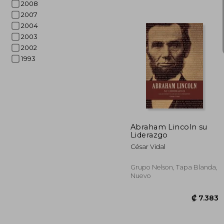
2008
2007
2004
2003
2002
1993
₡ 
Abraham Lincoln su
Liderazgo
César Vidal
Grupo Nelson, Tapa Blanda,
Nuevo