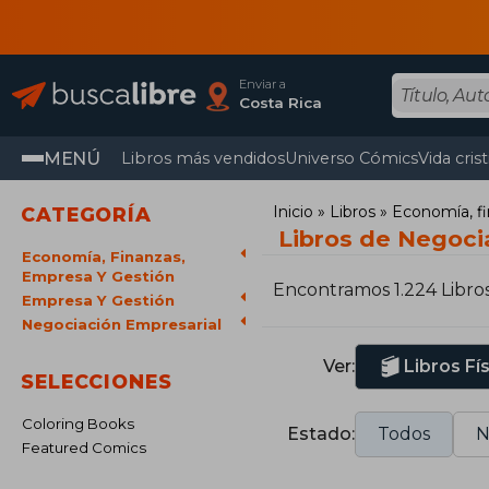
Enviar a
Costa Rica
MENÚ
Libros más vendidos
Universo Cómics
Vida cris
Inicio
Libros
Economía, fi
CATEGORÍA
Libros de Negoci
Economía, Finanzas,
Empresa Y Gestión
Encontramos 1.224 Libro
Empresa Y Gestión
Negociación Empresarial
Ver:
Libros Fí
SELECCIONES
Coloring Books
Estado:
Todos
N
Featured Comics