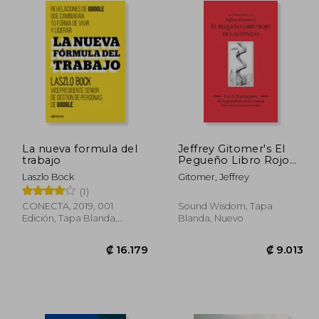
La nueva formula del
Jeffrey Gitomer's El
trabajo
Pegueño Libro Rojo
de Las Ventas (Jeffrey
Laszlo Bock
Gitomer, Jeffrey
Gitomer's Little Red
(1)
Book of Selling): Los
12.5 Principios de la
CONECTA, 2019, 001
Sound Wisdom, Tapa
Grandeza En Las
Edición, Tapa Blanda,
Blanda, Nuevo
Ventas
Nuevo
8.830
₡ 16.179