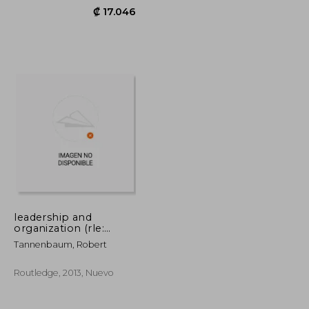
leadership and
organization (rle:
organizations): a
Tannenbaum, Robert
behavioural science
₡ 17.777
₡ 17.046
approach (en Inglés)
Routledge, 2013, Nuevo