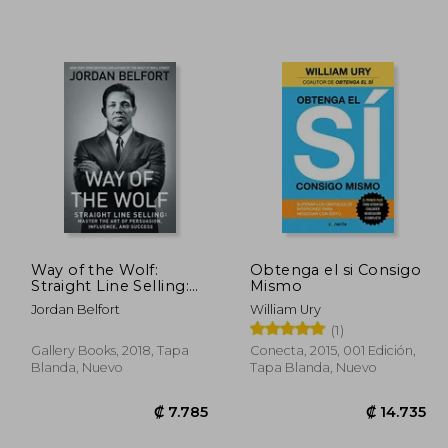
7.017
₡ 23.830
Way of the Wolf:
Obtenga el si Consigo
Straight Line Selling:
Mismo
Master the art of
Jordan Belfort
William Ury
Persuasion, Influence,
(1)
and Success (en
Inglés)
Gallery Books, 2018, Tapa
Conecta, 2015, 001 Edición,
Blanda, Nuevo
Tapa Blanda, Nuevo