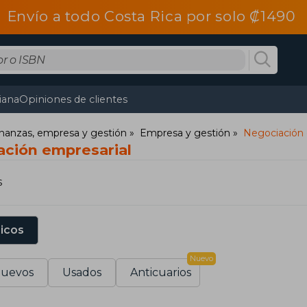
Envío a todo Costa Rica por solo ₡1490
tiana
Opiniones de clientes
nanzas, empresa y gestión
Empresa y gestión
Negociación 
ación empresarial
s
sicos
Nuevo
uevos
Usados
Anticuarios