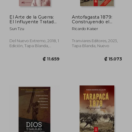
El Arte de la Guerra:
Antofagasta 1879:
El Influyente Tratado
Construyendo el
Sobre Estrategia
camino a la victoria
Sun Tzu
Ricardo Kaiser
Militar (Filosofía)
Del Nuevo Extremo, 2018, 1
Tranviares Editores, 2023,
Edición, Tapa Blanda,
Tapa Blanda, Nuevo
Nuevo