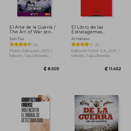
El Arte de la Guerra /
El Libro de las
The Art of War (en
Estratagemas
Bilingüe)
(Pliegos de Oriente)
Sun Tzu
Al-Harawi
(3)
(1)
Plutón Ediciones, 2015, 1
Editorial Trotta. S.A., 2021, 1
Edición, Tapa Blanda,
Edición, Tapa Blanda,
Nuevo
Nuevo
₡ 9.561
₡ 11.0