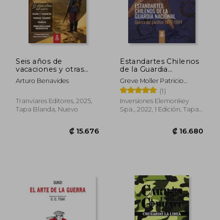
Seis años de
Estandartes Chilenos
vacaciones y otras
de la Guardia
₡ 9.459
₡ 17.7
obras de Arturo
Nacional. Guerra del
Arturo Benavides
Greve Moller Patricio
Benavides
Pacífico 1879-1884.
Roberto
(1)
FULL COLOR.
Tranviares Editores, 2025,
Inversiones Elemonkey
Tapa Blanda, Nuevo
Spa., 2022, 1 Edición, Tapa
Blanda, Nuevo