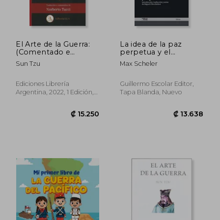
El Arte de la Guerra:
La idea de la paz
(Comentado e
perpetua y el
Ilustrado a Color): 36
pacifismo (Hitos)
Sun Tzu
Max Scheler
(Estrategia Oriental)
Ediciones Librería
Guillermo Escolar Editor,
Argentina, 2022, 1 Edición,
Tapa Blanda, Nuevo
Tapa Blanda, Nuevo
₡ 22.924
₡ 22.2