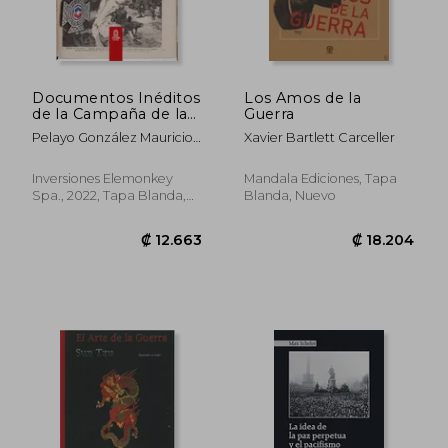
Documentos Inéditos
Los Amos de la
de la Campaña de la
Guerra
Sierra
Pelayo González Mauricio
Xavier Bartlett Carceller
Antonio
Inversiones Elemonkey
Mandala Ediciones, Tapa
Spa., 2022, Tapa Blanda,
Blanda, Nuevo
₡ 23.304
₡ 17.4
Nuevo