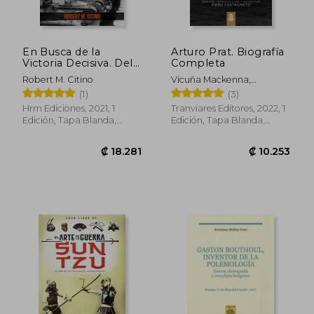
En Busca de la
Arturo Prat. Biografía
Victoria Decisiva. Del
Completa
Punto Muerto a la
Robert M. Citino
Vicuña Mackenna,
Blitzkrieg en Europa,
Bernardo
(1)
(3)
1899-1940.
Hrm Ediciones, 2021, 1
Tranviares Editores, 2022, 1
Edición, Tapa Blanda,
Edición, Tapa Blanda,
Nuevo
Nuevo
₡ 15.250
₡ 13.6