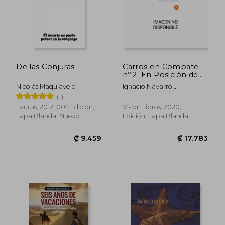
₡ 13.376
₡ 5.1
De las Conjuras
Carros en Combate
nº 2: En Posición de
Tiro
Nicolás Maquiavelo
Ignacio Navarro
Garc&Iacute;A-
(1)
Guti&Eacute;Rrez
Taurus, 2012, 002 Edición,
Vision Libros, 2020, 1
Tapa Blanda, Nuevo
Edición, Tapa Blanda,
Nuevo