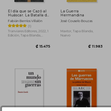
El día que se Cazó al
La Guerra
Huáscar. La Batalla de
Hermandina
₡ 10.855
₡ 13.8
Angamos. Versión
Fabián Berríos Villalón
José Couselo Bouzas
Final
(1)
Tranviares Editores, 2022, 1
Maxtor, Tapa Blanda,
Edición, Tapa Blanda,
Nuevo
Nuevo