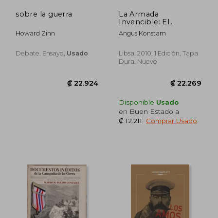
sobre la guerra
La Armada
Invencible: El
Fracasado Plan
Howard Zinn
Angus Konstam
Español Contra
Inglaterra en 1588
(Momentos Decisivos
Debate, Ensayo,
Usado
Libsa, 2010, 1 Edición, Tapa
de la Historia)
Dura, Nuevo
₡ 15.475
₡ 11.9
Disponible
Usado
en Buen Estado a
₡ 12.211
.
Comprar Usado