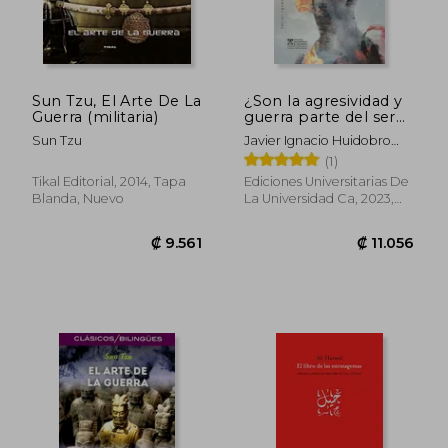
Sun Tzu, El Arte De La
¿Son la agresividad y
Guerra (militaria)
guerra parte del ser
humano?
Sun Tzu
Javier Ignacio Huidobro
Bono
(1)
Tikal Editorial, 2014, Tapa
Ediciones Universitarias De
Blanda, Nuevo
La Universidad Ca, 2023,
Tapa Blanda, Nuevo
₡ 13.030
₡ 16.4