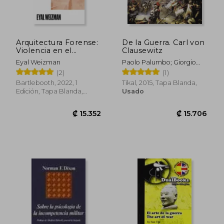
Arquitectura Forense:
De la Guerra. Carl von
Violencia en el
Clausewitz
Umbral de
Eyal Weizman
Paolo Palumbo; Giorgio
Detectabilidad: 2
Bergamino; Gianni Palitta
(2)
(1)
(Coleccion)
Bartlebooth, 2022, 1
Tikal, 2015, Tapa Blanda,
Edición, Tapa Blanda,
Usado
Nuevo
₡ 8.505
₡ 11.4