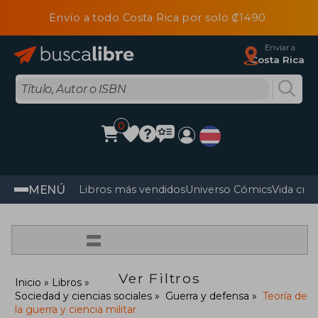
Envío a todo Costa Rica por solo ₡1490
Enviar a
Costa Rica
0
MENÚ
Libros más vendidos
Universo Cómics
Vida cris
=
Ver Filtros
Inicio
Libros
Sociedad y ciencias sociales
Guerra y defensa
Teoría de
la guerra y ciencia militar