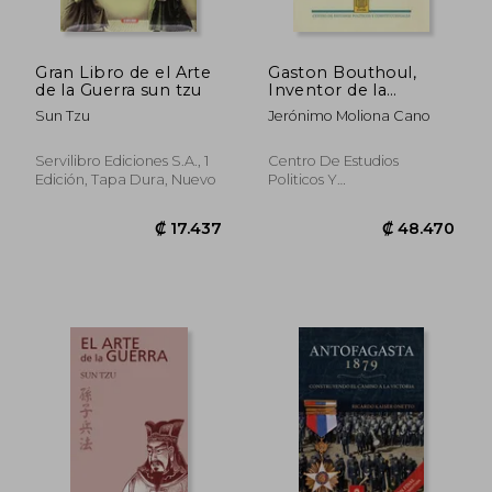
Gran Libro de el Arte
Gaston Bouthoul,
de la Guerra sun tzu
Inventor de la
Polemología: Guerra,
Sun Tzu
Jerónimo Moliona Cano
Demografía y
Complejos Belígenos
(Civitas Nueva Época)
Servilibro Ediciones S.A., 1
Centro De Estudios
Edición, Tapa Dura, Nuevo
Politicos Y
Constitucionales, 2019, 1
Edición, Tapa Blanda,
Nuevo
₡ 12.257
₡ 8.1