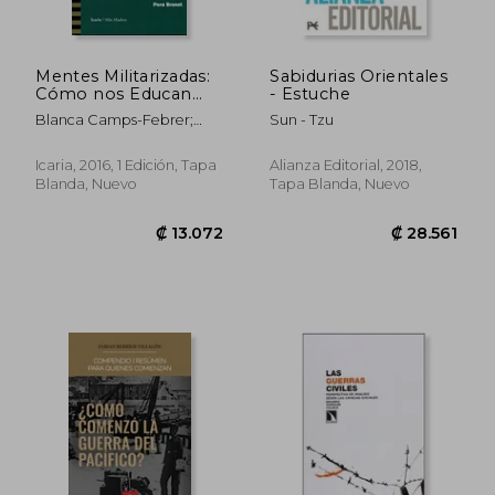
Mentes Militarizadas:
Sabidurias Orientales
Cómo nos Educan
- Estuche
Para Asumir la Guerra
Blanca Camps-Febrer;
Sun - Tzu
y la Violencia (Más
Gemma Amor&Oacute;S
Madera)
Bov&Eacute;; Maria De
Icaria, 2016, 1 Edición, Tapa
Alianza Editorial, 2018,
Lluc Bagur; Marina
Blanda, Nuevo
Tapa Blanda, Nuevo
Perejuan; Ainhoa Ruiz;
Ol&Iacute;Via Viader;
Eduardo Salvador; Pere
Brunet
₡ 45.961
₡ 77.4