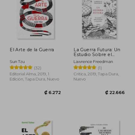
El Arte de la Guerra
La Guerra Futura: Un
Estudio Sobre el
Pasado y el Presente
Sun Tzu
Lawrence Freedman
(32)
(1)
Editorial Alma, 2019, 1
Critica, 2019, Tapa Dura,
Edición, Tapa Dura, Nuevo
Nuevo
₡ 6.272
₡ 22.6