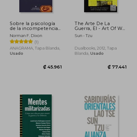
Sobre la psicología
The Arte De La
de la incompetencia
Guerra, El - Art Of War
militar
(en Español - Inglés)
Norman F. Dixon
Sun - Tzu
(1)
ANAGRAMA, Tapa Blanda,
Dualbooks, 2012, Tapa
Usado
Blanda,
Usado
₡ 15.352
₡ 15.7