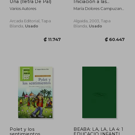
Una (lletra De Pal)
Iniciación a las
Matemáticas 9,
Varios Autores
María Dolores Campuzano
Educación Infantil, 5
Valiente
Años, 2 Ciclo
Arcada Editorial, Tapa
Algaida, 2003, Tapa
Blanda,
Usado
Blanda,
Usado
₡ 128.427
₡ 126.6
Polet y los
BEABA: LA, LA, LA 4: 1
sentimientos
EDUCACIO INFANTIL