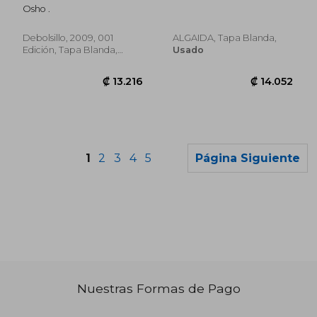
de la Educación
papel)
Osho .
Infantil (Autoayuda)
Debolsillo, 2009, 001
ALGAIDA, Tapa Blanda,
Edición, Tapa Blanda,
Usado
Usado
1
2
3
4
5
Página Siguiente
Nuestras Formas de Pago
₡ 11.747
₡ 60.4