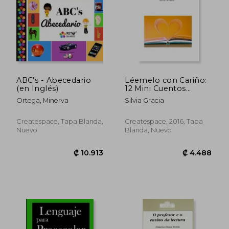
ABC's - Abecedario
Léemelo con Cariño:
(en Inglés)
12 Mini Cuentos
Infantiles Para la
Ortega, Minerva
Silvia Gracia
Reflexión -
9781534720725
Createspace, Tapa Blanda,
Createspace, 2016, Tapa
Nuevo
Blanda, Nuevo