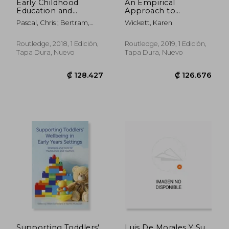
Early Childhood
An Empirical
Education and
Approach to
Change in Diverse
Preparing Children
Pascal, Chris ; Bertram,
Wickett, Karen
Cultural Contexts (en
for Starting School:
Tony ; Veisson, Marika
Inglés)
Exploring the
Relationships
Routledge, 2018, 1 Edición,
Routledge, 2019, 1 Edición,
Between Parents,
Tapa Dura, Nuevo
Tapa Dura, Nuevo
Practitioners and
Teachers (en Inglés)
₡ 29.568
₡ 76.8
Supporting Toddlers'
Luis De Morales Y Su