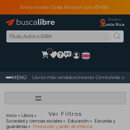
Envío a todo Costa Rica por solo ₡1490
Enviar a
Costa Rica
0
MENÚ
Libros más vendidos
Universo Cómics
Vida cris
=
Ver Filtros
Inicio
Libros
Sociedad y ciencias sociales
Educación
Escuelas y
guarderías
Preescolar y jardín de infancia