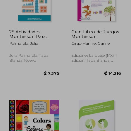
25 Actividades
Gran Libro de Juegos
Montessori Para
Montessori
Niños de Preescolar:
Palmarola, Julia
Girac-Marinie, Carine
Un Libro Para
Aprender
Divirtiéndose Y
Julia Palmarola, Tapa
Ediciones Larousse (MX), 1
Desarrollar la
Blanda, Nuevo
Edición, Tapa Blanda,
Independencia en
Nuevo
₡ 9.751
₡ 13.0
Casa Desde Bebés
Hasta 6 Añ