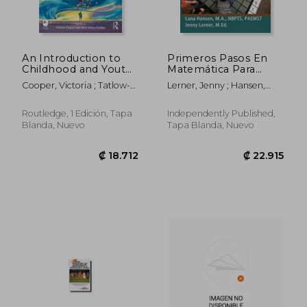
An Introduction to
Primeros Pasos En
Childhood and Youth
Matemática Para
Studies and
Niños de Pre-Kinder,
Cooper, Victoria ; Tatlow-
Lerner, Jenny ; Hansen,
Psychology (en
Kinder Y Más
Golden, Mimi
Lana
Inglés)
Routledge, 1 Edición, Tapa
Independently Published,
Blanda, Nuevo
Tapa Blanda, Nuevo
₡ 19.253
₡ 33.4