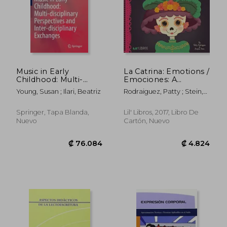
₡ 8.662
₡ 12.6
Music in Early
La Catrina: Emotions /
Childhood: Multi-
Emociones: A
Disciplinary
Bilingual Book of
Young, Susan ; Ilari, Beatriz
Rodraiguez, Patty ; Stein,
Perspectives and
Emotions
Ariana ; Reyes, Citlali
Inter-Disciplinary
Exchanges (en
Springer, Tapa Blanda,
Lil' Libros, 2017, Libro De
Inglés)
Nuevo
Cartón, Nuevo