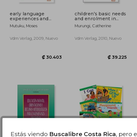
early language
children's basic needs
experiences and
and enrolment in
₡ 4.824
₡ 77.4
school success (en
early childhood
Mutuku, Moses
Murungi, Catherine
Inglés)
education (en Inglés)
Vdm Verlag, 2009, Nuevo
Vdm Verlag, 2010, Nuevo
Estás viendo
Buscalibre Costa Rica
, pero 