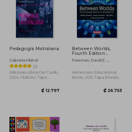
Pedagogía Mistraliana
Between Worlds,
Fourth Edition:
Second Language
Gabriela Mistral
Freeman, David E. ;
Acquisition in
Freeman, Yvonne S. ; Soto,
(1)
Changing Times (en
Mary
Inglés)
Ediciones Libros Del Cardo,
Heinemann Educational
2024, 1 Edición, Tapa
Books, 2021, Tapa Blanda,
Blanda, Nuevo
Nuevo
₡ 12.797
₡ 26.7