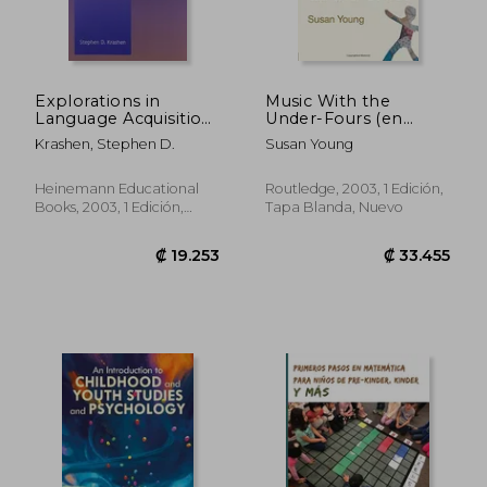
Explorations in
Music With the
Language Acquisition
Under-Fours (en
and use (en Inglés)
Inglés)
Krashen, Stephen D.
Susan Young
Heinemann Educational
Routledge, 2003, 1 Edición,
Books, 2003, 1 Edición,
Tapa Blanda, Nuevo
Tapa Blanda, Nuevo
₡ 8.939
₡ 18.3