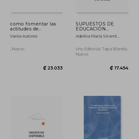
como fomentar las
SUPUESTOS DE
actitudes de
EDUCACIÓN
convivencia
INFANTIL
Varios Autores
Adelina María Sirvent
Gárriga
, Nuevo
Uno Editorial, Tapa Blanda,
Nuevo
₡ 18.712
₡ 22.9