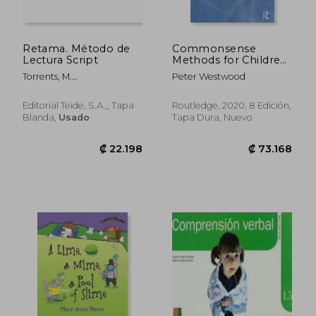
Retama. Método de
Commonsense
Lectura Script
Methods for Children
With Special Needs
Torrents, M.
Peter Westwood
and Disabilities (en
Dolores/Victoria Antas (
Inglés)
Ilustraciones )
Editorial Teide, S.A.,, Tapa
Routledge, 2020, 8 Edición,
Blanda,
Usado
Tapa Dura, Nuevo
₡ 23.033
₡ 17.4