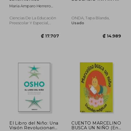
(En papel)
Maria Amparo Herrero
Polo
Ciencias De La Educación
ONDA, Tapa Blanda,
Preescolar Y Especial,
Usado
Spain, Tapa Blanda,
Usado
₡ 22.681
₡ 17.4
El Libro del Niño: Una
CUENTO MARCELINO
Visión Revolucionaria
BUSCA UN NIÑO (En