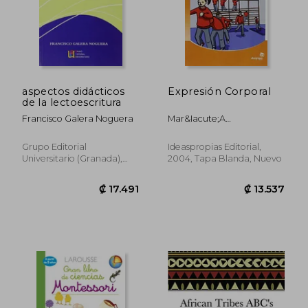
₡ 76.084
₡ 4.8
aspectos didácticos
Expresión Corporal
de la lectoescritura
Francisco Galera Noguera
Mar&Iacute;A
Jes&Uacute;S Enguidanos
Floreani
Grupo Editorial
Ideaspropias Editorial,
Universitario (granada),
2004, Tapa Blanda, Nuevo
Nuevo