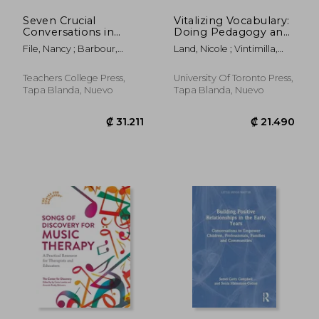
Seven Crucial
Vitalizing Vocabulary:
Conversations in
Doing Pedagogy and
Early Childhood
Language in Early
File, Nancy ; Barbour,
Land, Nicole ; Vintimilla,
Education: Where
Childhood Education
Nancy E. ; Stremmel,
Cristina D.
Have We Been and
(en Inglés)
Andrew J.
Why Does It Matter?
Teachers College Press,
University Of Toronto Press,
(en Inglés)
Tapa Blanda, Nuevo
Tapa Blanda, Nuevo
₡ 30.403
₡ 39.2