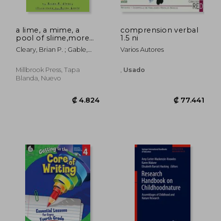
a lime, a mime, a
comprension verbal
pool of slime,more
1.5 ni
about nouns (en
Cleary, Brian P. ; Gable,
Varios Autores
Inglés)
Brian
Millbrook Press, Tapa
,
Usado
Blanda, Nuevo