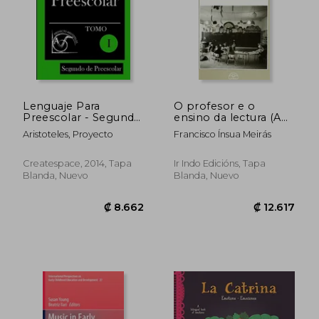
₡ 10.913
₡ 4.4
Lenguaje Para
O profesor e o
Preescolar - Segundo
ensino da lectura (A
De Preescolar - Tomo
Fraga)
Aristoteles, Proyecto
Francisco Ínsua Meirás
I (lenguaje Para 2º De
Preescolar) (volume
1) (spanish Edition)
Createspace, 2014, Tapa
Ir Indo Edicións, Tapa
Blanda, Nuevo
Blanda, Nuevo