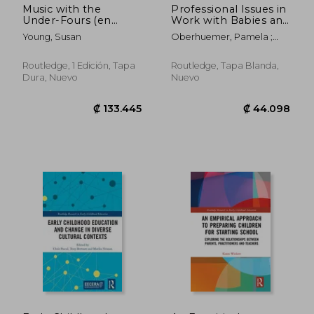
Music with the
Professional Issues in
Under-Fours (en
Work with Babies and
Inglés)
Toddlers (en Inglés)
Young, Susan
Oberhuemer, Pamela ;
Brooker, Liz ; Parker-Rees,
Rod
Routledge, 1 Edición, Tapa
Routledge, Tapa Blanda,
Dura, Nuevo
Nuevo
₡ 31.211
₡ 21.4