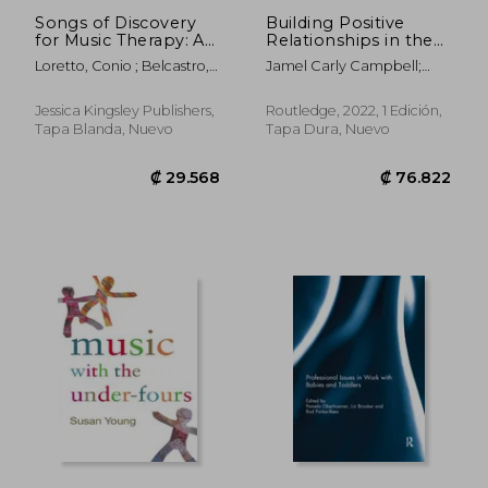
Songs of Discovery
Building Positive
for Music Therapy: A
Relationships in the
Practical Resource for
Early Years:
Loretto, Conio ; Belcastro,
Jamel Carly Campbell;
Therapists and
Conversations to
Amanda Ruddy ;
Sonia Mainstone-Cotton
Educators (en Inglés)
Empower Children,
Discovery(r), The Center
Professionals,
Jessica Kingsley Publishers,
Routledge, 2022, 1 Edición,
For
Families and
Tapa Blanda, Nuevo
Tapa Dura, Nuevo
Communities (Little
Minds Matter) (en
Inglés)
₡ 16.179
₡ 13.0