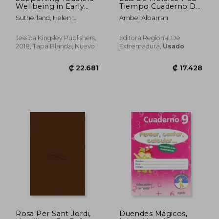
Wellbeing in Early
Tiempo Cuaderno De
Years Settings:
Trabajo
Sutherland, Helen ;
Ambel Albarran
Strategies and Tools
Mukadam, Yasmin ;
for Practitioners and
Rawlings, Anne
Teachers (en Inglés)
Jessica Kingsley Publishers,
Editora Regional De
2018, Tapa Blanda, Nuevo
Extremadura,
Usado
₡ 133.445
₡ 44.0
Rosa Per Sant Jordi,
Duendes Mágicos,