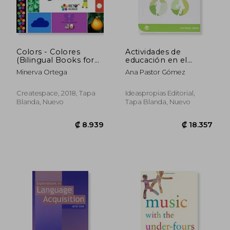
Colors - Colores
Actividades de
(Bilingual Books for
educación en el
Children, English and
tiempo libre infantil y
Minerva Ortega
Ana Pastor Gómez
Spanish) (Volume 4)
juvenil: Proyectos
(en Inglés)
educativos de ocio
(Servicios
Createspace, 2018, Tapa
Ideaspropias Editorial,
socioculturales y a la
Blanda, Nuevo
Tapa Blanda, Nuevo
comunidad)
₡ 7.375
₡ 14.2