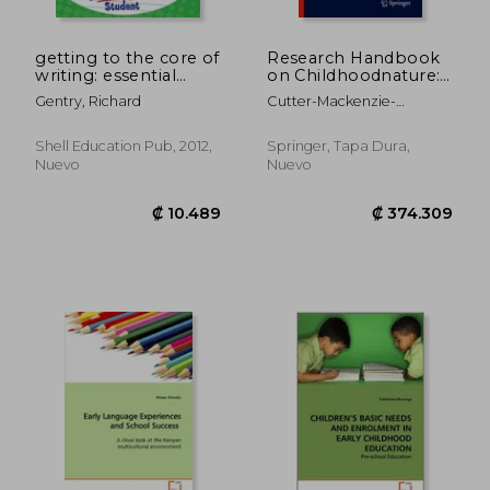
₡ 22.198
₡ 73.1
getting to the core of
Research Handbook
writing: essential
on Childhoodnature:
lessons for every
Assemblages of
Gentry, Richard
Cutter-Mackenzie-
fourth grade student
Childhood and Nature
Knowles, Amy ; Malone,
(en Inglés)
Research (en Inglés)
Karen ; Barratt Hacking,
Shell Education Pub, 2012,
Springer, Tapa Dura,
Elisabeth
Nuevo
Nuevo