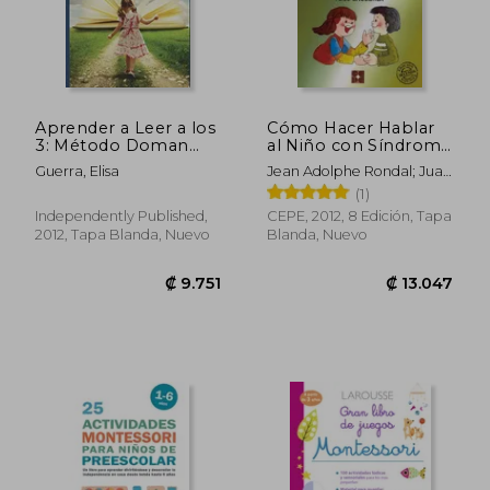
Aprender a Leer a los
Cómo Hacer Hablar
3: Método Doman
al Niño con Síndrome
Aplicado en el Aula
de Down y Mejorar su
Guerra, Elisa
Jean Adolphe Rondal; Juan
Preescolar
Lenguaje. Un
Perera Mezquida
(1)
Programa de
₡ 14.216
₡ 7.3
Intervención
Independently Published,
CEPE, 2012, 8 Edición, Tapa
Psicolingüística: Un
2012, Tapa Blanda, Nuevo
Blanda, Nuevo
Programa de
IntervenciónP
Especial y Dificultades
de Aprendizaje)