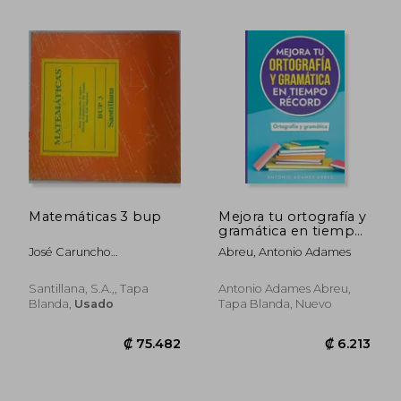
Matemáticas 3 bup
Mejora tu ortografía y
₡ 18.104
₡ 22.1
gramática en tiempo
récord
José Caruncho
Abreu, Antonio Adames
Castro/María Gutiérrez De
Sande/José Gil Martos
Santillana, S.A.,, Tapa
Antonio Adames Abreu,
Blanda,
Usado
Tapa Blanda, Nuevo