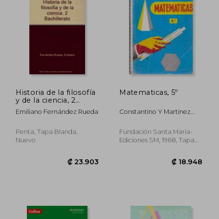
₡ 16.812
₡ 26.6
Historia de la filosofía
Matematicas, 5º
y de la ciencia, 2
Bachillerato
Emiliano Fernández Rueda
Constantino Y Martinez
Marcos
Penta, Tapa Blanda,
Fundación Santa María-
Nuevo
Ediciones SM, 1968, Tapa
Blanda,
Usado