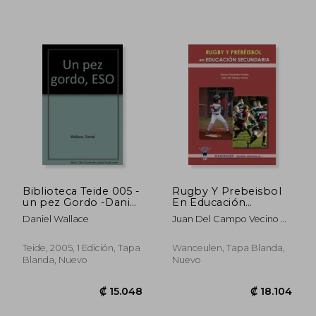
₡ 16.812
₡ 11.2
Biblioteca Teide 005 -
Rugby Y Prebeisbol
un pez Gordo -Daniel
En Educación
Wallace- -
Secundaria
Daniel Wallace
Juan Del Campo Vecino Y
9788430760206
Nieves Fernández Pombo
Teide, 2005, 1 Edición, Tapa
Wanceulen, Tapa Blanda,
Blanda, Nuevo
Nuevo