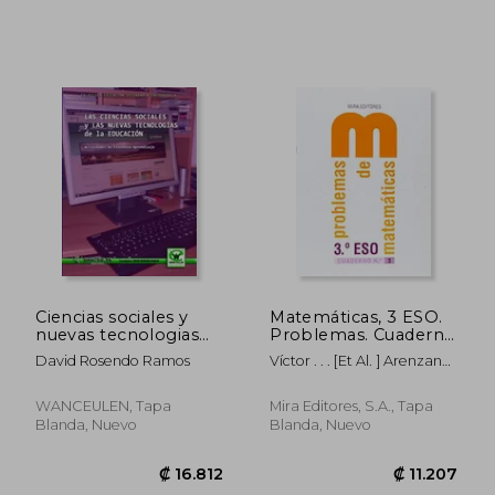
₡ 16.812
₡ 11.9
Ciencias sociales y
Matemáticas, 3 ESO.
nuevas tecnologias
Problemas. Cuaderno
educacion
3 (Paperback)
David Rosendo Ramos
Víctor . . . [et Al. ] Arenzana
Hernández
WANCEULEN, Tapa
Mira Editores, S.A., Tapa
Blanda, Nuevo
Blanda, Nuevo