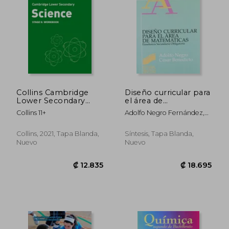
₡ 23.903
₡ 18.9
Collins Cambridge
Diseño curricular para
Lower Secondary
el área de
Science - Lower
matemáticas
Collins 11+
Adolfo Negro Fernández,C.
Secondary Science
Benedicto
Workbook: Stage 9
(en Inglés)
Collins, 2021, Tapa Blanda,
Síntesis, Tapa Blanda,
Nuevo
Nuevo