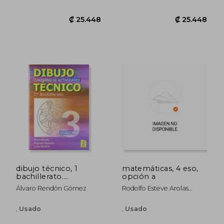
₡ 25.448
₡ 15.7
dibujo técnico, 1
matemáticas, 4 eso,
bachillerato.
opción a
cuaderno 3
Álvaro Rendón Gómez
Rodolfo Esteve Arolas
Antonio J. Ramírez
Fernández
,
Usado
,
Usado