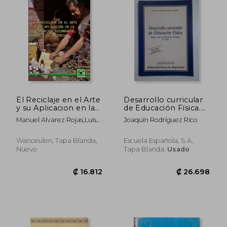
₡ 12.608
₡ 14.8
El Reciclaje en el Arte
Desarrollo curricular
y su Aplicacion en la
de Educación Física.
Educacion Secundari
Primer ciclo de
Manuel Alvarez Rojas,Luis
Joaquín Rodríguez Rico
a Obligatoria
Educación Primaria 6-
Manuel Timon Benitez
7 años
Wanceulen, Tapa Blanda,
Escuela Española, S.A.,
Nuevo
Tapa Blanda,
Usado