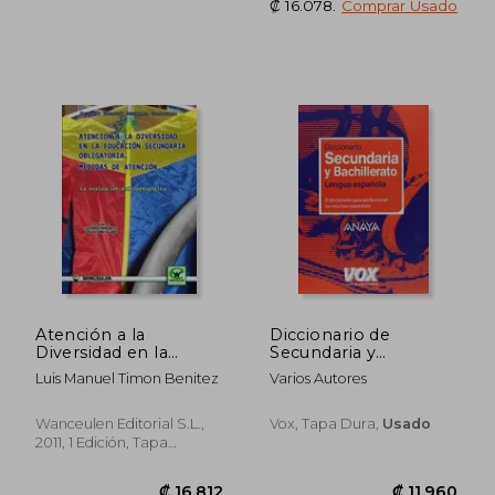
₡ 16.078
.
Comprar Usado
Atención a la
Diccionario de
Diversidad en la
Secundaria y
Educación Secundaria
Bachillerato (Vox -
Luis Manuel Timon Benitez
Varios Autores
Obligatoria. Medidas
Lengua Española -
de Atención
Diccionarios
Escolares)
Wanceulen Editorial S.L.,
Vox, Tapa Dura,
Usado
2011, 1 Edición, Tapa
₡ 12.835
₡ 16.8
Blanda, Nuevo