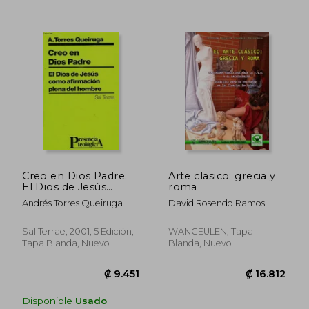
Creo en Dios Padre.
Arte clasico: grecia y
₡ 15.048
₡ 18.1
El Dios de Jesús
roma
como afirmación
Andrés Torres Queiruga
David Rosendo Ramos
plena del hombre
Sal Terrae, 2001, 5 Edición,
WANCEULEN, Tapa
Tapa Blanda, Nuevo
Blanda, Nuevo
Disponible
Usado