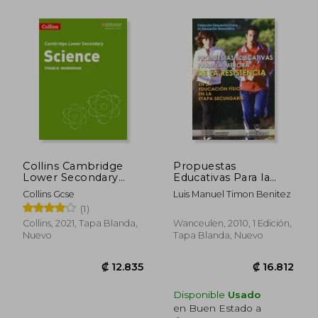
Collins Cambridge
Propuestas
Lower Secondary
Educativas Para la
Science - Lower
Mejora de la
Collins Gcse
Luis Manuel Timon Benitez
Secondary Science
Resistencia en la
(1)
Workbook: Stage 8
Educación Física en la
(en Inglés)
Etapa Secundaria
Collins, 2021, Tapa Blanda,
Wanceulen, 2010, 1 Edición,
Nuevo
Tapa Blanda, Nuevo
₡ 75.482
₡ 6.2
Disponible
Usado
en Buen Estado a