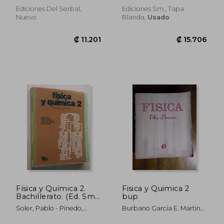
₡ 7.104
₡ 7.1
Ediciones Del Serbal,
Ediciones Sm,, Tapa
Nuevo
Blanda,
Usado
Física y Química 2.
Fisica y Quimica 2
Bachillerato. (Ed. Sm.
bup
)
Soler, Pablo - Pinedo,
Burbano Garcia E. Martin
Damián - Gonzalo,
Blesa R.