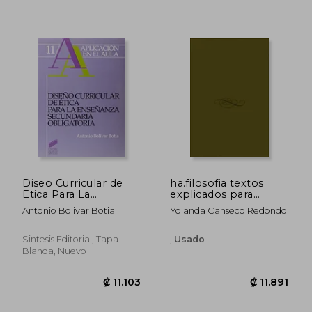
₡ 11.877
₡ 29.7
Diseo Curricular de
ha.filosofia textos
Etica Para La
explicados para
Enseanza SEC.
bachillerato logse
Antonio Bolivar Botia
Yolanda Canseco Redondo
(Spanish Edition)
Sintesis Editorial, Tapa
,
Usado
Blanda, Nuevo