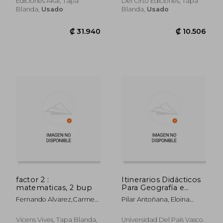
Ediciones Akal, Tapa
Del Orto Ediciones, Tapa
Blanda,
Usado
Blanda,
Usado
₡ 11.201
₡ 15.7
factor 2 :
Itinerarios Didácticos
matematicas, 2 bup
Para Geografía e
Historia de bup
Fernando Alvarez,carmen
Pilar Antoñana, Eloina
Garcia
Velez López
Coordinación)/Mª Asunción
Vicens Vives, Tapa Blanda,
Universidad Del País Vasco.