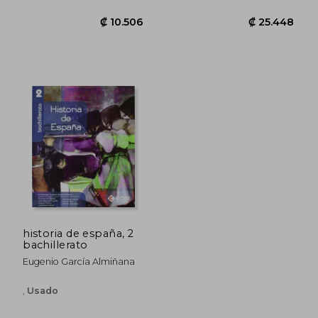
historia de españa, 2
bachillerato
₡ 15.706
₡ 18.9
Eugenio García Almiñana
,
Usado