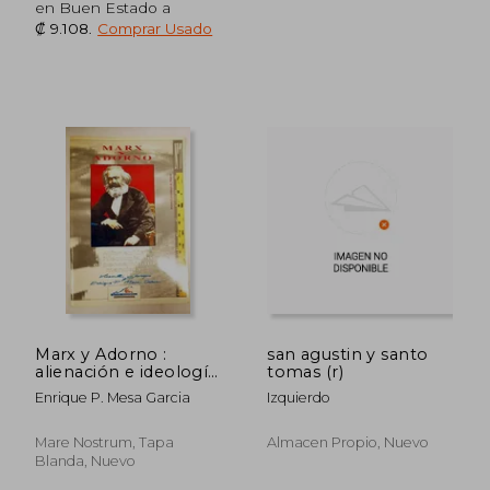
en Buen Estado a
₡ 9.108
.
Comprar Usado
₡ 11.103
₡ 11.8
Marx y Adorno :
san agustin y santo
alienación e ideología
tomas (r)
en el pensamiento
Enrique P. Mesa Garcia
Izquierdo
marxista
Mare Nostrum, Tapa
Almacen Propio, Nuevo
Blanda, Nuevo