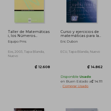
Taller de Matemáticas
Curso y ejercicios de
i, los Números
matemáticas para la
Naturales, eso
Selectividad y su fase
Equipo Pms
Eric Dubon
específica
Eos, 2003, Tapa Blanda,
ECU, Tapa Blanda, Nuevo
Nuevo
Disponible
Usado
en Buen Estado a
₡ 14.111
.
Comprar Usado