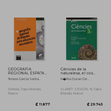
₡ 10.312
₡ 7.1
GEOGRAFIA
Ciències de la
REGIONAL ESPA?A
naturalesa, el cos
EDUCACION SECU
humà, els problemas
Teresa García Santa
N�ria Duran De
mediambientals,
María,Lucinio De Prado
Grau,Ram�n Pascual,Pilar
geologia, 3 ESO
Gómez
Ses� I Muni�tegui,Jordi
Síntesis, Tapa Blanda,
CLARET -CESION- N, Tapa
Llastarri I Carbonell
Nuevo
Blanda, Nuevo