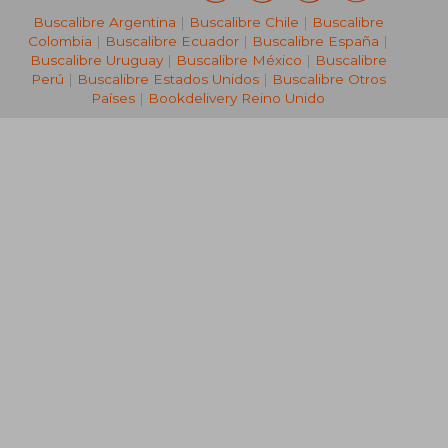
Buscalibre Argentina
|
Buscalibre Chile
|
Buscalibre
₡ 25.448
Colombia
|
Buscalibre Ecuador
|
Buscalibre España
|
Buscalibre Uruguay
|
Buscalibre México
|
Buscalibre
Perú
|
Buscalibre Estados Unidos
|
Buscalibre Otros
Países
|
Bookdelivery Reino Unido