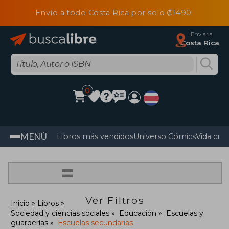
Envío a todo Costa Rica por solo ₡1490
Enviar a
Costa Rica
0
MENÚ
Libros más vendidos
Universo Cómics
Vida cris
=
Ver Filtros
Inicio
Libros
Sociedad y ciencias sociales
Educación
Escuelas y
guarderías
Escuelas secundarias