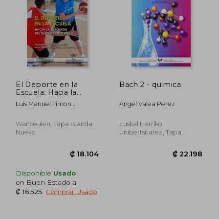
El Deporte en la
Bach 2 - quimica
Escuela: Hacia la
Busqueda del
₡ 12.835
₡ 18.6
Luis Manuel Timon
Angel Valea Perez
Deporte Educativo:
BenitezFran Hormigo
Propuestas de
Gamarro
Intervencion en la
Wanceulen, Tapa Blanda,
Euskal Herriko
Educacion Fisica en
Nuevo
Unibertsitatea, Tapa
Secundario
Blanda,
Usado
(Educacion Fisica en
Educacion
Sencundaria)
Disponible
Usado
en Buen Estado a
₡ 16.525
.
Comprar Usado