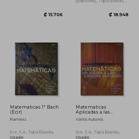
(Edelvives),, Tapa Blanda,
Usado
₡ 31.940
₡ 10.5
Matematicas 1º Bach
Matematicas
(Ecir)
Aplicadas a las
Ciencias Sociales (2º
Ramirez
Varios Autores
Bachillerato lo Gse)
Ecir, S.A., Tapa Blanda,
Ecir, S.A., Tapa Blanda,
Usado
Usado