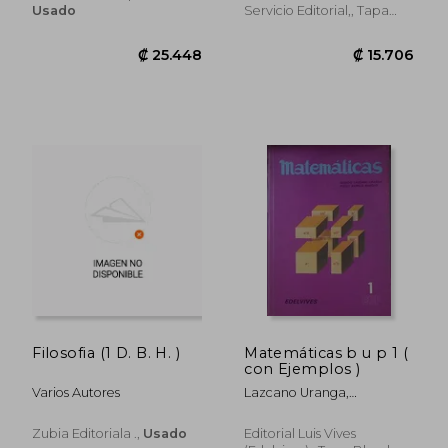
Bielza, Rosario Arrieta/Pilar
Usado
Servicio Editorial,, Tapa
Rebellón, Mª Dolores
Blanda,
Usado
Pellitero/Begoña Zubiaur,
Enriqueta Rubio
₡ 22.198
₡ 17.6
Filosofia (1 D. B. H. )
Matemáticas b u p 1 (
con Ejemplos )
Varios Autores
Lazcano Uranga,
Ignacio/Barolo Babolin,
Paolo
Zubia Editoriala .,
Usado
Editorial Luis Vives