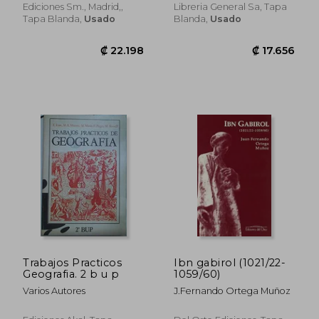
Fernando - Quilez, Emilio
Ediciones Sm., Madrid,,
Libreria General Sa, Tapa
Tapa Blanda,
Usado
Blanda,
Usado
₡ 18.104
₡ 128.4
Trabajos Practicos
Ibn gabirol (1021/22-
Geografia. 2 b u p
1059/60)
Varios Autores
J.Fernando Ortega Muñoz