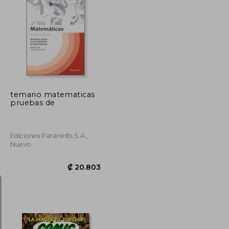
₡ 18.486
₡ 21.263
temario matematicas
pruebas de
Ediciones Paraninfo,s.a.,
Nuevo