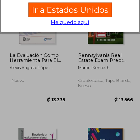
Ir a Estados Unidos
Me quedo aquí
6.608
₡ 6.418
La Evaluación Como
Pennsylvania Real
Herramienta Para El
Estate Exam Prep:
Aprendizaje.
The Complete Guide
Alexis Augusto López
Martin, Kenneth
Conceptos,
to Passing the
Mendoza
Estrategías Y
Pennsylvania Real
Recomendaciones
Estate Salesperson
, Nuevo
Createspace, Tapa Blanda,
License Exam the First
Nuevo
Time! (en Inglés)