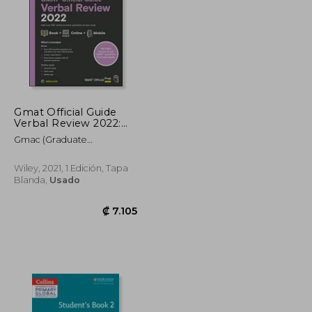
Gmat Official Guide
Verbal Review 2022:
Book + Online
₡ 15.576
₡ 10.847
Gmac (Graduate
Question Bank (en
Management Admission
Inglés)
Coun
Wiley, 2021, 1 Edición, Tapa
Blanda,
Usado