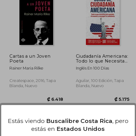
8.638
₡ 12.835
Cartas a un Joven
Ciudadanía Americana:
Poeta
Todo lo que Necesitas
Para Aprobar el
Rainer Maria Rilke
Inglés En 100 Días
Examen y Conseguir l
a Ciudadanía
Createspace, 2016, Tapa
Aguilar, 100 Edición, Tapa
Blanda, Nuevo
Blanda, Nuevo
Estás viendo
Buscalibre Costa Rica
, pero
estás en
Estados Unidos