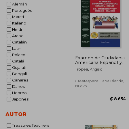
Alemán
Portugués
Marati
Italiano
Hindi
Árabe
Catalán
Latin
Polaco
Examen de Ciudadania
Catalá
Americana Espanol y
Ingles: U.S. Citizenship
Gujarati
Tropea, Angelo
Test English and
Bengali
Spanish (Spanish
Canares
Edition) (en Inglés)
Createspace, Tapa Blanda,
Nuevo
Danes
Hebreo
Japones
AUTOR
Treasures Teachers