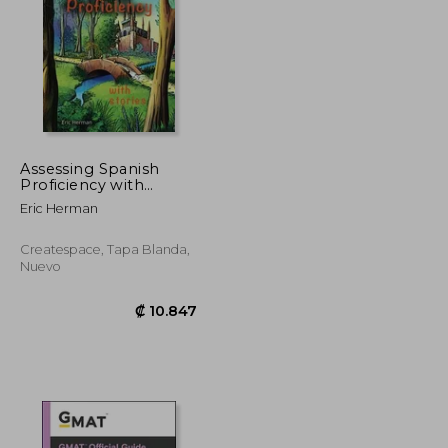
₡ 13.566
₡ 15.240
Assessing Spanish
Proficiency with
Stories
Eric Herman
Createspace, Tapa Blanda,
Nuevo