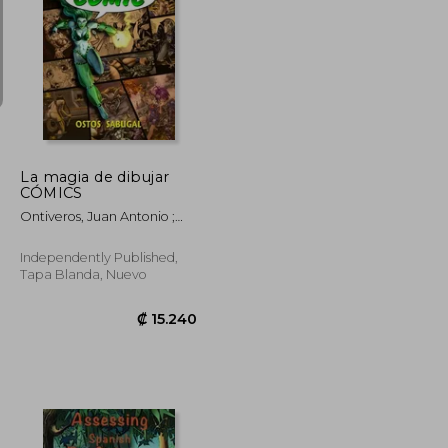
₡ 5.175
₡ 20.803
La magia de dibujar
CÓMICS
Ontiveros, Juan Antonio ;
Pescador, José Luis ; Ayami,
Kamui
Independently Published,
Tapa Blanda, Nuevo