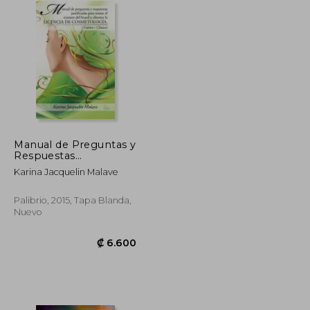
Manual de Preguntas y
Respuestas
Justificadas Para
Karina Jacquelin Malave
Tomar el Examen del
Board y Obtener la
Licencia de
Palibrio, 2015, Tapa Blanda,
Cosmetología.
Nuevo
(Teórico - Clínico)
₡ 10.825
₡ 6.600