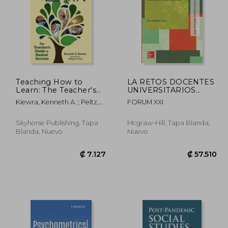
Teaching How to
LA RETOS DOCENTES
Learn: The Teacher's
UNIVERSITARIOS
Guide to Student
COMO DESAFIO
4.845
₡ 11.502
Kiewra, Kenneth A. ; Peltz,
FORUM XXI
Success (en Inglés)
CURRICULAR.
William H.
Skyhorse Publishing, Tapa
Mcgraw-Hill, Tapa Blanda,
Blanda, Nuevo
Nuevo