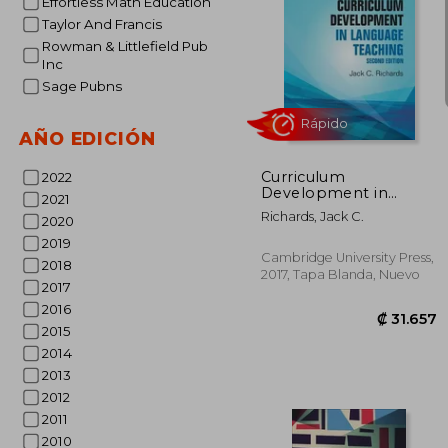
Effortless Math Education
Taylor And Francis
Rowman & Littlefield Pub
Inc
Sage Pubns
₡ 
AÑO EDICIÓN
Curriculum
2022
Development in
2021
Language Teaching
Richards, Jack C.
2020
2nd Edition (en Inglés)
2019
Cambridge University Press,
2018
2017, Tapa Blanda, Nuevo
2017
2016
2015
2014
2013
Rápido
2012
2011
2010