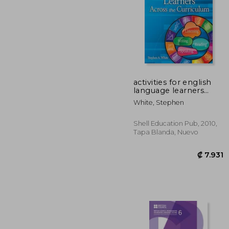
activities for english
language learners
across the curriculum
₡ 2
White, Stephen
(en Inglés)
Shell Education Pub, 2010,
Tapa Blanda, Nuevo