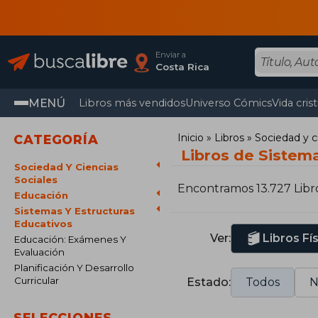
Enviar a
Costa Rica
MENÚ
Libros más vendidos
Universo Cómics
Vida cris
Inicio
Libros
Sociedad y c
CATEGORÍA
Libros de Sistem
Sociedad Y Ciencias
Sociales
Encontramos 13.727 Libr
Educación
Sistemas Y Estructuras
Educativos
Ver:
Libros Fí
Educación: Exámenes Y
Evaluación
Planificación Y Desarrollo
Curricular
Estado:
Todos
N
SELECCIONES