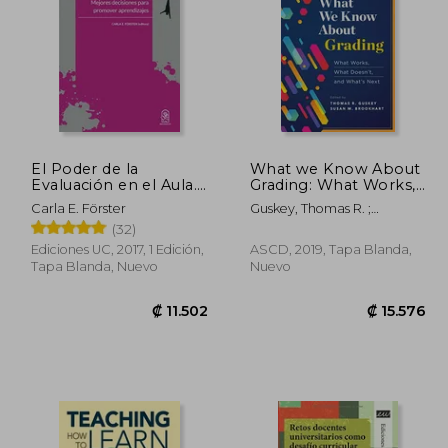
1.657
₡ 13.335
El Poder de la
What we Know About
Evaluación en el Aula.
Grading: What Works,
Mejores Decisiones
What Doesn't, and
Carla E. Förster
Guskey, Thomas R. ;
Para Promover
What's Next (en
Brookhart, Susan M.
(32)
Inglés)
Ediciones UC, 2017, 1 Edición,
ASCD, 2019, Tapa Blanda,
Tapa Blanda, Nuevo
Nuevo