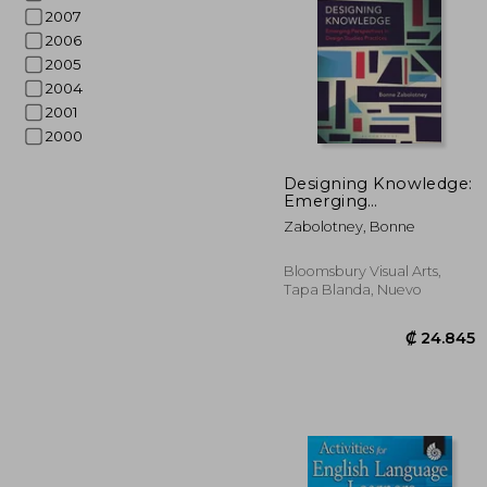
2007
2006
2005
2004
2001
2000
₡ 3
Designing Knowledge:
Emerging
Perspectives in Design
Zabolotney, Bonne
Studies Practices (en
Inglés)
Bloomsbury Visual Arts,
Tapa Blanda, Nuevo