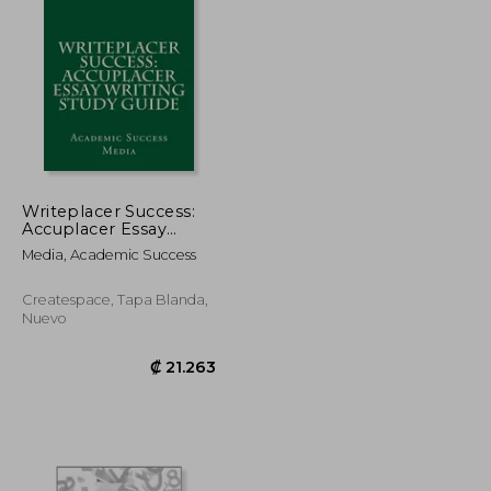
₡ 12.835
₡ 5.701
Writeplacer Success:
Accuplacer Essay
Writing Study Guide
Media, Academic Success
(en Inglés)
Createspace, Tapa Blanda,
Nuevo