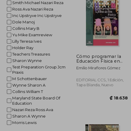
Smith Michael Nazari Reza
₡ 
Ross Ava Nazari Reza
Inc Upstryve Inc Upstryve
Dole Manoj
Collins Mary B
Yu Mike Examreview
Lilly Teresa Ives
Holder Ray
Teachers Treasures
Cómo programar la
Sharon Wynne
Educación Física en
Primaria: Desarrollo de
Test Preparation Group Jcm
Emilio Miraflores Gómez
una programación
Praxis
docente (Calistenia)
M Schottenbauer
EDITORIAL CCS, 1 Edición,
Tapa Blanda, Nuevo
Wynne Sharon A
Collins William T
Maryland State Board Of
Education
Nazari Reza Ross Ava
Sharon A Wynne
Morris Lewis