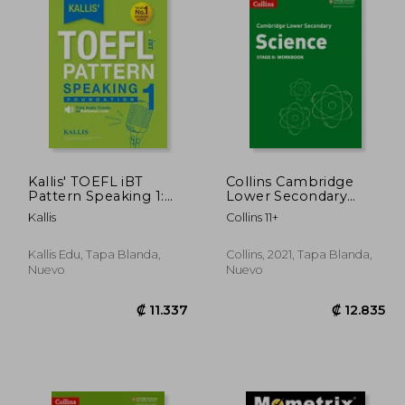
Kallis' TOEFL iBT
Collins Cambridge
Pattern Speaking 1:
Lower Secondary
Foundation (College
Science - Lower
Kallis
Collins 11+
Test Prep 2016 + Study
Secondary Science
Guide Book + Practice
Workbook: Stage 9
Test + Skill Building -
(en Inglés)
Kallis Edu, Tapa Blanda,
Collins, 2021, Tapa Blanda,
TOEFL iBT 2016) (en
Nuevo
Nuevo
Inglés)