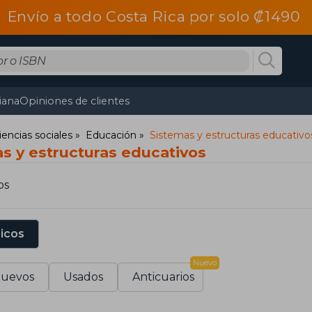
Envío a todo Costa Rica por solo ₡1490
tiana
Opiniones de clientes
iencias sociales
Educación
Sistemas y estructuras educativo
as y estructuras educativos
os
sicos
Nuevo
uevos
Usados
Anticuarios