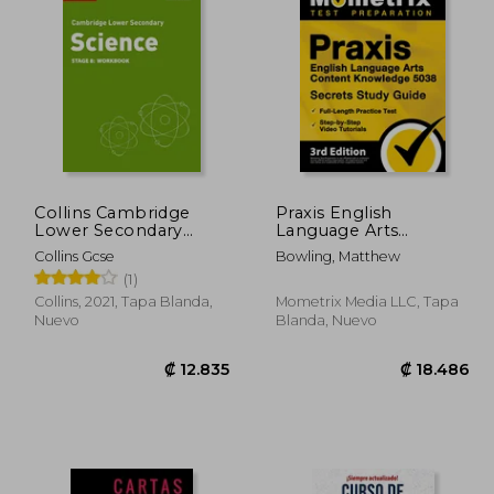
8.654
₡ 11.337
Collins Cambridge
Praxis English
Lower Secondary
Language Arts
Science - Lower
Content Knowledge
Collins Gcse
Bowling, Matthew
Secondary Science
5038 Secrets Study
(1)
Workbook: Stage 8
Guide: Full-Length
(en Inglés)
Practice Test, Step-By-
Collins, 2021, Tapa Blanda,
Mometrix Media LLC, Tapa
Step Video Tutorials:
Nuevo
Blanda, Nuevo
[3Rd Edition]
Paperback (en Inglés)