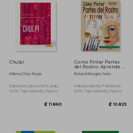
Chulpi
Como Pintar Partes
del Rostro: Aprende a
Pintar la Estructura de
Milena Díaz Rojas
Roland Borges Soto
Ojos, Boca, Nariz y
Orejas. 35 (Colección
Borges Soto)
Ediciones Libros Del Cardo,
Independently Published,
2026, Tapa Blanda, Nuevo
2019, Tapa Blanda, Nuevo
5.672
₡ 11.860