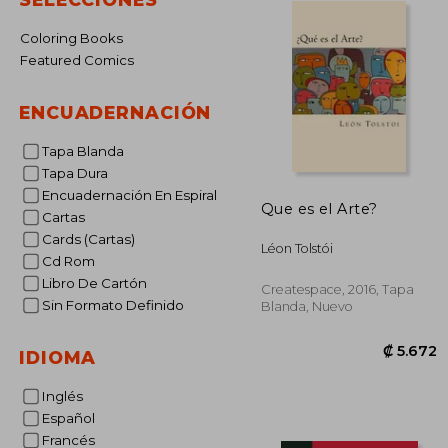
Coloring Books
Featured Comics
ENCUADERNACIÓN
Tapa Blanda
Tapa Dura
Encuadernación En Espiral
Que es el Arte?
Cartas
Cards (Cartas)
Léon Tolstói
Cd Rom
Libro De Cartón
Createspace, 2016, Tapa
Sin Formato Definido
Blanda, Nuevo
IDIOMA
Inglés
Español
₡ 
Francés