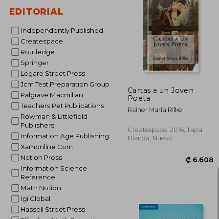
EDITORIAL
Independently Published
₡ 1
Createspace
Routledge
Springer
Legare Street Press
Jcm Test Preparation Group
Cartas a un Joven
Palgrave Macmillan
Poeta
Teachers Pet Publications
Rainer Maria Rilke
Rowman & Littlefield
Publishers
Createspace, 2016, Tapa
Information Age Publishing
Blanda, Nuevo
Xamonline Com
Notion Press
Information Science
Reference
Math Notion
Igi Global
Hassell Street Press