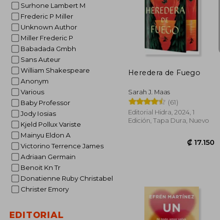
Surhone Lambert M
Frederic P Miller
Unknown Author
Miller Frederic P
₡ 1
Babadada Gmbh
Sans Auteur
William Shakespeare
Heredera de Fuego
Anonym
Various
Sarah J. Maas
(61)
Baby Professor
Editorial Hidra, 2024, 1
Jody Iosias
Edición, Tapa Dura, Nuevo
Kjeld Pollux Variste
Mainyu Eldon A
Victorino Terrence James
Adriaan Germain
Benoit Kn Tr
Donatienne Ruby Christabel
Christer Emory
EDITORIAL