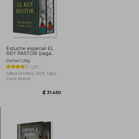
₡ 16.702
₡ 10.126
Estuche especial EL
REY PASTOR (saga
completa)
Rachel Gillig
(27)
Editorial Hidra, 2025, Tapa
Dura, Nuevo