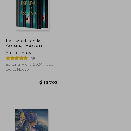
₡ 17.289
₡ 18.045
La Espada de la
Asesina (Edicion
Limitada)
Sarah J. Maas
(58)
Editorial Hidra, 2024, Tapa
Dura, Nuevo