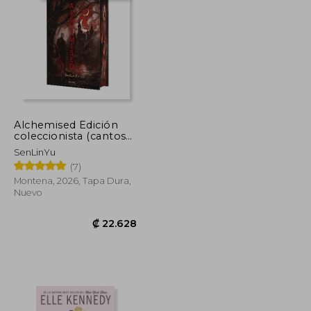
Alchemised Edición
coleccionista (cantos
tintados)
SenLinYu
(7)
Montena, 2026, Tapa Dura,
Nuevo
₡ 17.876
₡ 22.628