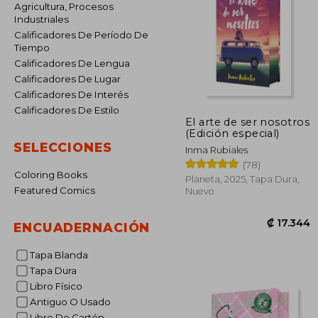
Agricultura, Procesos
Industriales
Calificadores De Período De
Tiempo
Calificadores De Lengua
Calificadores De Lugar
Calificadores De Interés
Calificadores De Estilo
El arte de ser nosotros
(Edición especial)
SELECCIONES
Inma Rubiales
(78)
Coloring Books
Planeta, 2025, Tapa Dura,
Featured Comics
Nuevo
ENCUADERNACIÓN
Tapa Blanda
Tapa Dura
Libro Físico
Antiguo O Usado
₡ 1
Libro De Cartón