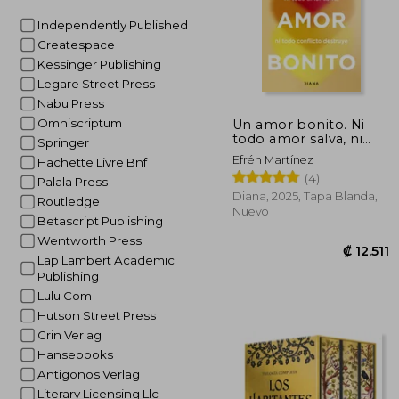
Independently Published
Createspace
Kessinger Publishing
Legare Street Press
Nabu Press
₡ 1
Omniscriptum
Un amor bonito. Ni
todo amor salva, ni
Springer
todo conflicto
Efrén Martínez
Hachette Livre Bnf
destruye
(4)
Palala Press
Diana, 2025, Tapa Blanda,
Routledge
Nuevo
Betascript Publishing
Wentworth Press
Lap Lambert Academic
Publishing
Lulu Com
Hutson Street Press
Grin Verlag
Hansebooks
Antigonos Verlag
Literary Licensing Llc