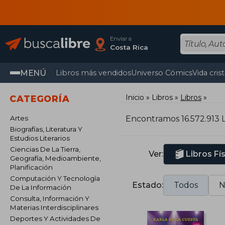
Enviar a
Costa Rica
MENÚ
Libros más vendidos
Universo Cómics
Vida cris
Inicio
Libros
Libros
CATEGORÍA
Artes
Encontramos 16.572.913 L
Biografías, Literatura Y
Estudios Literarios
Ciencias De La Tierra,
Ver:
Libros Fí
Geografía, Medioambiente,
Planificación
Computación Y Tecnología
Estado:
Todos
N
De La Información
Consulta, Información Y
Materias Interdisciplinares
Deportes Y Actividades De