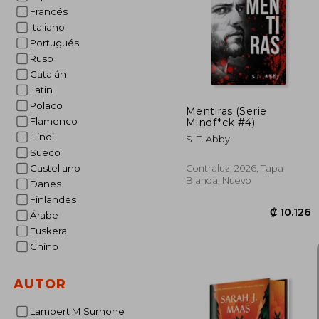
Francés
Italiano
₡ 1
Portugués
Ruso
Catalán
Latin
Polaco
Mentiras (Serie
Flamenco
Mindf*ck #4)
Hindi
S. T. Abby
Sueco
Castellano
Contraluz, 2026, Tapa
Blanda, Nuevo
Danes
Finlandes
Árabe
Euskera
Chino
AUTOR
Lambert M Surhone