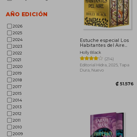
AÑO EDICIÓN
2026
2025
2024
Estuche especial Los
Habitantes del Aire
2023
₡ 
(Edición especial
Holly Black
2022
limitada)
(214)
2021
Editorial Hidra, 2025, Tapa
2020
Dura, Nuevo
2019
2018
2017
2015
2014
2013
2012
2011
2010
2009