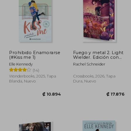
Prohibido Enamorarse
Fuego y metal 2. Light
(#Kiss me 1)
Wielder. Edición con
cantos tintados
Elle Kennedy
Rachel Schneider
(14)
Wonderbooks, 2025, Tapa
Crossbooks, 2026, Tapa
Blanda, Nuevo
Dura, Nuevo
0.693
₡ 10.894