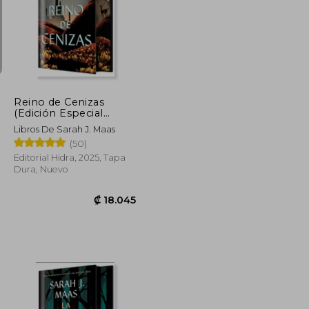
₡ 10.126
₡ 31.450
Reino de Cenizas
(Edición Especial
Limitada) de Sarah j.
Libros De Sarah J. Maas
Maas(Editorial Hidra)
(50)
Editorial Hidra, 2025, Tapa
Dura, Nuevo