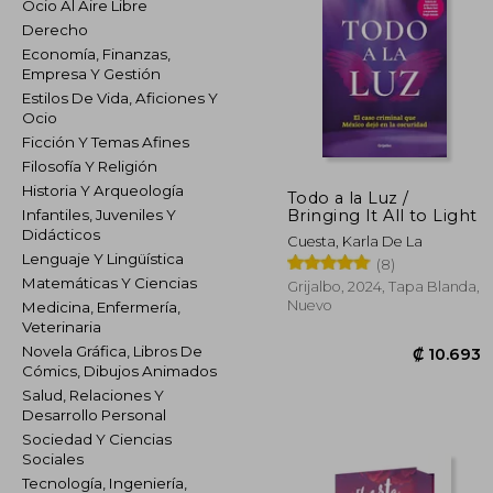
Ocio Al Aire Libre
Derecho
Economía, Finanzas,
Empresa Y Gestión
Estilos De Vida, Aficiones Y
Ocio
Ficción Y Temas Afines
Filosofía Y Religión
Historia Y Arqueología
Todo a la Luz /
Bringing It All to Light
Infantiles, Juveniles Y
Didácticos
Cuesta, Karla De La
Lenguaje Y Lingüística
(8)
Matemáticas Y Ciencias
Grijalbo, 2024, Tapa Blanda,
Nuevo
Medicina, Enfermería,
Veterinaria
Novela Gráfica, Libros De
Cómics, Dibujos Animados
Salud, Relaciones Y
Desarrollo Personal
Sociedad Y Ciencias
₡ 1
Sociales
Tecnología, Ingeniería,