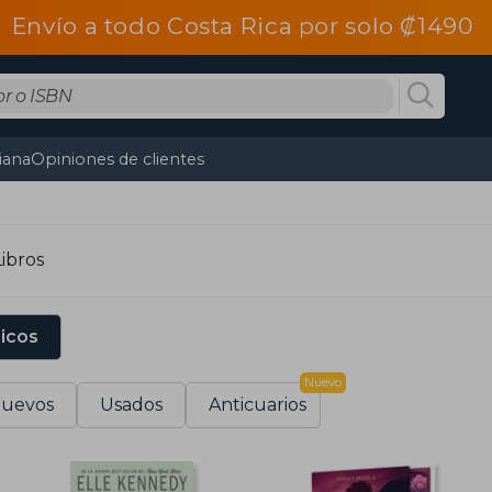
Envío a todo Costa Rica por solo ₡1490
tiana
Opiniones de clientes
ibros
sicos
Nuevo
uevos
Usados
Anticuarios