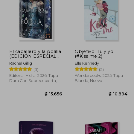
El caballero y la polilla
Objetivo: Tú y yo
(EDICIÓN ESPECIAL
(#Kiss me 2)
LIMITADA)
Rachel Gillig
Elle Kennedy
(3)
(2)
Editorial Hidra, 2026, Tapa
Wonderbooks, 2025, Tapa
Dura Con Sobrecubierta,
Blanda, Nuevo
Nuevo
7.344
₡ 15.656