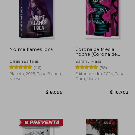
No me llames loca
Corona de Media
noche (Corona de
Medianoche / Trono
Gilraen Eärfalas
Sarah J. Maas
de Cristal 2)
(46)
(58)
Planeta, 2025, Tapa Blanda,
Editorial Hidra, 2024, Tapa
Nuevo
Dura, Nuevo