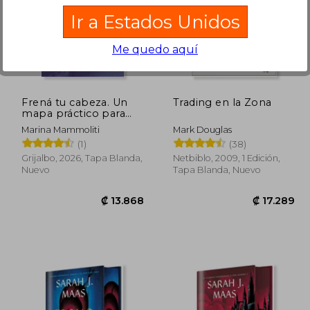
Ir a Estados Unidos
Me quedo aquí
0.126
₡ 11.388
Frená tu cabeza. Un
Trading en la Zona
mapa práctico para
aliviar la ansiedad y
Marina Mammoliti
Mark Douglas
recuperar la calma
(1)
(38)
Grijalbo, 2026, Tapa Blanda,
Netbiblo, 2009, 1 Edición,
Nuevo
Tapa Blanda, Nuevo