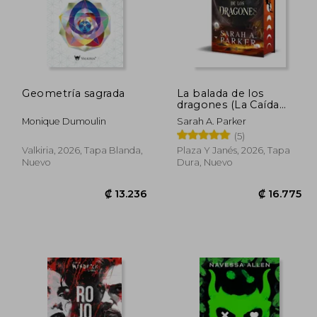
Geometría sagrada
La balada de los
dragones (La Caída
12.511
₡ 16.694
Lunar 2)
Monique Dumoulin
Sarah A. Parker
(5)
Valkiria, 2026, Tapa Blanda,
Plaza Y Janés, 2026, Tapa
Nuevo
Dura, Nuevo