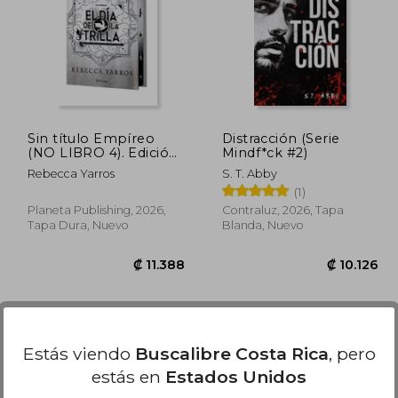
8.914
₡ 8.099
Sin título Empíreo
Distracción (Serie
(NO LIBRO 4). Edición
Mindf*ck #2)
limitada con cantos
Rebecca Yarros
S. T. Abby
tintados / Untitled
(1)
Empyrean (NOT
BOOK FOUR). Limited
Planeta Publishing, 2026,
Contraluz, 2026, Tapa
Edition with Sprayed
Tapa Dura, Nuevo
Blanda, Nuevo
Edges
Estás viendo
Buscalibre Costa Rica
, pero
estás en
Estados Unidos