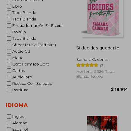
Libro
Tapa Blanda
Tapa Blanda
Encuadernación En Espiral
Bolsillo
Tapa Blanda
Sheet Music (Partitura)
Si decides quedarte
Audio Cd
Mapa
Samara Cadenas
Otro Formato Libro
(3)
Cartas
Montena, 2026, Tapa
Blanda, Nuevo
Audiolibro
Rústica Con Solapas
Partitura
IDIOMA
Inglés
Alemán
Español