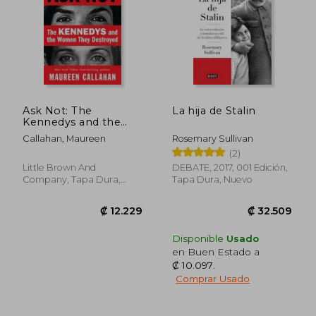
Ask Not: The
La hija de Stalin
Kennedys and the
Women They
Callahan, Maureen
Rosemary Sullivan
Destroyed (en Inglés)
(2)
Little Brown And
DEBATE, 2017, 001 Edición,
Company, Tapa Dura,
Tapa Dura, Nuevo
Nuevo
Disponible
Usado
en Buen Estado a
₡ 10.097
.
Comprar Usado
₡ 9.926
₡ 9.0