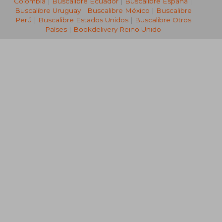
Colombia
|
Buscalibre Ecuador
|
Buscalibre España
|
Buscalibre Uruguay
|
Buscalibre México
|
Buscalibre
Perú
|
Buscalibre Estados Unidos
|
Buscalibre Otros
Países
|
Bookdelivery Reino Unido