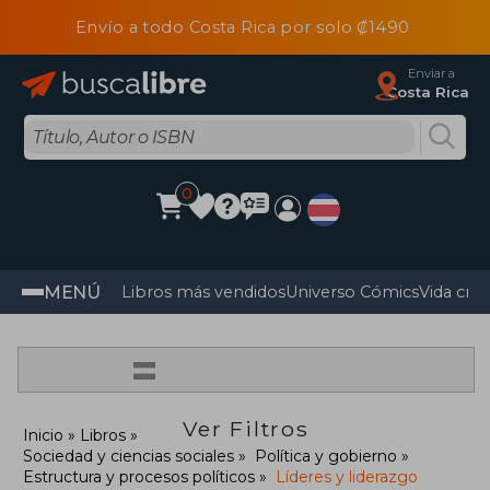
Envío a todo Costa Rica por solo ₡1490
Enviar a
Costa Rica
0
MENÚ
Libros más vendidos
Universo Cómics
Vida cris
=
Ver Filtros
Inicio
Libros
Sociedad y ciencias sociales
Política y gobierno
Estructura y procesos políticos
Líderes y liderazgo