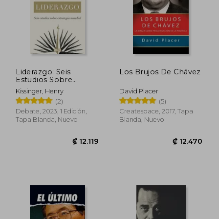
Liderazgo: Seis
Los Brujos De Chávez
Estudios Sobre
Estrategia Mundial
Kissinger, Henry
David Placer
(2)
(5)
Debate, 2023, 1 Edición,
Createspace, 2017, Tapa
Tapa Blanda, Nuevo
Blanda, Nuevo