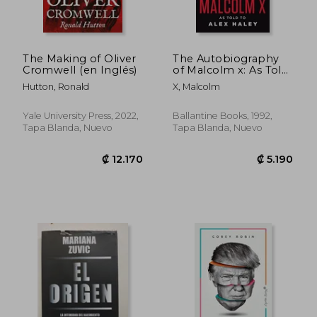
The Making of Oliver
The Autobiography
Cromwell (en Inglés)
of Malcolm x: As Told
to Alex Haley (en
Hutton, Ronald
X, Malcolm
Inglés)
Yale University Press, 2022,
Ballantine Books, 1992,
Tapa Blanda, Nuevo
Tapa Blanda, Nuevo
₡ 6.783
₡ 8.4