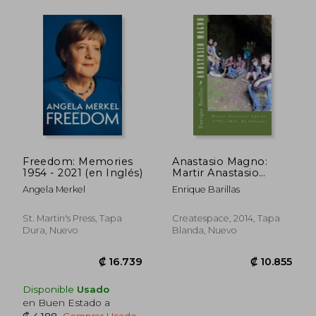
₡ 12.229
₡ 32.5
Freedom: Memories
Anastasio Magno:
1954 - 2021 (en Inglés)
Martir Anastasio
Aquino. 1792- 1833. El
Angela Merkel
Enrique Barillas
Salvador
St. Martin's Press, Tapa
Createspace, 2014, Tapa
Dura, Nuevo
Blanda, Nuevo
Disponible
Usado
en Buen Estado a
₡ 4.188
.
Comprar Usado