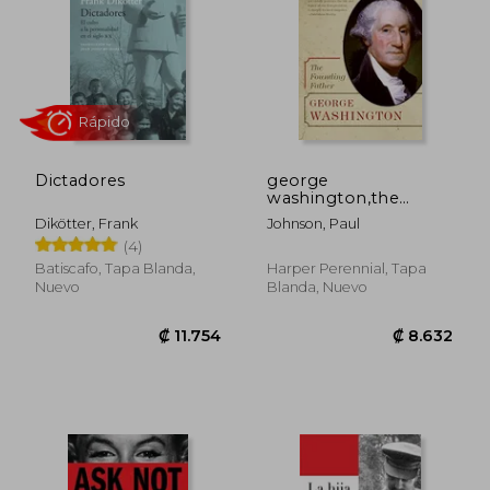
Rápido
Dictadores
george
washington,the
founding father (en
Dikötter, Frank
Johnson, Paul
Inglés)
(4)
Batiscafo, Tapa Blanda,
Harper Perennial, Tapa
Nuevo
Blanda, Nuevo
₡ 6.125
₡ 8.1