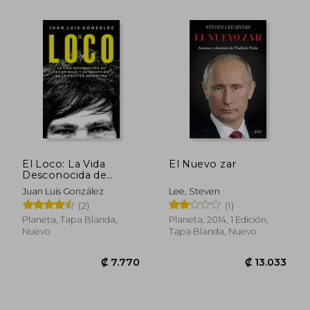
El Loco: La Vida
El Nuevo zar
Desconocida de
Javier Milei Y Su
Juan Luis González
Lee, Steven
Irrupción En La
(2)
(1)
Política Argentina /
The Madman: The
Planeta, Tapa Blanda,
Planeta, 2014, 1 Edición,
Unknown Life of
Nuevo
Tapa Blanda, Nuevo
Javier Milei: La Vida
Desconoci