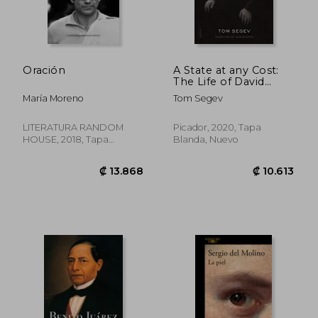
Oración
A State at any Cost:
The Life of David
Ben-Gurion (en
María Moreno
Tom Segev
Inglés)
LITERATURA RANDOM
Picador, 2020, Tapa
HOUSE, 2018, Tapa
Blanda, Nuevo
Blanda, Nuevo
₡ 24.896
₡ 10.0