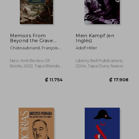
Memoirs From
Mein Kampf (en
Beyond the Grave:
Inglés)
₡ 13.250
₡ 8.0
1800-1815 (en Inglés)
Chateaubriand, François-
Adolf Hitler
Réne ; Andriesse, Alex ;
Gracq, Julien
New York Review Of
Liberty Bell Publications,
Books, 2022, Tapa Blanda,
2004, Tapa Dura, Nuevo
Nuevo