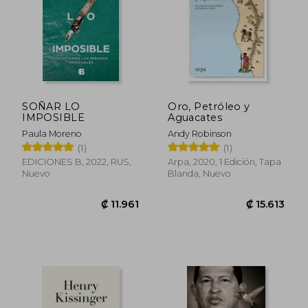
SOÑAR LO
Oro, Petróleo y
IMPOSIBLE
Aguacates
Paula Moreno
Andy Robinson
(1)
(1)
EDICIONES B, 2022, RUS,
Arpa, 2020, 1 Edición, Tapa
Nuevo
Blanda, Nuevo
₡ 11.961
₡ 15.6