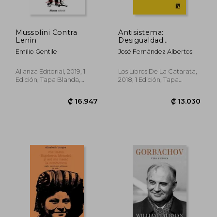
Mussolini Contra
Antisistema:
Lenin
Desigualdad
Económica y
Emilio Gentile
José Fernández Albertos
Precariado Político
(Mayor)
Alianza Editorial, 2019, 1
Los Libros De La Catarata,
Edición, Tapa Blanda,
2018, 1 Edición, Tapa
Nuevo
Blanda, Nuevo
₡ 14.864
₡ 15.3