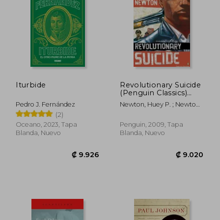
Iturbide
Revolutionary Suicide
(Penguin Classics)
(Penguin Classics
Pedro J. Fernández
Newton, Huey P. ; Newton,
Deluxe Editions) (en
Fredrika ; Anderson, Ho
(2)
Inglés)
Che
Oceano, 2023, Tapa
Penguin, 2009, Tapa
Blanda, Nuevo
Blanda, Nuevo
₡ 12.944
₡ 13.5