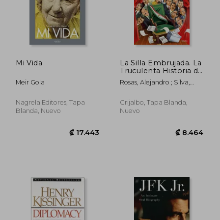
Mi Vida
La Silla Embrujada. La
Truculenta Historia de
la Sucesión
Meir Gola
Rosas, Alejandro ; Silva,
Presidencial / The
Carlos
Cursed Chair: The
Hostile Story of the
Nagrela Editores, Tapa
Grijalbo, Tapa Blanda,
Presidential
Blanda, Nuevo
Nuevo
Succession