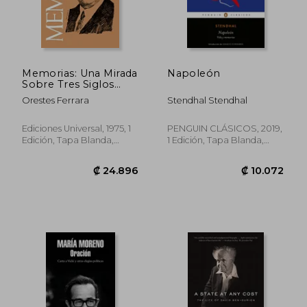
Memorias: Una Mirada
Napoleón
Sobre Tres Siglos
(Cuba y sus Jueces)
Orestes Ferrara
Stendhal Stendhal
₡ 11.754
₡ 17.9
Ediciones Universal, 1975, 1
PENGUIN CLÁSICOS, 2019,
Edición, Tapa Blanda,
1 Edición, Tapa Blanda,
Nuevo
Nuevo