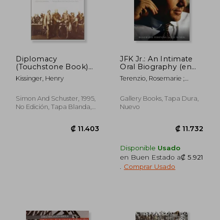
₡ 16.622
₡ 19.5
Diplomacy
JFK Jr.: An Intimate
(Touchstone Book)
Oral Biography (en
(en Inglés)
Inglés)
Kissinger, Henry
Terenzio, Rosemarie ;
McNeil, Liz
Simon And Schuster, 1995,
Gallery Books, Tapa Dura,
No Edición, Tapa Blanda,
Nuevo
Nuevo
Disponible
Usado
en Buen Estado a
₡ 5.921
.
Comprar Usado