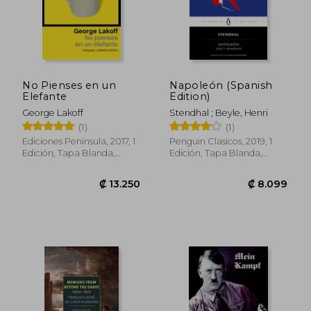
₡ 7.112
₡ 8.8
No Pienses en un
Napoleón (Spanish
Elefante
Edition)
George Lakoff
Stendhal ; Beyle, Henri
(1)
(1)
Ediciones Península, 2017, 1
Penguin Clasicos, 2019, 1
Edición, Tapa Blanda,
Edición, Tapa Blanda,
Nuevo
Nuevo