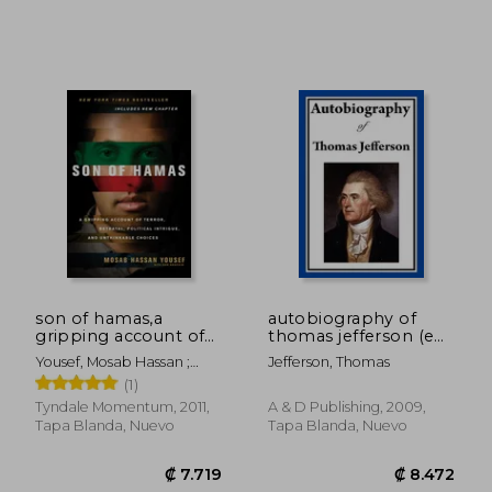
₡ 7.770
₡ 13.0
son of hamas,a
autobiography of
gripping account of
thomas jefferson (en
terror, betrayal,
Inglés)
Yousef, Mosab Hassan ;
Jefferson, Thomas
political intrigue, and
Brackin, Ron
(1)
unthinkable choices
(en Inglés)
Tyndale Momentum, 2011,
A & D Publishing, 2009,
Tapa Blanda, Nuevo
Tapa Blanda, Nuevo