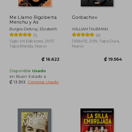
Me Llamo Rigoberta
Gorbachov
Menchu y As
Burgos-Debray, Elizabeth
WILLIAM TAUBMAN
(1)
(6)
Siglo XXI Ediciones, 2007,
DEBATE, 2019, Tapa Dura,
Tapa Blanda, Nuevo
Nuevo
Disponible
Usado
en Buen Estado a
₡ 13.393
.
Comprar Usado
₡ 16.947
₡ 13.0