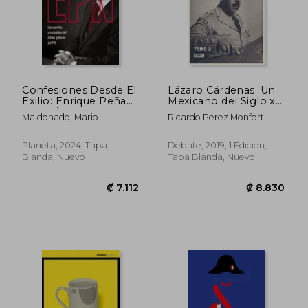
₡ 14.254
₡ 14.2
Confesiones Desde El
Lázaro Cárdenas: Un
Exilio: Enrique Peña
Mexicano del Siglo xx
Nieto / Confessions
(Tomo 2)
Maldonado, Mario
Ricardo Perez Monfort
from Exile: Enrique
Peña Nieto
Planeta, 2024, Tapa
Debate, 2019, 1 Edición,
Blanda, Nuevo
Tapa Blanda, Nuevo