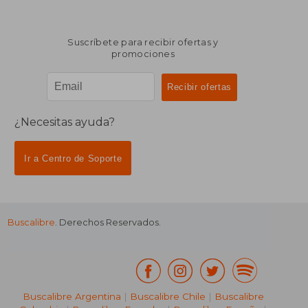
Suscríbete para recibir ofertas y
promociones
¿Necesitas ayuda?
Ir a Centro de Soporte
Buscalibre
. Derechos Reservados.
₡ 7.719
₡ 8.4
Buscalibre Argentina
|
Buscalibre Chile
|
Buscalibre