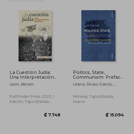
La Cuestíon Judía:
Politics, State,
Una Interpretación
Communism: Preface
Marxista
by Slavoj Zizek (en
Leon, Abram
Linera, Álvaro García ;
Inglés)
Hamza, Agon ; Ruda, Frank
Pathfinder Press, 2020, 1
Mimesis, Tapa Blanda,
Edición, Tapa Blanda,
Nuevo
Nuevo