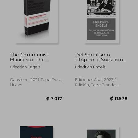
The Communist
Del Socialismo
Manifesto: The
Utópico al Socialismo
Political Classic
Científico: 356 (Básica
Friedrich Engels
Friedrich Engels
(Capstone Classics)
de Bolsillo)
(en Inglés)
Capstone, 2021, Tapa Dura,
Ediciones Akal, 2022, 1
Nuevo
Edición, Tapa Blanda,
Nuevo
₡ 15.260
₡ 7.1