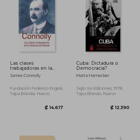
Las clases
Cuba: Dictadura o
trabajadoras en la
Democracia?
historia de Irlanda
₡ 4.824
₡ 9.2
James Connolly
Marta Harnecker
Fundación Federico Engels,
Siglo Xxi Ediciones, 1978,
Tapa Blanda, Nuevo
Tapa Blanda, Nuevo