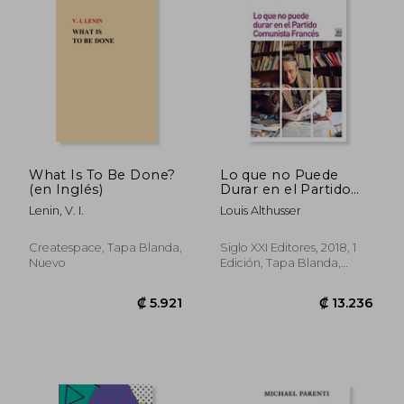
What Is To Be Done?
Lo que no Puede
(en Inglés)
Durar en el Partido
Comunista Francés
Lenin, V. I.
Louis Althusser
Createspace, Tapa Blanda,
Siglo XXI Editores, 2018, 1
₡ 14.617
₡ 12.3
Nuevo
Edición, Tapa Blanda,
Nuevo