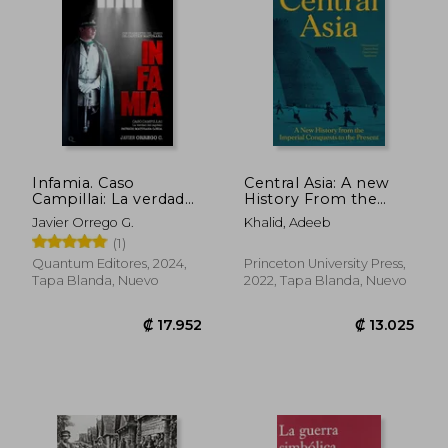
Infamia. Caso
Central Asia: A new
Campillai: La verdad
History From the
del capitán Patricio
Imperial Conquests
Javier Orrego G.
Khalid, Adeeb
Maturana Ojeda
to the Present (en
(1)
Inglés)
Quantum Editores, 2024,
Princeton University Press,
Tapa Blanda, Nuevo
2022, Tapa Blanda, Nuevo
₡ 6.549
₡ 11.0