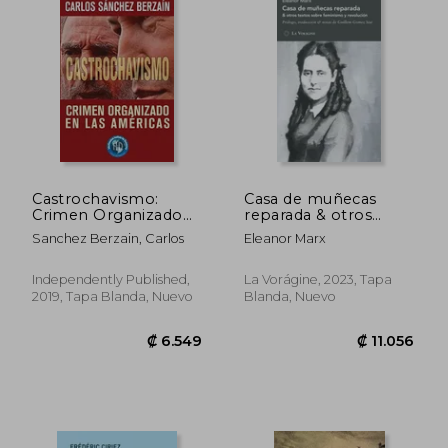
Castrochavismo:
Casa de muñecas
Crimen Organizado
reparada & otros
en las Américas
textos sobre
Sanchez Berzain, Carlos
Eleanor Marx
₡ 5.372
₡ 14.8
feminismo y
revolución
Independently Published,
La Vorágine, 2023, Tapa
2019, Tapa Blanda, Nuevo
Blanda, Nuevo