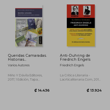
₡ 9.743
₡ 7.8
Queridas Camaradas.
Anti-Duhring de
Historias
Friedrich Engels
Iberoamericanas de
Varios Autores
Friedrich Engels
Mujeres Comunistas
Miño Y Dávila Editores,
La Critica Literaria -
2017, 1 Edición, Tapa
Lacrticaliteraria.com, 2012,
Blanda, Nuevo
Tapa Blanda, Nuevo