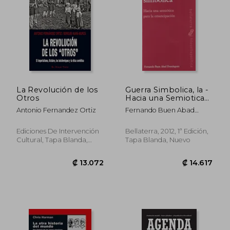
La Revolución de los
Guerra Simbolica, la -
Otros
Hacia una Semiotica
Para la Emancipacion
Antonio Fernandez Ortiz
Fernando Buen Abad
(Filosofia / Politica)
Domínguez
Ediciones De Intervención
Bellaterra, 2012, 1ª Edición,
Cultural, Tapa Blanda,
Tapa Blanda, Nuevo
Nuevo
₡ 15.833
₡ 4.8