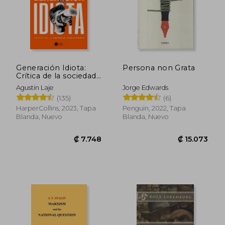
₡ 11.401
₡ 8.6
Generación Idiota:
Persona non Grata
Crítica de la sociedad
adolescente
Agustin Laje
Jorge Edwards
(135)
(6)
HarperCollins, 2023, Tapa
Penguin, 2022, Tapa
Blanda, Nuevo
Blanda, Nuevo