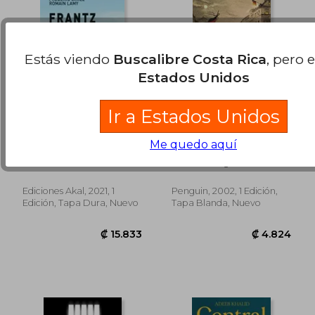
Estás viendo
Buscalibre Costa Rica
, pero 
Estados Unidos
Ir a Estados Unidos
Frantz Fanon
The Communist
Me quedo aquí
Manifesto (Penguin
Classics) (en Inglés)
Fr&Eacute;D&Eacute;Ric
Friedrich Engels
Ciriez
Ediciones Akal, 2021, 1
Penguin, 2002, 1 Edición,
₡ 18.711
₡ 16.1
Edición, Tapa Dura, Nuevo
Tapa Blanda, Nuevo