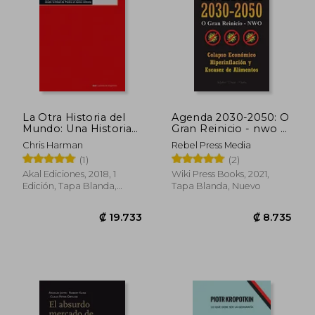
La Otra Historia del
Agenda 2030-2050: O
Mundo: Una Historia
Gran Reinicio - nwo -
de las Clases
Colapso Económico
Chris Harman
Rebel Press Media
Populares Desde la
e Hiperinflación y
(1)
(2)
Edad de Piedra al
Escasez de Alimentos
Nuevo Milenio
- Dominación Mundial
Akal Ediciones, 2018, 1
Wiki Press Books, 2021,
- Futuro Globalista -¡
Edición, Tapa Blanda,
Tapa Blanda, Nuevo
Despoblación al
Nuevo
Descubierto!
₡ 17.952
₡ 13.0