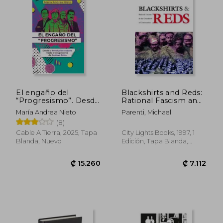
El engaño del
Blackshirts and Reds:
“Progresismo”. Desde
Rational Fascism and
la Revolución cubana
the Overthrow of
María Andrea Nieto
Parenti, Michael
hasta el desgobierno
Communism (en
(8)
de Gustavo Petro
Inglés)
Cable A Tierra, 2025, Tapa
City Lights Books, 1997, 1
Blanda, Nuevo
Edición, Tapa Blanda,
Nuevo
₡ 5.921
₡ 13.2