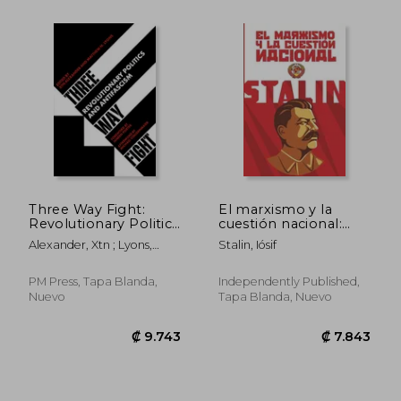
₡ 7.748
₡ 15.0
Three Way Fight:
El marxismo y la
Revolutionary Politics
cuestión nacional:
and Antifascism (en
(Edición completa y
Alexander, Xtn ; Lyons,
Stalin, Iósif
Inglés)
revisada)
Matthew N. ; Porter,
Janeen
PM Press, Tapa Blanda,
Independently Published,
Nuevo
Tapa Blanda, Nuevo