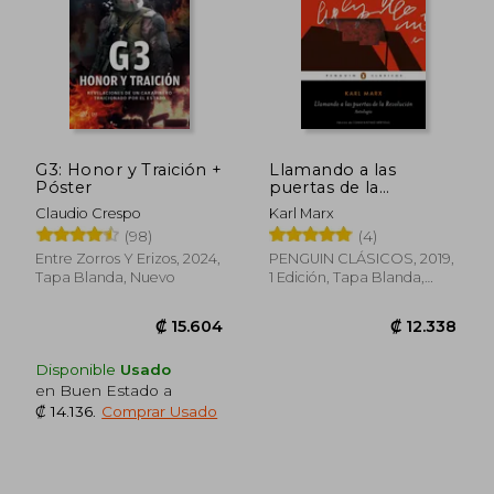
G3: Honor y Traición +
Llamando a las
Póster
puertas de la
revolución
Claudio Crespo
Karl Marx
(98)
(4)
Entre Zorros Y Erizos, 2024,
PENGUIN CLÁSICOS, 2019,
Tapa Blanda, Nuevo
1 Edición, Tapa Blanda,
Nuevo
Disponible
Usado
en Buen Estado a
₡ 14.136
.
Comprar Usado