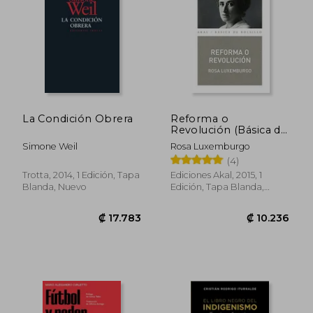
La Condición Obrera
Reforma o
Revolución (Básica de
Bolsillo  Serie Clásicos
Simone Weil
Rosa Luxemburgo
del Pensamiento
(4)
Político)
Trotta, 2014, 1 Edición, Tapa
Ediciones Akal, 2015, 1
Blanda, Nuevo
Edición, Tapa Blanda,
Nuevo
₡ 7.017
₡ 11.5