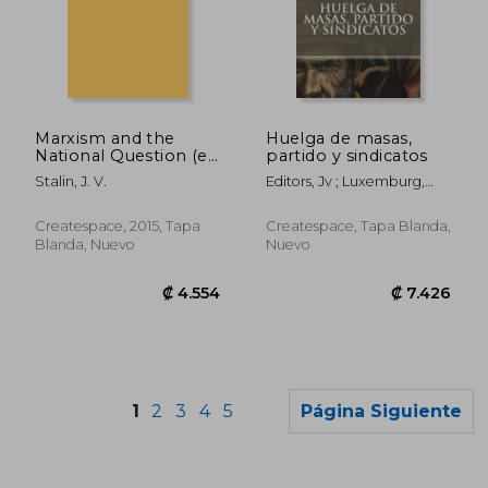
₡ 14.271
₡ 13.4
Marxism and the
Huelga de masas,
National Question (en
partido y sindicatos
Inglés)
Stalin, J. V.
Editors, Jv ; Luxemburg,
Rosa
Createspace, 2015, Tapa
Createspace, Tapa Blanda,
Blanda, Nuevo
Nuevo
1
2
3
4
5
Página Siguiente