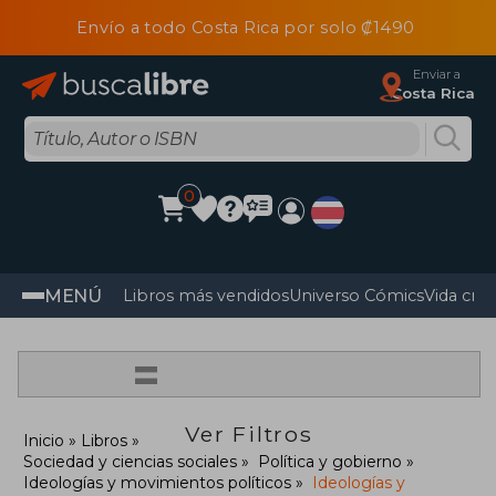
Envío a todo Costa Rica por solo ₡1490
Enviar a
Costa Rica
0
MENÚ
Libros más vendidos
Universo Cómics
Vida cris
=
Ver Filtros
Inicio
Libros
Sociedad y ciencias sociales
Política y gobierno
Ideologías y movimientos políticos
Ideologías y