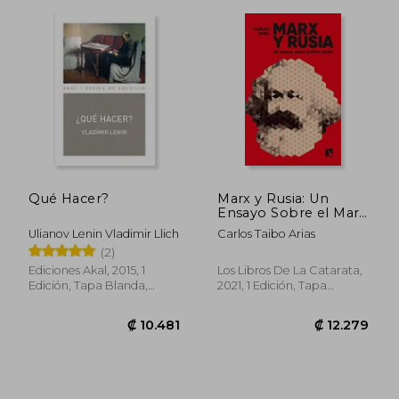
₡ 14.727
₡ 16.2
Qué Hacer?
Marx y Rusia: Un
Ensayo Sobre el Marx
Tardío: 869
Ulianov Lenin Vladimir Llich
Carlos Taibo Arias
(Coleccion Mayor)
(2)
Ediciones Akal, 2015, 1
Los Libros De La Catarata,
Edición, Tapa Blanda,
2021, 1 Edición, Tapa
Nuevo
Blanda, Nuevo