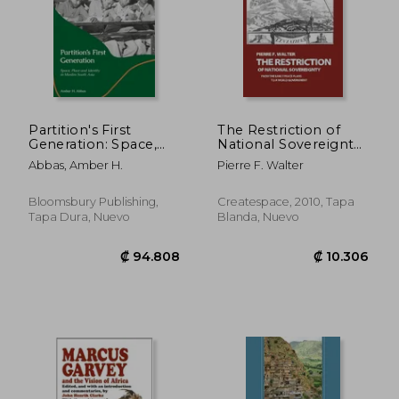
Partition's First
The Restriction of
Generation: Space,
National Sovereignty:
Place, and Identity in
From the Early Peace
Abbas, Amber H.
Pierre F. Walter
Muslim South Asia
Plans to a World
(en Inglés)
Government (en
Inglés)
Bloomsbury Publishing,
Createspace, 2010, Tapa
Tapa Dura, Nuevo
Blanda, Nuevo
₡ 19.633
₡ 18.4