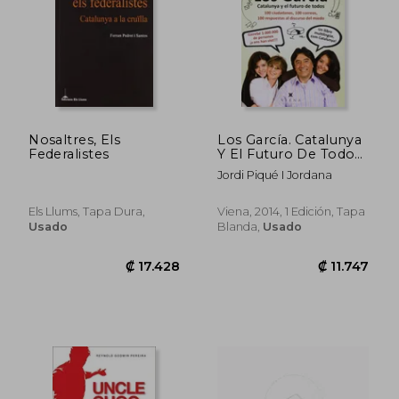
Nosaltres, Els
Los García. Catalunya
Federalistes
Y El Futuro De Todos
(Fora de col·lecció)
Jordi Piqué I Jordana
(en Catalán)
Els Llums, Tapa Dura,
Viena, 2014, 1 Edición, Tapa
Usado
Blanda,
Usado
₡ 10.101
₡ 23.7