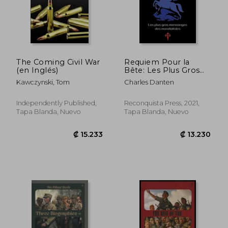
The Coming Civil War
Requiem Pour la
(en Inglés)
Bête: Les Plus Gros
Mensonges des
Kawczynski, Tom
Charles Danten
Mondialistes (en
Francés)
Independently Published,
Reconquista Press, 2021,
Tapa Blanda, Nuevo
Tapa Blanda, Nuevo