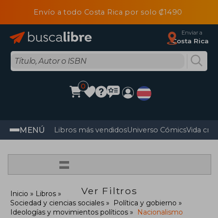
Envío a todo Costa Rica por solo ₡1490
Enviar a
Costa Rica
0
MENÚ
Libros más vendidos
Universo Cómics
Vida cris
=
Ver Filtros
Inicio
Libros
Sociedad y ciencias sociales
Política y gobierno
Ideologías y movimientos políticos
Nacionalismo