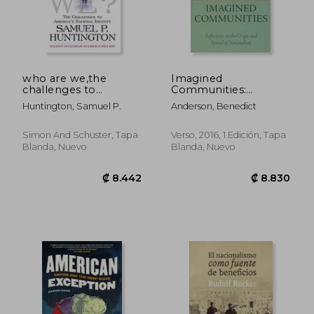
₡ 13.756
₡ 9.3
who are we,the
Imagined
challenges to
Communities:
america´s national
Reflections on the
Huntington, Samuel P.
Anderson, Benedict
identity (en Inglés)
Origin and Spread of
Nationalism (en
Inglés)
Simon And Schuster, Tapa
Verso, 2016, 1 Edición, Tapa
Blanda, Nuevo
Blanda, Nuevo