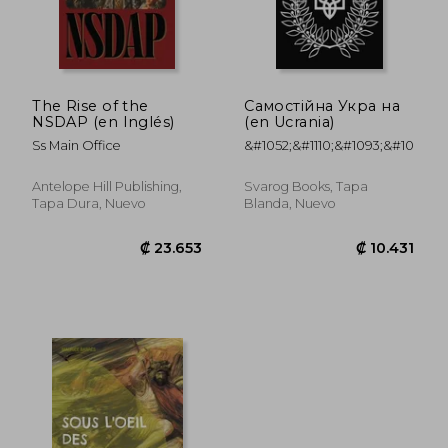
₡ 8.742
₡ 30.7
The Rise of the
Самостійна Укра на
NSDAP (en Inglés)
(en Ucrania)
Ss Main Office
&#1052;&#1110;&#1093;&#1085;&
Antelope Hill Publishing,
Svarog Books, Tapa
Tapa Dura, Nuevo
Blanda, Nuevo