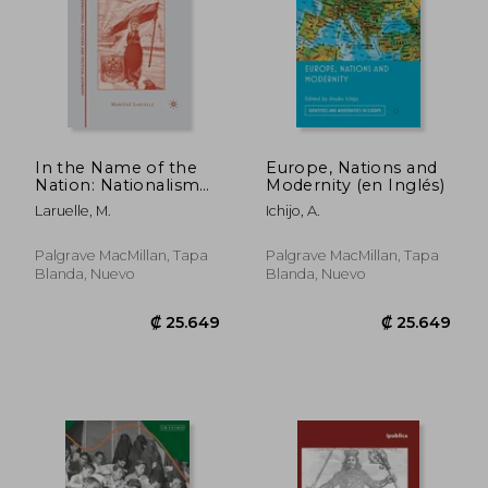
In the Name of the
Europe, Nations and
Nation: Nationalism
Modernity (en Inglés)
and Politics in
Laruelle, M.
Ichijo, A.
Contemporary Russia
(en Inglés)
Palgrave MacMillan, Tapa
Palgrave MacMillan, Tapa
Blanda, Nuevo
Blanda, Nuevo
₡ 126.292
₡ 20.8