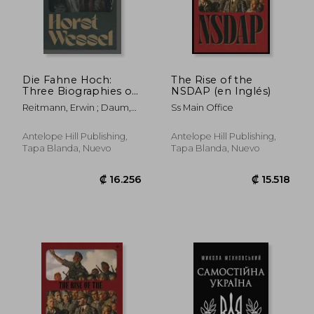
₡ 9.743
₡ 33.0
Die Fahne Hoch:
The Rise of the
Three Biographies of
NSDAP (en Inglés)
Horst Wessel (en
Reitmann, Erwin ; Daum,
Ss Main Office
Inglés)
Fritz ; Kullak, Max
Antelope Hill Publishing,
Antelope Hill Publishing,
Tapa Blanda, Nuevo
Tapa Blanda, Nuevo