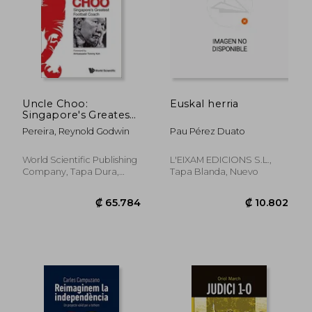
Uncle Choo:
Euskal herria
Singapore's Greatest
Football Coach (en
Pereira, Reynold Godwin
Pau Pérez Duato
Inglés)
World Scientific Publishing
L'EIXAM EDICIONS S.L.,
Company, Tapa Dura,
Tapa Blanda, Nuevo
Nuevo
₡ 17.428
₡ 11.7