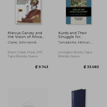
Marcus Garvey and
Kurds and Their
the Vision of Africa
Struggle for
Format: Paperback
Autonomy: Enduring
Clarke, John Henrik
Tamadonfar, Mehran ;
(en Inglés)
Identity and
Lewis, Roman
Clientelism (en
Inglés)
Black Classic Press, 2011,
Lexington Books, Tapa
Tapa Blanda, Nuevo
Blanda, Nuevo
₡ 25.649
₡ 25.6