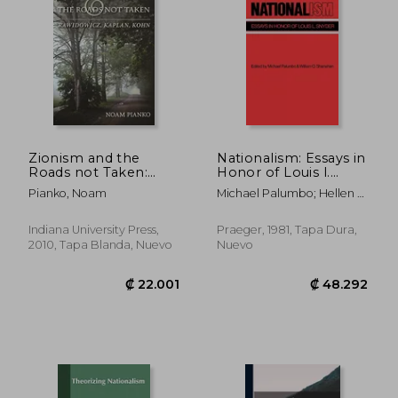
₡ 44.448
₡ 8.9
Zionism and the
Nationalism: Essays in
Roads not Taken:
Honor of Louis l.
Rawidowicz, Kaplan,
Snyder (en Inglés)
Pianko, Noam
Michael Palumbo; Hellen K.
Kohn (The Modern
Shanahan
Jewish Experience)
(en Inglés)
Indiana University Press,
Praeger, 1981, Tapa Dura,
2010, Tapa Blanda, Nuevo
Nuevo