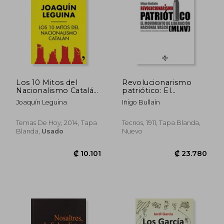
₡ 14.246
₡ 9.4
Los 10 Mitos del
Revolucionarismo
Nacionalismo Catalán
patriótico: El
(Fuera de Colección)
Movimiento de
Joaquín Leguina
Iñigo Bullaín
Liberación Nacional
Vasco (MLNV).
Origen, ideología,
Temas De Hoy, 2014, Tapa
Tecnos, 1911, Tapa Blanda,
estrategia y
Blanda,
Usado
Nuevo
organización (Ciencia
Política - Semilla Y
Surco - Serie De
Ciencia Política)