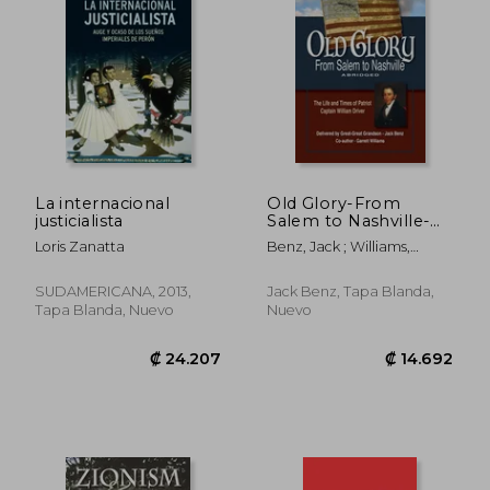
₡ 13.734
₡ 15.6
La internacional
Old Glory-From
justicialista
Salem to Nashville-
Abridged: The Life
Loris Zanatta
Benz, Jack ; Williams,
and Times of Patriot
Garrett ; Arnold, Nancy
Captain William
Driver (en Inglés)
SUDAMERICANA, 2013,
Jack Benz, Tapa Blanda,
Tapa Blanda, Nuevo
Nuevo