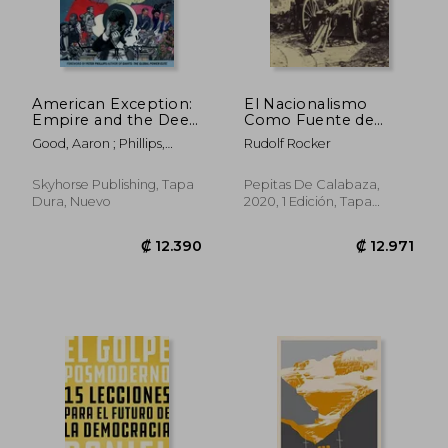
₡ 8.442
₡ 8.8
American Exception:
El Nacionalismo
Empire and the Deep
Como Fuente de
State (en Inglés)
Beneficios
Good, Aaron ; Phillips,
Rudolf Rocker
Peter
Skyhorse Publishing, Tapa
Pepitas De Calabaza,
Dura, Nuevo
2020, 1 Edición, Tapa
Blanda, Nuevo