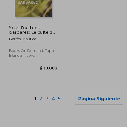
₡ 15.233
₡ 13.2
Sous l'oeil des
barbares: Le culte du
moi Tome 1 (en
Barrès, Maurice
Francés)
Books On Demand, Tapa
Blanda, Nuevo
1
2
3
4
5
Página Siguiente