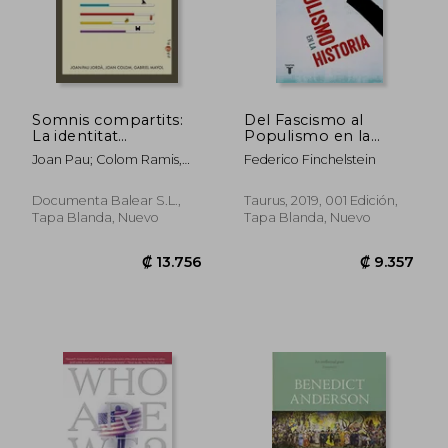
₡ 17.850
₡ 15.3
Somnis compartits:
Del Fascismo al
La identitat
Populismo en la
mallorquina a debat
Historia
Joan Pau; Colom Ramis,
Federico Finchelstein
Joan; Mayol Arbona,
Gabriel; Rico I García,
Documenta Balear S.L.,
Taurus, 2019, 001 Edición,
Antoni Jordà I Sánchez
Tapa Blanda, Nuevo
Tapa Blanda, Nuevo