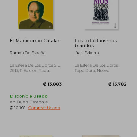
El Manicomio Catalan
Los totalitarismos
blandos
Ramon De España
Iñaki Ezkerra
La Esfera De Los Libros S.L.,
La Esfera De Los Libros,
2013, 1ª Edición, Tapa
Tapa Dura, Nuevo
Blanda, Nuevo
Disponible
Usado
en Buen Estado a
₡ 10.101
.
Comprar Usado
₡ 11.257
₡ 13.8