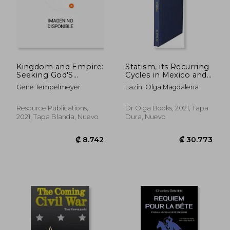
Kingdom and Empire:
Statism, its Recurring
Seeking God'S
Cycles in Mexico and
Kingdom From
Romania (en Inglés)
Gene Tempelmeyer
Lazin, Olga Magdalena
Within the World'S
Wealthiest Nations
(en Inglés)
Resource Publications,
Dr Olga Books, 2021, Tapa
2021, Tapa Blanda, Nuevo
Dura, Nuevo
₡ 94.808
₡ 10.3