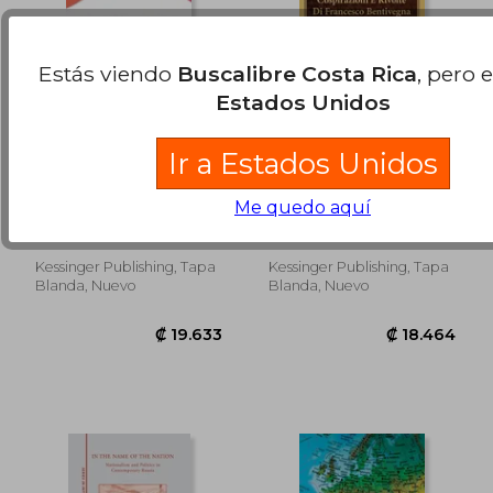
Estás viendo
Buscalibre Costa Rica
, pero 
Estados Unidos
Ir a Estados Unidos
Entruckt In Die
Cospirazioni E Rivolte
Zukunft:
Di Francesco
Me quedo aquí
Sozialpolitischer
Bentivegna E
Hertzka, Theodor
Sansone, Alfonso
Roman (1895) (en
Compagni: Con
Alemán)
Documenti E
Carteggi Inediti (1891)
Kessinger Publishing, Tapa
Kessinger Publishing, Tapa
₡ 22.001
₡ 48.2
(en Italiano)
Blanda, Nuevo
Blanda, Nuevo