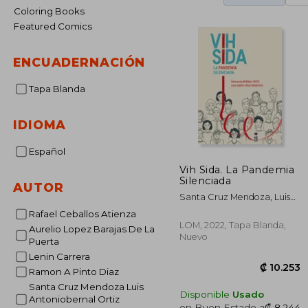
Coloring Books
Featured Comics
ENCUADERNACIÓN
Tapa Blanda
IDIOMA
Español
Vih Sida. La Pandemia
Silenciada
AUTOR
Santa Cruz Mendoza, Luis
Antoniobernal Ortiz,
Rafael Ceballos Atienza
Fernando Nemesio
LOM, 2022, Tapa Blanda,
Aurelio Lopez Barajas De La
Nuevo
Puerta
Lenin Carrera
Ramon A Pinto Diaz
Santa Cruz Mendoza Luis
Disponible
Usado
Antoniobernal Ortiz
en Buen Estado a
₡ 8.244