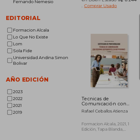
Fernando Nemesio
.
Comprar Usado
₡ 1
EDITORIAL
Formacion Alcala
Lo Que No Existe
Lom
Sola Fide
Universidad Andina Simon
Bolivar
AÑO EDICIÓN
2023
Tecnicas de
2022
Comunicación con
2021
Personas
Rafael Ceballos Atienza
2019
Dependientes en
Instituciones-2 ed
Formacion Alcala, 2021, 1
Edición, Tapa Blanda,
Nuevo