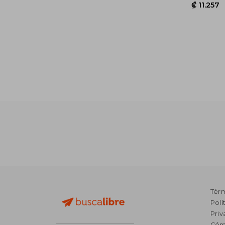
₡ 1
Tér
Polí
Priv
Cóm