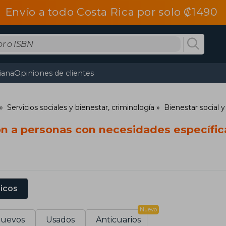
Envío a todo Costa Rica por solo ₡1490
tiana
Opiniones de clientes
Servicios sociales y bienestar, criminología
Bienestar social y
ón a personas con necesidades específic
sicos
Nuevo
uevos
Usados
Anticuarios