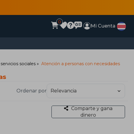
0
Mi Cuenta
 servicios sociales
Atención a personas con necesidades
as
Ordenar por
Comparte y gana
dinero