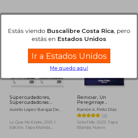
0.253
₡ 16.680
Estás viendo
Buscalibre Costa Rica
, pero
estás en
Estados Unidos
Ir a Estados Unidos
Me quedo aquí
Súpercuidadores,
Reiniciar, Un
Súpercuidadoras:
Peregrinaje
Doscientas Personas
Oncológico
Aurelio Lopez-Barajas De
Ramón A. Pinto Díaz
que Cuidan de Otras
La Puerta
(2)
Comparten sus
Vivencias en Relatos
Lo Que No Existe, 2021, 1
Sola Fide, 2023, Tapa
Inspiradores Para la
Edición, Tapa Blanda,
Blanda, Nuevo
Humanidad
Nuevo