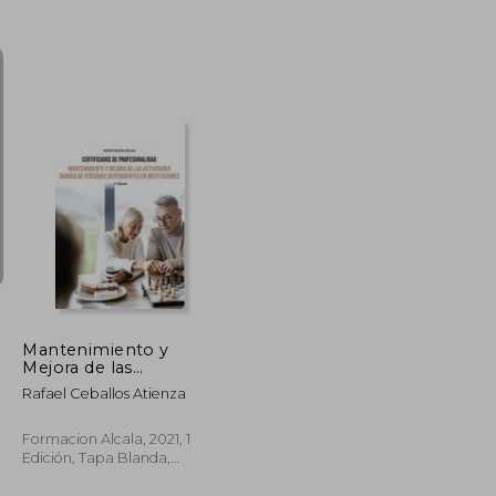
₡ 14.094
₡ 14.094
Mantenimiento y
Mejora de las
Actividades Diarias de
Rafael Ceballos Atienza
Personas
Dependientes-2 ed
Formacion Alcala, 2021, 1
Edición, Tapa Blanda,
Nuevo