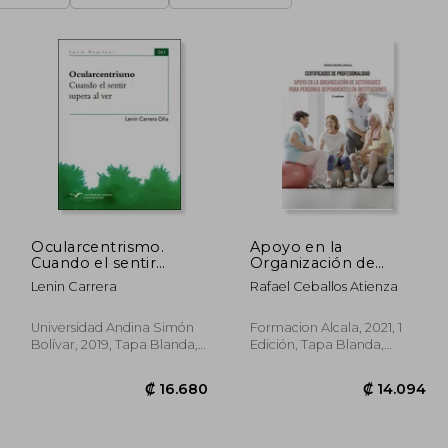
Ocularcentrismo.
Apoyo en la
Cuando el sentir
Organización de
supera al ver
Actividades Para
Lenin Carrera
Rafael Ceballos Atienza
Personas
Dependientes en
Instituciones-2 ed
Universidad Andina Simón
Formacion Alcala, 2021, 1
Bolívar, 2019, Tapa Blanda,
Edición, Tapa Blanda,
Nuevo
Nuevo