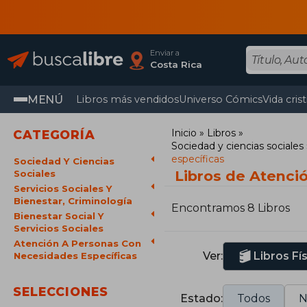
Enviar a
Costa Rica
MENÚ
Libros más vendidos
Universo Cómics
Vida cris
Inicio
Libros
CATEGORÍA
Sociedad y ciencias sociales
específicas
Sociedad Y Ciencias
Libros de Atenci
Sociales
Servicios Sociales Y
Bienestar, Criminología
Encontramos 8 Libros
Bienestar Social Y
Servicios Sociales
Atención A Personas Con
Ver:
Libros Fí
Necesidades Específicas
SELECCIONES
Estado:
Todos
N