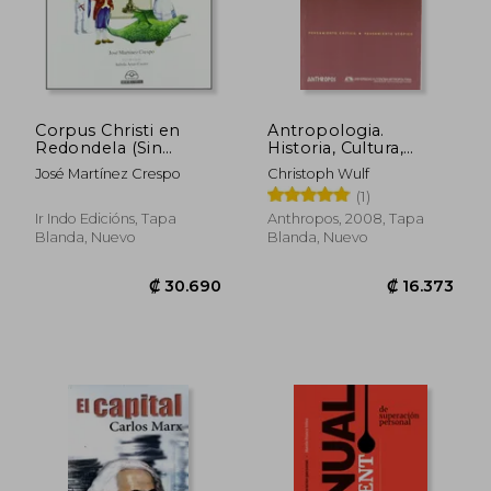
₡ 8.640
₡ 20.0
Corpus Christi en
Antropologia.
Redondela (Sin
Historia, Cultura,
colección) (en
Filosofia
José Martínez Crespo
Christoph Wulf
Gallego)
(1)
Ir Indo Edicións, Tapa
Anthropos, 2008, Tapa
Blanda, Nuevo
Blanda, Nuevo