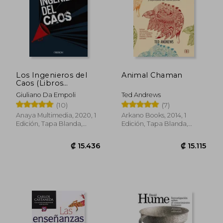
Los Ingenieros del
Animal Chaman
Caos (Libros
Singulares)
Giuliano Da Empoli
Ted Andrews
(10)
(7)
Anaya Multimedia, 2020, 1
Arkano Books, 2014, 1
Edición, Tapa Blanda,
Edición, Tapa Blanda,
Nuevo
Nuevo
₡ 8.388
₡ 14.3