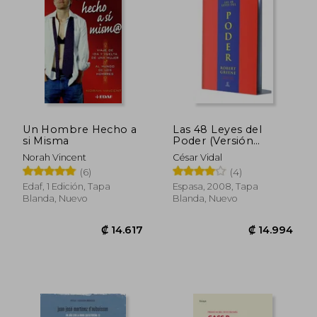
Un Hombre Hecho a
Las 48 Leyes del
si Misma
Poder (Versión
Abreviada)
₡ 12.338
₡ 7.7
Norah Vincent
César Vidal
(6)
(4)
Edaf, 1 Edición, Tapa
Espasa, 2008, Tapa
Blanda, Nuevo
Blanda, Nuevo