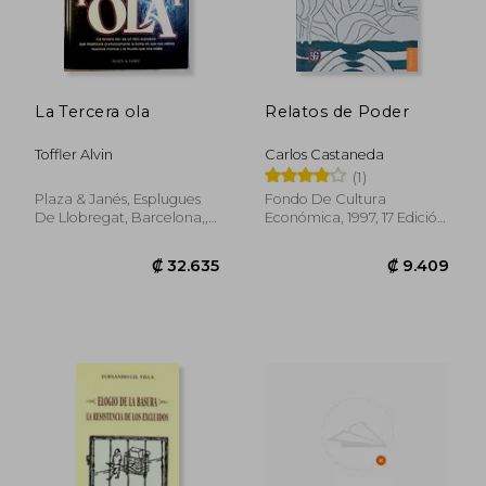
La Tercera ola
Relatos de Poder
₡ 30.690
₡ 16.3
Toffler Alvin
Carlos Castaneda
(1)
Plaza & Janés, Esplugues
Fondo De Cultura
De Llobregat, Barcelona,,
Económica, 1997, 17 Edición,
1980, Tapa Dura,
Usado
Tapa Blanda, Nuevo