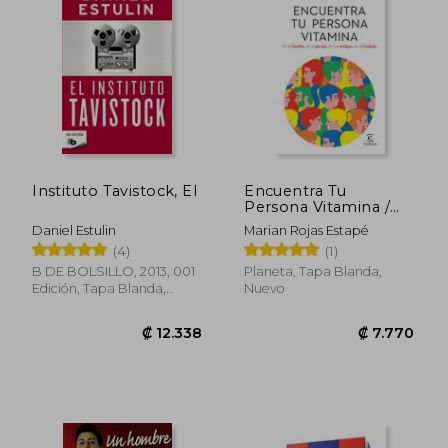
₡ 17.881
₡ 18.1
Instituto Tavistock, El
Encuentra Tu
Persona Vitamina /
Find Your Vitamin
Daniel Estulin
Marian Rojas Estapé
Person
(4)
(1)
B DE BOLSILLO, 2013, 001
Planeta, Tapa Blanda,
Edición, Tapa Blanda,
Nuevo
Nuevo