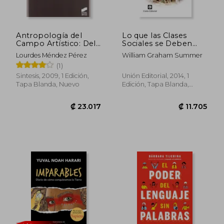
Antropología del
Lo que las Clases
Campo Artístico: Del
Sociales se Deben
Arte Primitivo-- al
Unas a Otras
Lourdes Méndez Pérez
William Graham Summer
Contemporáneo
(1)
Sintesis, 2009, 1 Edición,
Unión Editorial, 2014, 1
Tapa Blanda, Nuevo
Edición, Tapa Blanda,
Nuevo
₡ 13.773
₡ 18.9