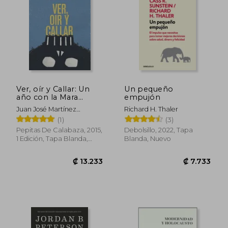
Ver, oír y Callar: Un
Un pequeño
año con la Mara
empujón
Salvatrucha 13
Juan José Martínez
Richard H. Thaler
D'aubuisson
(1)
(3)
Pepitas De Calabaza, 2015,
Debolsillo, 2022, Tapa
₡ 14.617
₡ 14.9
1 Edición, Tapa Blanda,
Blanda, Nuevo
Nuevo