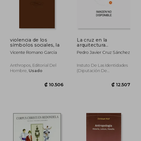
₡ 11.819
₡ 12.6
violencia de los
La cruz en la
símbolos sociales, la
arquitectura
tradicional de El
Vicente Romano García
Pedro Javier Cruz Sánchez
Abadengo (Serie
Abierta)
Anthropos, Editorial Del
Instuto De Las Identidades
Hombre,
Usado
(Diputación De
Salamanca), Tapa Blanda,
Nuevo