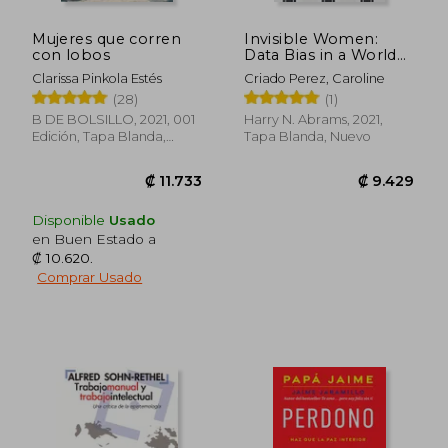
Mujeres que corren
Invisible Women:
con lobos
Data Bias in a World
Designed for men (en
Clarissa Pinkola Estés
Criado Perez, Caroline
Inglés)
(28)
(1)
B DE BOLSILLO, 2021, 001
Harry N. Abrams, 2021,
Edición, Tapa Blanda,
Tapa Blanda, Nuevo
Nuevo
Disponible
Usado
en Buen Estado a
₡ 10.620
.
Comprar Usado