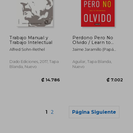
₡ 10.159
₡ 11.9
Trabajo Manual y
Perdono Pero No
Trabajo Intelectual
Olvido / Learn to
Forgive Without
Alfred Sohn-Rethel
Jaime Jaramillo (Papá
Forgetting What
Jaime)
Happened
Dado Ediciones, 2017, Tapa
Aguilar, Tapa Blanda,
Blanda, Nuevo
Nuevo
1
2
Página Siguiente