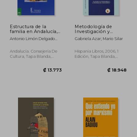
Estructura de la
Metodología de
familia en Andalucía,
Investigación y
la. regimen de
Técnicas Para la
Antonio Limón Delgado
Gabriela Azar; Mario Silar
residencia yregimen
Elaboración de Tesis
Esther Fernández De Paz
economico
Andalucía. Consejería De
Hispania Libros, 2006, 1
Cultura, Tapa Blanda,
Edición, Tapa Blanda,
Nuevo
Nuevo
₡ 32.635
₡ 9.4