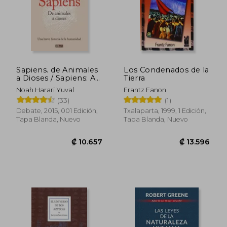
Sapiens. de Animales
Los Condenados de la
a Dioses / Sapiens: A
Tierra
Brief History of
Noah Harari Yuval
Frantz Fanon
Humankind
(33)
(1)
Debate, 2015, 001 Edición,
Txalaparta, 1999, 1 Edición,
Tapa Blanda, Nuevo
Tapa Blanda, Nuevo