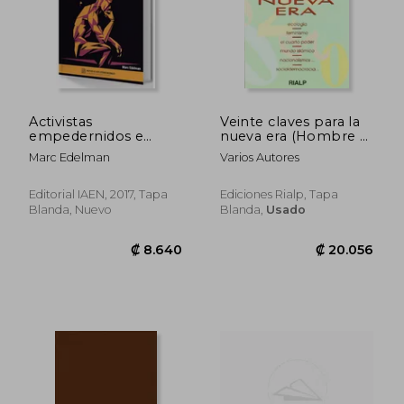
Activistas
Veinte claves para la
empedernidos e
nueva era (Hombre y
intelectuales
Sociedad)
Marc Edelman
Varios Autores
comprometidos:
ensayos sobre
movimientos
Editorial IAEN, 2017, Tapa
Ediciones Rialp, Tapa
sociales, derechos
Blanda, Nuevo
Blanda,
Usado
humanos y estudios
latinoamericanos