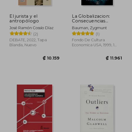
El jurista y el
La Globalizacion:
antropólogo
Consecuencias
Humanas
José Ramón Cossío Díaz
Bauman, Zygmunt
(2)
(1)
DEBATE, 2022, Tapa
Fondo De Cultura
Blanda, Nuevo
Economica USA, 1999, 1
Edición, Tapa Blanda,
Nuevo
₡ 23.017
₡ 11.7