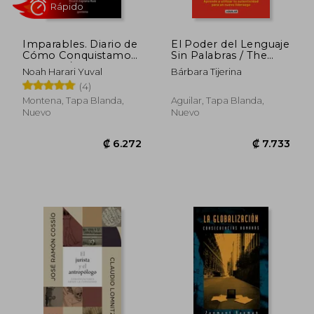
Imparables. Diario de
El Poder del Lenguaje
Cómo Conquistamos
Sin Palabras / The
la Tierra /
Power of Language
Noah Harari Yuval
Bárbara Tijerina
Unstoppable Us:
Without Words
(4)
How Humans T Ook
Over The World
Montena, Tapa Blanda,
Aguilar, Tapa Blanda,
Nuevo
Nuevo
₡ 22.198
₡ 10.4