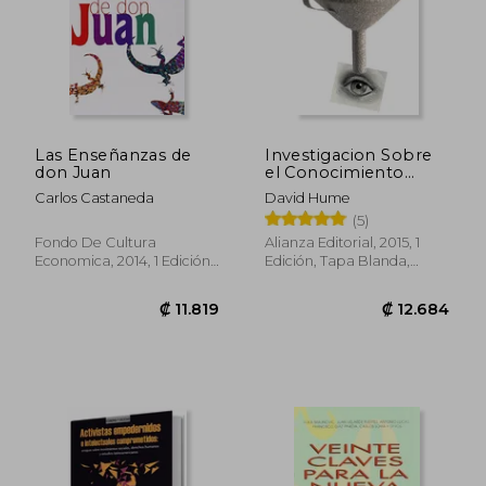
Las Enseñanzas de
Investigacion Sobre
don Juan
el Conocimiento
Humano
Carlos Castaneda
David Hume
(5)
Fondo De Cultura
Alianza Editorial, 2015, 1
Economica, 2014, 1 Edición,
Edición, Tapa Blanda,
Tapa Blanda, Nuevo
Nuevo
₡ 15.436
₡ 15.1