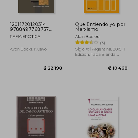
12011720120314
Que Entiendo yo por
9788497768757
Marxismo
8497
RAFIA EROTICA
Alain Badiou
(3)
Avon Books, Nuevo
Siglo Xxi Argentina, 2019, 1
Edición, Tapa Blanda,
Nuevo
₡ 11.452
₡ 20.7