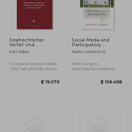
₡ 59.416
₡ 67.3
Strafrechtlicher
Social Media and
Verfall Und
Participatory
Rückgewinnungshilfe
Democracy: Public
Karl Huber
Martin, Shannon E.
Bei Der Insolvenz
Notice and the World
Des Täters (studien
Wide Web (en Inglés)
Zum
Centaurus Verlag & Media,
Peter Lang Inc.,
Wirtschaftsstrafrecht)
2016, Tapa Blanda, Nuevo
International Academic
(german Edition) (en
Publi, Tapa Dura, Nuevo
Alemán)