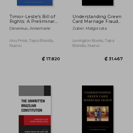
Timor-Leste's Bill of
Understanding Green
Rights: A Preliminary
Card Marriage Fraud
History (en Inglés)
(en Inglés)
Devereux, Annemarie
Zuber, Malgorzata
Anu Press, Tapa Blanda,
Lexington Books, Tapa
Nuevo
Blanda, Nuevo
₡ 118.421
₡ 30.7