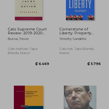
₡ 19.070
₡ 106.4
Cato Supreme Court
Cornerstone of
Review: 2019-2020
Liberty: Property
(en Inglés)
Rights in 21st Century
Burrus, Trevor
Timothy Sandefur
America
Cato Institute, Tapa
Cato Inst, Tapa Blanda,
Blanda, Nuevo
Nuevo