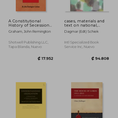
A Constitutional
cases, materials and
History of Secession
text on national,
(en Inglés)
supranational and
Graham, John Remington
Dagmar (edt) Schiek
international non-
discrimination
law,iuascommune
Shotwell Publishing LLC,
Intl Specialized Book
cass for the common
Tapa Blanda, Nuevo
Service Inc, Nuevo
law of europe
₡ 10.884
₡ 10.2