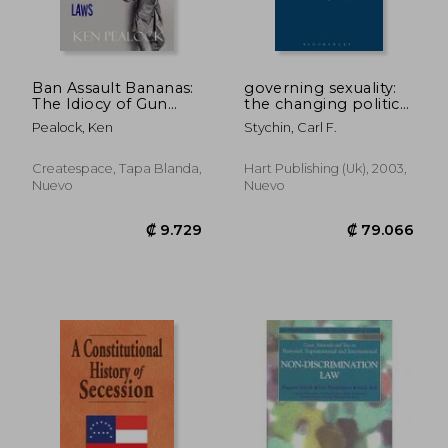
Ban Assault Bananas:
governing sexuality:
The Idiocy of Gun
the changing politics
Control Laws (en
of citizenship and law
Pealock, Ken
Stychin, Carl F.
Inglés)
reform (en Inglés)
Createspace, Tapa Blanda,
Hart Publishing (uk), 2003,
Nuevo
Nuevo
₡ 40.984
₡ 71.6