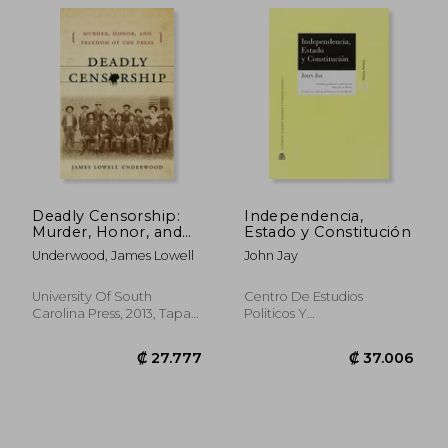
₡ 8.662
₡ 7.4
Deadly Censorship:
Independencia,
Murder, Honor, and
Estado y Constitución
Freedom of the Press
Underwood, James Lowell
John Jay
(en Inglés)
University Of South
Centro De Estudios
Carolina Press, 2013, Tapa
Politicos Y
Dura, Nuevo
Constitucionales, 2018, 1
Edición, Tapa Blanda,
Nuevo