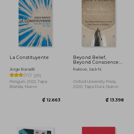
La Constituyente
Beyond Belief,
Beyond Conscience:
The Radical
₡ 15.876
₡ 12.6
Jorge Baradit
Rakove, Jack N.
Significance of the
(29)
Free Exercise of
Religion (Inalienable
Penguin, 2022, Tapa
Oxford University Press,
Rights) (en Inglés)
Blanda, Nuevo
2020, Tapa Dura, Nuevo