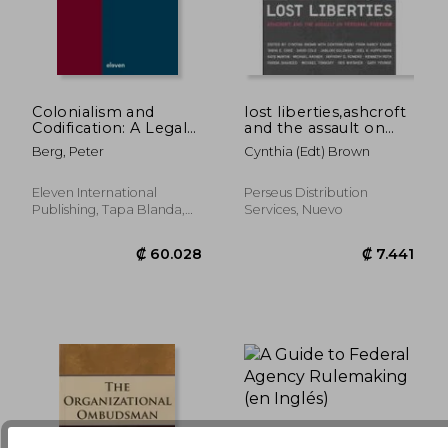
Colonialism and
lost liberties,ashcroft
Codification: A Legal
and the assault on
History of the
personal freedom
₡ 76.349
₡ 25.9
Berg, Peter
Cynthia (edt) Brown
Caribbean and the
Americas Volume 47
(en Inglés)
Eleven International
Perseus Distribution
Publishing, Tapa Blanda,
Services, Nuevo
Nuevo