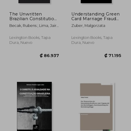
The Unwritten
Understanding Green
Brazilian Constitution:
Card Marriage Fraud
Human Rights in the
(en Inglés)
Becak, Rubens ; Lima, Jairo
Zuber, Malgorzata
Supremo Tribunal
; Bernardo De Oliveira,
Federal (en Inglés)
Cristina Godoy
Lexington Books, Tapa
Lexington Books, Tapa
Dura, Nuevo
Dura, Nuevo