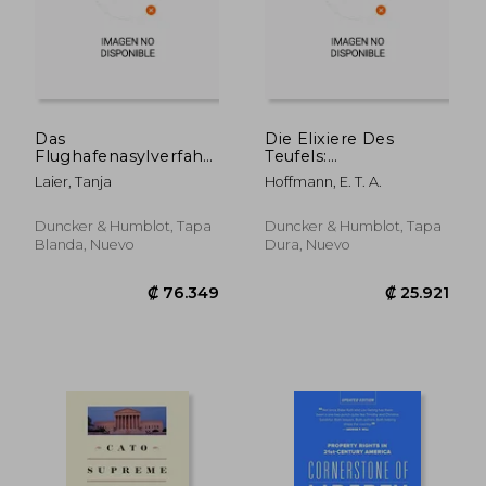
₡ 30.403
₡ 44.6
Das
Die Elixiere Des
Flughafenasylverfahren
Teufels:
Nach 18a Asylvfg in
Nachgelassene
Laier, Tanja
Hoffmann, E. T. A.
Rechtsvergleichender
Papiere Des Bruders
Perspektive (en
Medardus, Eines
Alemán)
Capuziners.
Duncker & Humblot, Tapa
Duncker & Humblot, Tapa
Herausgegeben Von
Blanda, Nuevo
Dura, Nuevo
Dem Verfasser Der
Phantasiestucke in C
(en Alemán)