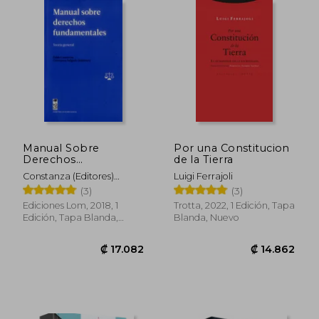
₡ 27.777
₡ 37.0
Manual Sobre
Por una Constitucion
Derechos
de la Tierra
Fundamentales
Constanza (Editores)
Luigi Ferrajoli
Contreras, Pablo Y
(3)
(3)
Salgado
Ediciones Lom, 2018, 1
Trotta, 2022, 1 Edición, Tapa
Edición, Tapa Blanda,
Blanda, Nuevo
Nuevo