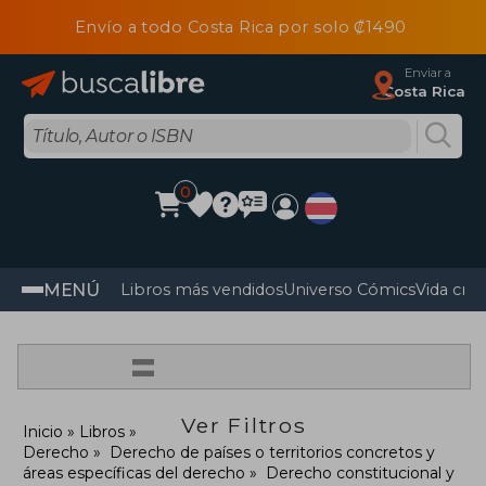
Envío a todo Costa Rica por solo ₡1490
Enviar a
Costa Rica
0
MENÚ
Libros más vendidos
Universo Cómics
Vida cris
=
Ver Filtros
Inicio
Libros
Derecho
Derecho de países o territorios concretos y
áreas específicas del derecho
Derecho constitucional y