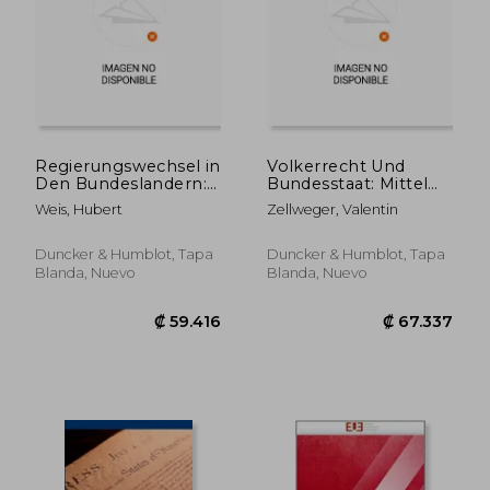
Regierungswechsel in
Volkerrecht Und
Den Bundeslandern:
Bundesstaat: Mittel
Verfassungspraxis
Des Volkerrechts Zur
Weis, Hubert
Zellweger, Valentin
Und Geltendes Recht
Vereinbarung Von
(en Alemán)
Staatsvertrags- Und
Bundesstaatsrecht
Duncker & Humblot, Tapa
Duncker & Humblot, Tapa
(en Alemán)
Blanda, Nuevo
Blanda, Nuevo
₡ 57.147
₡ 73.2