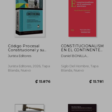
Código Procesal
CONSTITUCIONALISMO
Constitucional y su
EN EL CONTINENTE
jurisprudencia en el
AMERICANO, EL
Jurista Editores
Daniel BONILLA
Tribunal
MALDONADO
Constitucional
Jurista Editores, 2026, Tapa
Siglo Del Hombre, Tapa
₡ 12.663
₡ 13.3
Blanda, Nuevo
Blanda, Nuevo