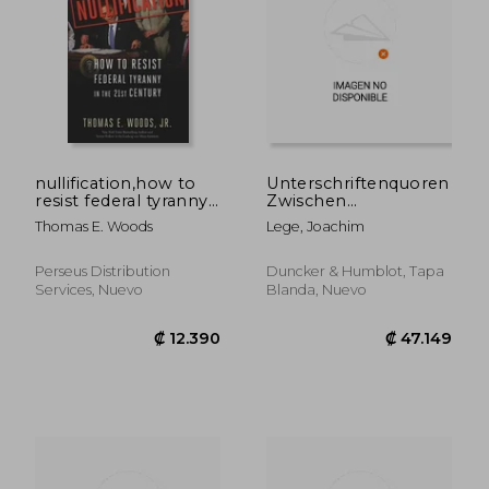
nullification,how to
Unterschriftenquoren
resist federal tyranny
Zwischen
in the 21st century
Parteienstaat Und
Thomas E. Woods
Lege, Joachim
Selbstverwaltung: Die
Rechtsprechung
Zum Kommunalen
Perseus Distribution
Duncker & Humblot, Tapa
Wahlvorschlagsrecht
Services, Nuevo
Blanda, Nuevo
(en Alemán)
₡ 30.403
₡ 40.9