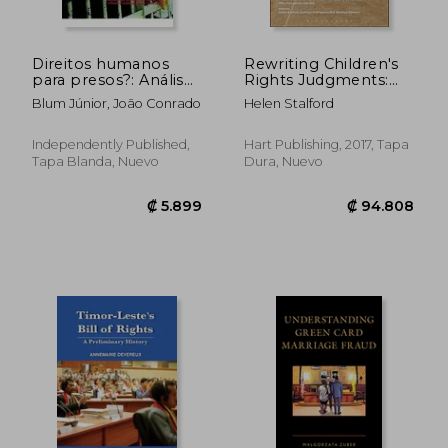
Direitos humanos
Rewriting Children's
para presos?: Análise
Rights Judgments:
do cumprimento aos
From Academic
Blum Júnior, João Conrado
Helen Stalford
tratados
Vision to new
internacionais
Practice (en Inglés)
ratificados pelo Brasil
Independently Published,
Hart Publishing, 2017, Tapa
e seus reflexos na
Tapa Blanda, Nuevo
Dura, Nuevo
saúde mental dos
condena (en
Portugués)
₡ 17.952
₡ 94.8