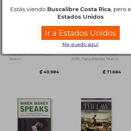
Estás viendo
Buscalibre Costa Rica
, pero 
Estados Unidos
the organizational
A Guide to Federal
Ir a Estados Unidos
ombudsman,origins,
Agency Rulemaking
roles, and operations
(en Inglés)
Charles L. Howard
Lubbers, Jeffrey S.
a legal guide
Me quedo aquí
Natl Book Network, 2011,
American Bar Association,
₡ 6.469
₡ 5.7
Nuevo
2019, Tapa Blanda, Nuevo