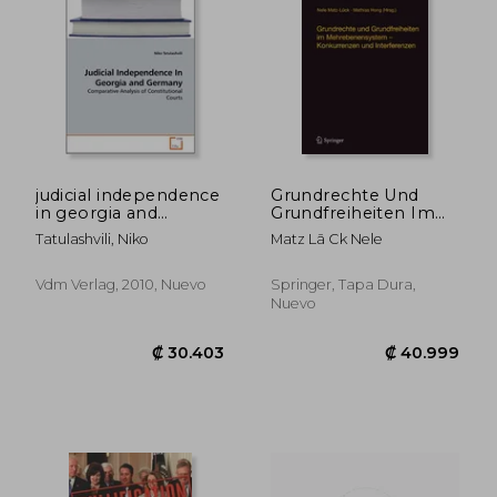
judicial independence
Grundrechte Und
in georgia and
Grundfreiheiten Im
germany (en Inglés)
Mehrebenensystem -
Tatulashvili, Niko
Matz Lã Ck Nele
Konkurrenzen Und
Interferenzen (Beitr
GE Zum Ausl
Vdm Verlag, 2010, Nuevo
Springer, Tapa Dura,
Ndischen Ffentlichen
Nuevo
Recht Und V
Lkerrecht)
₡ 15.876
₡ 15.7