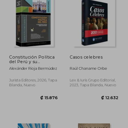
₡ 17.082
₡ 14.8
Constitución Política
Casos celebres
del Perú y su
jurisprudencia en
Alexánder Rioja Bermúdez
Raúl Chaname Orbe
nuestro Tribunal
Constitucional
Jurista Editores, 2026, Tapa
Lex & Iuris Grupo Editorial,
Blanda, Nuevo
2023, Tapa Blanda, Nuevo