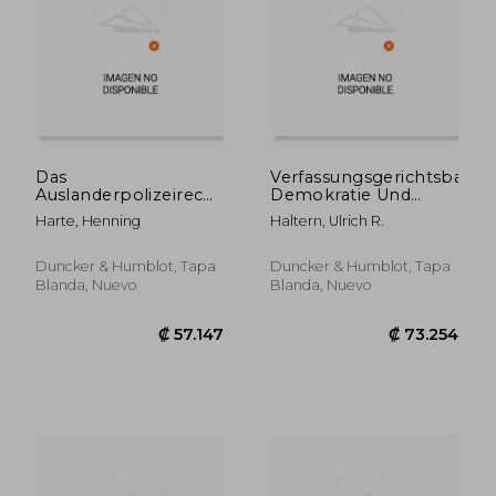
Das
Verfassungsgerichtsbarkei
Auslanderpolizeirecht
Demokratie Und
Der Bundesrepublik
Misstrauen: Das
Harte, Henning
Haltern, Ulrich R.
Deutschland Und Der
Bundesverfassungsgericht
Vereinigten Staaten
in Einer
Von Amerika Im
Verfassungstheorie
Duncker & Humblot, Tapa
Duncker & Humblot, Tapa
Vergleich (en
Zwischen Populismus
Blanda, Nuevo
Blanda, Nuevo
Alemán)
Und Progressivismu
(en Alemán)
₡ 12.390
₡ 47.1