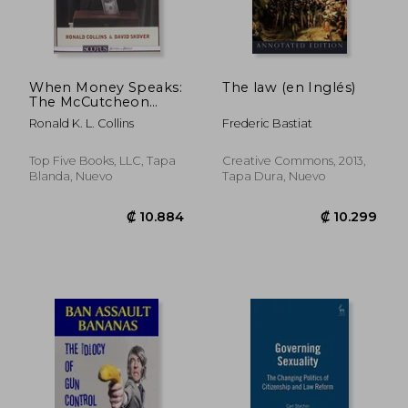
When Money Speaks:
The law (en Inglés)
The McCutcheon
Decision, Campaign
Ronald K. L. Collins
Frederic Bastiat
Finance Laws, and
the First Amendment
Top Five Books, LLC, Tapa
Creative Commons, 2013,
Blanda, Nuevo
Tapa Dura, Nuevo
₡ 60.028
₡ 7.4