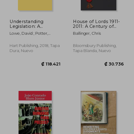
Understanding
House of Lords 1911-
Legislation: A
2011: A Century of
Practical Guide to
Non-Reform (en
Lowe, David ; Potter,
Ballinger, Chris
Statutory
Inglés)
Charlie
Interpretation (en
Inglés)
Hart Publishing, 2018, Tapa
Bloomsbury Publishing,
Dura, Nuevo
Tapa Blanda, Nuevo
₡ 9.729
₡ 79.0