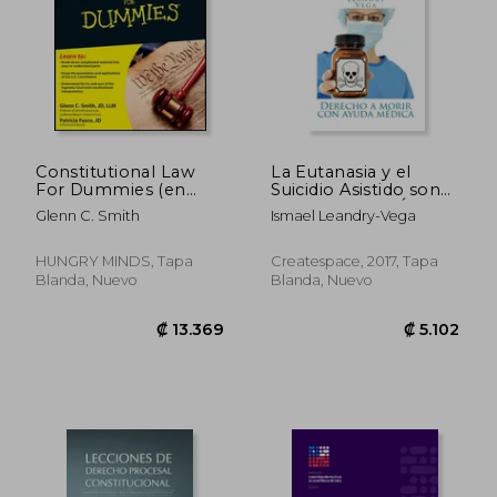
Constitutional Law
La Eutanasia y el
For Dummies (en
Suicidio Asistido son
Inglés)
Actos Buenos, Éticos
Glenn C. Smith
Ismael Leandry-Vega
y Necesarios:
Derecho a Morir con
Ayuda Médica
HUNGRY MINDS, Tapa
Createspace, 2017, Tapa
Blanda, Nuevo
Blanda, Nuevo
₡ 13.369
₡ 5.1