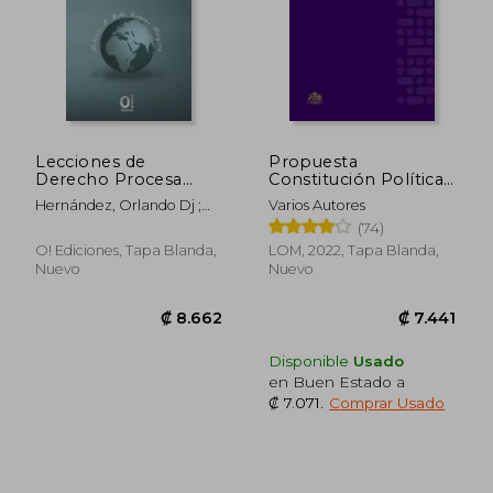
Lecciones de
Propuesta
Derecho Procesa
Constitución Política
Constitucional:
de la República de
Hernández, Orlando Dj ;
Varios Autores
Procesos judiciales de
Chile 2022
Bello Lozano Márquez,
(74)
naturaleza
Antonio J.
constitucional
O! Ediciones, Tapa Blanda,
LOM, 2022, Tapa Blanda,
Nuevo
Nuevo
Disponible
Usado
en Buen Estado a
₡ 7.071
.
Comprar Usado