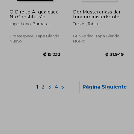
₡ 5.899
₡ 94.8
O Direito À Igualdade
Der Mustererlass der
Na Constituição
Innenministerkonferenz
Brasileira:
zum Umgang mit
Lages Lobo, Barbara
Trester, Tobias
Comentários ao
den Reichsflaggen.
Natalia
Estatuto da Igualdade
Zurschaustellung der
Racial e a
Reichskriegsflagge
Createspace, Tapa Blanda,
Grin Verlag, Tapa Blanda,
Constitucionalidade
(en Alemán)
Nuevo
Nuevo
das Ações Afirmativas
na Educaçã (en
Portugués)
1
2
3
4
5
Página Siguiente