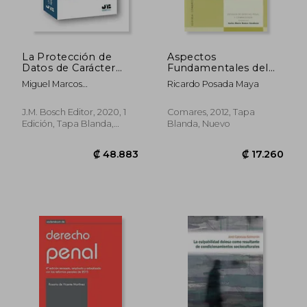
La Protección de
Aspectos
Datos de Carácter
Fundamentales del
Personal en la Justicia
Delito Continuado
Miguel Marcos
Ricardo Posada Maya
Penal: 10 (Colección
Ayj&Oacute;N
Penal J. M. Bosch
Editor)
J.M. Bosch Editor, 2020, 1
Comares, 2012, Tapa
Edición, Tapa Blanda,
Blanda, Nuevo
Nuevo
₡ 42.057
₡ 26.5