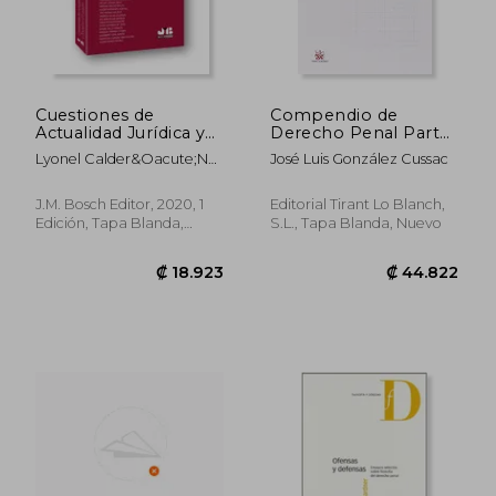
Cuestiones de
Compendio de
₡ 15.917
₡ 19.3
Actualidad Jurídica y
Derecho Penal Parte
Social en el Ecuador
General 4ª Edición
Lyonel Calder&Oacute;N
José Luis González Cussac
2014 (Manuales de
Tello
Derecho Penal)
J.M. Bosch Editor, 2020, 1
Editorial Tirant Lo Blanch,
Edición, Tapa Blanda,
S.L., Tapa Blanda, Nuevo
Nuevo