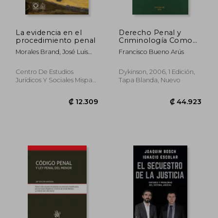
La evidencia en el
Derecho Penal y
procedimiento penal
Criminología Como
Fundamento de la
Morales Brand, José Luis
Francisco Bueno Arús
Política Criminal.
Eloy
Estudios en
Homenaje al Profesor
Centro De Estudios
Dykinson, 2006, 1 Edición,
Alfonso Serrano
Jurídicos Y Sociales Mispat,
Tapa Blanda, Nuevo
Gómez
2023, Tapa Blanda, Nuevo
(Encuadernado)
₡ 17.428
₡ 16.1