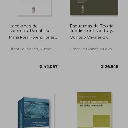
Lecciones de
Esquemas de Teoria
Derecho Penal Parte
Juridica del Delito y
General 3ª Edición
de la Pena Tomo xix
María Rosa Moreno Torres
Quintero Olivares G /
2016
Herrera
Carbonell Mateu Jc /
Morales Prats F / Garcia
Tirant Lo Blanch, Nuevo
Tirant Lo Blanch, Nuevo
Rivas N / Alvarez Garcia Fj (
Dirs )
₡ 13.646
₡ 48.0