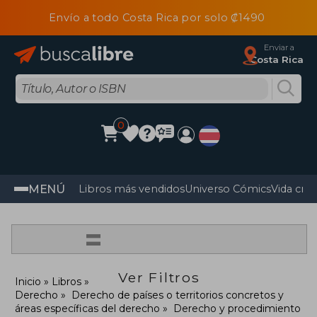
Envío a todo Costa Rica por solo ₡1490
Enviar a
Costa Rica
0
MENÚ
Libros más vendidos
Universo Cómics
Vida cris
=
Ver Filtros
Inicio
Libros
Derecho
Derecho de países o territorios concretos y
áreas específicas del derecho
Derecho y procedimiento