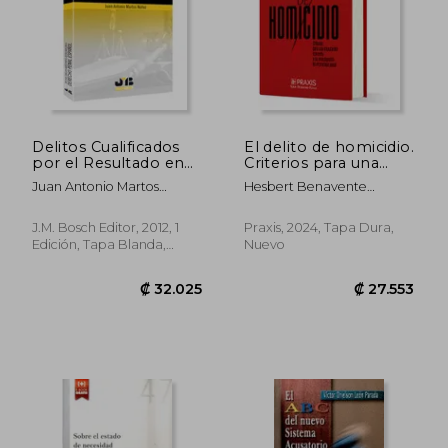
Delitos Cualificados
El delito de homicidio.
por el Resultado en
Criterios para una
el Derecho Penal
imputación concreta
Juan Antonio Martos
Hesbert Benavente
Español.
y su investigación en
Núñez
Chorres
el proceso penal.
J.M. Bosch Editor, 2012, 1
Praxis, 2024, Tapa Dura,
Edición, Tapa Blanda,
Nuevo
Nuevo