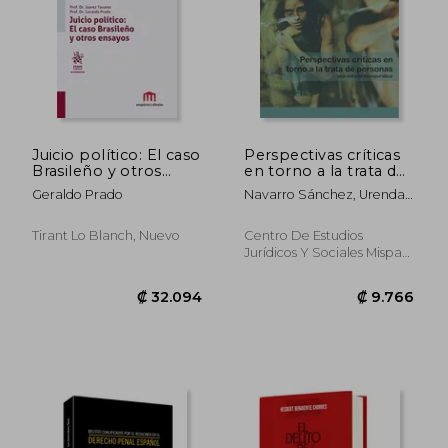
Juicio político: El caso
Perspectivas críticas
Brasileño y otros
en torno a la trata de
ensayos
personas. Una mirada
Geraldo Prado
Navarro Sánchez, Urenda
sociojurídica
Queletzú (Coord.)
Tirant Lo Blanch, Nuevo
Centro De Estudios
Jurídicos Y Sociales Mispat,
2016, Tapa Blanda, Nuevo
₡ 32.094
₡ 9.7