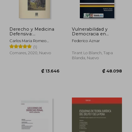
Derecho y Medicina
Vulnerabilidad y
Defensiva:
Democracia en
Legitimidad y Límites
Iberoamérica
Carlos Maria Romeo
Federico Aznar
de la Intervención
(Monografías)
Casabona
(1)
Penal
Comares, 2020, Nuevo
Tirant Lo Blanch, Tapa
Blanda, Nuevo
₡ 24.114
₡ 26.6