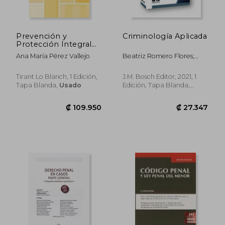
Prevención y
Criminología Aplicada
Protección Integral
Frente a la Violencia
Ana María Pérez Vallejo
Beatriz Romero Flores;
Infantil: Un Enfoque
Ana L. Cuervo
Desde los Derechos
Garc&Iacute;A; Agustina
de Niños, Niñas y
Tirant Lo Blanch, 1 Edición,
J.M. Bosch Editor, 2021, 1
Mar&Iacute;A Vinagre
Adolescentes
Tapa Blanda,
Usado
Edición, Tapa Blanda,
Gonz&Aacute;Lez; Marta
Nuevo
Mar&Iacute;A Aguilar
C&Aacute;Rceles; David
Canter; Esther
Fern&Aacute;Ndez Molina;
Javier Gustavo
Fern&Aacute;Ndez
Teruelo; David Garriga
Guitart; Em
₡ 13.030
₡ 10.9