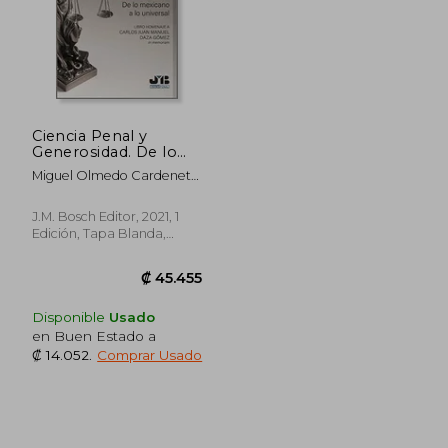
₡ 34.793
₡ 12.1
Ciencia Penal y
Generosidad. De lo
Mexicano a lo
Miguel Olmedo Cardenete;
Universal. Libro
Miguel Ángel Núñez Paz;
Homenaje a Carlos
Nieves Sanz Mulas; Miguel
Juan Manuel Daza
J.M. Bosch Editor, 2021, 1
Polaino-Orts
Gómez. In
Edición, Tapa Blanda,
Memoriam. 14
Nuevo
(Colección Penal J.
Me Bosch Editor)
Disponible
Usado
en Buen Estado a
₡ 14.052
.
Comprar Usado