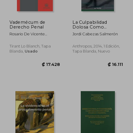
Vademécum de
La Culpabilidad
Derecho Penal
Dolosa Como
Resultante de
Rosario De Vicente
Jordi Cabezas Salmerón
Condicionamientos
Martínez
Socioculturales
Tirant Lo Blanch, Tapa
Anthropos, 2014, 1 Edición,
Blanda,
Usado
Tapa Blanda, Nuevo
₡ 48.883
₡ 17.2