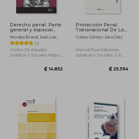
Derecho penal. Parte
Protección Penal
general y especial
Transnacional De Los
aplicada
Mercados Financieros
Morales Brand, José Luis
Carlos Gómez-Jara Díez
Eloy
(1)
Centro De Estudios
Marcial Pons Ediciones
Jurídicos Y Sociales Mispa,
Jurídicas Y Sociales. S.A.,
2024, Tapa Blanda, Nuevo
Nuevo
₡ 17.428
₡ 51.1