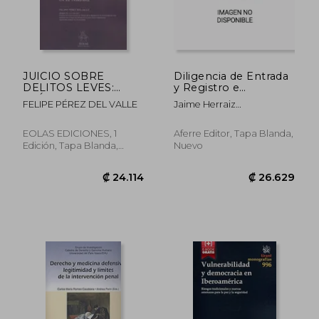
JUICIO SOBRE
Diligencia de Entrada
DELITOS LEVES:
y Registro e
GUÍA PARA
Inviolabilidad de
FELIPE PÉREZ DEL VALLE
Jaime Herraiz
ABOGADOS EN EL
Domicilio: Análisis
Pag&Eacute;S;
TRIBUNAL (EOLAS
Integral y Cuestiones
Ra&Uacute;L D&Iacute;Az
₡ 59.234
₡ 15.3
TÉCNCIO)
Prácticas
EOLAS EDICIONES, 1
Aferre Editor, Tapa Blanda,
S&Aacute;Ez
Edición, Tapa Blanda,
Nuevo
Nuevo