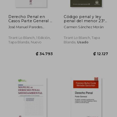
Derecho Penal en
Código penal y ley
Casos Parte General -
penal del menor 23ª
Estudio Analítico-
Ed. 2015 (Textos
José Manuel Paredes
Carmen Sánchez Morán
Práctico-
Legales)
Castañón
Tirant Lo Blanch, 1 Edición,
Tirant Lo Blanch, Tapa
Tapa Blanda, Nuevo
Blanda,
Usado
₡ 14.852
₡ 25.3