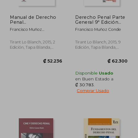
Manual de Derecho
Derecho Penal Parte
Penal
General 9ª Edición
Medioambiental 2ª
2015 (Manuales de
Francisco Muñoz
Francisco Muñoz Conde
Edición 2015
Derecho Penal)
Conde,María Del Carmen
(Manuales de
López Peregrín,Pastora
Derecho Penal)
Tirant Lo Blanch, 2015, 2
Tirant Lo Blanch, 2015, 9
García Álvarez
Edición, Tapa Blanda,
Edición, Tapa Blanda,
Nuevo
Nuevo
Disponible
Usado
en Buen Estado a
₡ 30.783
.
Comprar Usado
₡ 109.950
₡ 27.3