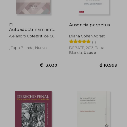
El
Ausencia perpetua
Autoadoctrinamiento
Pasivo y su Relación
Alejandro Cote&Ntilde;O
Diana Cohen Agrest
con la Libertad
Mu&Ntilde;Oz
(1)
Ideológica y el
Principio de Lesividad
, Tapa Blanda, Nuevo
DEBATE, 2013, Tapa
(Monografías)
Blanda,
Usado
₡ 18.923
₡ 44.8