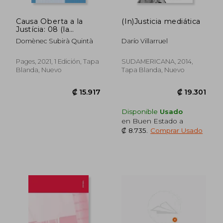
₡ 11.747
₡ 26.7
Causa Oberta a la
(In)Justicia mediática
Justícia: 08 (la
Guspira) (en Catalán)
Domènec Subirà Quintà
Darío Villarruel
Pages, 2021, 1 Edición, Tapa
SUDAMERICANA, 2014,
Blanda, Nuevo
Tapa Blanda, Nuevo
Disponible
Usado
en Buen Estado a
₡ 8.735
.
Comprar Usado