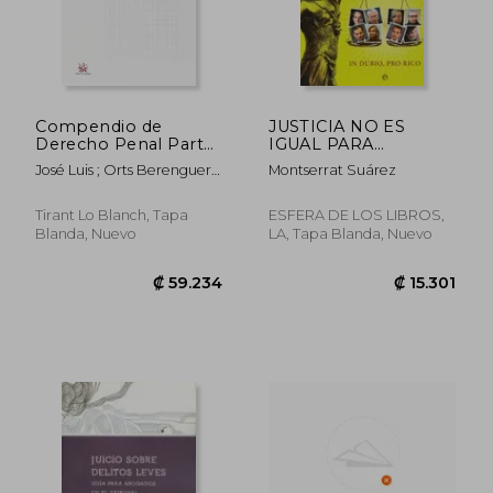
Compendio de
JUSTICIA NO ES
Derecho Penal Parte
IGUAL PARA
₡ 70.139
₡ 27.2
General
TODOS,LA
José Luis ; Orts Berenguer,
Montserrat Suárez
Enrique González Cussac
Tirant Lo Blanch, Tapa
ESFERA DE LOS LIBROS,
Blanda, Nuevo
LA, Tapa Blanda, Nuevo