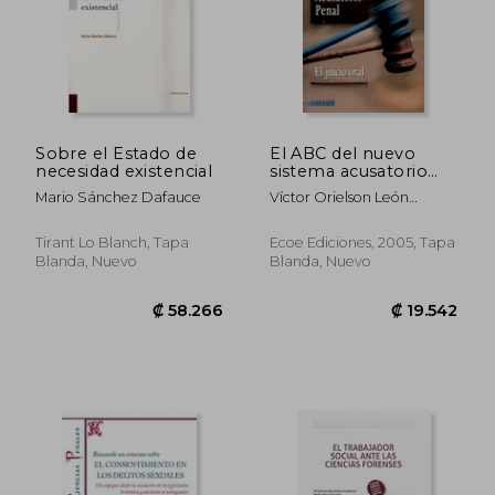
₡ 32.025
₡ 27.5
Sobre el Estado de
El ABC del nuevo
necesidad existencial
sistema acusatorio
penal: el juicio oral
Mario Sánchez Dafauce
Víctor Orielson León
Parada
Tirant Lo Blanch, Tapa
Ecoe Ediciones, 2005, Tapa
Blanda, Nuevo
Blanda, Nuevo