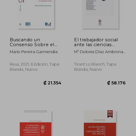
₡ 58.266
₡ 19.5
Buscando un
El trabajador social
Consenso Sobre el
ante las ciencias
Consentimiento en
forenses
Mario Pereira Garmendia
Mª Dolores Díaz Ambrona
los Delitos Sexuales:
Bardají
Un Enfoque Desde la
Evolución de la
Reus, 2021, 6 Edición, Tapa
Tirant Lo Blanch, Tapa
Legislación Británica y
Blanda, Nuevo
Blanda, Nuevo
un Aviso a
Navegantes (o a
Legisladores Ociosos):
6 (Ciencias Penales)