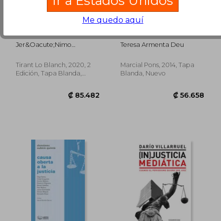
Ir a Estados Unidos
Me quedo aquí
Doctrina Penal
Estudios de Justicia
Actualizada 2ª Edición
Penal
2020 (Monografías)
Jer&Oacute;Nimo
Teresa Armenta Deu
Garc&Iacute;A San
Mart&Iacute;N
Tirant Lo Blanch, 2020, 2
Marcial Pons, 2014, Tapa
Edición, Tapa Blanda,
Blanda, Nuevo
Nuevo