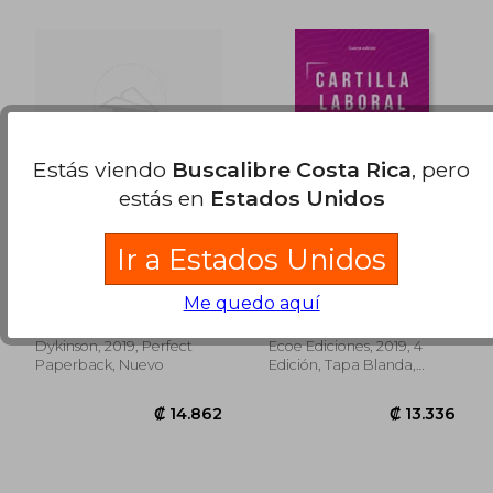
₡ 23.869
₡ 13.3
Estás viendo
Buscalibre Costa Rica
, pero
estás en
Estados Unidos
Ir a Estados Unidos
Baja Como Causa de
Cartilla laboral 2019 -
Finalizacion Societaria
4ta edición
Entre la Persona
Francisco Jav Ier Arrieta
Edinson Sabogal Bernal
Me quedo aquí
Socia y la Sociedad
Idiakez
Dykinson, 2019, Perfect
Ecoe Ediciones, 2019, 4
Paperback, Nuevo
Edición, Tapa Blanda,
Nuevo