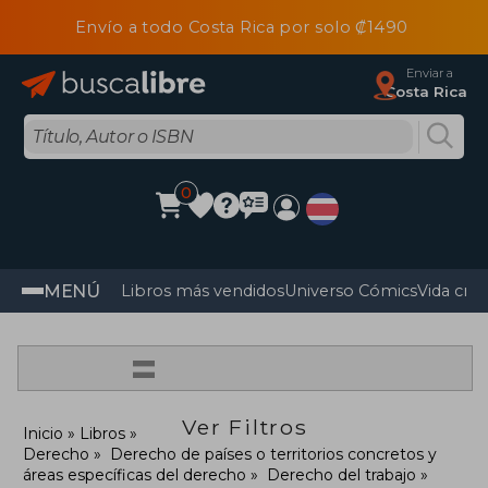
Envío a todo Costa Rica por solo ₡1490
Enviar a
Costa Rica
0
MENÚ
Libros más vendidos
Universo Cómics
Vida cris
=
Ver Filtros
Inicio
Libros
Derecho
Derecho de países o territorios concretos y
áreas específicas del derecho
Derecho del trabajo