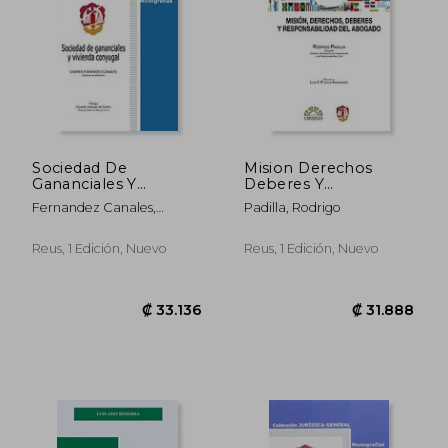
₡ 17.656
₡ 377.4
Sociedad De
Mision Derechos
Gananciales Y
Deberes Y
Vivienda Conyugal
Responsabilidad Del
Fernandez Canales,
Padilla, Rodrigo
Abogado
Carmen
Reus, 1 Edición, Nuevo
Reus, 1 Edición, Nuevo