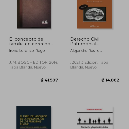
El concepto de
Derecho Civil
familia en derecho
Patrimonial.
español: un estudio
Selección de Casos
Irene Lorenzo-Rego
Alejandro Rosillo
interdisciplinar
Prácticos.
Fair&Eacute;N
Obligaciones y
Contratos, Reales e
₡ 16.095
₡ 18.3
J. M. BOSCH EDITOR, 2014,
, 2021, 3 Edición, Tapa
Inmobiliario Registral:
Tapa Blanda, Nuevo
Blanda, Nuevo
Obra Adaptada al
Grado en Derecho