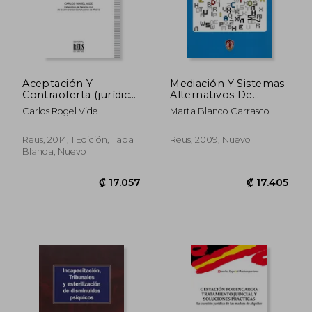
Aceptación Y
Mediación Y Sistemas
Contraoferta (jurídica
Alternativos De
General-monografías)
Resolución De
Carlos Rogel Vide
Marta Blanco Carrasco
Conflictos. Una Visión
Jurídica
Reus, 2014, 1 Edición, Tapa
Reus, 2009, Nuevo
Blanda, Nuevo
₡ 86.851
₡ 23.1