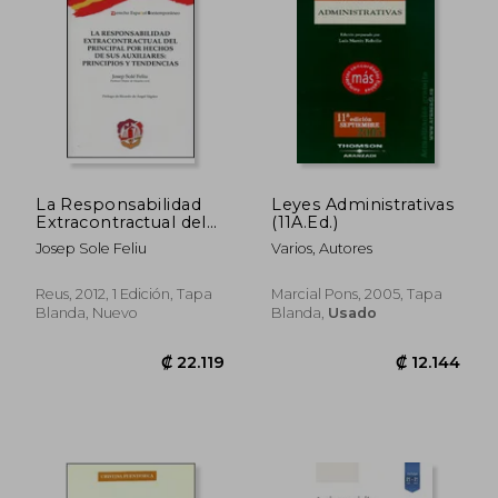
La Responsabilidad
Leyes Administrativas
Extracontractual del
(11A.Ed.)
Principal por Hechos
Josep Sole Feliu
Varios, Autores
de sus Auxiliares:
Principios y
Tendencias
Reus, 2012, 1 Edición, Tapa
Marcial Pons, 2005, Tapa
Blanda, Nuevo
Blanda,
Usado