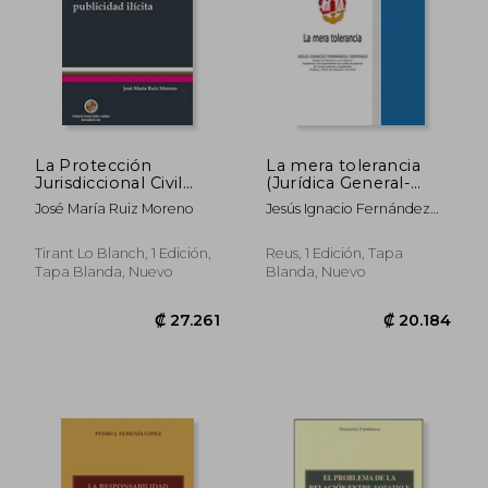
₡ 19.387
₡ 29.8
La Protección
La mera tolerancia
Jurisdiccional Civil
(Jurídica General-
Frente a la Publicidad
Monografías)
José María Ruiz Moreno
Jesús Ignacio Fernández
Ilícita (Monografías)
Domingo
Tirant Lo Blanch, 1 Edición,
Reus, 1 Edición, Tapa
Tapa Blanda, Nuevo
Blanda, Nuevo