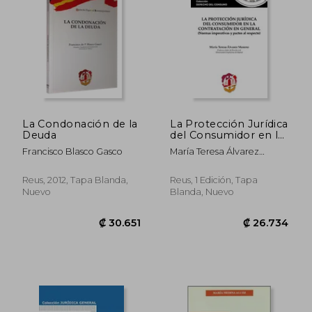
La Condonación de la
La Protección Jurídica
Deuda
del Consumidor en la
Contratación en
Francisco Blasco Gasco
María Teresa Álvarez
General: Normas
Moreno
Imperativas y Pactos
al Respecto
Reus, 2012, Tapa Blanda,
Reus, 1 Edición, Tapa
Nuevo
Blanda, Nuevo