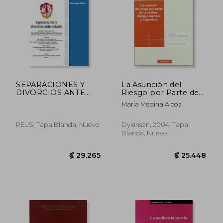
₡ 70.139
₡ 18.5
SEPARACIONES Y
La Asunción del
DIVORCIOS ANTE
Riesgo por Parte de
NOTARIO (En papel)
la Víctima: Riesgos
María Medina Alcoz
Taurinos y Deportivos
REUS, Tapa Blanda, Nuevo
Dykinson, 2004, Tapa
Blanda, Nuevo