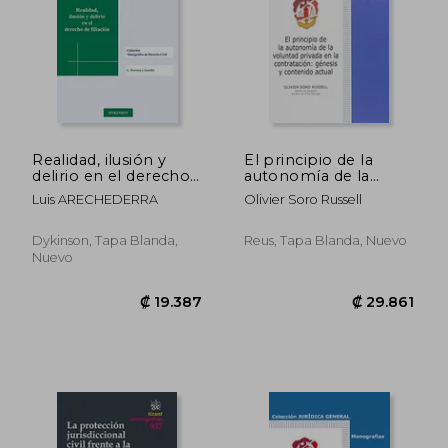
₡ 33.136
₡ 31.8
Realidad, ilusión y
El principio de la
delirio en el derecho
autonomía de la
de filiación
voluntad privada en la
Luis ARECHEDERRA
Olivier Soro Russell
contratación: génesis
y contenido actual
(Jurídica General-
Dykinson, Tapa Blanda,
Reus, Tapa Blanda, Nuevo
Monografías)
Nuevo