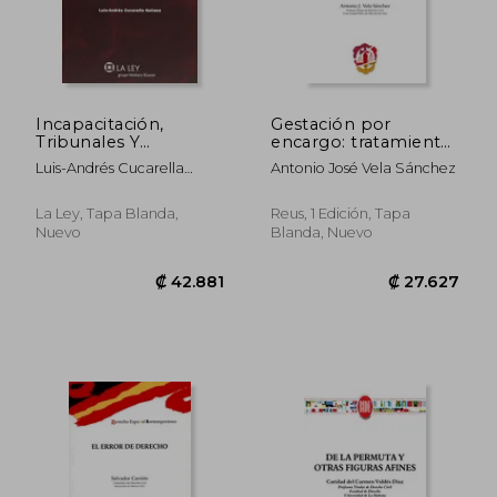
Incapacitación,
Gestación por
Tribunales Y
encargo: tratamiento
Esterilización De
judicial y soluciones
Luis-Andrés Cucarella
Antonio José Vela Sánchez
Disminuidos
prácticas: La cuestión
Galiana
Psíquicos
jurídica de las madres
(Monografías Proceso
de alquiler (Derecho
La Ley, Tapa Blanda,
Reus, 1 Edición, Tapa
Civil Práctico)
Español
Nuevo
Blanda, Nuevo
Contemporáneo)
₡ 17.057
₡ 17.4