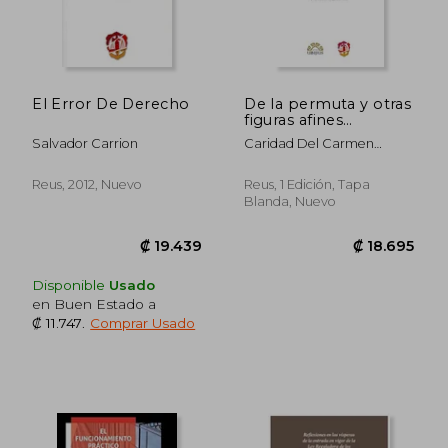
El Error De Derecho
De la permuta y otras
figuras afines
(Biblioteca
Salvador Carrion
Caridad Del Carmen
Iberoamericana de
Valdés Díaz
Derecho)
Reus, 2012, Nuevo
Reus, 1 Edición, Tapa
Blanda, Nuevo
Disponible
Usado
en Buen Estado a
₡ 11.747
.
Comprar Usado
₡ 42.881
₡ 27.6