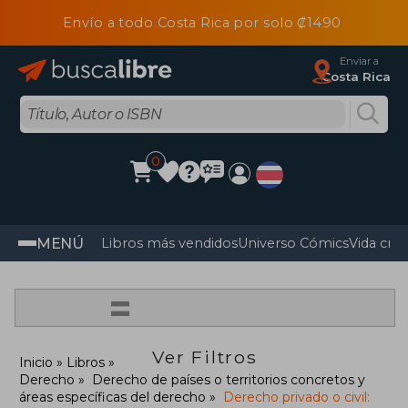
Envío a todo Costa Rica por solo ₡1490
Enviar a
Costa Rica
0
MENÚ
Libros más vendidos
Universo Cómics
Vida cris
=
Ver Filtros
Inicio
Libros
Derecho
Derecho de países o territorios concretos y
áreas específicas del derecho
Derecho privado o civil: