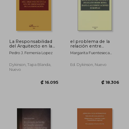
La Responsabilidad
el problema de la
del Arquitecto en la
relación entre
ley de Ordenacion de
novatio y delegatio
₡ 27.261
₡ 20.1
Pedro J. Femenia Lopez
Margarita Fuenteseca
la e Dificacion
desde roma hasta las
Degeneffe
codificaciones
europeas
Dykinson, Tapa Blanda,
Ed. Dykinson, Nuevo
Nuevo