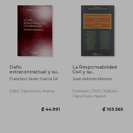
₡ 67.342
₡ 20.1
Daño
La Responsabilidad
extracontractual y su
Civil y su
reparacion
Problematica Actual
Francisco Javier García Gil
Juan Antonio Moreno
Martínez
Dilex, Tapa Dura, Nuevo
Dykinson, 2007, 1 Edición,
Tapa Dura, Nuevo