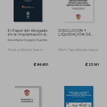
El Papel del Abogado
DISOLUCIÓN Y
en la Implantación de
LIQUIDACIÓN DE
los Principios Ruggie
LOS REGÍMENES
Ana María Ovejero Puente
MATRIMONIALES.
SOCIEDAD DE
GANAN
Tirant Lo Blanch, Nuevo
REUS, Tapa Blanda, Nuevo
₡ 41.507
₡ 14.8