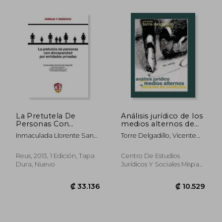
₡ 33.445
₡ 18.3
La Pretutela De
Análisis jurídico de los
Personas Con
medios alternos de
Discapacidad Por
solución de conflictos
Inmaculada Llorente San
Torre Delgadillo, Vicente
Entidades Privadas
Segundo
(Coord.)
(familia Y Derecho)
Reus, 2013, 1 Edición, Tapa
Centro De Estudios
Dura, Nuevo
Jurídicos Y Sociales Mispat,
2015, Tapa Blanda, Nuevo