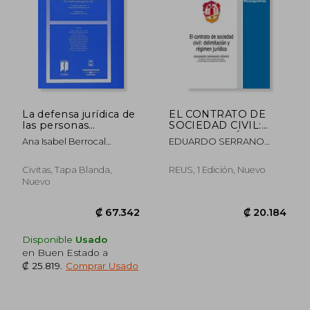
La defensa jurídica de
EL CONTRATO DE
las personas
SOCIEDAD CIVIL:
vulnerables (Estudios
DELIMITACIÓN Y
Ana Isabel Berrocal
EDUARDO SERRANO
y Comentarios de
RÉGIMEN JURÍDICO
Lanzarot
GOMEZ
Legislación)
(En papel)
Civitas, Tapa Blanda,
REUS, 1 Edición, Nuevo
Nuevo
Disponible
Usado
en Buen Estado a
₡ 25.819
.
Comprar Usado