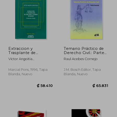
Extraccion y
Temario Práctico de
Trasplante de
Derecho Civil.: Parte
Organos y Tejidos
General.
Victor Angoitia
Raul Acebes Cornejo
Humanos
Gorostiaga,Jacinto Gil
Rodriguez (Prologo)
Marcial Pons, 1996, Tapa
J.M. Bosch Editor, Tapa
Blanda, Nuevo
Blanda, Nuevo
₡ 100.765
₡ 33.2