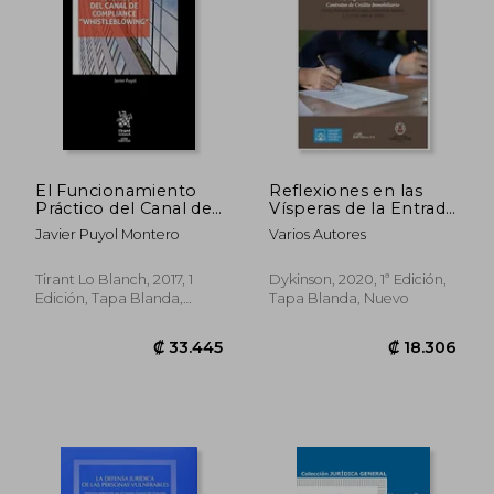
El Funcionamiento
Reflexiones en las
Práctico del Canal de
Vísperas de la Entrada
Compliance
en Vigor de la ley
Javier Puyol Montero
Varios Autores
"Whistleblowing"
Reguladora de los
(Guías Prácticas)
Contratos de Crédito
Inmobiliario. Mesas
Tirant Lo Blanch, 2017, 1
Dykinson, 2020, 1ª Edición,
Redondas del Colegio
Edición, Tapa Blanda,
Tapa Blanda, Nuevo
Notarial de Madrid. 1,
Nuevo
2 y 3 de Abril de 2019
₡ 19.439
₡ 18.6