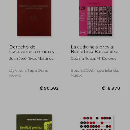
₡ 58.410
₡ 65.8
Derecho de
La audiencia previa:
sucesiones común y
Biblioteca Básica de
foral. Tomo II: 2
Práctica Procesal nº
Juan José Rivas Martínez
Codina Rossá, Mª Dolores
129 (Biblioteca Basica)
Dykinson, Tapa Dura,
Bosch, 2009, Tapa Blanda,
Nuevo
Nuevo