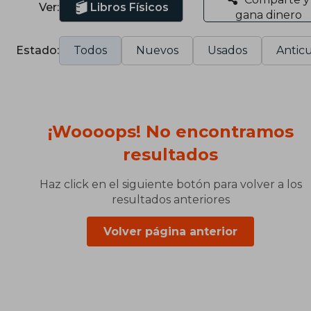
Ver:
Libros Físicos
gana dinero
Estado:
Todos
Nuevos
Usados
Anticu
¡Woooops! No encontramos
resultados
Haz click en el siguiente botón para volver a los
resultados anteriores
Volver página anterior