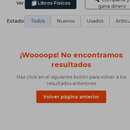
Ver:
Libros Físicos
gana dinero
Estado:
Todos
Nuevos
Usados
Anticu
¡Woooops! No encontramos
resultados
Haz click en el siguiente botón para volver a los
resultados anteriores
Volver página anterior