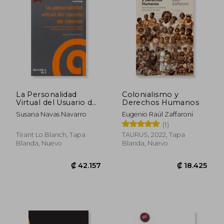
₡ 13.072
₡ 42.1
La Personalidad
Colonialismo y
Virtual del Usuario de
Derechos Humanos
Internet (Derecho y
Susana Navas Navarro
Eugenio Raúl Zaffaroni
Tic's)
(1)
Tirant Lo Blanch, Tapa
TAURUS, 2022, Tapa
Blanda, Nuevo
Blanda, Nuevo