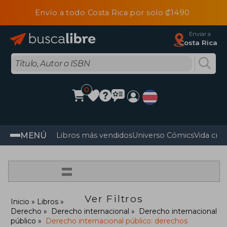
Envío a todo Costa Rica por solo ₡1490
Enviar a
Costa Rica
0
MENÚ
Libros más vendidos
Universo Cómics
Vida cris
=
Ver Filtros
Inicio
Libros
Derecho
Derecho internacional
Derecho internacional
público
Derecho internacional público: derechos