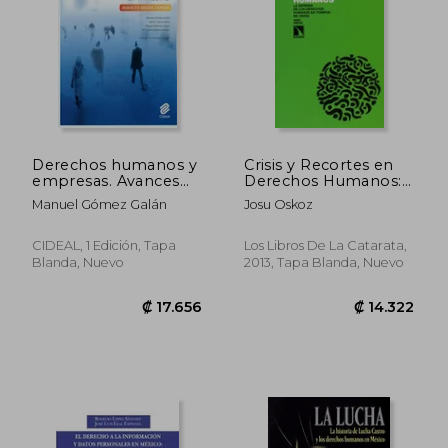
Derechos humanos y
Crisis y Recortes en
empresas. Avances
Derechos Humanos:
desde España
La Defensa de los
Manuel Gómez Galán
Josu Oskoz
Derechos Humanos
en Tiempos de Crisis
CIDEAL, 1 Edición, Tapa
Los Libros De La Catarata,
₡ 17.082
₡ 68.2
Blanda, Nuevo
2013, Tapa Blanda, Nuevo