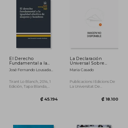
₡ 34.118
₡ 8.7
El Derecho
La Declaración
Fundamental a la
Universal Sobre
Igualdad Efectiva de
Bioética y Derechos
José Fernando Lousada
Maria Casado
Mujeres y Hombres
Humanos de la
Arochena
Unesco y la
Discapacidad
Tirant Lo Blanch, 2014, 1
Publicacions I Edicions De
Edición, Tapa Blanda,
La Universitat De
Nuevo
Barcelona, 2014, 1ª Edición,
Tapa Blanda, Nuevo