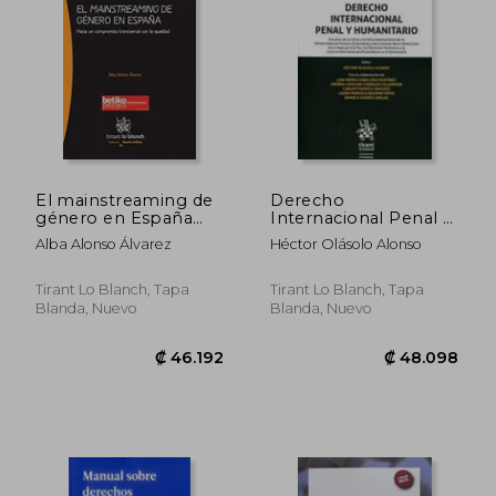
₡ 42.157
₡ 18.4
El mainstreaming de
Derecho
género en España
Internacional Penal y
(Serie Ciencia Política)
Humanitario
Alba Alonso Álvarez
Héctor Olásolo Alonso
Tirant Lo Blanch, Tapa
Tirant Lo Blanch, Tapa
Blanda, Nuevo
Blanda, Nuevo