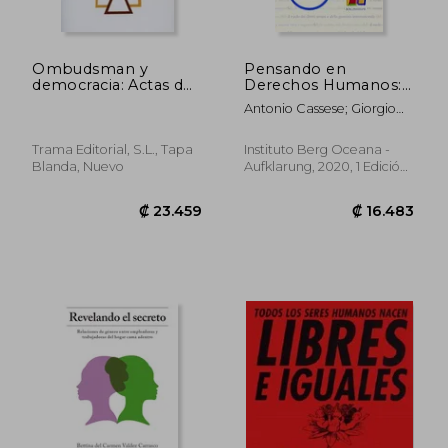
Ombudsman y
Pensando en
democracia: Actas del
Derechos Humanos:
II Congreso
Reflexiones Desde el
Antonio Cassese; Giorgio
Internacional del
Derecho
Acquaviva
PRADPI
Internacional
Trama Editorial, S.L., Tapa
Instituto Berg Oceana -
Blanda, Nuevo
Aufklarung, 2020, 1 Edición,
Tapa Dura, Nuevo
₡ 32.286
₡ 15.5