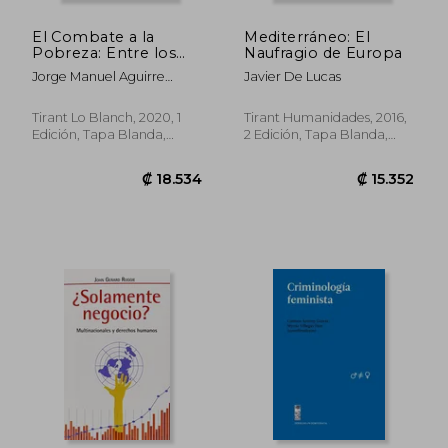
El Combate a la
Mediterráneo: El
Pobreza: Entre los
Naufragio de Europa
Derechos y los
Jorge Manuel Aguirre
Javier De Lucas
Limites
Hernandez
Presupuestales
Tirant Lo Blanch, 2020, 1
Tirant Humanidades, 2016,
Edición, Tapa Blanda,
2 Edición, Tapa Blanda,
Nuevo
Nuevo
₡ 22.572
₡ 20.7