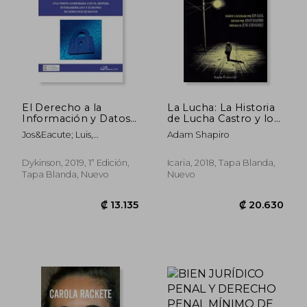
El Derecho a la
La Lucha: La Historia
Información y Datos
de Lucha Castro y los
Personales en
Derechos Humanos
Jos&Eacute; Luis,
Adam Shapiro
México: Una Visión
en México
L&Oacute;Pez
Comparada con el
S&Aacute;Nchez, Rogelio
Sistema
Dykinson, 2019, 1ª Edición,
Icaria, 2018, Tapa Blanda,
Leal Espinoza
Interamericano y
Tapa Blanda, Nuevo
Nuevo
Europeo de
Derechos Humanos
₡ 17.656
₡ 14.3