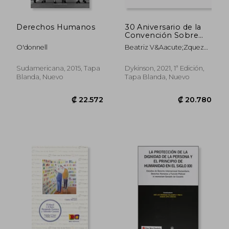
Derechos Humanos
30 Aniversario de la
Convención Sobre
los Derechos del
O'donnell
Beatriz V&Aacute;Zquez
Niño: Logros y Retos
Rodr&Iacute;Guez
Desde una
Perspectiva
Sudamericana, 2015, Tapa
Dykinson, 2021, 1ª Edición,
Multidisciplinar
Blanda, Nuevo
Tapa Blanda, Nuevo
₡ 23.459
₡ 16.4