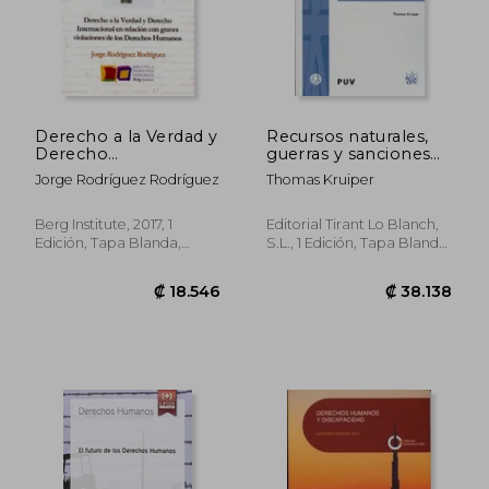
Derecho a la Verdad y
Recursos naturales,
Derecho
guerras y sanciones
Internacional en
internacionales: En
Jorge Rodríguez Rodríguez
Thomas Kruiper
Relación con Graves
torno a la eficacia de
Violaciones de los
las sanciones
Derechos Humanos
selectivas en el
Berg Institute, 2017, 1
Editorial Tirant Lo Blanch,
Congo, Angola y
Edición, Tapa Blanda,
S.L., 1 Edición, Tapa Blanda,
Liberia (Derechos
Nuevo
Nuevo
Humanos)