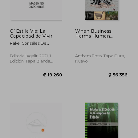
₡ 42.157
₡ 16.8
C`Est la Vie: La
When Business
Capacidad de Vivir
Harms Human
Rights: Affected
Rakel González De
Communities That
Audikana
are Dying to be
Heard (en Inglés)
Editorial Agalir, 2021, 1
Anthem Press, Tapa Dura,
Edición, Tapa Blanda,
Nuevo
Nuevo