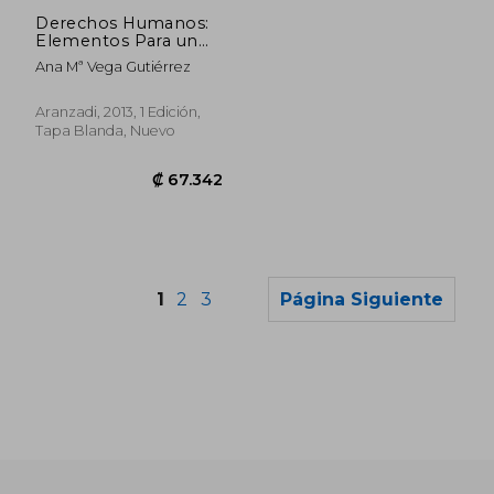
₡ 16.483
₡ 189.2
Derechos Humanos:
Elementos Para un
Nuevo Marco
Ana Mª Vega Gutiérrez
Conceptual
Aranzadi, 2013, 1 Edición,
Tapa Blanda, Nuevo
1
2
3
Página Siguiente