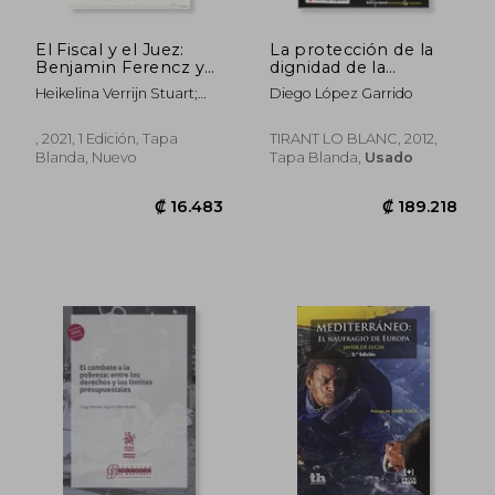
El Fiscal y el Juez:
La protección de la
Benjamin Ferencz y
dignidad de la
Antonio Cassese: 16
persona y el principio
Heikelina Verrijn Stuart;
Diego López Garrido
(Biblioteca Literatura
de humanidad en el
Marlise Simons
y Derechos Humanos
siglo XXI (Homenajes
- Berg Institute)
& Congresos)
, 2021, 1 Edición, Tapa
TIRANT LO BLANC, 2012,
Blanda, Nuevo
Tapa Blanda,
Usado
₡ 13.281
₡ 10.8