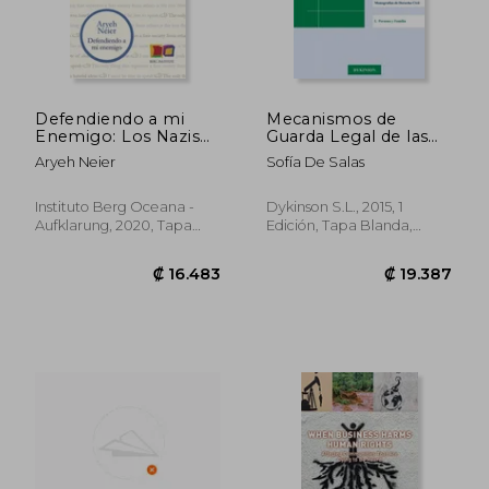
₡ 18.546
₡ 38.1
Defendiendo a mi
Mecanismos de
Enemigo: Los Nazis
Guarda Legal de las
Americanos, el Caso
Personas con
Aryeh Neier
Sofía De Salas
de Skokie y los
Discapacidad Tras la
Riesgos que Entraña
Convención d
la Libertad
(Monografías de
Instituto Berg Oceana -
Dykinson S.L., 2015, 1
Derecho Civil. I.
Aufklarung, 2020, Tapa
Edición, Tapa Blanda,
Persona y Familia)
Dura, Nuevo
Nuevo