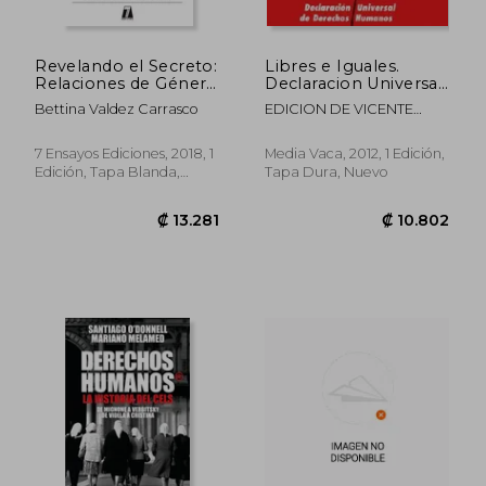
Revelando el Secreto:
Libres e Iguales.
Relaciones de Género
Declaracion Universal
Entre Empleadoras y
de Derech
Bettina Valdez Carrasco
EDICION DE VICENTE
Trabajadoras del
FERRER AZCO
Hogar Cama Adentro
7 Ensayos Ediciones, 2018, 1
Media Vaca, 2012, 1 Edición,
Edición, Tapa Blanda,
Tapa Dura, Nuevo
Nuevo
₡ 14.513
₡ 92.4