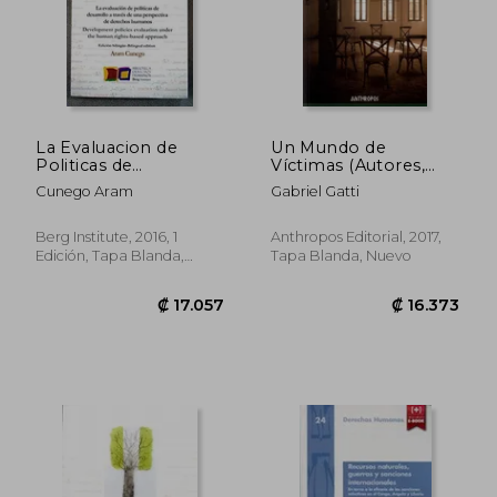
La Evaluacion de
Un Mundo de
Politicas de
Víctimas (Autores,
Desarrollo a Traves de
Textos y Temas.
Cunego Aram
Gabriel Gatti
una Perspectiva de
Ciencias Sociales)
Derechos Humanos
Berg Institute, 2016, 1
Anthropos Editorial, 2017,
Edición, Tapa Blanda,
Tapa Blanda, Nuevo
Nuevo
₡ 42.157
₡ 68.4