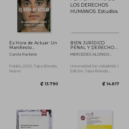
Es Hora de Actuar: Un
BIEN JURÍDICO
Manifiesto
PENAL Y DERECHO
(Contextos)
PENAL MÍNIMO DE
Carola Rackete
MERCEDES ALONSO
LOS DERECHOS
ALAMO
HUMANOS. Estudios.
Paidós, 2020, Tapa Blanda,
Universidad De Valladolid, 1
Nuevo
Edición, Tapa Blanda,
Nuevo
₡ 13.135
₡ 20.6