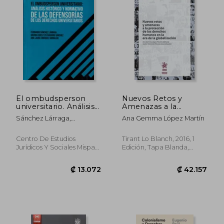
₡ 45.194
₡ 18.1
El ombudsperson
Nuevos Retos y
universitario. Análisis
Amenazas a la
histórico y normativo
Protección de los
Sánchez Lárraga,
Ana Gemma López Martín
de las Defensorías de
Derechos Humanos
Fernando; Navarro
los Derechos
en la era de la
Sánchez, Urenda
Universitarios
Globalización
Centro De Estudios
Tirant Lo Blanch, 2016, 1
Queletzú; Enríquez
Jurídicos Y Sociales Mispat,
Edición, Tapa Blanda,
Grimaldo, Ana Laura
2021, Tapa Blanda, Nuevo
Nuevo