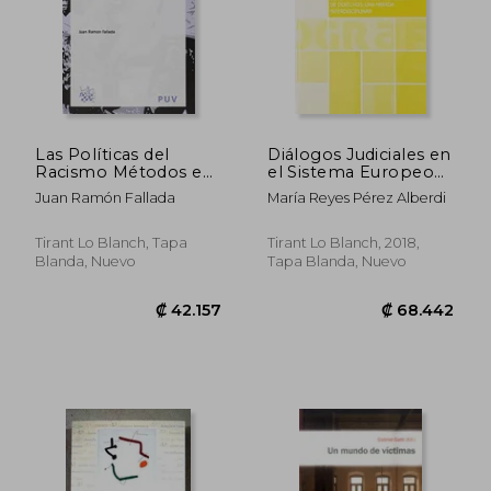
Las Políticas del
Diálogos Judiciales en
Racismo Métodos e
el Sistema Europeo
Ideologías
de Protección de
Juan Ramón Fallada
María Reyes Pérez Alberdi
Derechos: Una Mirada
Interdisciplinar
(Monografías)
Tirant Lo Blanch, Tapa
Tirant Lo Blanch, 2018,
Blanda, Nuevo
Tapa Blanda, Nuevo
₡ 13.790
₡ 14.6