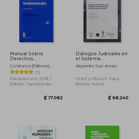
Manual Sobre
Diálogos Judiciales en
Derechos
el Sistema
Fundamentales
Interamericano de
₡ 46.192
₡ 48.0
Constanza (Editores)
Alejandro Saiz Arnaiz
Derechos Humanos
Contreras, Pablo Y
(3)
Salgado
Ediciones Lom, 2018, 1
Tirant Lo Blanch, Tapa
Edición, Tapa Blanda,
Blanda, Nuevo
Nuevo