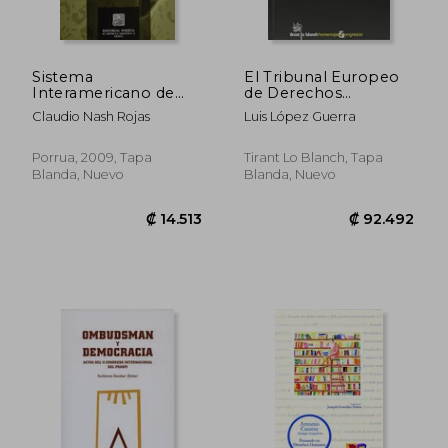
Sistema
El Tribunal Europeo
Interamericano de
de Derechos
Derechos Humanos
Humanos. Una Visión
Claudio Nash Rojas
Luis López Guerra
en Accion
Desde Dentro
(Homenajes y
Congresos)
Porrua, 2009, Tapa
Tirant Lo Blanch, Tapa
Blanda, Nuevo
Blanda, Nuevo
₡ 35.518
₡ 12.4