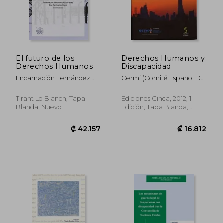
₡ 17.057
₡ 16.3
El futuro de los
Derechos Humanos y
Derechos Humanos
Discapacidad
Encarnación Fernández
Cermi (Comité Español De
Ruiz Gálvez
Representantes De
Personas Con
Tirant Lo Blanch, Tapa
Ediciones Cinca, 2012, 1
Discapacidad)
Blanda, Nuevo
Edición, Tapa Blanda,
Nuevo