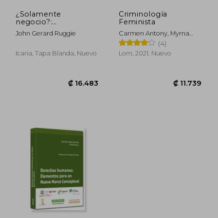
¿Solamente
Criminología
negocio?:
Feminista
Multinacionales y
John Gerard Ruggie
Carmen Antony, Myrna
derechos humanos
Villegas
(4)
(Fuera de Colección)
Icaria, Tapa Blanda, Nuevo
Lom, 2021, Nuevo