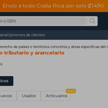
Envío a todo Costa Rica por solo ₡1490
tiana
Opiniones de clientes
erecho de países o territorios concretos y áreas específicas del
 tributario y arancelario
os
sicos
Nuevo
uevos
Usados
Anticuarios