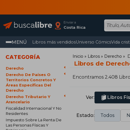
Enviar a
Costa Rica
MENÚ
Libros más vendidos
Universo Cómics
Vida cris
Inicio
Libros
Derecho
D
CATEGORÍA
Libros de Derecho
Derecho
Derecho De Países O
Encontramos 2.408 Libr
Territorios Concretos Y
Áreas Específicas Del
Derecho
Derecho Tributario Y
Ver:
Libros Fí
Arancelario
Fiscalidad Internacional Y No
Residentes
Estado:
Todos
N
Impuesto Sobre La Renta De
Las Personas Físicas Y