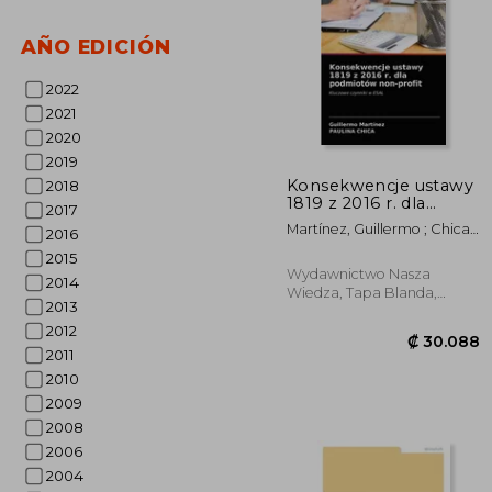
AÑO EDICIÓN
2022
2021
2020
2019
₡ 2
Konsekwencje ustawy
2018
1819 z 2016 r. dla
2017
podmiotów non-
Martínez, Guillermo ; Chica,
2016
profit (en Polaco)
Paulina
2015
Wydawnictwo Nasza
2014
Wiedza, Tapa Blanda,
2013
Nuevo
2012
2011
2010
2009
2008
2006
2004