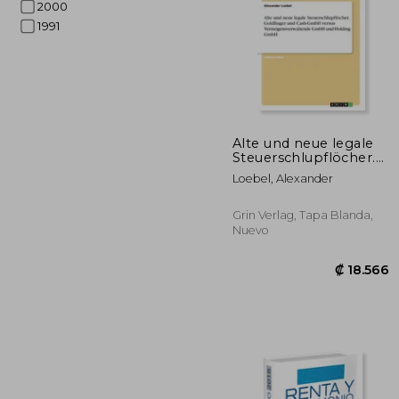
2000
1991
Alte und neue legale
Steuerschlupflöcher.
Goldfinger und Cash-
₡ 3
Loebel, Alexander
GmbH versus
Vermögensverwaltende
GmbH und Holding
Grin Verlag, Tapa Blanda,
GmbH (en Alemán)
Nuevo