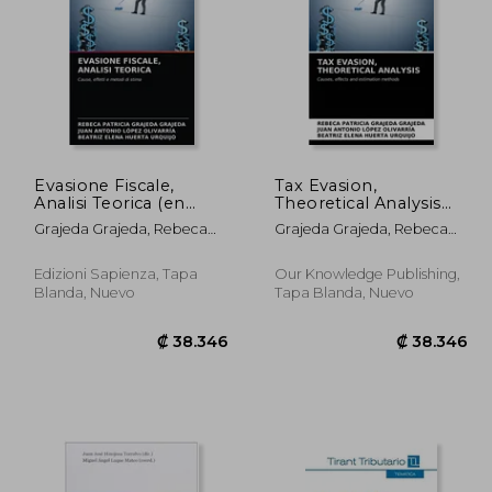
1.895
₡ 60.245
Evasione Fiscale,
Tax Evasion,
Analisi Teorica (en
Theoretical Analysis
Italiano)
(en Inglés)
Grajeda Grajeda, Rebeca
Grajeda Grajeda, Rebeca
Patricia ; López Olivarría,
Patricia ; López Olivarría,
Juan Antonio ; Huerta
Juan Antonio ; Huerta
Edizioni Sapienza, Tapa
Our Knowledge Publishing,
Urquijo, Beatriz Elena
Urquijo, Beatriz Elena
Blanda, Nuevo
Tapa Blanda, Nuevo