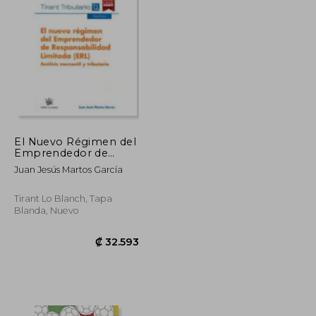
El Nuevo Régimen del
Emprendedor de
Responsabilidad
Juan Jesús Martos García
Limitada (ERL)
(Temática Tirant
Tributario)
Tirant Lo Blanch, Tapa
Blanda, Nuevo