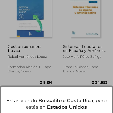
8.851
₡ 37.624
Gestión aduanera
Sistemas Tributarios
básica
de España y América
Latina
Rafael Hernández López
José María Pérez Zuñiga
Formacion Alcalá S.L., Tapa
Tirant Lo Blanch, Tapa
Blanda, Nuevo
Blanda, Nuevo
Estás viendo
Buscalibre Costa Rica
, pero
estás en
Estados Unidos