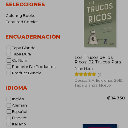
SELECCIONES
Coloring Books
Featured Comics
ENCUADERNACIÓN
Tapa Blanda
Tapa Dura
Los Trucos de los
Cd Rom
Ricos: 92 Trucos Para
Multiplicar tu Dinero,
Paquete De Productos
Juan Haro
Proteger tu
Product Bundle
(4)
Patrimonio y Reducir
tus Impuestos
Deusto S.A. Ediciones, 2019,
Legalmente
Tapa Blanda, Nuevo
IDIOMA
Inglés
Alemán
Español
Francés
Italiano