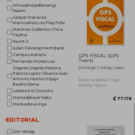
Ahmadinejadfarsangi
Naiem
Gaspar Manaces
₡ 1
Manosalvas Luis Pilay Felix
Martinez Guillermo Chica
Paulina
Recht G
Asian Development Bank
Campos Adriano
GPS FISCAL (GPS
Tirant)
Fernando Morais Luiz
Domingo Carbajo Vasco
Grajeda Grajeda Rebeca
Patricia Lopez Olivarria Juan
Antonio Huerta Urquijo
Tirant Lo Blanch, Tapa
Beatriz Elena
Blanda, Nuevo
Lefebvre El Derecho
Mamadjibeye Nako
Medvedeva Inga
EDITORIAL
Grin Verlag