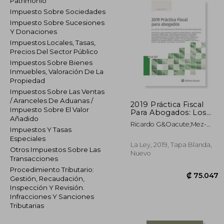
Patrimonio
Impuesto Sobre Sociedades
Impuesto Sobre Sucesiones
Y Donaciones
Impuestos Locales, Tasas,
Precios Del Sector Público
Impuestos Sobre Bienes
Inmuebles, Valoración De La
Propiedad
Impuestos Sobre Las Ventas
/ Aranceles De Aduanas /
2019 Práctica Fiscal
Impuesto Sobre El Valor
Para Abogados: Los
Añadido
Casos más Relevantes
Ricardo G&Oacute;Mez-
en 2018 de los
Impuestos Y Tasas
Barreda; Ram&Oacute;N
Grandes Despachos
Especiales
Tejada Fern&Aacute;Ndez
La Ley, 2019, Tapa Blanda,
Otros Impuestos Sobre Las
Nuevo
Transacciones
Procedimiento Tributario:
Gestión, Recaudación,
Inspección Y Revisión.
Infracciones Y Sanciones
Tributarias
₡ 7