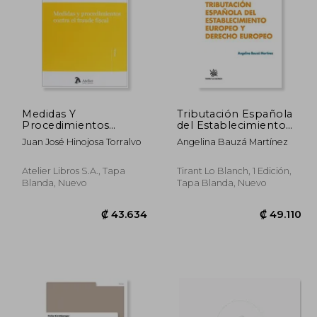
Medidas Y
Tributación Española
Procedimientos
del Establecimiento
Contra El Fraude Fiscal
Europeo y Derecho
0.088
₡ 38.346
Juan José Hinojosa Torralvo
Angelina Bauzá Martínez
Europeo (Temática
Tirant Tributario)
Atelier Libros S.A., Tapa
Tirant Lo Blanch, 1 Edición,
Blanda, Nuevo
Tapa Blanda, Nuevo