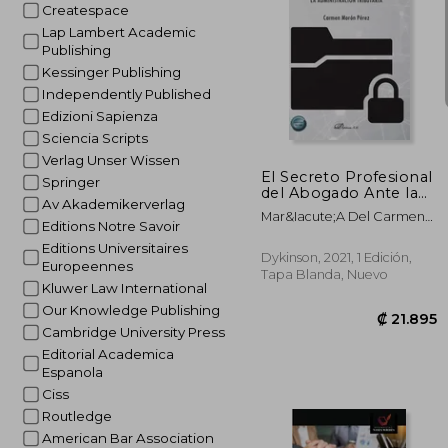
Createspace
Lap Lambert Academic
Publishing
Kessinger Publishing
Independently Published
₡ 7
Edizioni Sapienza
Sciencia Scripts
Verlag Unser Wissen
El Secreto Profesional
Springer
del Abogado Ante la
Av Akademikerverlag
Administración
Mar&Iacute;A Del Carmen
Tributaria
Editions Notre Savoir
Mor&Oacute;N
Editions Universitaires
P&Eacute;Rez
Dykinson, 2021, 1 Edición,
Europeennes
Tapa Blanda, Nuevo
Kluwer Law International
Our Knowledge Publishing
Cambridge University Press
Editorial Academica
Espanola
Ciss
Routledge
American Bar Association