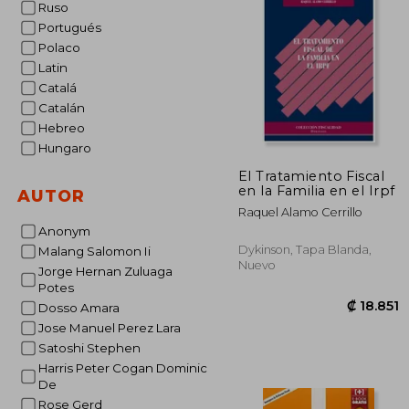
Ruso
Portugués
₡ 1
Polaco
Latin
Catalá
Catalán
Hebreo
Hungaro
El Tratamiento Fiscal
en la Familia en el Irpf
AUTOR
Raquel Alamo Cerrillo
Anonym
Dykinson, Tapa Blanda,
Malang Salomon Ii
Nuevo
Jorge Hernan Zuluaga
Potes
Dosso Amara
Jose Manuel Perez Lara
Satoshi Stephen
Harris Peter Cogan Dominic
De
Rose Gerd