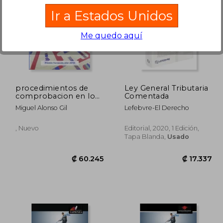
Ir a Estados Unidos
Me quedo aquí
7.178
₡ 9.154
procedimientos de
Ley General Tributaria
comprobacion en los
Comentada
tributo
Miguel Alonso Gil
Lefebvre-El Derecho
, Nuevo
Editorial, 2020, 1 Edición,
Tapa Blanda,
Usado