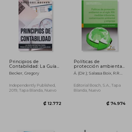
Principios de
Políticas de
Contabilidad: La Guía
protección ambiental
Definitiva Para
en el siglo XXI:
Becker, Gregory
Á. (dir.); Salassa Boix, R.R.
Principiantes Sobre
medidas tributarias,
(coord.) Rodolfo R. Salassa
Contabilidad
contaminación
Boix... [et Al.] ; Urquizu
ambiental y empresa
Independently Published,
Editorial Bosch, S.A., Tapa
Cavallé
2019, Tapa Blanda, Nuevo
Blanda, Nuevo
5.047
₡ 12.772