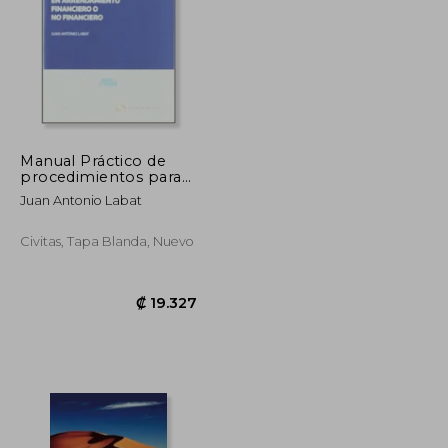
Manual Práctico de
procedimientos para
la recuperación de
₡ 38.346
₡ 18.566
Juan Antonio Labat
bienes cedidos en
arrendamiento
financiero o no
Civitas, Tapa Blanda, Nuevo
financiero
(Monografía)