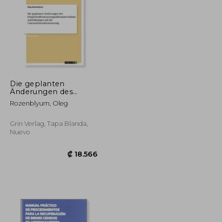
₡ 17.337
₡ 38.346
Die geplanten
Änderungen des
Doppelrealbesteuerungsabkommen
Rozenblyum, Oleg
Irland. Auswirkungen
auf die
Unternehmensbesteuerung
Grin Verlag, Tapa Blanda,
(en Alemán)
Nuevo