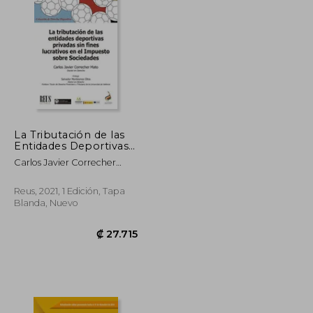
₡ 11.677
₡ 32.593
La Tributación de las
Entidades Deportivas
Privadas sin Fines
Carlos Javier Correcher
Lucrativos en el
Mato
Impuesto Sobre
Sociedades (Derecho
Reus, 2021, 1 Edición, Tapa
Deportivo)
Blanda, Nuevo