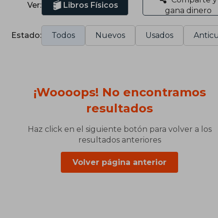
Ver:
Libros Físicos
gana dinero
Estado:
Todos
Nuevos
Usados
Anticu
¡Woooops! No encontramos
resultados
Haz click en el siguiente botón para volver a los
resultados anteriores
Volver página anterior