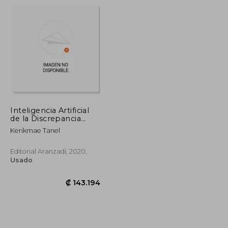
₡ 16.084
₡ 20.949
Inteligencia Artificial
de la Discrepancia
Regional a Regla
Kerikmae Tanel
Editorial Aranzadi, 2020,
Usado