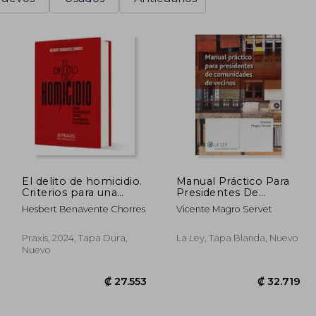
El delito de homicidio.
Manual Práctico Para
Criterios para una
Presidentes De
imputación concreta y
Comunidades De
Hesbert Benavente Chorres
Vicente Magro Servet
su investigación en el
Vecinos
proceso penal.
Praxis, 2024, Tapa Dura,
La Ley, Tapa Blanda, Nuevo
Nuevo