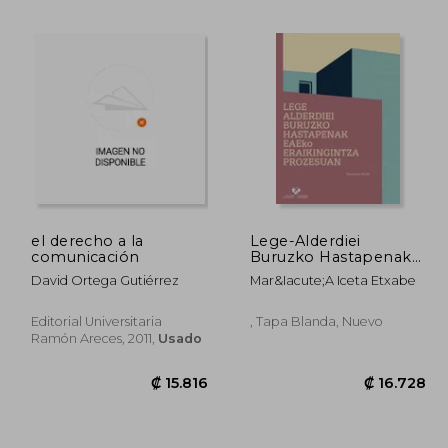
8.078
₡ 15.672
el derecho a la
Lege-Alderdiei
comunicación
Buruzko Hastapenak
Eaeko Eraikingintza-
David Ortega Gutiérrez
Mar&Iacute;A Iceta Etxabe
Prozesuan
Editorial Universitaria
, Tapa Blanda, Nuevo
Ramón Areces, 2011,
Usado