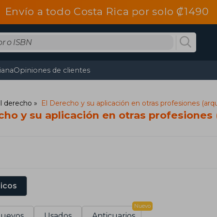
Envío a todo Costa Rica por solo ₡1490
tiana
Opiniones de clientes
el derecho
El Derecho y su aplicación en otras profesiones (arqui
cho y su aplicación en otras profesiones (
sicos
Nuevo
uevos
Usados
Anticuarios