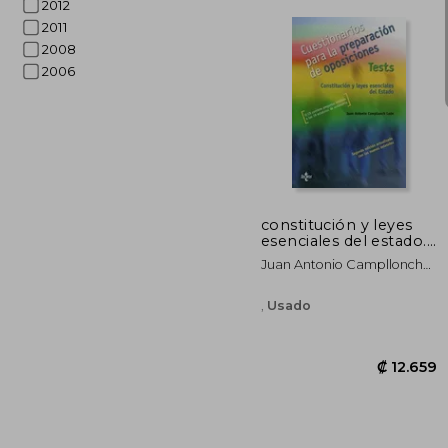
2012
2011
2008
2006
₡ 1
constitución y leyes
esenciales del estado.
cuestionarios para la
Juan Antonio Campllonch
preparación de
León
oposiciones
,
Usado