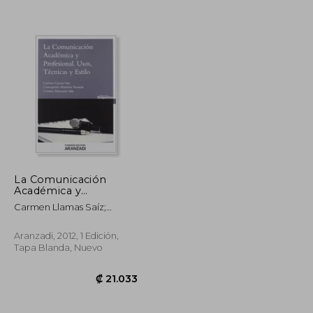
La Comunicación
Académica y
Profesional. Usos,
Carmen Llamas Saíz;
Técnicas y Estilo
Concepción Martínez
(Gestión de
Pasamar; Cristina
Despachos)
Aranzadi, 2012, 1 Edición,
Tabernero Sala
Tapa Blanda, Nuevo