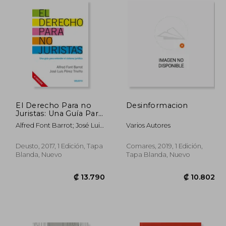
El Derecho Para no
Desinformacion
Juristas: Una Guía Para
Entender el Sistema
9.733
₡ 13.157
Alfred Font Barrot; José Luis
Varios Autores
Jurídico
Pérez Triviño
Deusto, 2017, 1 Edición, Tapa
Comares, 2019, 1 Edición,
Blanda, Nuevo
Tapa Blanda, Nuevo