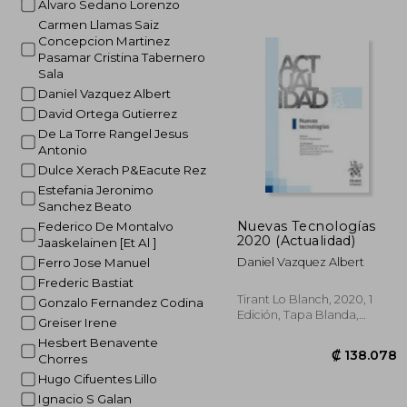
Alvaro Sedano Lorenzo
Carmen Llamas Saiz
₡ 3
Concepcion Martinez
Pasamar Cristina Tabernero
Sala
Daniel Vazquez Albert
David Ortega Gutierrez
De La Torre Rangel Jesus
Antonio
Dulce Xerach P&Eacute Rez
Estefania Jeronimo
Sanchez Beato
Nuevas Tecnologías
Federico De Montalvo
2020 (Actualidad)
Jaaskelainen [Et Al ]
Daniel Vazquez Albert
Ferro Jose Manuel
Frederic Bastiat
Tirant Lo Blanch, 2020, 1
Gonzalo Fernandez Codina
Edición, Tapa Blanda,
Greiser Irene
Usado
Hesbert Benavente
Chorres
Hugo Cifuentes Lillo
Ignacio S Galan