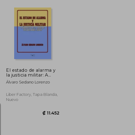
₡ 16.728
₡ 19.733
El estado de alarma y
la justicia militar: A
propósito de la crisis
Álvaro Sedano Lorenzo
de los controladores
aéreos
Liber Factory, Tapa Blanda,
Nuevo