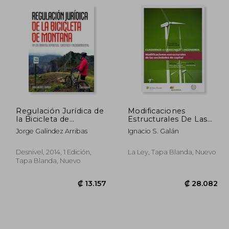
2.659
₡ 13.013
Regulación Jurídica de
Modificaciones
la Bicicleta de
Estructurales De Las
Montaña en los
Sociedades De Capital
Jorge Galíndez Arribas
Ignacio S. Galán
Ámbitos Deprotivo,
(Cuadernos de
Turístico y
Derecho para
Medioambiental
ingenieros)
Desnivel, 2014, 1 Edición,
La Ley, Tapa Blanda, Nuevo
(Manuales (Desnivel))
Tapa Blanda, Nuevo