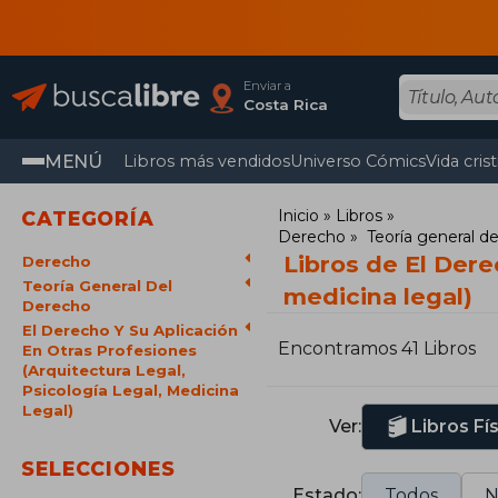
Enviar a
Costa Rica
MENÚ
Libros más vendidos
Universo Cómics
Vida cris
Inicio
Libros
CATEGORÍA
Derecho
Teoría general d
Libros de El Dere
Derecho
Teoría General Del
medicina legal)
Derecho
El Derecho Y Su Aplicación
Encontramos 41 Libros
En Otras Profesiones
(Arquitectura Legal,
Psicología Legal, Medicina
Legal)
Ver:
Libros Fí
SELECCIONES
Estado:
Todos
N