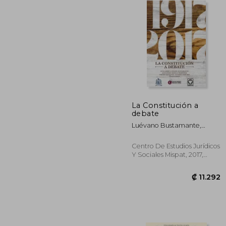
La Constitución a
debate
₡ 1
Luévano Bustamante,
Guillermo, Rosillo Martínez,
Alejandro, Navarro
Centro De Estudios Jurídicos
Sánchez, Urenda Queletzú
Y Sociales Mispat, 2017,
(Coord.)
Tapa Blanda, Nuevo