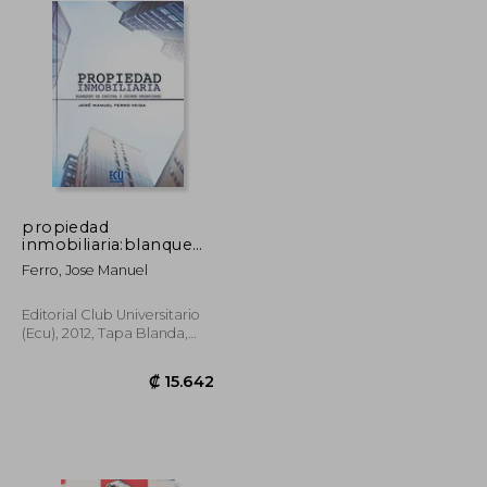
propiedad
inmobiliaria:blanqueo
capital y crimen
₡ 28.082
₡ 143.194
Ferro, Jose Manuel
organizado
Editorial Club Universitario
(ecu), 2012, Tapa Blanda,
Nuevo