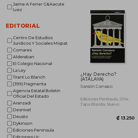
Jaime A Ferrer G&Aacute
Lvez
EDITORIAL
₡ 13
Centro De Estudios
Juridicos Y Sociales Mispat
Comares
Alderaban
El Colegio Nacional
La Ley
¿Hay Derecho?
Tirant Lo Blanch
(ATALAYA)
(399) Fragmenta
Sansón Carrasco
Agencia Estatal Boletin
Oficial Del Estado
Ediciones Península, 2014,
Aranzadi
Tapa Blanda, Nuevo
Desnivel
Deusto
Dykinson
Ediciones Peninsula
Ediciones Uc