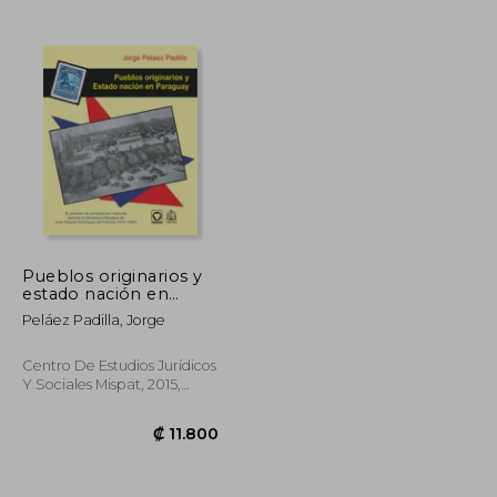
₡ 32.719
₡ 21.033
Pueblos originarios y
estado nación en
Paraguay. El proceso
Peláez Padilla, Jorge
de construcción
nacional durante la
Dictadura Perpetua de
Centro De Estudios Jurídicos
José Gaspar
Y Sociales Mispat, 2015,
Rodríguez de Francia
Tapa Blanda, Nuevo
(1816-1840)