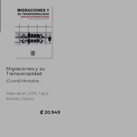
₡ 14.094
₡ 11.452
Migraciones y su
Transversalidad
(Coord) Monsalve
Cu&Eacute;Llar, Martha
Elisa
Alderaban, 2019, Tapa
Blanda, Nuevo