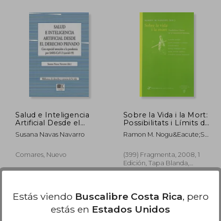
3.250
₡ 15.816
Salud e Inteligencia
Sobre la Vida i la Mort:
Artificial Desde el
Possibilitats i Límits de
Derecho Privado
la Intervenció Humana
Susana Navas Navarro
Ramon M. Nogu&Eacute;S
(Assaig) (en Catalán)
Carulla
Comares, Nuevo
(399) Fragmenta, 2008, 1
Edición, Tapa Blanda,
Nuevo
Estás viendo
Buscalibre Costa Rica
, pero
estás en
Estados Unidos