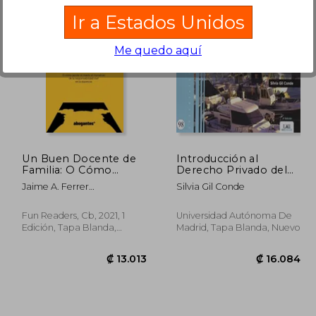
Ir a Estados Unidos
Me quedo aquí
2.017
₡ 22.173
Un Buen Docente de
Introducción al
Familia: O Cómo
Derecho Privado del
Perder el Miedo al
Turismo: Esquemas.
Jaime A. Ferrer
Silvia Gil Conde
Monstruo de la
2016 (Documentos de
G&Aacute;Lvez
Responsabilidad Civil
Trabajo)
en la Docencia
Fun Readers, Cb, 2021, 1
Universidad Autónoma De
(Educacion)
Edición, Tapa Blanda,
Madrid, Tapa Blanda, Nuevo
Nuevo