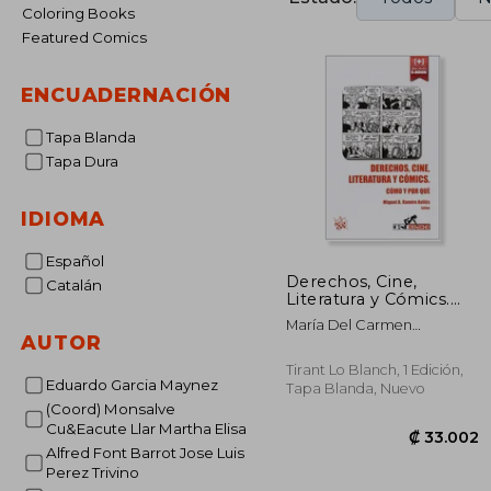
Coloring Books
Featured Comics
ENCUADERNACIÓN
Tapa Blanda
Tapa Dura
IDIOMA
Español
Derechos, Cine,
Catalán
Literatura y Cómics.
Cómo y por qué (Cine
María Del Carmen
y Derecho)
AUTOR
Barranco Avilés
Tirant Lo Blanch, 1 Edición,
Eduardo Garcia Maynez
Tapa Blanda, Nuevo
(Coord) Monsalve
Cu&Eacute Llar Martha Elisa
Alfred Font Barrot Jose Luis
Perez Trivino