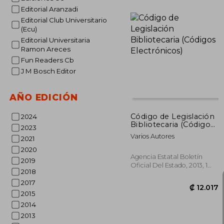
Editorial Aranzadi
Editorial Club Universitario
(Ecu)
Editorial Universitaria
Ramon Areces
Fun Readers Cb
₡ 1
J M Bosch Editor
AÑO EDICIÓN
Código de Legislación
2024
Bibliotecaria (Códigos
2023
Electrónicos)
Varios Autores
2021
2020
Agencia Estatal Boletín
2019
Oficial Del Estado, 2013, 1
2018
Edición, Tapa Blanda,
Usado
2017
2015
2014
2013