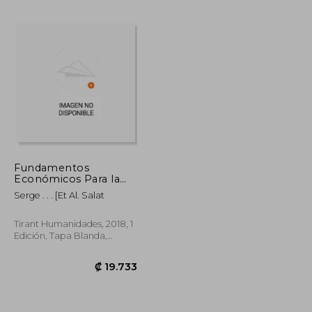
₡ 19.387
₡ 11.800
Fundamentos
Económicos Para la
Urbanización
Serge . . . [Et Al. Salat
Sostenible: Estudio
Desde un Triple
Enfoque
Tirant Humanidades, 2018, 1
Edición, Tapa Blanda,
Nuevo