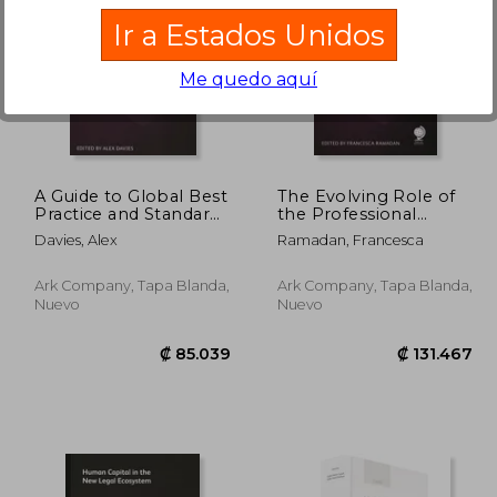
Ir a Estados Unidos
Me quedo aquí
8.579
₡ 70.890
A Guide to Global Best
The Evolving Role of
Practice and Standards
the Professional
in KM (en Inglés)
Support Lawyer (en
Davies, Alex
Ramadan, Francesca
Inglés)
Ark Company, Tapa Blanda,
Ark Company, Tapa Blanda,
Nuevo
Nuevo