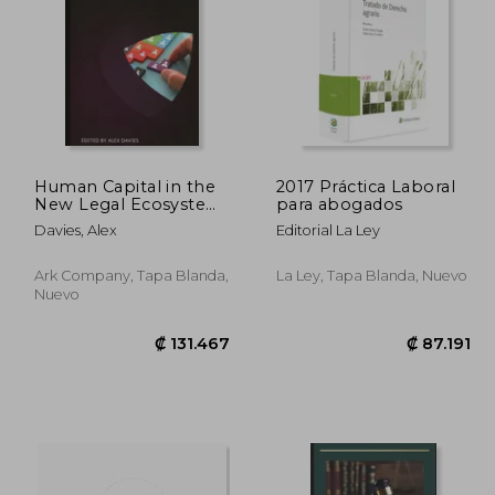
3.647
₡ 85.039
Human Capital in the
2017 Práctica Laboral
New Legal Ecosystem
para abogados
(en Inglés)
Davies, Alex
Editorial La Ley
Ark Company, Tapa Blanda,
La Ley, Tapa Blanda, Nuevo
Nuevo