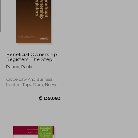
₡ 76.822
₡ 23.586
Beneficial Ownership
Registers: The Step
Handbook for Advisers
Panico, Paolo
(en Inglés)
Globe Law And Business
Limited, Tapa Dura, Nuevo