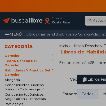
Enviar a
Costa Rica
MENÚ
Libros más vendidos
Universo Cómics
Vida cris
Inicio
Libros
Derecho
T
CATEGORÍA
Libros de Habilid
Derecho
Teoría General Del
Encontramos 1.468 Libro
Derecho
Habilidades Y Práctica Del
Derecho
Ver:
Libros Fí
Abogacía
Conocimientos Jurídicos:
Métodos De Investigación
Estado:
Todos
N
Conocimientos Jurídicos:
Negociación Y Entrevistas
Paralegales