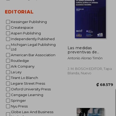
EDITORIAL
₡ 1
Kessinger Publishing
Createspace
Aspen Publishing
Independently Published
Michigan Legal Publishing
Las medidas
Ltd
preventivas de
American Bar Association
conflictos jurídicos en
Antonio Alonso Timón
contextos
Routledge
económicos
Ark Company
inestables
J. M. BOSCH EDITOR, Tapa
La Ley
Blanda, Nuevo
Tirant Lo Blanch
Legare Street Press
Oxford University Press
Cengage Learning
Springer
Nyu Press
Globe Law And Business