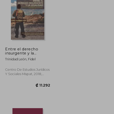
₡ 24.004
₡ 12.511
Entre el derecho
insurgente y la
legalidad. Sistema
Trinidad León, Fidel
Comunitario de
Seguridad, Justicia y
Reeducación de la
Centro De Estudios Jurídicos
Montaña y Costa Chica
Y Sociales Mispat, 2018,
de Guerrero
Tapa Blanda, Nuevo