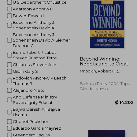
U S Department Of Justice
Agatston Andrew H
₡ 2
Bowes Edward
Bocchino Anthony J
Sonenshein David A
Bocchino Anthony J
Sonenshein David A Siemer
Deanne C
Burns Robert P Lubet
Steven Rushton Terre
Beyond Winning:
Negotiating to Create
Childress Steven Alan
Value in Deals and
Mnookin, Robert H. ;
Gildin Gary S
Disputes (en Inglés)
Peppet, Scott R. ; Tulumello,
Rodovich Andrew P Leach
Andrew S.
Thomas J
Belknap Press, 2004, Tapa
Blanda, Nuevo
Alejandro Nieto
And Defense Ministry
Sovereignty Educat
Bajwa Danish Ali Bajwa
Usama
Chenet Publisher
Eduardo Garcia Maynez
Greenberg Esq Lw