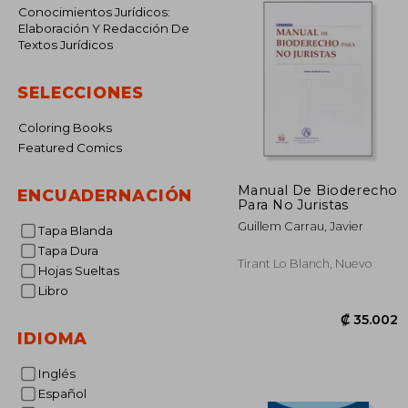
Conocimientos Jurídicos:
Elaboración Y Redacción De
Textos Jurídicos
SELECCIONES
Coloring Books
Featured Comics
Manual De Bioderecho
ENCUADERNACIÓN
Para No Juristas
Guillem Carrau, Javier
Tapa Blanda
Tapa Dura
Tirant Lo Blanch, Nuevo
Hojas Sueltas
Libro
IDIOMA
Inglés
Español
₡ 3