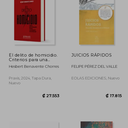
8.495
₡ 64.922
El delito de homicidio.
JUICIOS RÁPIDOS
Criterios para una
imputación concreta y
Hesbert Benavente Chorres
FELIPE PÉREZ DEL VALLE
su investigación en el
proceso penal.
Praxis, 2024, Tapa Dura,
EOLAS EDICIONES, Nuevo
Nuevo