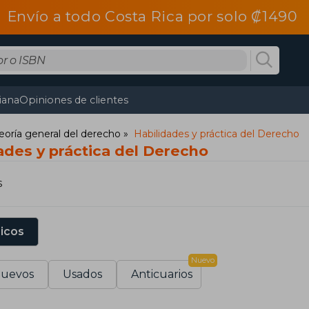
Envío a todo Costa Rica por solo ₡1490
tiana
Opiniones de clientes
eoría general del derecho
Habilidades y práctica del Derecho
ades y práctica del Derecho
s
sicos
Nuevo
uevos
Usados
Anticuarios