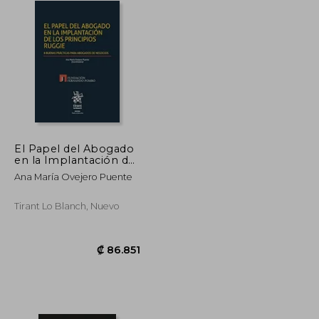
El Papel del Abogado
en la Implantación de
los Principios Ruggie
Ana María Ovejero Puente
Tirant Lo Blanch, Nuevo
₡ 75.356
₡ 86.851