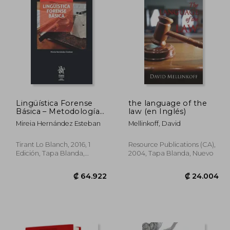
Lingüística Forense
the language of the
Básica – Metodología
law (en Inglés)
para atribución de
Mireia Hernández Esteban
Mellinkoff, David
autoría y análisis
textual
Tirant Lo Blanch, 2016, 1
Resource Publications (CA),
Edición, Tapa Blanda,
2004, Tapa Blanda, Nuevo
Nuevo