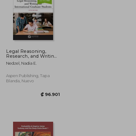
₡ 131.467
₡ 139.083
Legal Reasoning,
Research, and Writing
for International
Nedzel, Nadia E.
Graduate Students:
[Connected Ebook]
(en Inglés)
Aspen Publishing, Tapa
Blanda, Nuevo