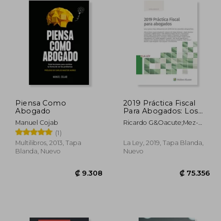
Piensa Como
2019 Práctica Fiscal
Abogado
Para Abogados: Los
Casos más Relevantes
Manuel Cojab
Ricardo G&Oacute;Mez-
en 2018 de los
Barreda; Ram&Oacute;N
(1)
Grandes Despachos
Tejada Fern&Aacute;Ndez
Multilibros, 2013, Tapa
La Ley, 2019, Tapa Blanda,
Blanda, Nuevo
Nuevo
5.002
₡ 9.308