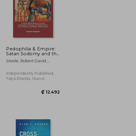
Pedophilia & Empire:
Satan Sodomy and the
Deep State Book 1: A
₡ 87.191
₡ 96.901
Steele, Robert David ;
Quarter Million
Maccoby, Nora ; Hagopian,
Millenia of Human
Joachim
Enslavement, Child
Independently Published,
Rape and Blood
Tapa Blanda, Nuevo
Sacrific (en Inglés)