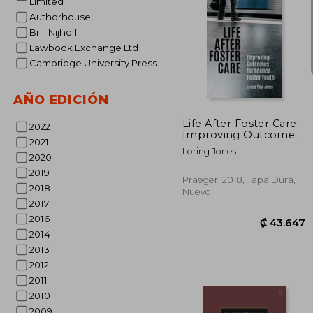
Limited
Authorhouse
Brill Nijhoff
Lawbook Exchange Ltd
Cambridge University Press
₡ 6
AÑO EDICIÓN
Life After Foster Care:
2022
Improving Outcomes
2021
for Former Foster
Loring Jones
Youth (en Inglés)
2020
2019
Praeger, 2018, Tapa Dura,
2018
Nuevo
2017
2016
2014
2013
2012
2011
2010
2009