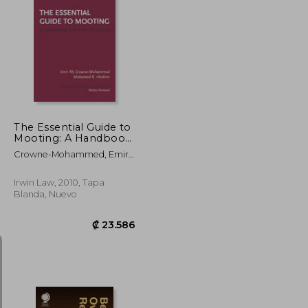
₡ 17.815
₡ 11.292
The Essential Guide to
Mooting: A Handbook
for Law Students (en
Crowne-Mohammed, Emir
Inglés)
Aly ; Hashim, Mohammed ;
Kierstead, Shelley
Irwin Law, 2010, Tapa
Blanda, Nuevo