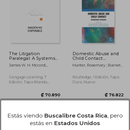
4.202
₡ 27.553
The Litigation
Domestic Abuse and
Paralegal: A Systems
Child Contact:
Approach (en Inglés)
International
James W. H. Mccord;
Hunter, Rosemary ; Barnett,
Experience (en Inglés)
Pamela Tepper
Adrienne ; Kaganas, Felicity
Cengage Learning, 7
Routledge, 1 Edición, Tapa
Edición, Tapa Blanda,
Dura, Nuevo
Nuevo
Estás viendo
Buscalibre Costa Rica
, pero
estás en
Estados Unidos