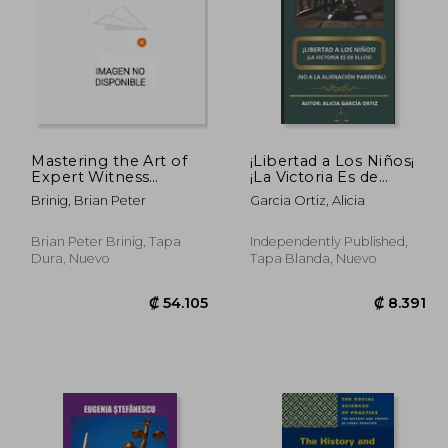
Mastering the Art of
¡Libertad a Los Niños¡
Expert Witness
¡La Victoria Es de
Testimony (en Inglés)
Ellos!: ¡No a la
0.550
₡ 131.467
Brinig, Brian Peter
Garcia Ortiz, Alicia
Alienación Parental
Brian Peter Brinig, Tapa
Independently Published,
Dura, Nuevo
Tapa Blanda, Nuevo