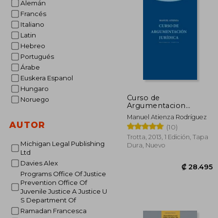
Alemán
Francés
Italiano
Latin
Hebreo
Portugués
Árabe
Euskera Espanol
Hungaro
Curso de
Noruego
Argumentacion
Juridica
Manuel Atienza Rodríguez
AUTOR
(10)
Trotta, 2013, 1 Edición, Tapa
Michigan Legal Publishing
Dura, Nuevo
Ltd
Davies Alex
Programs Office Of Justice
Prevention Office Of
Juvenile Justice A Justice U
S Department Of
Ramadan Francesca