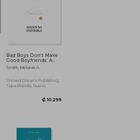
₡ 6.615
₡ 7.024
Bad Boys Don't Make
Good Boyfriends: A
Life Lessons Novel (en
Smith, Melanie A.
Inglés)
Wicked Dreams Publishing,
Tapa Blanda, Nuevo