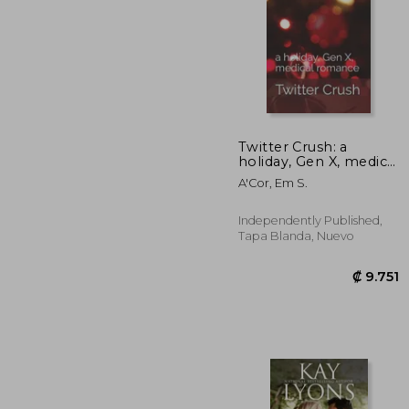
Twitter Crush: a
holiday, Gen X, medical
romance (en Inglés)
₡ 1
A'Cor, Em S.
Independently Published,
Tapa Blanda, Nuevo