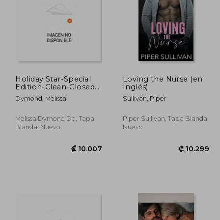
Holiday Star-Special
Loving the Nurse (en
Edition-Clean-Closed-
Inglés)
Door (en Inglés)
1.702
₡ 9.583
Dymond, Melissa
Sullivan, Piper
Melissa Dymond Do, Tapa
Piper Sullivan, Tapa Blanda,
Blanda, Nuevo
Nuevo