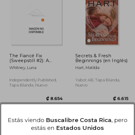
3.864
₡ 7.127
The Fiancé Fix
Secrets & Fresh
(Sweepstill #2): A
Beginnings (en Inglés)
Steamy, Small Town,
Whitney, Luna
Hart, Matilda
Friends to Lovers,
Amnesia Romance (en
Inglés)
Independently Published,
Yabot AB, Tapa Blanda,
Tapa Blanda, Nuevo
Nuevo
Estás viendo
Buscalibre Costa Rica
, pero
estás en
Estados Unidos