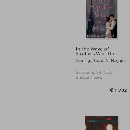
₡ 1
In the Wake of
Sophie's War: The
guns are silent, the
Jennings, Susan A. ; Negrijn,
whole world has
Meghan
changed. So has she...
(en Inglés)
Saraka Inprint, Tapa
Blanda, Nuevo