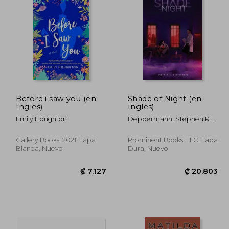
3.748
₡ 9.228
Before i saw you (en
Shade of Night (en
Inglés)
Inglés)
Emily Houghton
Deppermann, Stephen R. ;
Writer Services LLC
Gallery Books, 2021, Tapa
Prominent Books, LLC, Tapa
Blanda, Nuevo
Dura, Nuevo