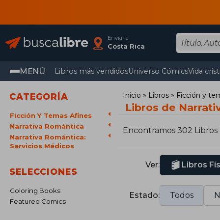
Enviar a
Costa Rica
MENÚ
Libros más vendidos
Universo Cómics
Vida cris
Inicio
Libros
Ficción y te
CATEGORÍA
Libros de Narrati
Ficción Y Temas Afines
Narrativa Romántica
Encontramos 302 Libros
Narrativa Romántica:
Servicios Médicos
Ver:
Libros Fí
SELECCIONES
Coloring Books
Estado:
Todos
N
Featured Comics