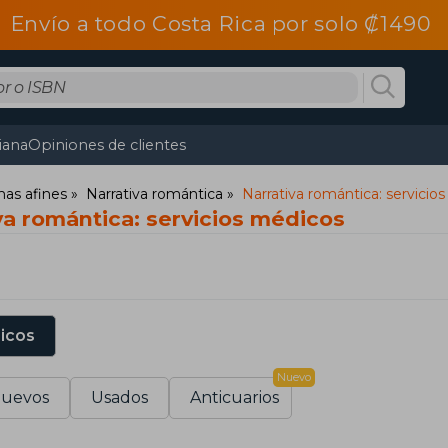
Envío a todo Costa Rica por solo ₡1490
tiana
Opiniones de clientes
mas afines
Narrativa romántica
Narrativa romántica: servicio
va romántica: servicios médicos
sicos
Nuevo
uevos
Usados
Anticuarios