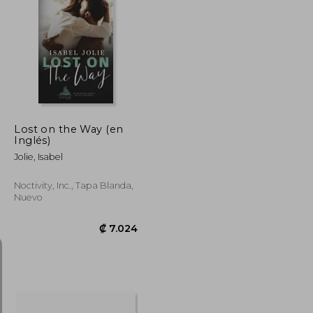
₡ 20.803
₡ 9.751
Lost on the Way (en
Inglés)
Jolie, Isabel
Noctivity, Inc., Tapa Blanda,
Nuevo