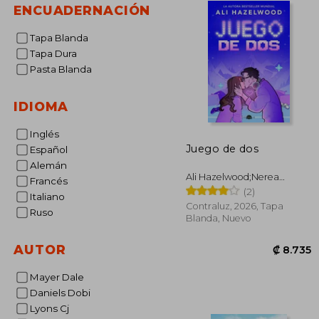
ENCUADERNACIÓN
Tapa Blanda
Tapa Dura
Pasta Blanda
IDIOMA
Inglés
Juego de dos
Español
Alemán
Ali Hazelwood;Nerea
Francés
Gilabert Giménez
(2)
Italiano
Contraluz, 2026, Tapa
Ruso
Blanda, Nuevo
AUTOR
Mayer Dale
Daniels Dobi
Lyons Cj
₡ 