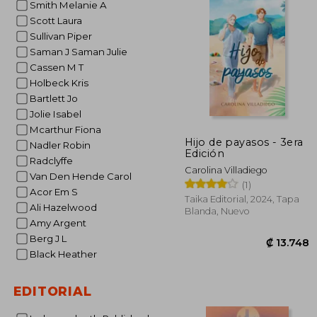
Smith Melanie A
Scott Laura
Sullivan Piper
Saman J Saman Julie
Cassen M T
Holbeck Kris
Bartlett Jo
Jolie Isabel
Mcarthur Fiona
Hijo de payasos - 3era
Nadler Robin
Edición
Radclyffe
Carolina Villadiego
Van Den Hende Carol
(1)
Acor Em S
Taika Editorial, 2024, Tapa
Ali Hazelwood
Blanda, Nuevo
Amy Argent
Berg J L
Black Heather
EDITORIAL