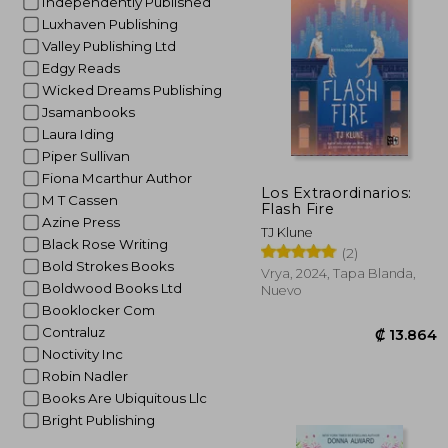
Independently Published
Luxhaven Publishing
₡ 1
Valley Publishing Ltd
Edgy Reads
Wicked Dreams Publishing
Jsamanbooks
Laura Iding
Piper Sullivan
Fiona Mcarthur Author
Los Extraordinarios:
M T Cassen
Flash Fire
Azine Press
TJ Klune
Black Rose Writing
(2)
Bold Strokes Books
Vrya, 2024, Tapa Blanda,
Boldwood Books Ltd
Nuevo
Booklocker Com
Contraluz
Noctivity Inc
Robin Nadler
Books Are Ubiquitous Llc
Bright Publishing