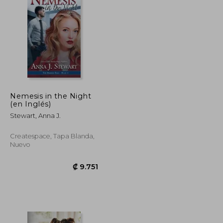
₡ 9.561
₡ 13.543
Nemesis in the Night
(en Inglés)
Stewart, Anna J.
Createspace, Tapa Blanda,
Nuevo