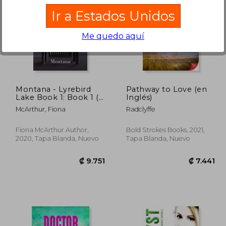
Ir a Estados Unidos
Me quedo aquí
1.944
₡ 8.654
Montana - Lyrebird
Pathway to Love (en
Lake Book 1: Book 1 (1)
Inglés)
(en Inglés)
McArthur, Fiona
Radclyffe
Fiona McArthur Author,
Bold Strokes Books, 2021,
2020, Tapa Blanda, Nuevo
Tapa Blanda, Nuevo