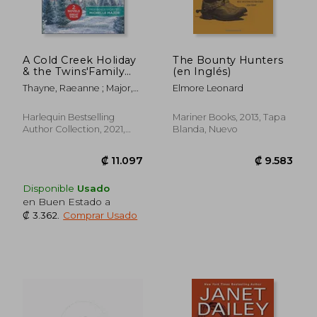
A Cold Creek Holiday
The Bounty Hunters
& the Twins'Family
(en Inglés)
Christmas (Harlequin
Thayne, Raeanne ; Major,
Elmore Leonard
Bestselling Authors
Michelle
Collection) (en Inglés)
Harlequin Bestselling
Mariner Books, 2013, Tapa
Author Collection, 2021,
Blanda, Nuevo
Tapa Blanda, Nuevo
Disponible
Usado
₡ 3.092
₡ 4.3
en Buen Estado a
₡ 3.362
.
Comprar Usado