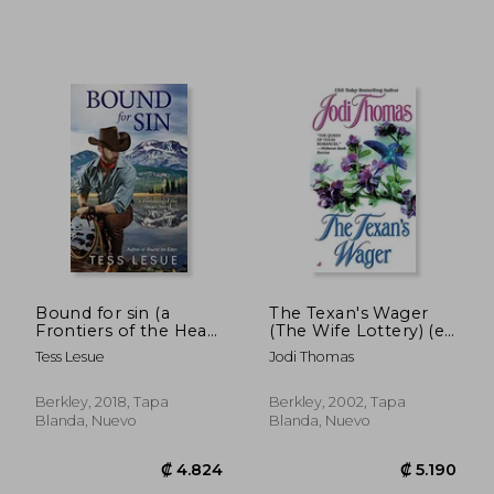
₡ 5.343
₡ 5.0
Bound for sin (a
The Texan's Wager
Frontiers of the Heart
(The Wife Lottery) (en
Novel) (en Inglés)
Inglés)
Tess Lesue
Jodi Thomas
Berkley, 2018, Tapa
Berkley, 2002, Tapa
Blanda, Nuevo
Blanda, Nuevo