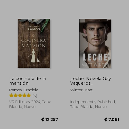
Rápido
₡ 6.798
₡ 9.7
La cocinera de la
Leche: Novela Gay
mansión
Vaqueros
heterocuriosos Boss
Ramos, Graciela
Winter, Matt
Macho alfa
(3)
VR Editoras, 2024, Tapa
Independently Published,
Blanda, Nuevo
Tapa Blanda, Nuevo