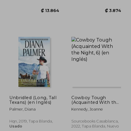
₡ 12.257
₡ 7.0
Unbridled (Long, Tall
Cowboy Tough
Texans) (en Inglés)
(Acquainted With the
Night, 6) (en Inglés)
Palmer, Diana
Kennedy, Joanne
Hqn, 2019, Tapa Blanda,
Sourcebooks Casablanca,
Usado
2022, Tapa Blanda, Nuevo