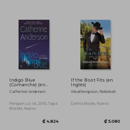
₡ 5.336
₡ 6.5
Indigo Blue
If the Boot Fits (en
(Comanche) (en
Inglés)
Inglés)
Catherine Anderson
Weatherspoon, Rebekah
Penguin Lcc Us, 2010, Tapa
Dafina Books, Nuevo
Blanda, Nuevo