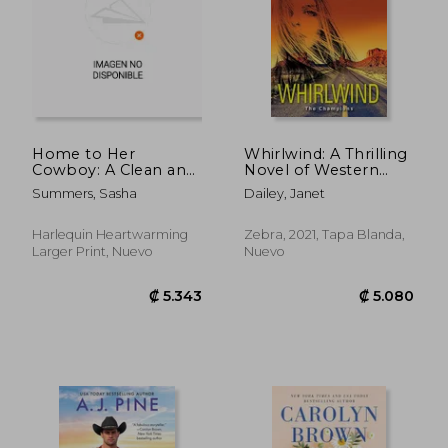
Home to Her
Whirlwind: A Thrilling
Cowboy: A Clean and
Novel of Western
Uplifting Romance
Romantic Suspense
Summers, Sasha
Dailey, Janet
(en Inglés)
(The Champions) (en
Inglés)
Harlequin Heartwarming
Zebra, 2021, Tapa Blanda,
Larger Print, Nuevo
Nuevo
₡ 4.166
₡ 4.1