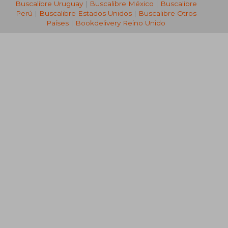
Buscalibre Uruguay
|
Buscalibre México
|
Buscalibre
₡ 4.824
₡ 5.0
Perú
|
Buscalibre Estados Unidos
|
Buscalibre Otros
Países
|
Bookdelivery Reino Unido