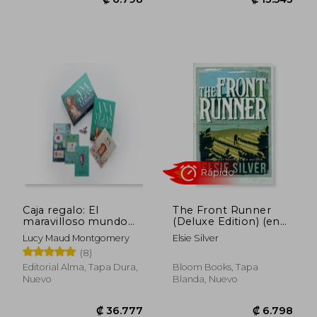
₡ 11.376
₡ 14.9
Caja regalo: El
The Front Runner
maravilloso mundo
(Deluxe Edition) (en
de Ana de Tejas
Inglés)
Lucy Maud Montgomery
Elsie Silver
Verdes
(8)
Editorial Alma, Tapa Dura,
Bloom Books, Tapa
Nuevo
Blanda, Nuevo