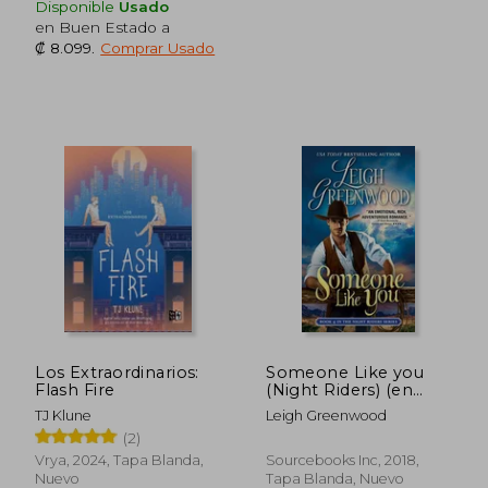
Disponible
Usado
en Buen Estado a
₡ 8.099
.
Comprar Usado
Rápido
Rápido
₡ 6.798
₡ 8.6
Los Extraordinarios:
Someone Like you
Flash Fire
(Night Riders) (en
Inglés)
TJ Klune
Leigh Greenwood
(2)
Vrya, 2024, Tapa Blanda,
Sourcebooks Inc, 2018,
Nuevo
Tapa Blanda, Nuevo