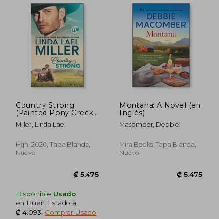
₡ 11.097
₡ 9.5
Country Strong
Montana: A Novel (en
(Painted Pony Creek)
Inglés)
(en Inglés)
Miller, Linda Lael
Macomber, Debbie
Hqn, 2020, Tapa Blanda,
Mira Books, Tapa Blanda,
Nuevo
Nuevo
Disponible
Usado
en Buen Estado a
₡ 4.093
.
Comprar Usado