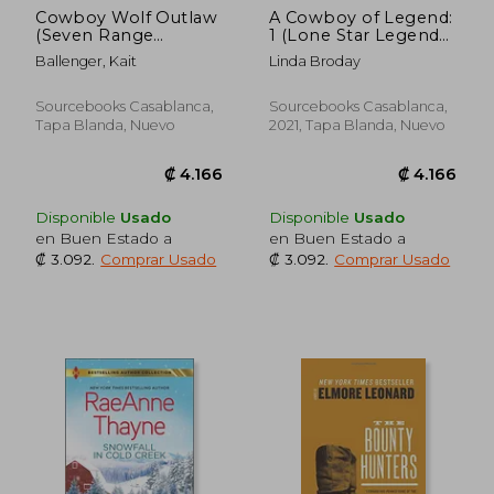
Cowboy Wolf Outlaw
A Cowboy of Legend:
(Seven Range
1 (Lone Star Legends,
Shifters, 6) (en Inglés)
1) (en Inglés)
Ballenger, Kait
Linda Broday
Sourcebooks Casablanca,
Sourcebooks Casablanca,
Tapa Blanda, Nuevo
2021, Tapa Blanda, Nuevo
₡ 3.874
₡ 3.8
Disponible
Usado
Disponible
Usado
en Buen Estado a
en Buen Estado a
₡ 3.092
.
Comprar Usado
₡ 3.092
.
Comprar Usado