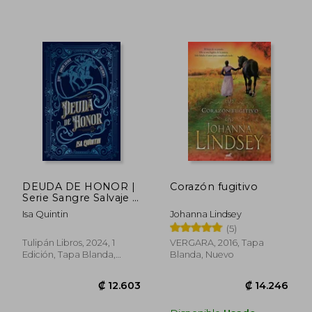
Rápido
₡ 6.798
₡ 13.0
DEUDA DE HONOR |
Corazón fugitivo
Serie Sangre Salvaje 1
Cantos Tintados
Isa Quintin
Johanna Lindsey
(5)
Tulipán Libros, 2024, 1
VERGARA, 2016, Tapa
Edición, Tapa Blanda,
Blanda, Nuevo
Nuevo