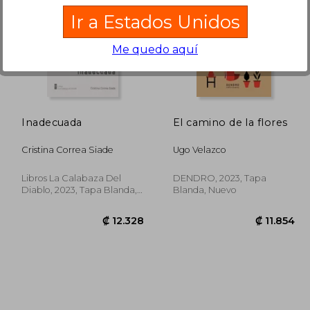
Ir a Estados Unidos
Me quedo aquí
6.416
₡ 16.378
Inadecuada
El camino de la flores
Cristina Correa Siade
Ugo Velazco
Libros La Calabaza Del
DENDRO, 2023, Tapa
Diablo, 2023, Tapa Blanda,
Blanda, Nuevo
Nuevo