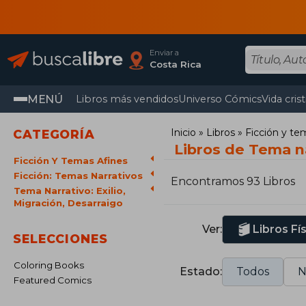
Enviar a
Costa Rica
MENÚ
Libros más vendidos
Universo Cómics
Vida cris
Inicio
Libros
Ficción y te
CATEGORÍA
Libros de Tema na
Ficción Y Temas Afines
Ficción: Temas Narrativos
Encontramos 93 Libros
Tema Narrativo: Exilio,
Migración, Desarraigo
Ver:
Libros Fí
SELECCIONES
Coloring Books
Estado:
Todos
N
Featured Comics