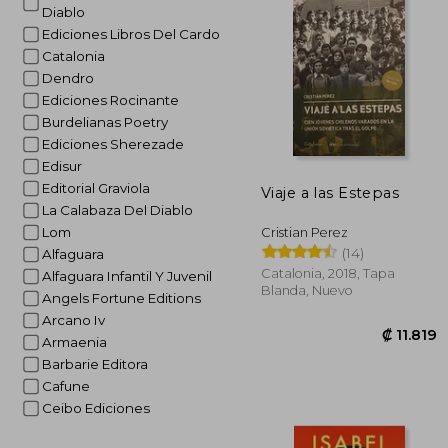
Diablo
₡ 1
Ediciones Libros Del Cardo
Catalonia
Dendro
Ediciones Rocinante
Burdelianas Poetry
Ediciones Sherezade
Edisur
Editorial Graviola
Viaje a las Estepas
La Calabaza Del Diablo
Lom
Cristian Perez
(14)
Alfaguara
Catalonia, 2018, Tapa
Alfaguara Infantil Y Juvenil
Blanda, Nuevo
Angels Fortune Editions
Arcano Iv
Armaenia
Barbarie Editora
Cafune
Ceibo Ediciones