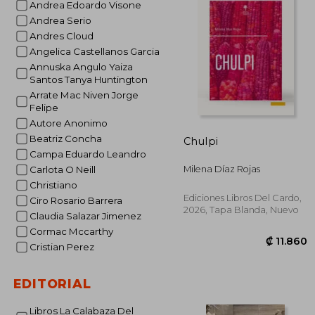
Andrea Edoardo Visone
Andrea Serio
Andres Cloud
Angelica Castellanos Garcia
Annuska Angulo Yaiza
Santos Tanya Huntington
Arrate Mac Niven Jorge
Felipe
Autore Anonimo
Beatriz Concha
Chulpi
Campa Eduardo Leandro
Milena Díaz Rojas
Carlota O Neill
Christiano
Ediciones Libros Del Cardo,
Ciro Rosario Barrera
2026, Tapa Blanda, Nuevo
Claudia Salazar Jimenez
Cormac Mccarthy
Cristian Perez
EDITORIAL
Libros La Calabaza Del