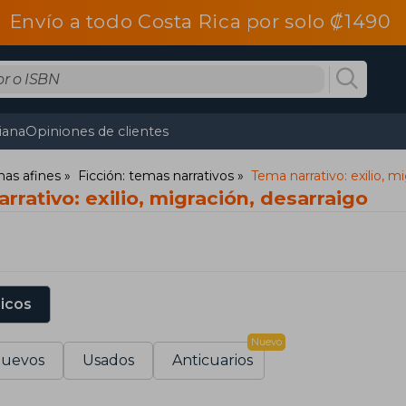
Envío a todo Costa Rica por solo ₡1490
tiana
Opiniones de clientes
mas afines
Ficción: temas narrativos
Tema narrativo: exilio, m
rrativo: exilio, migración, desarraigo
sicos
Nuevo
uevos
Usados
Anticuarios