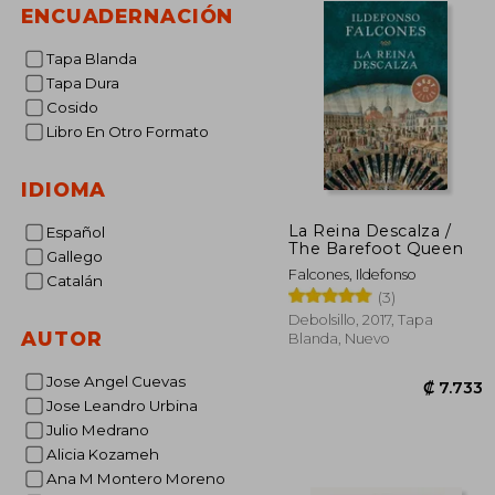
ENCUADERNACIÓN
Tapa Blanda
Tapa Dura
Cosido
Libro En Otro Formato
IDIOMA
La Reina Descalza /
Español
The Barefoot Queen
Gallego
Falcones, Ildefonso
Catalán
(3)
Debolsillo, 2017, Tapa
AUTOR
Blanda, Nuevo
Jose Angel Cuevas
Jose Leandro Urbina
Julio Medrano
Alicia Kozameh
Ana M Montero Moreno
₡ 