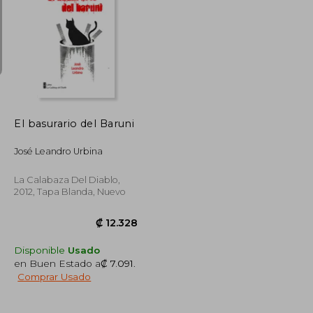
₡ 17.048
₡ 12.456
El basurario del Baruni
José Leandro Urbina
La Calabaza Del Diablo,
2012, Tapa Blanda, Nuevo
Disponible
Usado
en Buen Estado a
₡ 7.091
.
Comprar Usado