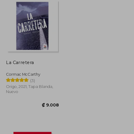
La Carretera
Cormac McCarthy
(3)
Origo, 2021, Tapa Blanda,
Nuevo
₡ 13.734
₡ 9.008