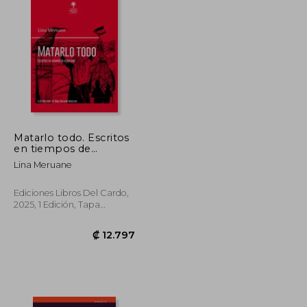
Matarlo todo. Escritos
en tiempos de
genocidio (libro
Lina Meruane
ilustrado por Raúl
Salazar Aguilera)
Ediciones Libros Del Cardo,
2025, 1 Edición, Tapa
Blanda, Nuevo