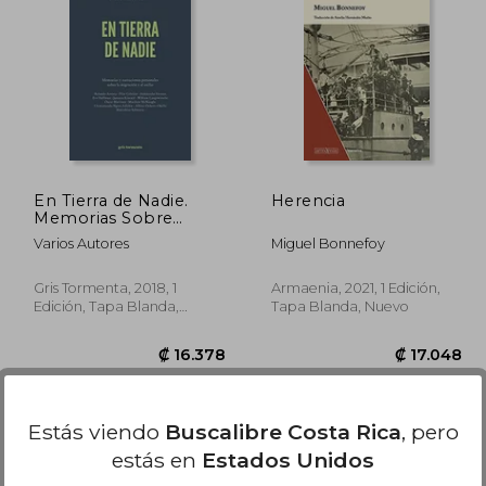
1.819
₡ 12.649
En Tierra de Nadie.
Herencia
Memorias Sobre
Migración y Exilio
Varios Autores
Miguel Bonnefoy
Gris Tormenta, 2018, 1
Armaenia, 2021, 1 Edición,
Edición, Tapa Blanda,
Tapa Blanda, Nuevo
Nuevo
Estás viendo
Buscalibre Costa Rica
, pero
estás en
Estados Unidos