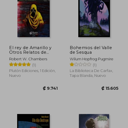
₡ 16.147
₡ 11.9
El rey de Amarillo y
Bohemios del Valle
Otros Relatos de
de Sesqua
Terror
Robert W. Chambers
Wilum Hopfrog Pugmire
(1)
(1)
Plutón Ediciones, 1 Edición,
La Biblioteca De Carfax,
Nuevo
Tapa Blanda, Nuevo