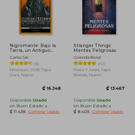
Nigromante: Bajo la
Stranger Things:
Tierra, un Antiguo
Mentes Peligrosas
Secreto Despierta
Carlos Sisí
Gwenda Bond
₡ 9.741
₡ 15.6
(6)
(10)
Minotauro, 2018, Tapa
Plaza Y Janes, Tapa
Dura, Nuevo
Blanda, Nuevo
Disponible
Usado
Disponible
Usado
en Buen Estado a
en Buen Estado a
₡ 11.438
.
Comprar Usado
₡ 8.405
.
Comprar Usado