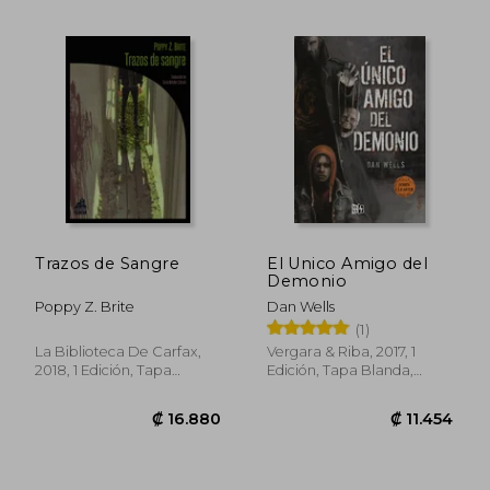
₡ 16.171
₡ 8.2
Trazos de Sangre
El Unico Amigo del
Demonio
Poppy Z. Brite
Dan Wells
(1)
La Biblioteca De Carfax,
Vergara & Riba, 2017, 1
2018, 1 Edición, Tapa
Edición, Tapa Blanda,
Blanda, Nuevo
Nuevo