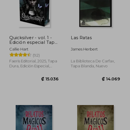
Quicksilver - vol. 1 -
Las Ratas
Edición especial Tapa
dura cantos pintados
Callie Hart
James Herbert
(92)
Faeris Editorial, 2025, Tapa
La Biblioteca De Carfax,
Dura, Edición Especial,
Tapa Blanda, Nuevo
Sobrecubierta, Cantos
Pintados, Nuevo
₡ 16.761
₡ 16.2