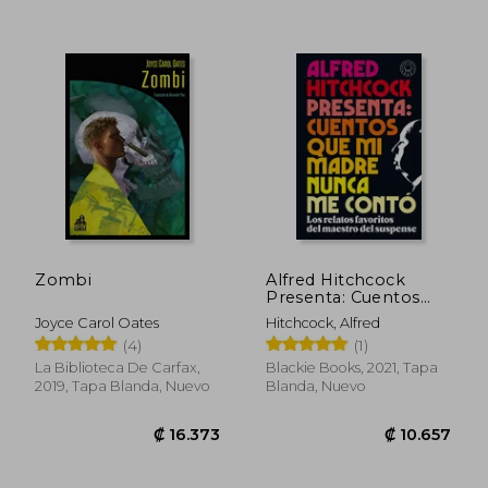
₡ 15.158
₡ 16.7
Zombi
Alfred Hitchcock
Presenta: Cuentos
Que Mi Madre Nunca
Joyce Carol Oates
Hitchcock, Alfred
Me Contó / Alfred
(4)
(1)
Hitchcoc K Presents:
Stories My Mother
La Biblioteca De Carfax,
Blackie Books, 2021, Tapa
Never Told Me
2019, Tapa Blanda, Nuevo
Blanda, Nuevo