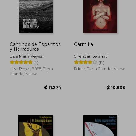
Caminos de Espantos
Carmilla
y Herraduras
Lissa María Reyes
Sheridan Lefanau
Camacho
(1)
(11)
Lissa Reyes, 2025, Tapa
Edisur, Tapa Blanda, Nuevo
₡ 13.326
₡ 16.3
Blanda, Nuevo