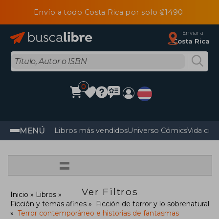
Envío a todo Costa Rica por solo ₡1490
Enviar a
Costa Rica
0
MENÚ
Libros más vendidos
Universo Cómics
Vida cris
=
Ver Filtros
Inicio
Libros
Ficción y temas afines
Ficción de terror y lo sobrenatural
Terror contemporáneo e historias de fantasmas