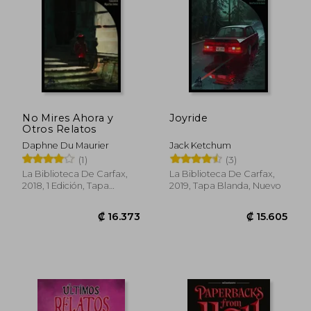
₡ 13.351
₡ 16.7
No Mires Ahora y
Joyride
Otros Relatos
Daphne Du Maurier
Jack Ketchum
(1)
(3)
La Biblioteca De Carfax,
La Biblioteca De Carfax,
2018, 1 Edición, Tapa
2019, Tapa Blanda, Nuevo
Blanda, Nuevo