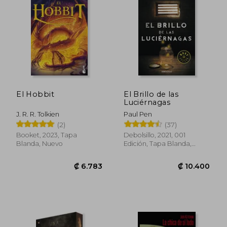
₡ 9.926
₡ 14.0
El Hobbit
El Brillo de las
Luciérnagas
J. R. R. Tolkien
Paul Pen
(2)
(37)
Booket, 2023, Tapa
Debolsillo, 2021, 001
Blanda, Nuevo
Edición, Tapa Blanda,
Nuevo