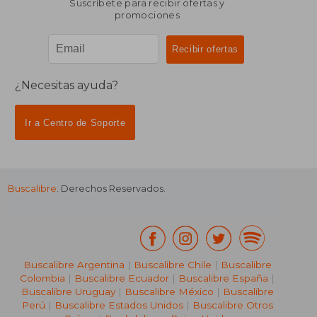
Suscríbete para recibir ofertas y
promociones
¿Necesitas ayuda?
Ir a Centro de Soporte
Buscalibre
. Derechos Reservados.
₡ 14.535
Buscalibre Argentina
|
Buscalibre Chile
|
Buscalibre
Colombia
|
Buscalibre Ecuador
|
Buscalibre España
|
Buscalibre Uruguay
|
Buscalibre México
|
Buscalibre
Perú
|
Buscalibre Estados Unidos
|
Buscalibre Otros