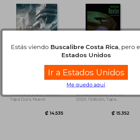
Estás viendo
Buscalibre Costa Rica
, pero 
Estados Unidos
En las Montañas de la
Baxter
Ir a Estados Unidos
₡ 16.626
₡ 14.4
Locura. Volumen 1
H. P. Lovecraft
Ken Greenhall
Me quedo aquí
(41)
(1)
Minotauro, 2020, 1 Edición,
La Biblioteca De Carfax,
Tapa Dura, Nuevo
2020, 1 Edición, Tapa
Blanda, Nuevo