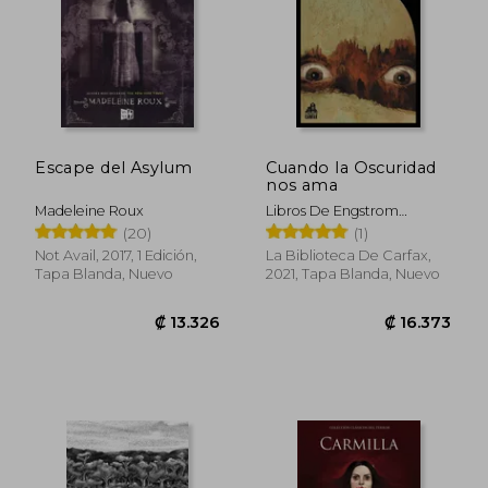
Escape del Asylum
Cuando la Oscuridad
nos ama
₡ 13.800
₡ 20.7
Madeleine Roux
Libros De Engstrom
Elizabeth
(20)
(1)
Not Avail, 2017, 1 Edición,
La Biblioteca De Carfax,
Tapa Blanda, Nuevo
2021, Tapa Blanda, Nuevo