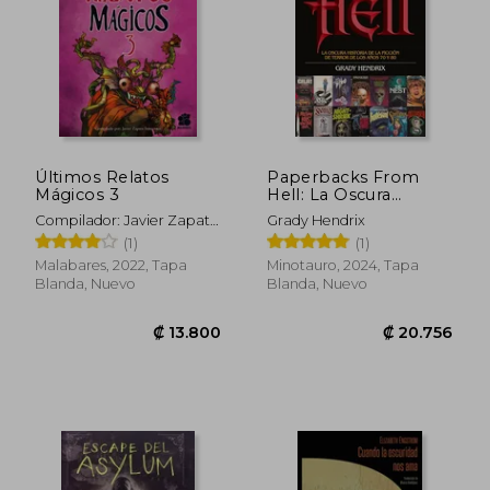
₡ 16.373
₡ 15.6
Últimos Relatos
Paperbacks From
Mágicos 3
Hell: La Oscura
Historia de la Ficción
Compilador: Javier Zapata
Grady Hendrix
de Terror de los Años
Innocenzi
(1)
(1)
70 y 80
Malabares, 2022, Tapa
Minotauro, 2024, Tapa
Blanda, Nuevo
Blanda, Nuevo