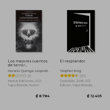
₡ 17.048
₡ 13.8
Los mejores cuentos
El resplandor
de terror
latinoamericano
Horacio Quiroga; Leopoldo
Stephen King
Lugones, Amado Nervo
(1)
(37)
Mestas Ediciones, 2021,
Debolsillo, 2018, 001
Tapa Blanda, Nuevo
Edición, Tapa Blanda,
Nuevo