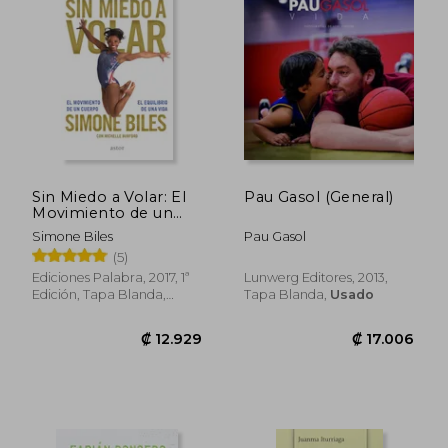
Sin Miedo a Volar: El
Pau Gasol (General)
Movimiento de un
Cuerpo, el Equilibrio
Simone Biles
Pau Gasol
de una Vida
(5)
Ediciones Palabra, 2017, 1ª
Lunwerg Editores, 2013,
Edición, Tapa Blanda,
Tapa Blanda,
Usado
Nuevo
₡ 15.293
₡ 12.7