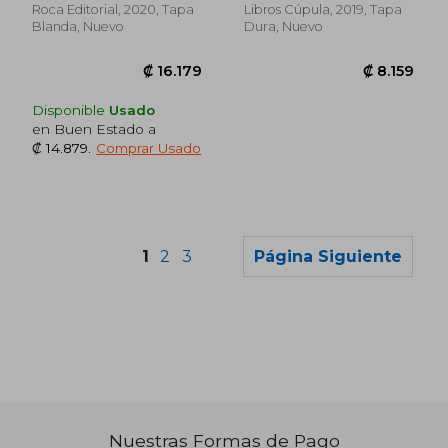
(Hobbies)
Roca Editorial, 2020, Tapa
Libros Cúpula, 2019, Tapa
Blanda, Nuevo
Dura, Nuevo
Disponible
Usado
en Buen Estado a
₡ 14.879
.
Comprar Usado
1
2
3
Página Siguiente
₡ 15.537
₡ 31.0
Nuestras Formas de Pago