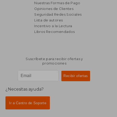
Nuestras Formas de Pago
Opiniones de Clientes
₡ 16.812
₡ 15.8
Seguridad Redes Sociales
Lista de autores
Incentivo a la Lectura
Libros Recomendados
Suscríbete para recibir ofertas y
promociones
¿Necesitas ayuda?
Ir a Centro de Soporte