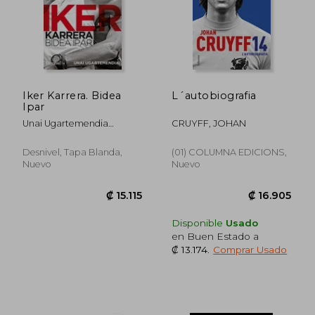
Iker Karrera. Bidea
L´autobiografia
Ipar
Unai Ugartemendia
CRUYFF, JOHAN
Zubeldia; Iker Karrera
Aranburu
₡ 14.803
₡ 14.8
Desnivel, Tapa Blanda,
(01) COLUMNA EDICIONS,
Nuevo
Nuevo
Disponible
Usado
en Buen Estado a
₡ 13.174
.
Comprar Usado