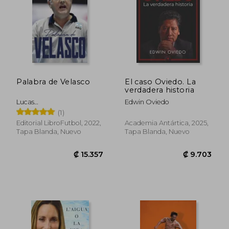
₡ 10.717
₡ 13.5
Palabra de Velasco
El caso Oviedo. La
verdadera historia
Lucas
Edwin Oviedo
Marinelli/Librofutbol.Com
(1)
Editorial LibroFutbol, 2022,
Academia Antártica, 2025,
Tapa Blanda, Nuevo
Tapa Blanda, Nuevo