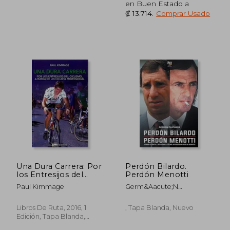
en Buen Estado a
₡ 13.714
.
Comprar Usado
₡ 16.322
₡ 10.3
Una Dura Carrera: Por
Perdón Bilardo.
los Entresijos del
Perdón Menotti
Ciclismo, a Rueda de
Paul Kimmage
Germ&Aacute;N
un Ciclista Profesional
Casta&Ntilde;Os
Libros De Ruta, 2016, 1
, Tapa Blanda, Nuevo
Edición, Tapa Blanda,
Nuevo