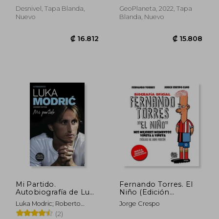
Desnivel, Tapa Blanda,
GeoPlaneta, 2022, Tapa
Nuevo
Blanda, Nuevo
₡ 16.477
₡ 15.3
Mi Partido.
Fernando Torres. El
Autobiografía de Luka
Niño (Edición
Modric
Actualizada): Mis
Luka Modric; Roberto
Jorge Crespo
Mejores Momentos
Mattioni
(2)
Viñeta a Viñeta