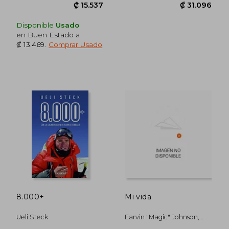
Disponible
Usado
en Buen Estado a
₡ 13.469
.
Comprar Usado
₡ 11.376
₡ 15.0
8.000+
Mi vida
Ueli Steck
Earvin "Magic" Johnson,
William Novak