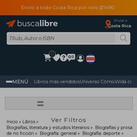
Envío a todo Costa Rica por solo ₡1490
Enviar a
Costa Rica
0
MENÚ
Libros más vendidos
Universo Cómics
Vida cris
=
Ver Filtros
Inicio
Libros
Biografías, literatura y estudios literarios
Biografías y prosa
de no ficción
Biografía: general
Biografía: deporte