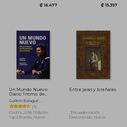
₡ 16.373
₡ 16.1
Un Mundo Nuevo:
Entre jaras y breñales
Diario Íntimo de
Pochettino en
Guillem Balagué
Londres
García,Mauricio Pochettino
(3)
Trossero
Contra, 2018, 1 Edición,
, Encuadernación
Tapa Blanda, Nuevo
Desconocida, Nuevo