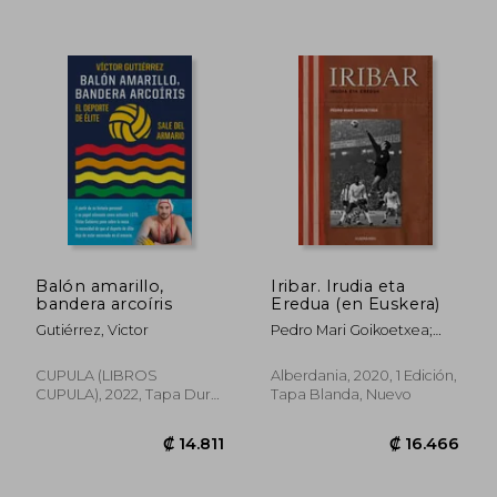
Balón amarillo,
Iribar. Irudia eta
bandera arcoíris
Eredua (en Euskera)
Gutiérrez, Victor
Pedro Mari Goikoetxea;
Jose Angel Iribar
CUPULA (LIBROS
Alberdania, 2020, 1 Edición,
CUPULA), 2022, Tapa Dura,
Tapa Blanda, Nuevo
Nuevo