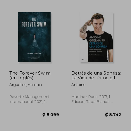
₡ 15.352
₡ 19.5
The Forever Swim
Detrás de una Sonrisa:
(en Inglés)
La Vida del Principito
Contada por él
Arguelles, Antonio
Antoine
Mismo
Griezmann,Arnaud
Ramsay
Reverte Management
Martínez Roca, 2017, 1
International, 2021, 1
Edición, Tapa Blanda,
Edición, Tapa Blanda,
Usado
Nuevo