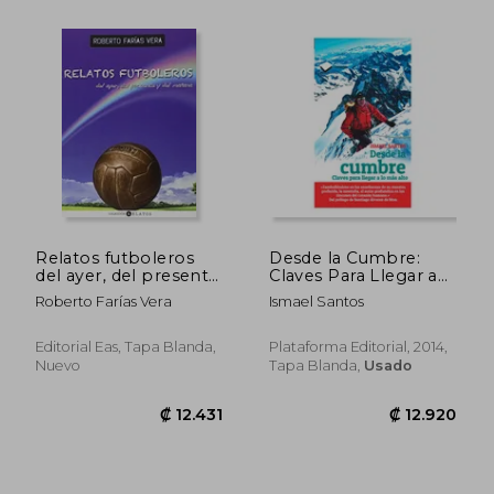
₡ 8.099
₡ 8.7
Relatos futboleros
Desde la Cumbre:
del ayer, del presente
Claves Para Llegar a
y del mañana
lo más Alto
Roberto Farías Vera
Ismael Santos
(Colección Relatos)
Editorial Eas, Tapa Blanda,
Plataforma Editorial, 2014,
Nuevo
Tapa Blanda,
Usado