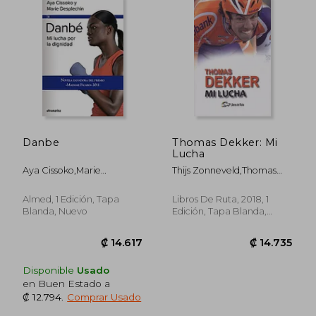
Danbe
Thomas Dekker: Mi
Lucha
Aya Cissoko,Marie
Thijs Zonneveld,Thomas
Desplechin
Dekker
Almed, 1 Edición, Tapa
Libros De Ruta, 2018, 1
Blanda, Nuevo
Edición, Tapa Blanda,
Nuevo
₡ 13.410
₡ 15.3
Disponible
Usado
en Buen Estado a
₡ 12.794
.
Comprar Usado