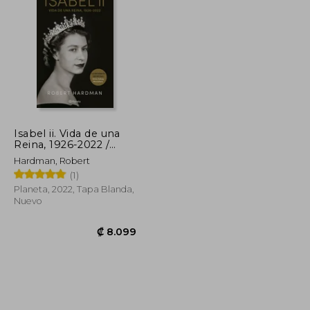
₡ 10.481
₡ 22.131
Isabel ii. Vida de una
Reina, 1926-2022 /
Elizabeth ii. Queen of
Hardman, Robert
our Times, 1926-2022
(1)
(Spanish Edition)
Planeta, 2022, Tapa Blanda,
Nuevo