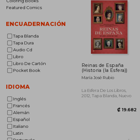
Coloring Books
Featured Comics
ENCUADERNACIÓN
Tapa Blanda
Tapa Dura
Audio Cd
Libro
Libro De Cartón
Reinas de España
(Historia (la Esfera))
Pocket Book
María José Rubio
IDIOMA
La Esfera De Los Libros,
2012, Tapa Blanda, Nuevo
Inglés
Francés
Alemán
Español
Italiano
Latin
₡ 1