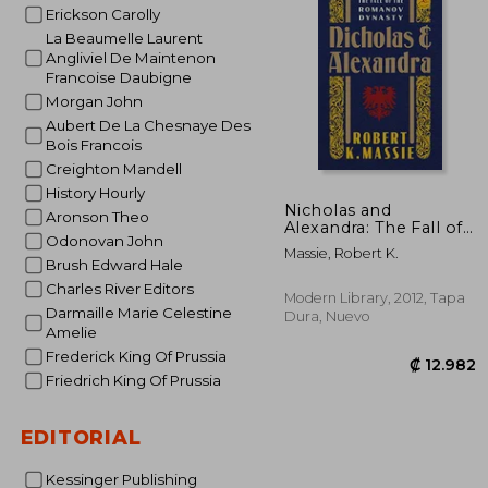
Erickson Carolly
₡ 1
La Beaumelle Laurent
Angliviel De Maintenon
Francoise Daubigne
Morgan John
Aubert De La Chesnaye Des
Bois Francois
Creighton Mandell
History Hourly
Nicholas and
Aronson Theo
Alexandra: The Fall of
Odonovan John
the Romanov Dynasty
Massie, Robert K.
(Modern Library) (en
Brush Edward Hale
Inglés)
Charles River Editors
Modern Library, 2012, Tapa
Darmaille Marie Celestine
Dura, Nuevo
Amelie
Frederick King Of Prussia
Friedrich King Of Prussia
EDITORIAL
Kessinger Publishing