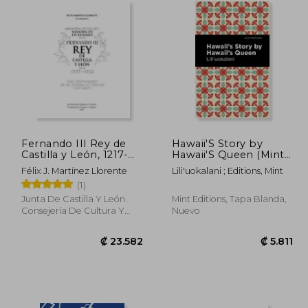
Fernando III Rey de
Hawaii'S Story by
Castilla y León, 1217-
Hawaii'S Queen (Mint
1252. Memoria de un
Editions) (en Inglés)
Félix J. Martínez Llorente
Lili'uokalani ; Editions, Mint
rey, memoria de un
(1)
reinado
Junta De Castilla Y León.
Mint Editions, Tapa Blanda,
Consejería De Cultura Y
Nuevo
Turismo, 2019, Tapa Blanda,
Nuevo
9.682
₡ 23.582