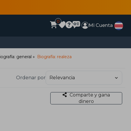
0
Mi Cuenta
iografía: general
Biografía: realeza
Ordenar por
Comparte y gana
dinero