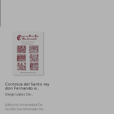
₡ 18.762
₡ 39.528
Corónica del Santo rey
don Fernando iii
(Historia y Geografía)
Diego López De
Cortegana,Manuel
González Jiménez
Editorial Universidad De
Sevilla-Secretariado De
Publicaciones, 2016, 1