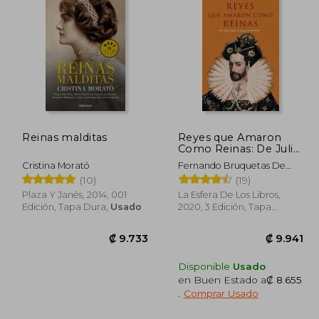
8.804
₡ 10.693
Reinas malditas
Reyes que Amaron
Como Reinas: De Julio
César al Duque de
Cristina Morató
Fernando Bruquetas De
Windsor
Castro
(10)
(19)
Plaza Y Janés, 2014, 001
La Esfera De Los Libros,
Edición, Tapa Dura,
Usado
2020, 3 Edición, Tapa
Blanda, Nuevo
Disponible
Usado
en Buen Estado a
₡ 8.655
.
Comprar Usado