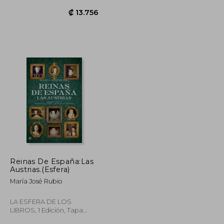
Edición, Tapa Blanda,
Nuevo
Reinas De España:Las
₡ 24.604
₡ 13.756
Austrias.(Esfera)
María José Rubio
LA ESFERA DE LOS
LIBROS, 1 Edición, Tapa
Blanda, Nuevo