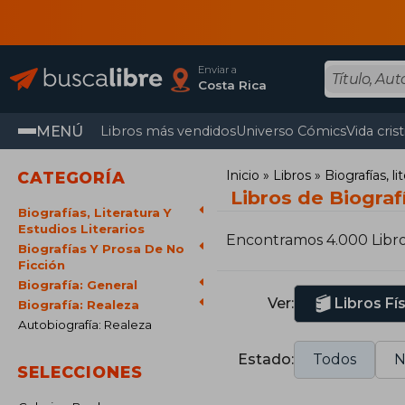
Enviar a
Costa Rica
MENÚ
Libros más vendidos
Universo Cómics
Vida cris
Inicio
Libros
Biografías, li
CATEGORÍA
Libros de Biograf
Biografías, Literatura Y
Estudios Literarios
Encontramos 4.000 Libr
Biografías Y Prosa De No
Ficción
Biografía: General
Ver:
Libros Fí
Biografía: Realeza
Autobiografía: Realeza
Estado:
Todos
N
SELECCIONES