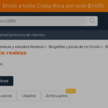
Envío a todo Costa Rica por solo ₡1490
tiana
Opiniones de clientes
teratura y estudios literarios
Biografías y prosa de no ficción
B
ía: realeza
os
sicos
Nuevo
uevos
Usados
Anticuarios