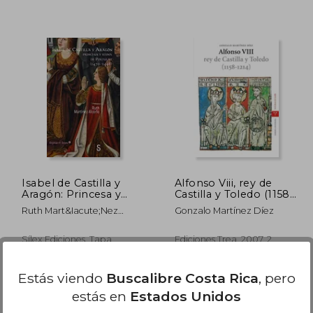
2.982
₡ 9.733
Isabel de Castilla y
Alfonso Viii, rey de
Aragón: Princesa y
Castilla y Toledo (1158-
Reina de Portugal
1214) (Estudios
Ruth Mart&Iacute;Nez
Gonzalo Martínez Díez
Históricos la Olmeda)
Alcorlo
Sílex Ediciones, Tapa
Ediciones Trea, 2007, 2
Blanda, Nuevo
Edición, Tapa Blanda,
Nuevo
Estás viendo
Buscalibre Costa Rica
, pero
estás en
Estados Unidos