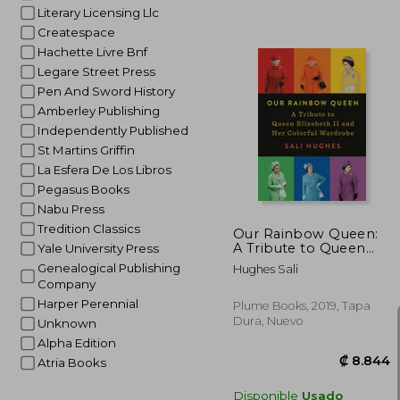
Literary Licensing Llc
Createspace
Hachette Livre Bnf
₡ 1
Legare Street Press
Pen And Sword History
Amberley Publishing
Independently Published
St Martins Griffin
La Esfera De Los Libros
Pegasus Books
Nabu Press
Tredition Classics
Our Rainbow Queen:
A Tribute to Queen
Yale University Press
Elizabeth ii and her
Genealogical Publishing
Hughes Sali
Colorful Wardrobe (en
Company
Inglés)
Harper Perennial
Plume Books, 2019, Tapa
Dura, Nuevo
Unknown
Alpha Edition
Atria Books
Disponible
Usado