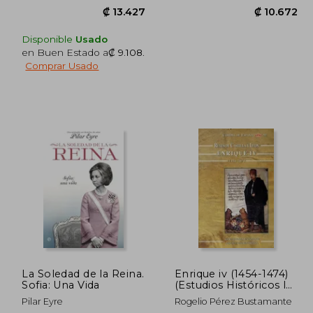
Disponible
Usado
en Buen Estado a
₡ 9.108
.
Comprar Usado
9.328
₡ 13.427
La Soledad de la Reina.
Enrique iv (1454-1474)
Sofia: Una Vida
(Estudios Históricos la
Olmeda)
Pilar Eyre
Rogelio Pérez Bustamante