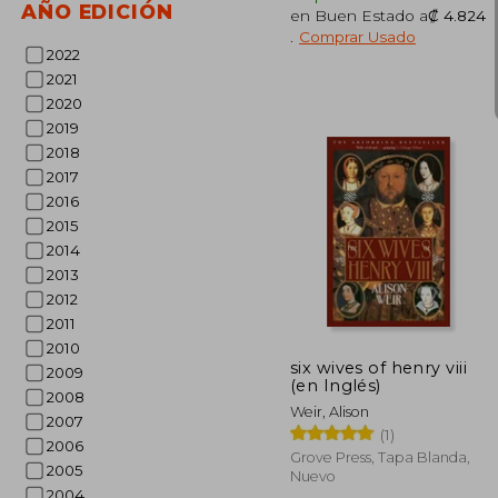
AÑO EDICIÓN
en Buen Estado a
₡ 4.824
.
Comprar Usado
2022
2021
2020
2019
2018
2017
2016
₡ 
2015
2014
2013
2012
2011
2010
six wives of henry viii
2009
(en Inglés)
2008
Weir, Alison
2007
(1)
2006
Grove Press, Tapa Blanda,
2005
Nuevo
2004