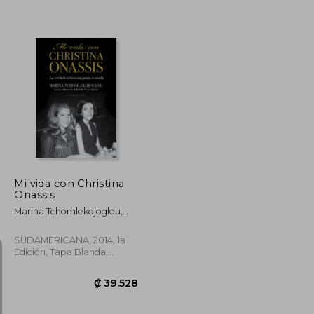
₡ 9.941
₡ 8.099
Mi vida con Christina
Onassis
Marina Tchomlekdjoglou,
Rodolfo Vera Calderón
SUDAMERICANA, 2014, 1a
Edición, Tapa Blanda,
Nuevo