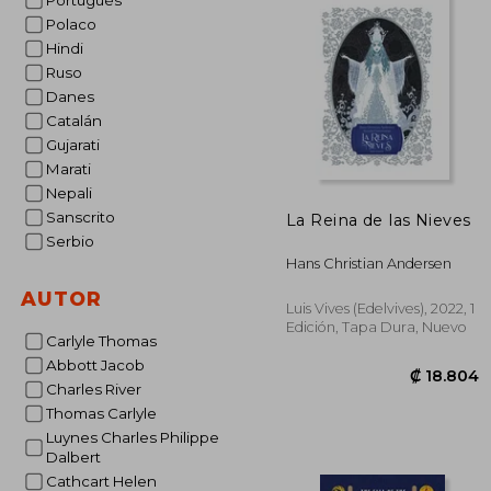
Portugués
Polaco
Hindi
Ruso
Danes
Catalán
Gujarati
Marati
Nepali
Sanscrito
La Reina de las Nieves
Serbio
Hans Christian Andersen
AUTOR
Luis Vives (Edelvives), 2022, 1
Edición, Tapa Dura, Nuevo
Carlyle Thomas
Abbott Jacob
Charles River
Thomas Carlyle
Luynes Charles Philippe
Dalbert
Cathcart Helen