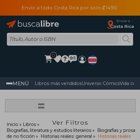
Envío a todo Costa Rica por solo ₡1490
Enviar a
Costa Rica
0
MENÚ
Libros más vendidos
Universo Cómics
Vida cris
=
Ver Filtros
Inicio
Libros
Biografías, literatura y estudios literarios
Biografías y prosa
de no ficción
Historias reales: general
Historias reales