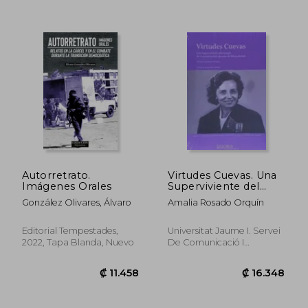
Autorretrato.
Virtudes Cuevas. Una
Imágenes Orales
Superviviente del
Campo de
González Olivares, Álvaro
Amalia Rosado Orquín
Concentración
Alemán de
Ravensbrück.
Editorial Tempestades,
Universitat Jaume I. Servei
2022, Tapa Blanda, Nuevo
De Comunicació I
₡ 7.894
₡ 14.2
Publicacions, Tapa Blanda,
Nuevo