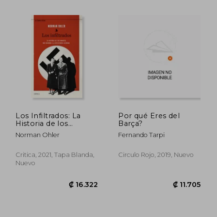
₡ 11.458
₡ 16.3
Los Infiltrados: La
Por qué Eres del
Historia de los
Barça?
Amantes que Guiaron
Norman Ohler
Fernando Tarpi
a la Resistencia
Alemana (el Tiempo
Vivido)
Critica, 2021, Tapa Blanda,
Circulo Rojo, 2019, Nuevo
Nuevo