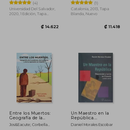
Chen Lifei
Ortega
(4)
(1)
Universidad Del Salvador,
Catalonia, 2013, Tapa
2020, 1 Edición, Tapa
Blanda, Nuevo
Blanda, Nuevo
₡ 14.786
₡ 14.2
Entre los Muertos:
Un Maestro en la
Geografía de la
República.
Pobreza, de la Guerra
Depuración y Juicio
Jos&Eacute; Corbella
Daniel Morales Escobar
y de la Represión en
en Granada, 1936-
Madue&Ntilde;O