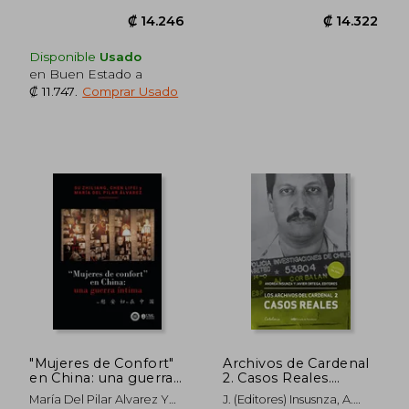
₡ 13.030
₡ 11.9
Disponible
Usado
en Buen Estado a
₡ 11.747
.
Comprar Usado
"Mujeres de Confort"
Archivos de Cardenal
en China: una guerra
2. Casos Reales.
íntima
Incluye dvd
María Del Pilar Alvarez Y
J. (Editores) Insusnza, A.