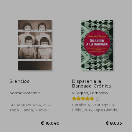
Silencios
Disparen a la
Bandada. Crónica
Secreta de los
Norma Morandini
Villagrán, Fernando
Crímenes de las Fach
₡ 13.266
₡ 14.7
(2)
Contra Bachelet y
Otros / Fernando
SUDAMERICANA, 2022,
Catalonia, Santiago De
Villagrán.
Tapa Blanda, Nuevo
Chile,, 2013, Tapa Blanda,
Nuevo