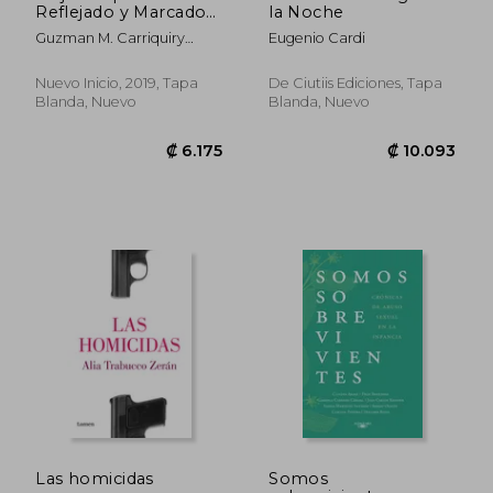
Reflejado y Marcado
la Noche
Pautas de
Guzman M. Carriquiry
Eugenio Cardi
Transformacion
Lecour
Cultural en la Historia
de America Latina
Nuevo Inicio, 2019, Tapa
De Ciutiis Ediciones, Tapa
Blanda, Nuevo
Blanda, Nuevo
₡ 13.765
₡ 17.3
Las homicidas
Somos