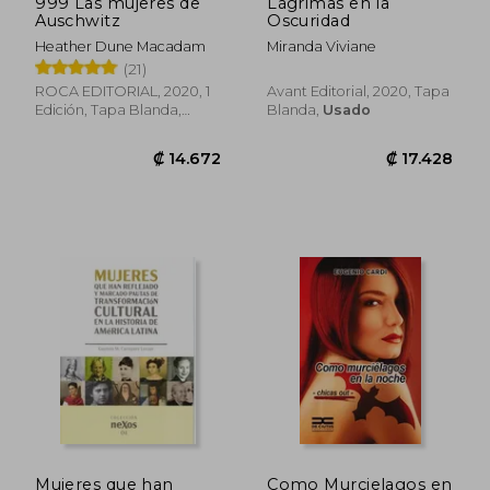
999 Las mujeres de
Lágrimas en la
Auschwitz
Oscuridad
Heather Dune Macadam
Miranda Viviane
(21)
ROCA EDITORIAL, 2020, 1
Avant Editorial, 2020, Tapa
Edición, Tapa Blanda,
Blanda,
Usado
Nuevo
₡ 18.104
₡ 14.8
Mujeres que han
Como Murcielagos en