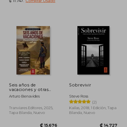
₡ 11.747
.
Comprar Usado
₡ 16.322
₡ 11.7
Seis años de
Sobrevivir
vacaciones y otras
obras de Arturo
Arturo Benavides
Steve Ross
Benavides
(2)
Tranviares Editores, 2025,
Kailas, 2018, 1 Edición, Tapa
Tapa Blanda, Nuevo
Blanda, Nuevo