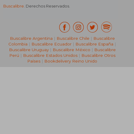
Buscalibre
. Derechos Reservados.
Buscalibre Argentina
|
Buscalibre Chile
|
Buscalibre
₡ 13.765
₡ 15.9
Colombia
|
Buscalibre Ecuador
|
Buscalibre España
|
Buscalibre Uruguay
|
Buscalibre México
|
Buscalibre
Perú
|
Buscalibre Estados Unidos
|
Buscalibre Otros
Países
|
Bookdelivery Reino Unido