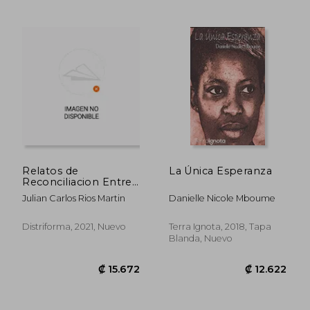
Relatos de
La Única Esperanza
Reconciliacion Entre
Victimas y Agresores
Julian Carlos Rios Martin
Danielle Nicole Mboume
en pro
Distriforma, 2021, Nuevo
Terra Ignota, 2018, Tapa
Blanda, Nuevo