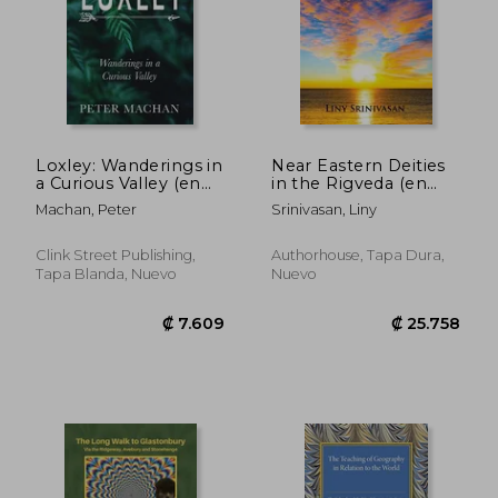
Loxley: Wanderings in
Near Eastern Deities
a Curious Valley (en
in the Rigveda (en
Inglés)
Inglés)
Machan, Peter
Srinivasan, Liny
Clink Street Publishing,
Authorhouse, Tapa Dura,
Tapa Blanda, Nuevo
Nuevo
₡ 24.284
₡ 22.1