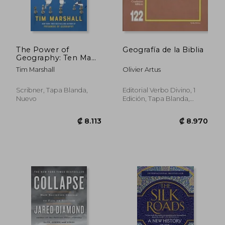
The Power of
Geografía de la Biblia
Geography: Ten Maps
That Reveal the
Tim Marshall
Olivier Artus
Future of our World
(4) (Politics of Place)
(en Inglés)
Scribner, Tapa Blanda,
Editorial Verbo Divino, 1
Nuevo
Edición, Tapa Blanda,
Nuevo
₡ 13.030
₡ 14.7