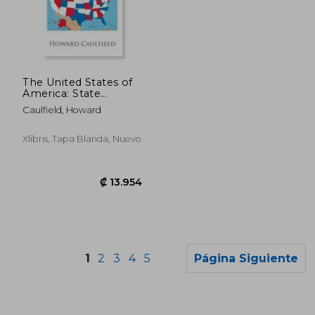
₡ 11.417
₡ 27.1
The United States of
America: State
Borders and Other
Caulfield, Howard
State Facts (en
Inglés)
Xlibris, Tapa Blanda, Nuevo
1
2
3
4
5
Página Siguiente