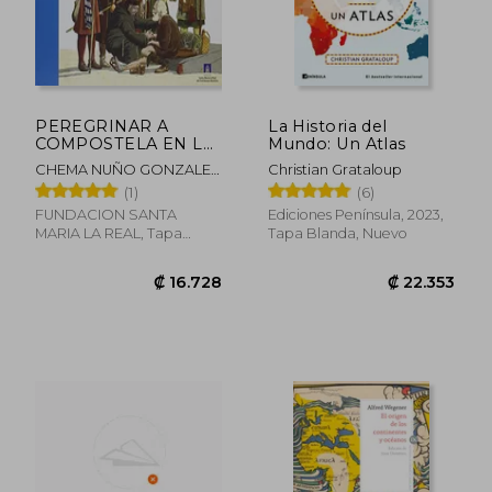
PEREGRINAR A
La Historia del
COMPOSTELA EN LA
Mundo: Un Atlas
₡ 13.794
₡ 8.4
EDAD MEDIA
CHEMA NUÑO GONZALEZ
Christian Grataloup
JAIME Y ROMAN
(1)
(6)
FUNDACION SANTA
Ediciones Península, 2023,
MARIA LA REAL, Tapa
Tapa Blanda, Nuevo
Dura, Nuevo