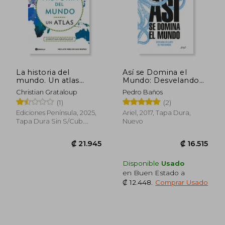
La historia del
Así se Domina el
mundo. Un atlas
Mundo: Desvelando
(edición ampliada)
las Claves del Poder
Christian Grataloup
Pedro Baños
Mundial
(1)
(2)
Ediciones Península, 2025,
Ariel, 2017, Tapa Dura,
Tapa Dura Sin S/cub.
Nuevo
(cartoné), Nuevo
Disponible
Usado
en Buen Estado a
₡ 12.448
.
Comprar Usado