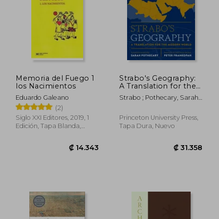
Memoria del Fuego 1
Strabo's Geography:
los Nacimientos
A Translation for the
Modern World (en
Eduardo Galeano
Strabo ; Pothecary, Sarah ;
Inglés)
Pothecary, Sarah
(2)
Siglo XXI Editores, 2019, 1
Princeton University Press,
Edición, Tapa Blanda,
Tapa Dura, Nuevo
Nuevo
₡ 10.672
₡ 10.6