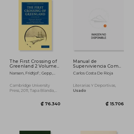
₡ 21.945
₡ 16.5
The First Crossing of
Manual de
Greenland 2 Volume
Superviviencia Como
Set (en Inglés)
Salvar su Vida en
Nansen, Fridtjof ; Gepp,
Carlos Costa De Rioja
Medios Hostiles
Hubert Majendie
Cambridge University
Literarias Y Deportivas,
Press, 2011, Tapa Blanda,
Usado
Nuevo