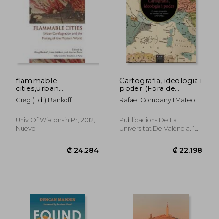
flammable
Cartografia, ideologia i
cities,urban
poder (Fora de
conflagration and the
Col·lecció)
Greg (edt) Bankoff
Rafael Company I Mateo
making of the
modern world
Univ Of Wisconsin Pr, 2012,
Publicacions De La
Nuevo
Universitat De València, 1
Edición, Tapa Blanda,
Nuevo
₡ 12.422
₡ 32.6