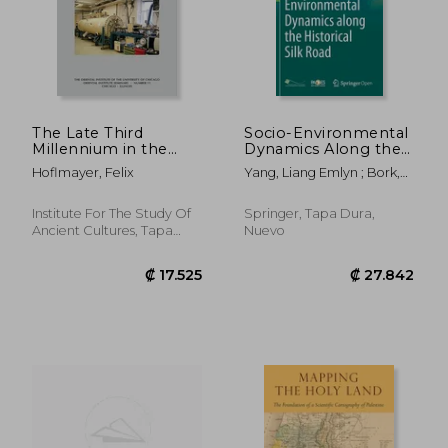
₡ 6.469
₡ 6.6
The Late Third
Socio-Environmental
Millennium in the
Dynamics Along the
Ancient Near East:
Historical Silk Road
Hoflmayer, Felix
Yang, Liang Emlyn ; Bork,
Chronology, C14, and
(en Inglés)
Hans-Rudolf ; Fang, Xiuqi
Climate Change (en
Inglés)
Institute For The Study Of
Springer, Tapa Dura,
Ancient Cultures, Tapa
Nuevo
Blanda, Nuevo