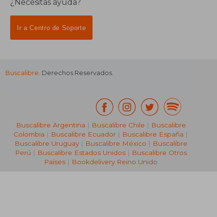
¿Necesitas ayuda?
Ir a Centro de Soporte
Buscalibre
. Derechos Reservados.
₡ 13.954
Buscalibre Argentina
|
Buscalibre Chile
|
Buscalibre
Colombia
|
Buscalibre Ecuador
|
Buscalibre España
|
Buscalibre Uruguay
|
Buscalibre México
|
Buscalibre
Perú
|
Buscalibre Estados Unidos
|
Buscalibre Otros
Países
|
Bookdelivery Reino Unido