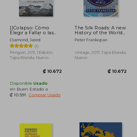
[(Colapso: Cómo
The Silk Roads: A new
Elegir a Fallar o las
History of the World
Sociedades Éxito)]
(en Inglés)
Diamond, Jared
Peter Frankopan
[Autor: Profesor de la
(1)
Geografía Jared
Diamond] Publicado
Penguin, 2011, 1 Edición,
Vintage, 2017, Tapa Blanda,
en (Abril, 2011) (en
Tapa Blanda, Nuevo
Nuevo
Inglés)
₡ 8.113
₡ 8.9
Disponible
Usado
en Buen Estado a
₡ 10.591
.
Comprar Usado