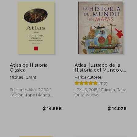
₡ 10.855
₡ 27.3
Atlas de Historia
Atlas Ilustrado de la
Clásica
Historia del Mundo en
Mapas (tapa dura)
Michael Grant
Varios Autores
(112)
Ediciones Akal, 2004, 1
LEXUS, 2015, 1 Edición, Tapa
Edición, Tapa Blanda,
Dura, Nuevo
Usado