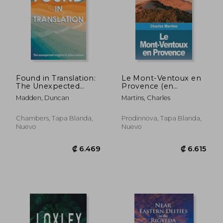
Found in Translation:
Le Mont-Ventoux en
The Unexpected
Provence (en
Origins of Place
Francés)
Madden, Duncan
Martins, Charles
Names (en Inglés)
Chambers, Tapa Blanda,
Prodinnova, Tapa Blanda,
Nuevo
Nuevo
₡ 31.978
₡ 86.1