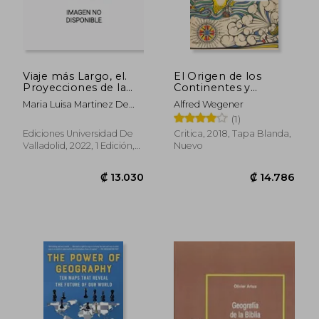
Viaje más Largo, el.
El Origen de los
Proyecciones de la
Continentes y
Primera Vuelta al
Océanos
Maria Luisa Martinez De
Alfred Wegener
Mundo
Salinas; M. Carmen
(1)
Martinez Martinez; Jesus
₡ 16.728
₡ 22.3
Ediciones Universidad De
Critica, 2018, Tapa Blanda,
M&Ordf; Porro Gutierrez
Valladolid, 2022, 1 Edición,
Nuevo
Tapa Blanda, Nuevo