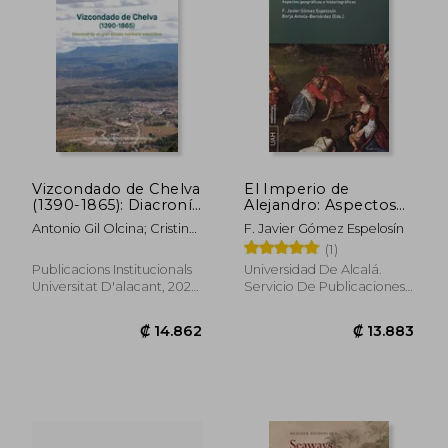
Vizcondado de Chelva
El Imperio de
(1390-1865): Diacronía
Alejandro: Aspectos
de un Gran Estado
Geográficos e
Antonio Gil Olcina; Cristina
F. Javier Gómez Espelosín
₡ 76.340
₡ 15.7
Nobiliario Valenciano
Historiográficos
Montiel Molina
(1)
(Monografías
Humanidades, Band
Publicacions Institucionals
Universidad De Alcalá.
64)
Universitat D'alacant, 2021,
Servicio De Publicaciones,
1 Edición, Tapa Blanda,
2016, 1 Edición, Tapa
Nuevo
Blanda, Nuevo