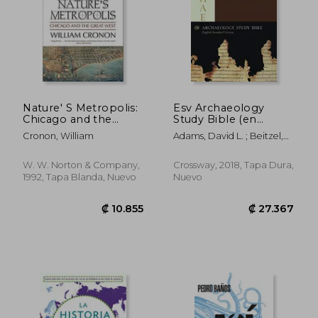
Nature' S Metropolis:
Esv Archaeology
Chicago and the
Study Bible (en
Great West (en
Inglés)
Cronon, William
Adams, David L. ; Beitzel,
Inglés)
Barry J. ; Chapman, David
W. W. Norton & Company,
Crossway, 2018, Tapa Dura,
1992, Tapa Blanda, Nuevo
Nuevo
₡ 14.343
₡ 31.3