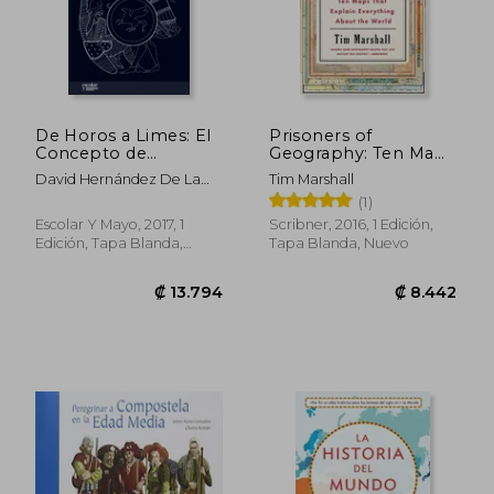
₡ 11.702
₡ 10.7
De Horos a Limes: El
Prisoners of
Concepto de
Geography: Ten Maps
Frontera en el Mundo
That Explain
David Hernández De La
Tim Marshall
Antiguo y su
Everything About the
Fuente
(1)
Recepción (Análisis y
World: 1 (Politics of
Crítica)
Place) (en Inglés)
Escolar Y Mayo, 2017, 1
Scribner, 2016, 1 Edición,
Edición, Tapa Blanda,
Tapa Blanda, Nuevo
Nuevo