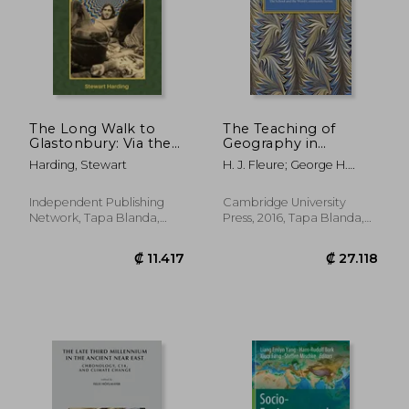
The Long Walk to
The Teaching of
Glastonbury: Via the
Geography in
Ridgeway, Avebury
Relation to the World
Harding, Stewart
H. J. Fleure; George H.
and Stonehenge (en
Community (en
Green; Celia Evans
Inglés)
Inglés)
Independent Publishing
Cambridge University
Network, Tapa Blanda,
Press, 2016, Tapa Blanda,
Nuevo
Nuevo