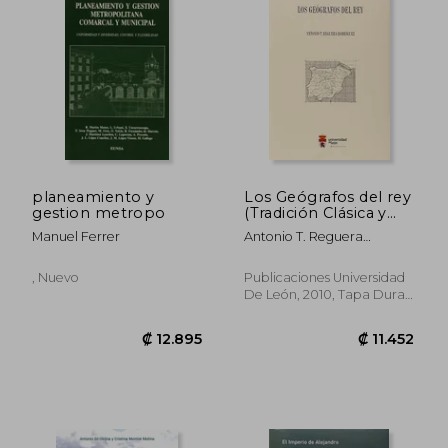
₡ 14.668
₡ 14.0
planeamiento y
Los Geógrafos del rey
gestion metropo
(Tradición Clásica y
Humanística en
Manuel Ferrer
Antonio T. Reguera
España e
Rodríguez
Hispanoamérica)
, Nuevo
Publicaciones Universidad
De León, 2010, Tapa Dura,
Nuevo