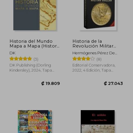
₡ 12.884
₡ 16.0
Historia del Mundo
Historia de la
Mapa a Mapa (History
Revolución Militar
of the World Map by
Chilena 1973-1990
DK
Hermógenes Pérez De
Map)
Arce
(3)
(8)
DK Publishing (Dorling
Editorial Conservadora,
Kindersley), 2024, Tapa
2022, 4 Edición, Tapa
Dura, Nuevo
Blanda, Nuevo