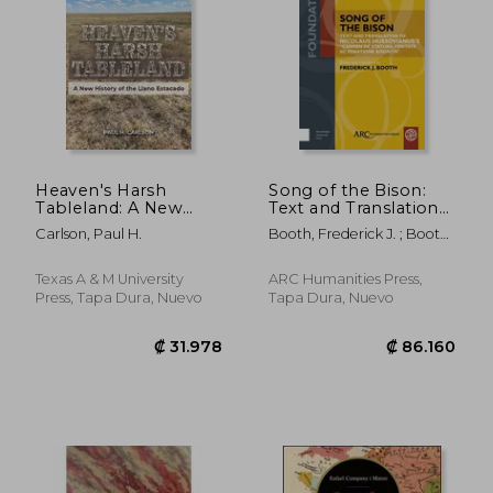
Heaven's Harsh
Song of the Bison:
Tableland: A New
Text and Translation
History of the Llano
of Nicolaus
Carlson, Paul H.
Booth, Frederick J. ; Booth,
Estacado (en Inglés)
Hussovianus's
Frederick J.
Carmen de Statura,
Feritate, AC
Texas A & M University
ARC Humanities Press,
Venatione Bisontis
Press, Tapa Dura, Nuevo
Tapa Dura, Nuevo
(en Latin)
₡ 14.862
₡ 13.8