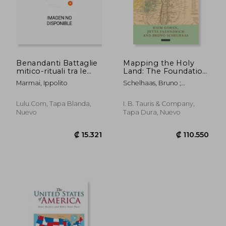
₡ 7.609
₡ 25.7
Benandanti Battaglie
Mapping the Holy
mitico-rituali tra le
Land: The Foundation
Alpi e il Caucaso (en
of a Scientific
Marmai, Ippolito
Schelhaas, Bruno ;
Italiano)
Cartography of
Faehndrich, Jutta ; Goren,
Palestine (en Inglés)
Haim
Lulu.com, Tapa Blanda,
I. B. Tauris & Company,
Nuevo
Tapa Dura, Nuevo