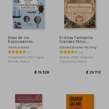
Atlas de los
El Atlas Fantasma:
Exploradores
Grandes Mitos,
Españoles (Edición
Mentiras y Errores de
Varios Autores
Edward Brooke Hitching
Reducida)
los Mapas
(1)
(4)
Geoplaneta, 2021, Tapa
Blume, 2018, 3 Edición,
Blanda, Nuevo
Tapa Dura, Nuevo
₡ 19.328
₡ 29.7