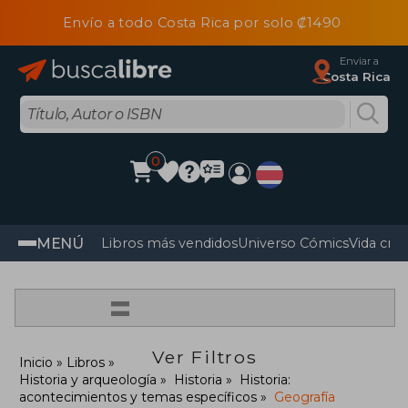
Envío a todo Costa Rica por solo ₡1490
Enviar a
Costa Rica
0
MENÚ
Libros más vendidos
Universo Cómics
Vida cris
=
Ver Filtros
Inicio
Libros
Historia y arqueología
Historia
Historia:
acontecimientos y temas específicos
Geografía