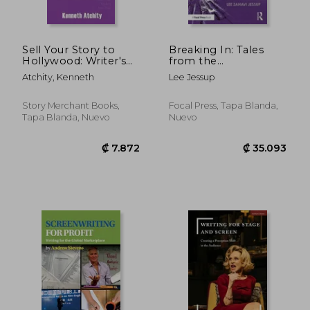
₡ 42.509
₡ 23.4
Sell Your Story to
Breaking In: Tales
Hollywood: Writer's
from the
Pocket Guide to the
Screenwriting
Atchity, Kenneth
Lee Jessup
Business of Show
Trenches (500 Tips)
Business (en Inglés)
Story Merchant Books,
Focal Press, Tapa Blanda,
Tapa Blanda, Nuevo
Nuevo