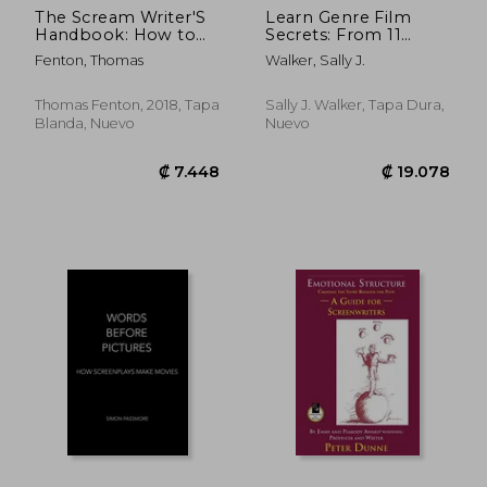
The Scream Writer'S
Learn Genre Film
Handbook: How to
Secrets: From 11
Write a Terrifying
Genres in 22 Films
Fenton, Thomas
Walker, Sally J.
Screenplay in 10
with 24 Concepts to
Bloody Steps (en
In-Depth Romance
Inglés)
(en Inglés)
Thomas Fenton, 2018, Tapa
Sally J. Walker, Tapa Dura,
Blanda, Nuevo
Nuevo
₡ 14.166
₡ 4.5