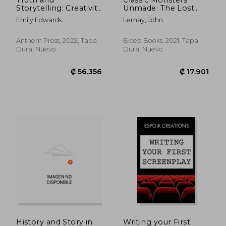
Storytelling: Creativity
Unmade: The Lost
and Integrity in
Films of Dracula,
Emily Edwards
Lemay, John
Constructing the
Frankenstein, the
Visual Narrative
Mummy, and Other
(Anthem Studies in
Monsters (Volume 1:
Anthem Press, 2022, Tapa
Bicep Books, 2021, Tapa
Fashion, Dress and
1899-1955) (en Inglés)
Dura, Nuevo
Dura, Nuevo
Visual Cultures) (en
Inglés)
₡ 7.448
₡ 19.0
History and Story in
Writing your First