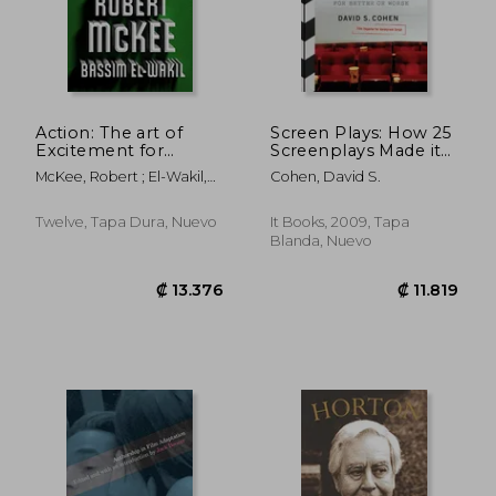
Action: The art of
Screen Plays: How 25
Excitement for
Screenplays Made it
Screen, Page, and
to a Theater Near
McKee, Robert ; El-Wakil,
Cohen, David S.
Game (en Inglés)
You-For Better or
Bassim
Worse (en Inglés)
Twelve, Tapa Dura, Nuevo
It Books, 2009, Tapa
Blanda, Nuevo
₡ 12.960
₡ 15.6