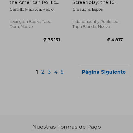
the American Political
Screenplay: the 10
Thriller Film:
Essential Things, to
Castrillo Maortua, Pablo
Creations, Espoir
Hollywood in the
Write your First
Labyrinth (en Inglés)
Screenplay Like a
Professional (en
Lexington Books, Tapa
Independently Published,
Inglés)
Dura, Nuevo
Tapa Blanda, Nuevo
1
2
3
4
5
Página Siguiente
Nuestras Formas de Pago