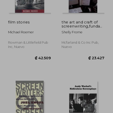
film stories
the art and craft of
screenwriting,fundamental
methods and advice
Michael Roemer
Shelly Frome
from insiders
Rowman & Littlefield Pub
Mcfarland & Co Inc Pub,
Inc, Nuevo
Nuevo