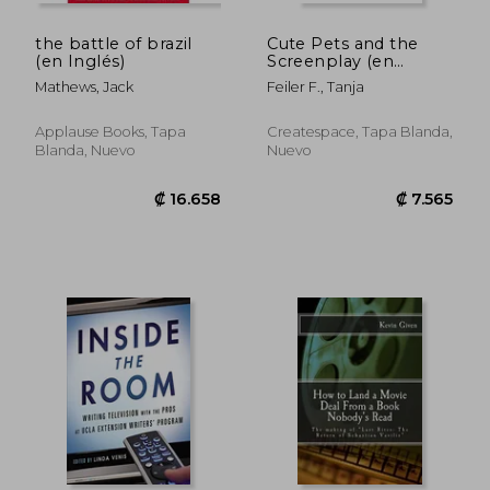
the battle of brazil
Cute Pets and the
(en Inglés)
Screenplay (en
Inglés)
Mathews, Jack
Feiler F., Tanja
Applause Books, Tapa
Createspace, Tapa Blanda,
Blanda, Nuevo
Nuevo
₡ 10.891
₡ 20.7