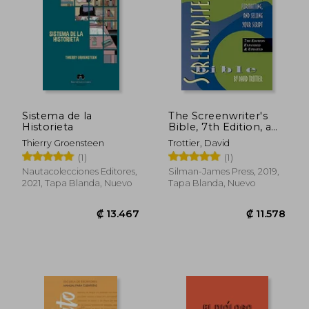
₡ 14.231
₡ 7.0
Sistema de la
The Screenwriter's
Historieta
Bible, 7th Edition, a
Complete Guide to
Thierry Groensteen
Trottier, David
Writing, Formatting,
(1)
(1)
and Selling Your
Script (en Inglés)
Nautacolecciones Editores,
Silman-James Press, 2019,
2021, Tapa Blanda, Nuevo
Tapa Blanda, Nuevo