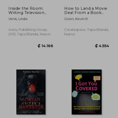
Inside the Room:
How to Land a Movie
Writing Television
Deal From a Book
With the Pros at Ucla
Nobody's Read: The
Venis, Linda
Given, Kevin R.
Extension Writers'
making of "Last Rites:
Program (en Inglés)
The Return of
Sebastian Vasilis" (en
Avery Publishing Group,
Createspace, Tapa Blanda,
Inglés)
2013, Tapa Blanda, Nuevo
Nuevo
₡ 86.937
₡ 9.7