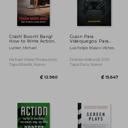
Crash! Boom! Bang!:
Guion Para
How to Write Action
Videojuegos: Para
Movies (en Inglés)
Gente que Juega y
Lucker, Michael
Luis Felipe Blasco Vilches
Gente que no Juega
Michael Wiese Productions,
Dolmen Editorial, 2019,
Tapa Blanda, Nuevo
Tapa Dura, Nuevo
₡ 6.052
₡ 7.1