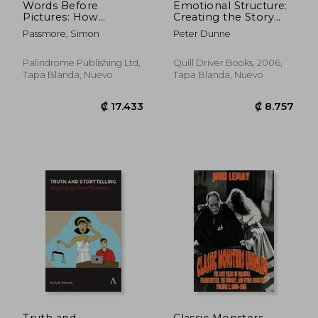
Words Before
Emotional Structure:
Pictures: How
Creating the Story
Screenplays Make
Beneath the Plot: A
Passmore, Simon
Peter Dunne
Movies (en Inglés)
Guide for
Screenwriters (en
Inglés)
Palindrome Publishing Ltd,
Quill Driver Books, 2006,
Tapa Blanda, Nuevo
Tapa Blanda, Nuevo
₡ 9.181
₡ 9.0
Truth and
Classic Monsters