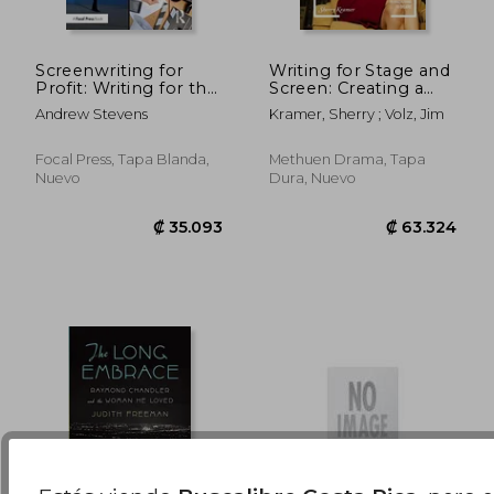
Screenwriting for
Writing for Stage and
Profit: Writing for the
Screen: Creating a
Global Marketplace
Perception Shift in
₡ 8.771
₡ 10.0
Andrew Stevens
Kramer, Sherry ; Volz, Jim
the Audience (en
Inglés)
Focal Press, Tapa Blanda,
Methuen Drama, Tapa
Nuevo
Dura, Nuevo