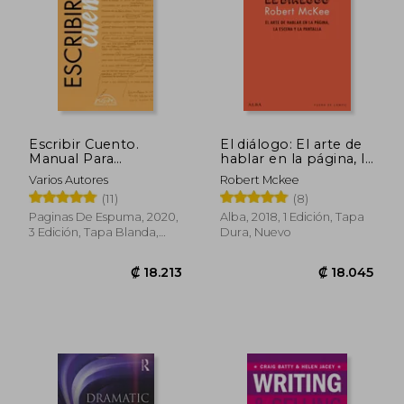
₡ 13.467
₡ 11.5
Escribir Cuento.
El diálogo: El arte de
Manual Para
hablar en la página, la
Cuentistas
escena y la pantalla
Varios Autores
Robert Mckee
(11)
(8)
Paginas De Espuma, 2020,
Alba, 2018, 1 Edición, Tapa
3 Edición, Tapa Blanda,
Dura, Nuevo
Nuevo