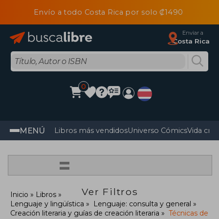
Envío a todo Costa Rica por solo ₡1490
Enviar a
Costa Rica
0
MENÚ
Libros más vendidos
Universo Cómics
Vida cris
=
Ver Filtros
Inicio
Libros
Lenguaje y lingüística
Lenguaje: consulta y general
Creación literaria y guías de creación literaria
Técnicas de