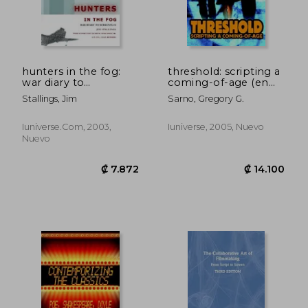
hunters in the fog:
threshold: scripting a
war diary to
coming-of-age (en
screenplay (en
Inglés)
Stallings, Jim
Sarno, Gregory G.
Inglés)
Iuniverse.com, 2003,
Iuniverse, 2005, Nuevo
Nuevo
₡ 27.079
₡ 15.5