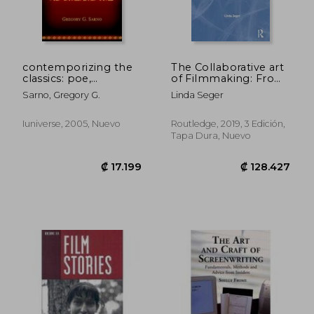
contemporizing the
The Collaborative art
classics: poe,
of Filmmaking: From
shakespeare, doyle
Script to Screen (en
Sarno, Gregory G.
Linda Seger
(en Inglés)
Inglés)
Iuniverse, 2005, Nuevo
Routledge, 2019, 3 Edición,
Tapa Dura, Nuevo
₡ 7.872
₡ 14.1