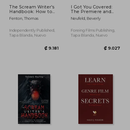
The Scream Writer's
I Got You Covered:
Handbook: How to
The Premiere and
Write a Terrifying
Fun Guide to Script
Fenton, Thomas
Neufeld, Beverly
Screenplay in 10
Coverage, Notes, and
Bloody Steps (en
Story Analysis (en
Inglés)
Inglés)
Independently Published,
Foreing Films Publishing,
Tapa Blanda, Nuevo
Tapa Blanda, Nuevo
₡ 16.658
₡ 7.5