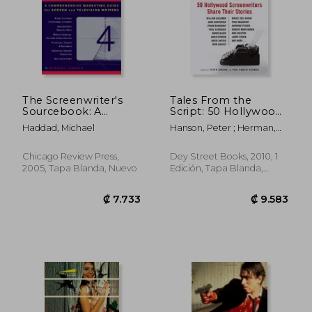
The Screenwriter's
Tales From the
Sourcebook: A
Script: 50 Hollywood
Comprehensive
Screenwriters Share
₡ 34.274
₡ 17.5
Haddad, Michael
Hanson, Peter ; Herman,
Marketing Guide for
Their Stories (en
Paul Robert
Screen and Television
Inglés)
Writers (en Inglés)
Chicago Review Press,
Dey Street Books, 2010, 1
2005, Tapa Blanda, Nuevo
Edición, Tapa Blanda,
Nuevo