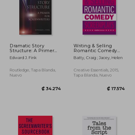
₡ 18.213
₡ 18.0
Dramatic Story
Writing & Selling
Structure: A Primer
Romantic Comedy
for Screenwriters
Screenplays (en
Edward J. Fink
Batty, Craig ; Jacey, Helen
Inglés)
Routledge, Tapa Blanda,
Creative Essentials, 2015,
Nuevo
Tapa Blanda, Nuevo