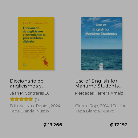
Diccionario de
Use of English for
anglicismos y
Maritime Students
extranjerismos para
(en Inglés)
Jean P. Contreras D.
Mercedes Herrera Arnaiz
creadores digitales
(1)
Editorial Nass Papier, 2024,
Círculo Rojo, 2014, 1 Edición,
Tapa Blanda, Nuevo
Tapa Blanda, Nuevo
₡ 13.790
₡ 23.5