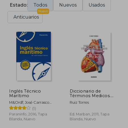
Estado:
Todos
Nuevos
Usados
Nuevo
Anticuarios
Inglés Técnico
Diccionario de
Marítimo
Términos Medicos.
Ingles-Español.
M&Ordf; José Carrasco
Ruiz Torres
Español-Ingles
Cabrera
(1)
Paraninfo, 2016, Tapa
Ed. Marban, 2011, Tapa
Blanda, Nuevo
Blanda, Nuevo