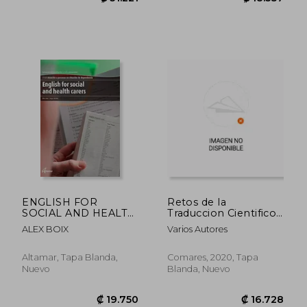
₡ 31.221
₡ 18.3
ENGLISH FOR
Retos de la
SOCIAL AND HEALTH
Traduccion Cientifico
CARERES
Tecnica
ALEX BOIX
Varios Autores
Altamar, Tapa Blanda,
Comares, 2020, Tapa
Nuevo
Blanda, Nuevo