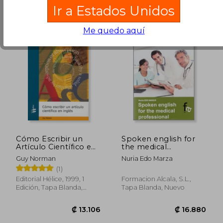
Ir a Estados Unidos
Me quedo aquí
Cómo Escribir un
Spoken english for
Artículo Científico en
the medical
Inglés
professional
Guy Norman
Nuria Edo Marza
₡ 18.222
₡ 17.2
(Administracion -
(1)
Empresa)
Editorial Hélice, 1999, 1
Formacion Alcala, S.L.,
Edición, Tapa Blanda,
Tapa Blanda, Nuevo
Nuevo