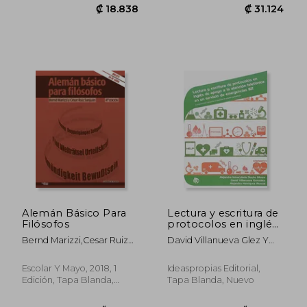
₡ 18.838
₡ 31.1
Alemán Básico Para
Lectura y escritura de
Filósofos
protocolos en inglés
de apoyo a la
Bernd Marizzi,Cesar Ruiz
David Villanueva Glez Y
atención telefónica
Sanjuan
Alejandra Henríque Roncal
en un servicio de
Alejandra I. Souto Moure
emergencias 112:
Escolar Y Mayo, 2018, 1
Ideaspropias Editorial,
Comprensión y
Edición, Tapa Blanda,
Tapa Blanda, Nuevo
puesta en marcha de
Nuevo
planes operativos