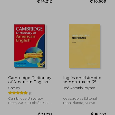
(Seguridad y medio
ambiente)
₡ 14.212
₡ 16.6
Cambridge Dictionary
Inglés en el ámbito
of American English
aeroportuario (2ª
Camb Dict American
edición) (Transporte y
Cassidy
José Antonio Poyato
eng With cd 2ed (en
mantenimiento de
Moreira
(1)
Inglés)
vehículos)
Cambridge University
Ideaspropias Editorial,
Press, 2007, 2 Edición, CD-
Tapa Blanda, Nuevo
ROM, Nuevo