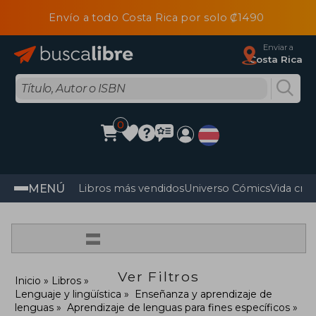
Envío a todo Costa Rica por solo ₡1490
Enviar a
Costa Rica
0
MENÚ
Libros más vendidos
Universo Cómics
Vida cris
=
Ver Filtros
Inicio
Libros
Lenguaje y lingüística
Enseñanza y aprendizaje de
lenguas
Aprendizaje de lenguas para fines específicos