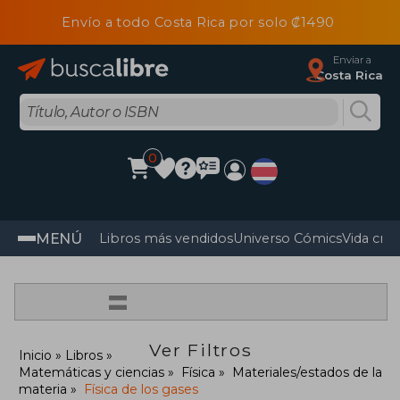
Envío a todo Costa Rica por solo ₡1490
Enviar a
Costa Rica
0
MENÚ
Libros más vendidos
Universo Cómics
Vida cris
=
Ver Filtros
Inicio
Libros
Matemáticas y ciencias
Física
Materiales/estados de la
materia
Física de los gases