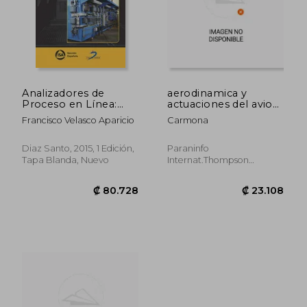
Analizadores de
aerodinamica y
Proceso en Línea:
actuaciones del avion
Introducción a sus
9âºed.
Francisco Velasco Aparicio
Carmona
Técnicas Analíticas
Diaz Santo, 2015, 1 Edición,
Paraninfo
Tapa Blanda, Nuevo
Internat.thompson
Publish., 1996, Nuevo
₡ 80.728
₡ 23.1