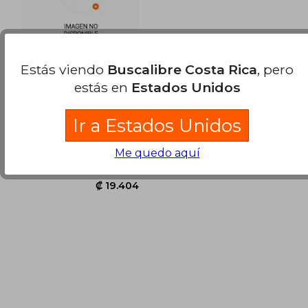
Estás viendo
Buscalibre Costa Rica
, pero
estás en
Estados Unidos
Análisis Textural de
Sólidos Porosos
Mediantes Adsorción
Física de Gases
Ir a Estados Unidos
, Nuevo
Me quedo aquí