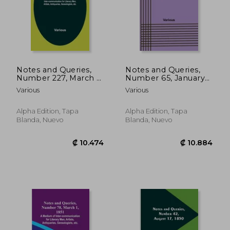
Notes and Queries,
Notes and Queries,
Number 227, March 4,
Number 65, January
1854; A Medium of
25, 1851 (en Inglés)
Various
Various
Inter-communication
for Literary Men,
Artists, Antiquaries,
₡ 10.474
₡ 10.2
Alpha Edition, Tapa
Alpha Edition, Tapa
Geneologists, etc. (en
Blanda, Nuevo
Blanda, Nuevo
Inglés)