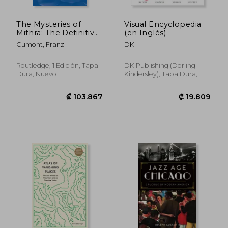
The Mysteries of
Visual Encyclopedia
Mithra: The Definitive
(en Inglés)
Account of a Crucial
Cumont, Franz
DK
Historical Moment
When a Colorful
Oriental Religion
Routledge, 1 Edición, Tapa
DK Publishing (Dorling
Swept Over the
Dura, Nuevo
Kindersley), Tapa Dura,
Roman Empire (en
Nuevo
Inglés)
₡ 5.891
₡ 7.0