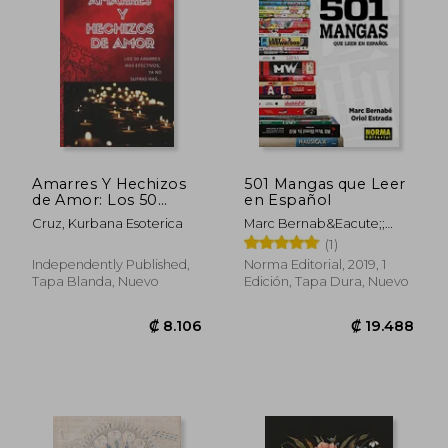
Amarres Y Hechizos
501 Mangas que Leer
de Amor: Los 50
en Español
amarres más
Cruz, Kurbana Esoterica
Marc Bernab&Eacute;;
efectivos, no sufras
Oriol Estrada
(1)
mas por el amor de
él o ella.
Independently Published,
Norma Editorial, 2019, 1
Tapa Blanda, Nuevo
Edición, Tapa Dura, Nuevo