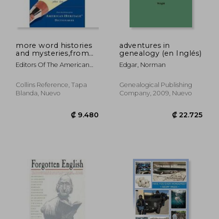
more word histories
adventures in
and mysteries,from
genealogy (en Inglés)
aardvark to zombie
Editors Of The American
Edgar, Norman
(en Inglés)
Heritage Di
Collins Reference, Tapa
Genealogical Publishing
Blanda, Nuevo
Company, 2009, Nuevo
₡ 7.668
₡ 8.1