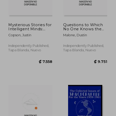
Mysterious Stories for
Questions to Which
Intelligent Minds:
No One Knows the
Interesting Facts
Answers (en Inglés)
Copson, Justin
Malone, Dustin
about Science,
History & Much More
That Will Challenge
Independently Published,
Independently Published,
Your Knowledge +
Tapa Blanda, Nuevo
Tapa Blanda, Nuevo
Enigmatic Exercise
(en Inglés)
₡ 11.922
₡ 7.8