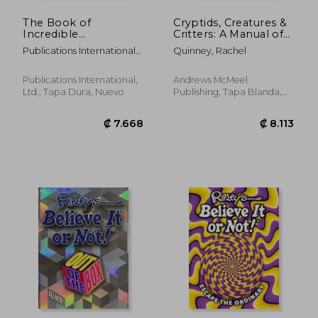
The Book of
Cryptids, Creatures &
Incredible
Critters: A Manual of
Information (en
Monsters & Mythos
Publications International
Quinney, Rachel
Inglés)
from Around the
Ltd
World (en Inglés)
Publications International,
Andrews McMeel
Ltd., Tapa Dura, Nuevo
Publishing, Tapa Blanda,
Nuevo
₡ 103.867
₡ 19.8