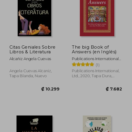
₡ 14.923
₡ 8.7
Citas Geniales Sobre
The big Book of
Libros & Literatura
Answers (en Inglés)
Alcañiz Angela Cuevas
Publications International
Ltd
(1)
Angela Cuevas Alcaniz,
Publications International,
Tapa Blanda, Nuevo
Ltd., 2020, Tapa Dura,
Nuevo