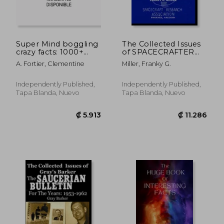
Super Mind boggling
The Collected Issues
crazy facts: 1000+
of SPACECRAFTER
interesting mind-
for the Years: 1959-61:
A. Fortier, Clementine
Miller, Franky G.
blowing Random fact
Spacecraft Research
for curious people
Association (en
about science, pop
Inglés)
Independently Published,
Independently Published,
culture, history,
Tapa Blanda, Nuevo
Tapa Blanda, Nuevo
animals and everyt
(en Inglés)