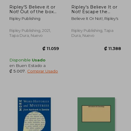
Ripley'S Believe it or
Ripley's Believe It or
Not! Out of the box
Not! Escape the
(Annual) (en Inglés)
Ordinary (en Inglés)
Ripley Publishing
Believe It Or Not!, Ripley's
Ripley Publishing, 2021,
Ripley Publishing, Tapa
Tapa Dura, Nuevo
Dura, Nuevo
Disponible
Usado
en Buen Estado a
₡ 5.007
.
Comprar Usado
₡ 6.469
₡ 10.8