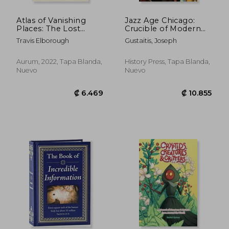
Atlas of Vanishing
Jazz Age Chicago:
Places: The Lost
Crucible of Modern
Worlds as They Were
America (en Inglés)
Travis Elborough
Gustaitis, Joseph
and as They are Today
(Stanford Travel Book
Award Winner) (en
Aurum, 2022, Tapa Blanda,
History Press, Tapa Blanda,
Inglés)
Nuevo
Nuevo
₡ 5.343
₡ 7.0