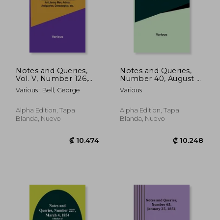
Notes and Queries,
Notes and Queries,
Vol. V, Number 126,
Number 40, August 3,
March 27, 1852; A
1850 (en Inglés)
₡ 7.441
₡ 11.7
Various ; Bell, George
Various
Medium of Inter-
communication for
Literary Men, Artists,
Alpha Edition, Tapa
Alpha Edition, Tapa
Antiquaries,
Blanda, Nuevo
Blanda, Nuevo
Genealogists, etc. (en
Inglés)