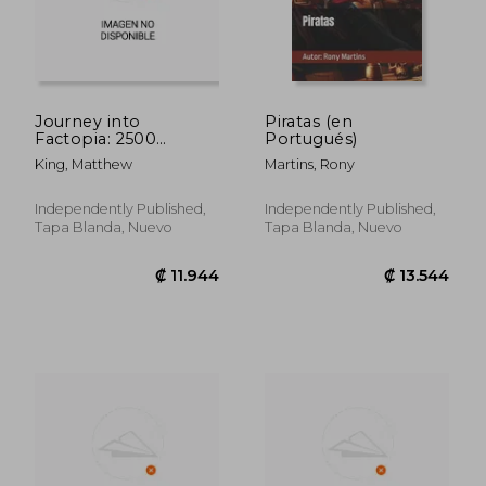
Journey into
Piratas (en
Factopia: 2500
Portugués)
Random Revelations
King, Matthew
Martins, Rony
About Our World:
Volume 12 (en Inglés)
Independently Published,
Independently Published,
Tapa Blanda, Nuevo
Tapa Blanda, Nuevo
₡ 10.189
₡ 10.5