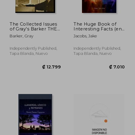
₡ 7.558
₡ 9.7
The Collected Issues
The Huge Book of
of Gray's Barker THE
Interesting Facts (en
SAUCERIAN
Inglés)
Barker, Gray
Jacobs, Jake
BULLETIN for the
Years: 1953-62 (en
Inglés)
Independently Published,
Independently Published,
Tapa Blanda, Nuevo
Tapa Blanda, Nuevo