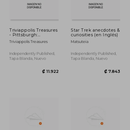
Triviappolis Treasures
Star Trek anecdotes &
- Pittsburgh:
curiosities (en Inglés)
Pittsburgh Trivia (en
Triviappolis Treasures
Matsuteia
Inglés)
Independently Published,
Independently Published,
Tapa Blanda, Nuevo
Tapa Blanda, Nuevo
₡ 11.944
₡ 13.5