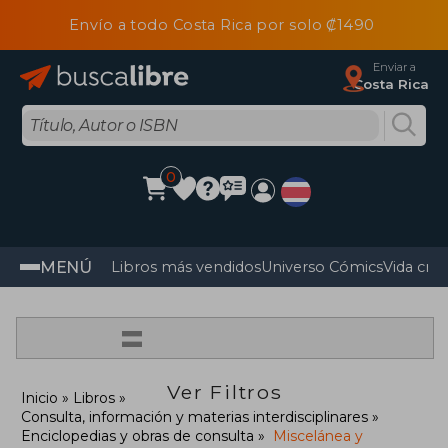
Envío a todo Costa Rica por solo ₡1490
Enviar a
Costa Rica
0
MENÚ
Libros más vendidos
Universo Cómics
Vida cris
=
Ver Filtros
Inicio
Libros
Consulta, información y materias interdisciplinares
Enciclopedias y obras de consulta
Miscelánea y