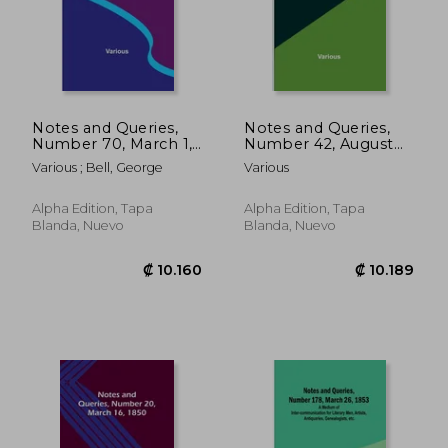
Notes and Queries,
Notes and Queries,
Number 70, March 1,
Number 42, August
1851; A Medium of
17, 1850 (en Inglés)
Various ; Bell, George
Various
Inter-communication
for Literary Men,
Artists, Antiquaries,
Alpha Edition, Tapa
Alpha Edition, Tapa
Genealogists, etc. (en
Blanda, Nuevo
Blanda, Nuevo
Inglés)
₡ 10.474
₡ 10.8