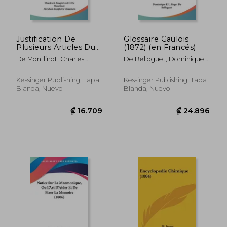
Justification De
Glossaire Gaulois
Plusieurs Articles Du
(1872) (en Francés)
Dictionnaire
De Montlinot, Charles
De Belloguet, Dominique
Encyclopedique, Ou
Antoine Leclerc ; De
F. L. Roget
Prejuges Legitimes
Chaumeix, Abraham
(1760) (en Francés)
Kessinger Publishing, Tapa
Kessinger Publishing, Tapa
Joseph
Blanda, Nuevo
Blanda, Nuevo