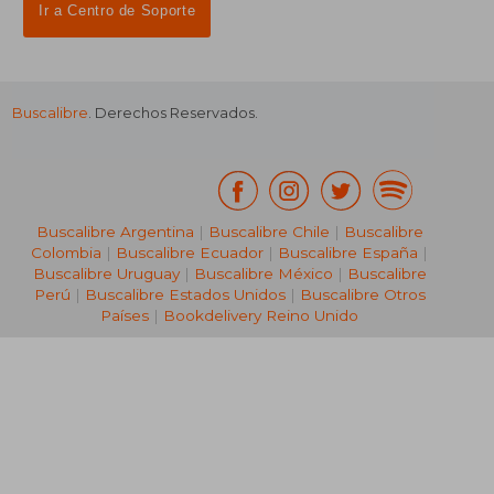
Ir a Centro de Soporte
Buscalibre
. Derechos Reservados.
₡ 13.201
₡ 23.7
Buscalibre Argentina
|
Buscalibre Chile
|
Buscalibre
Colombia
|
Buscalibre Ecuador
|
Buscalibre España
|
Buscalibre Uruguay
|
Buscalibre México
|
Buscalibre
Perú
|
Buscalibre Estados Unidos
|
Buscalibre Otros
Países
|
Bookdelivery Reino Unido