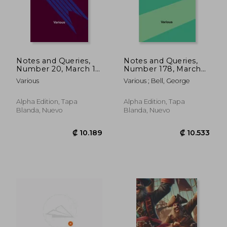
Notes and Queries,
Notes and Queries,
Number 20, March 16,
Number 178, March
1850 (en Inglés)
26, 1853; A Medium of
Various
Various ; Bell, George
Inter-communication
for Literary Men,
Artists, Antiquaries,
Alpha Edition, Tapa
Alpha Edition, Tapa
Genealogists, etc. (en
Blanda, Nuevo
Blanda, Nuevo
Inglés)
₡ 10.160
₡ 10.1