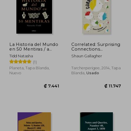
₡ 10.299
₡ 7.6
La Historia del Mundo
Correlated: Surprising
en 50 Mentiras / a
Connections
Short History of the
Between Seemingly
Tidd Natasha
Shaun Gallagher
World in 50 Lies
Unrelated Things (en
(1)
Inglés)
Planeta, Tapa Blanda,
Tarcherperigee, 2014, Tapa
Nuevo
Blanda,
Usado