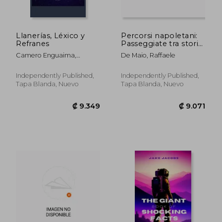
₡ 5.913
₡ 11.2
Llanerías, Léxico y
Percorsi napoletani:
Refranes
Passeggiate tra storia,
attualità e aneddoti,
Camero Enguaima,
De Maio, Raffaele
con guida al seguito,
Ramón De Jesús
sul palcoscenico
turistico della città di
Independently Published,
Independently Published,
Napoli (en Italiano)
Tapa Blanda, Nuevo
Tapa Blanda, Nuevo