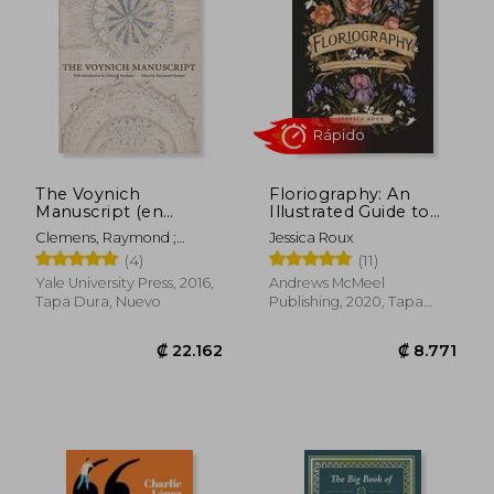
₡ 8.106
₡ 19.4
The Voynich
Floriography: An
Manuscript (en
Illustrated Guide to
Inglés)
the Victorian
Clemens, Raymond ;
Jessica Roux
Language of Flowers
Harkness, Deborah E.
(4)
(11)
(en Inglés)
Yale University Press, 2016,
Andrews McMeel
Tapa Dura, Nuevo
Publishing, 2020, Tapa
Rápido
Dura, Nuevo