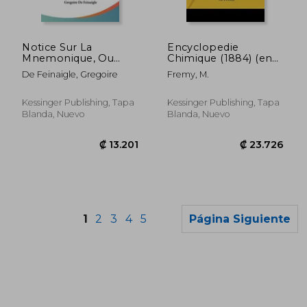
₡ 9.480
₡ 22.7
Notice Sur La
Encyclopedie
Mnemonique, Ou
Chimique (1884) (en
L'Art D'Aider Et De
Francés)
De Feinaigle, Gregoire
Fremy, M.
Fixer La Memoire
(1806) (en Francés)
Kessinger Publishing, Tapa
Kessinger Publishing, Tapa
Blanda, Nuevo
Blanda, Nuevo
1
2
3
4
5
Página Siguiente